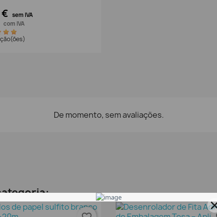
 €
sem IVA
€
com IVA
iação(ões)
De momento, sem avaliações.
ategoria: