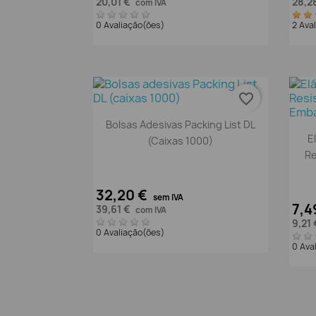
20,01 €
28,2
com IVA
0 Avaliação(ões)
2 Ava
favorite_border
Vista rápida

Bolsas Adesivas Packing List DL
E
(caixas 1000)
Re
32,20 €
sem IVA
7,4
39,61 €
com IVA
9,21
0 Avaliação(ões)
0 Ava