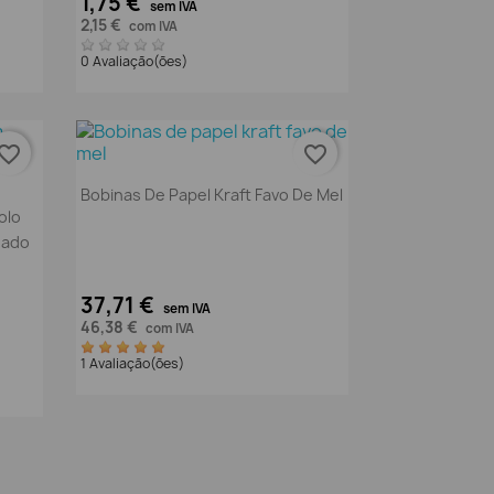
1,75 €
sem IVA
2,15 €
com IVA
0 Avaliação(ões)
vorite_border
favorite_border
Vista rápida

Bobinas De Papel Kraft Favo De Mel
olo
sado
37,71 €
sem IVA
46,38 €
com IVA
1 Avaliação(ões)