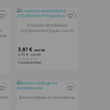
vorite_border
favorite_border
Vista rápida

Envelopes Almofadados
ex
270x360mm Nº 8 (packs Com 10)
ente
3,87 €
sem IVA
4,76 €
com IVA
0 Avaliação(ões)
vorite_border
favorite_border
Vista rápida

200mm
Bolsas Catálogo A4 Autoadesivas