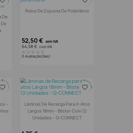
vorite_border
favorite_border
Vista rápida

Rolos De Espuma De Polietileno
a De
r De
a
52,50 €
sem IVA
64,58 €
com IVA
0 Avaliação(ões)
vorite_border
favorite_border
Vista rápida

ios –
Lâminas De Recarga Para X-Atos
anhos
Largos 18mm – Blister Com 12
Unidades – Q-CONNECT