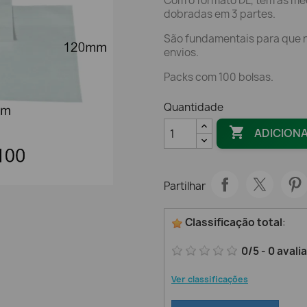
Com o formato DL, têm as m
dobradas em 3 partes.
São fundamentais para que n
envios.
Packs com 100 bolsas.
Quantidade

ADICION
Partilhar
Classificação total
:
0
/
5
-
0
avali
Ver classificações