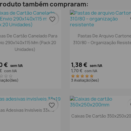
 produto também compraram:
favorite_border
fa
Vista rápida
Vista rápida


xas De Cartão Canelado Para
Pastas De Arquivo Carton
vio 290x140x115 Mm (Pack 20
310/80 – Organização Resist
Unidades)
0 €
1,38 €
sem IVA
sem IVA
 €
1,70 €
com IVA
com IVA
liação(ões)
3 Avaliação(ões)
favorite_border
fa
Vista rápida

tas Adesivas Invisíveis 33x19
Vista rápida

Caixas De Cartão 350x250x