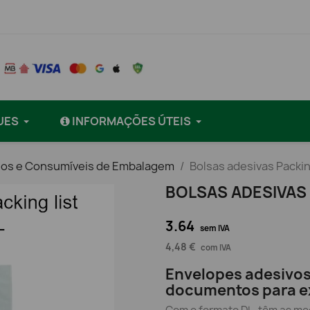
UES
INFORMAÇÕES ÚTEIS
ios e Consumíveis de Embalagem
Bolsas adesivas Packin
BOLSAS ADESIVAS 
3.64
sem IVA
4,48 €
com IVA
Envelopes adesivos
documentos para e