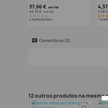
37,66 €
4,37
sem IVA
46,32 €
5,38 
com IVA
0 Avaliação(ões)
1 Aval
Comentários (0)
12 outros produtos na mesma c