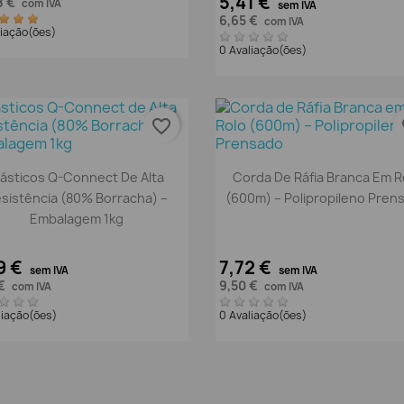
5,41 €
8 €
com IVA
sem IVA
6,65 €
com IVA
liação(ões)
0 Avaliação(ões)
favorite_border
fa
Vista rápida
Vista rápida


lásticos Q-Connect De Alta
Corda De Ráfia Branca Em R
sistência (80% Borracha) –
(600m) – Polipropileno Pren
Embalagem 1kg
9 €
7,72 €
sem IVA
sem IVA
 €
9,50 €
com IVA
com IVA
liação(ões)
0 Avaliação(ões)