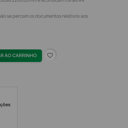
edidas 220x120mm e acomodam folhas A4
ão se percam os documentos relativos aos
favorite_border
AR AO CARRINHO
ações