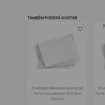
TAMBÉM PODERÁ GOSTAR
favorite_border
Vista rápida

Envelopes Adesivos Packing List
Enve
Porta-Documentos C5 (Caixa
Porta
1000un)