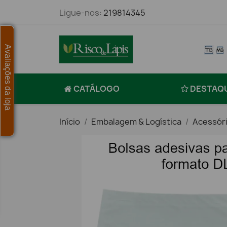
Ligue-nos:
219814345
Avaliações da loja
CATÁLOGO
DESTAQ
Início
Embalagem & Logística
Acessór