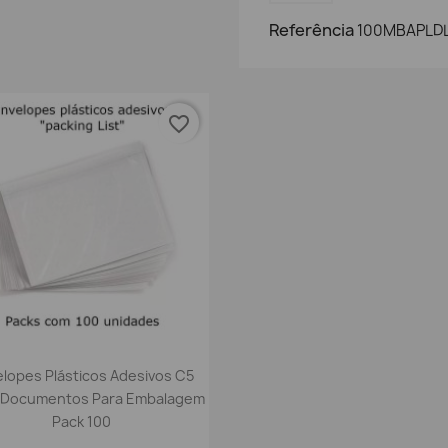
Referência
100MBAPLDL
favorite_border
Vista rápida

lopes Plásticos Adesivos C5
 Documentos Para Embalagem
Pack 100