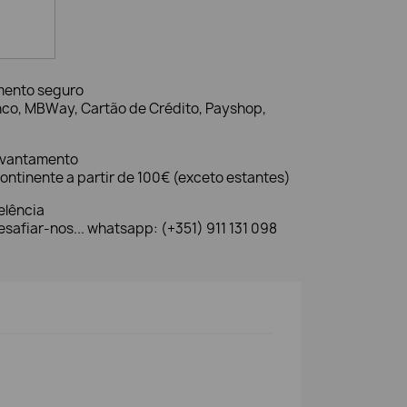
mento seguro
nco, MBWay, Cartão de Crédito, Payshop,
evantamento
ontinente a partir de 100€ (exceto estantes)
elência
safiar-nos... whatsapp: (+351) 911 131 098