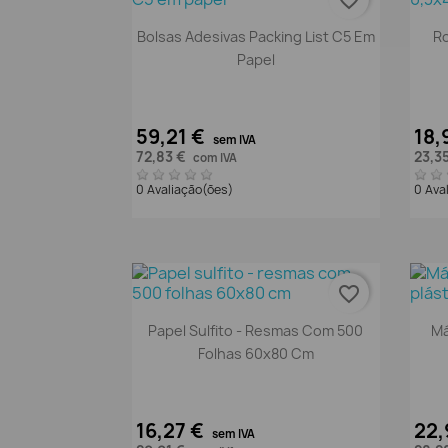
favorite_border
Vista rápida

Bolsas Adesivas Packing List C5 Em
Ro
Papel
59,21 €
18,
sem IVA
72,83 €
23,3
com IVA
0 Avaliação(ões)
0 Ava
favorite_border
Vista rápida

Papel Sulfito - Resmas Com 500
Má
Folhas 60x80 Cm
16,27 €
22,
sem IVA