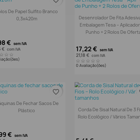
favorite_border
fa
Vista rápida

los De Papel Sulfito Branco
Vista rápida

Desenrolador De Fita Adesiv
0,3x420m
Embalagem Tesa – Aplicado
Punho + 2 Rolos De Ofert
98 €
sem IVA
17,22 €
5 €
com IVA
sem IVA
21,18 €
com IVA
liação(ões)
0 Avaliação(ões)
favorite_border
fa
Vista rápida

quinas De Fechar Sacos De
Vista rápida

Corda De Sisal Natural De 3 F
Plástico
Rolo Ecológico / Vários Tam
99 €
sem IVA