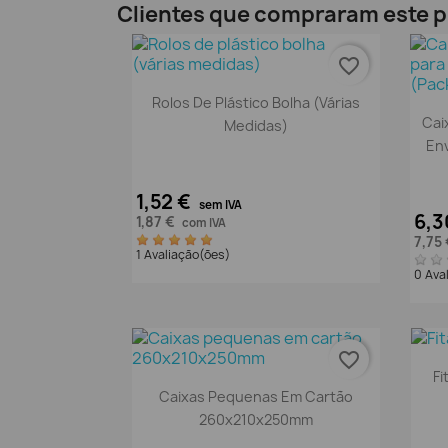
Clientes que compraram este
favorite_border
Vista rápida

Rolos De Plástico Bolha (várias
Cai
Medidas)
En
1,52 €
sem IVA
6,3
1,87 €
com IVA
7,75
1 Avaliação(ões)
0 Ava
favorite_border
Fi
Vista rápida

Caixas Pequenas Em Cartão
260x210x250mm