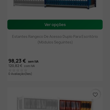
Ver opções
Estantes Rangeco De Acesso Duplo Para Escritório
(módulos Seguintes)
98,23 €
sem IVA
120,82 €
com IVA
0 Avaliação(ões)
favorite_border