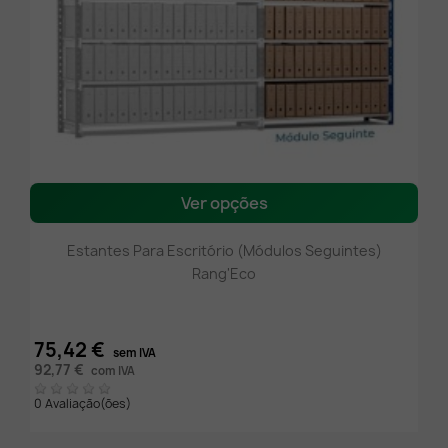
Ver opções
Estantes Para Escritório (módulos Seguintes)
Rang'Eco
75,42 €
sem IVA
92,77 €
com IVA
0 Avaliação(ões)