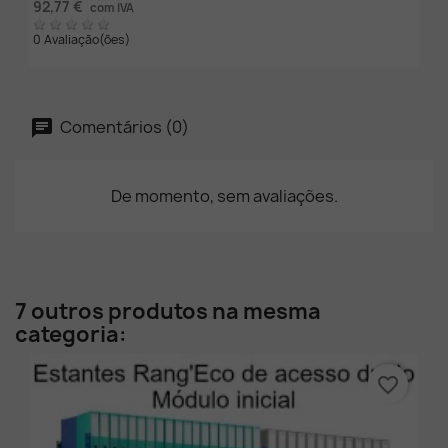
92,77 €
com IVA
0 Avaliação(ões)
Comentários (0)
De momento, sem avaliações.
7 outros produtos na mesma
categoria:
favorite_border