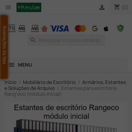
shopping_cart


(0)
Avaliações da loja
search
MENU
Início
Mobiliário de Escritório
Armários, Estantes
e Soluções de Arquivo
Estantes para escritório
Rang'eco (módulo inicial)