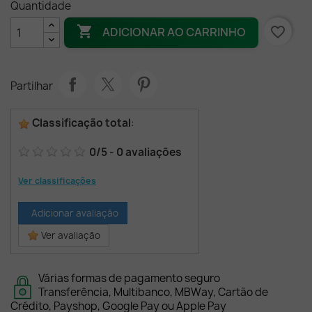
Quantidade

favorite_border
ADICIONAR AO CARRINHO
Partilhar
Classificação total
:
0
/
5
-
0
avaliações
Ver classificações
Adicionar avaliação
Ver avaliação
Várias formas de pagamento seguro
Transferência, Multibanco, MBWay, Cartão de
Crédito, Payshop, Google Pay ou Apple Pay