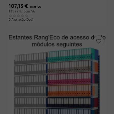
107,13 €
sem IVA
131,77 €
com IVA
0 Avaliação(ões)
favorite_border