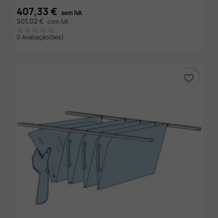
407,33 €
sem IVA
501,02 €
com IVA
0 Avaliação(ões)
favorite_border