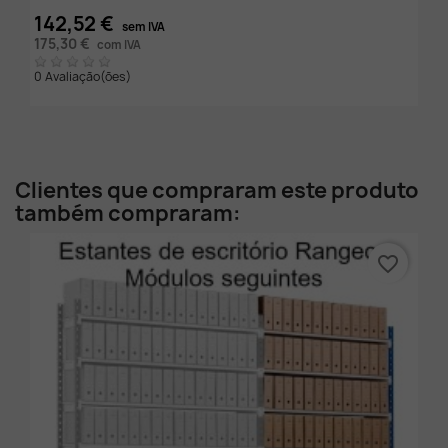
142,52 €
sem IVA
175,30 €
com IVA
0 Avaliação(ões)
Clientes que compraram este produto
também compraram:
favorite_border