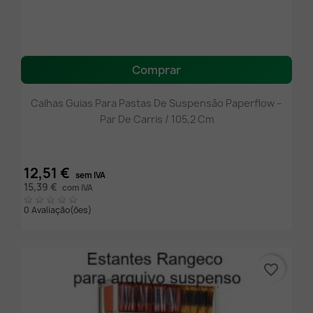
Comprar
Calhas Guias Para Pastas De Suspensão Paperflow –
Par De Carris / 105,2 Cm
12,51 €
sem IVA
15,39 €
com IVA
0 Avaliação(ões)
favorite_border