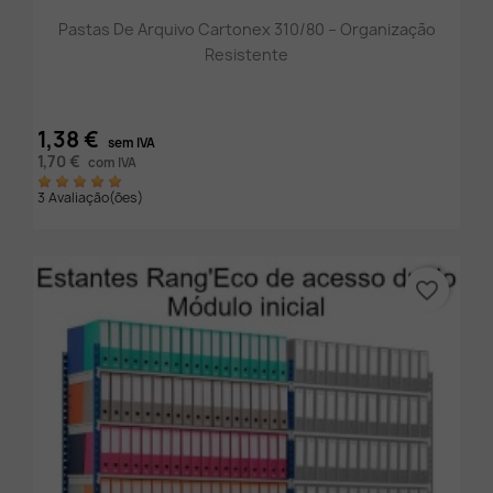
Pastas De Arquivo Cartonex 310/80 – Organização
Resistente
1,38 €
sem IVA
1,70 €
com IVA
3 Avaliação(ões)
favorite_border