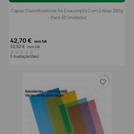
Capas Classificadoras A4 Exacompta Com 2 Abas 280g
– Pack 50 Unidades
42,70 €
sem IVA
52,52 €
com IVA
0 Avaliação(ões)
favorite_border