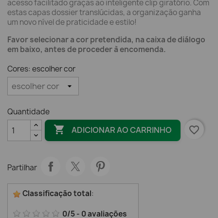
acesso facilitado graças ao inteligente clip giratório. Com
estas capas dossier translúcidas, a organização ganha
um novo nível de praticidade e estilo!
Favor selecionar a cor pretendida, na caixa de diálogo
em baixo, antes de proceder à encomenda.
Cores: escolher cor
Quantidade

favorite_border
ADICIONAR AO CARRINHO
Partilhar
Classificação total
:
0
/
5
-
0
avaliações