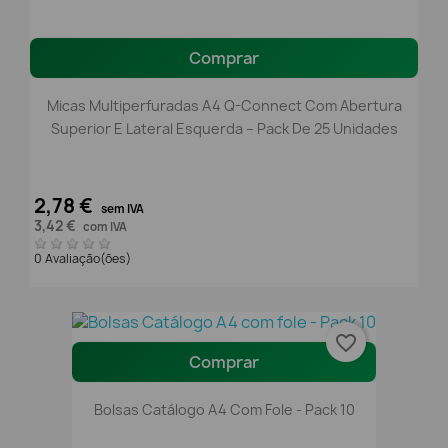
Comprar
Micas Multiperfuradas A4 Q-Connect Com Abertura
Superior E Lateral Esquerda – Pack De 25 Unidades
2,78 €
sem IVA
3,42 €
com IVA
0 Avaliação(ões)
favorite_border
Comprar
Bolsas Catálogo A4 Com Fole - Pack 10