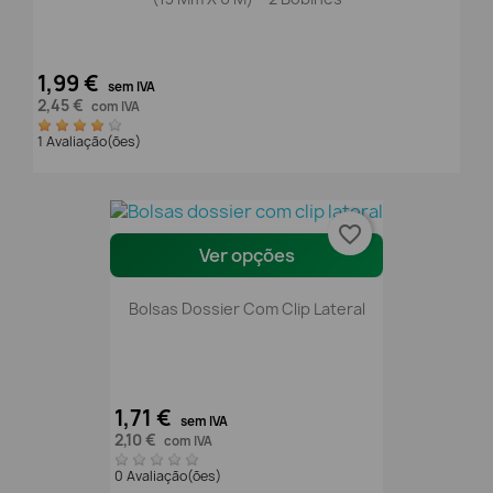
1,99 €
sem IVA
2,45 €
com IVA
1 Avaliação(ões)
favorite_border
Ver opções
Bolsas Dossier Com Clip Lateral
1,71 €
sem IVA
2,10 €
com IVA
0 Avaliação(ões)