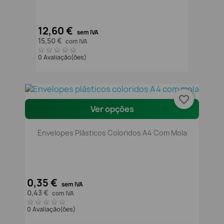
12,60 €
sem IVA
15,50 €
com IVA
0 Avaliação(ões)
favorite_border
Ver opções
Envelopes Plásticos Coloridos A4 Com Mola
0,35 €
sem IVA
0,43 €
com IVA
0 Avaliação(ões)