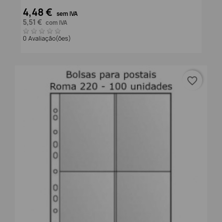
4,48 €
sem IVA
5,51 €
com IVA
0 Avaliação(ões)
favorite_border