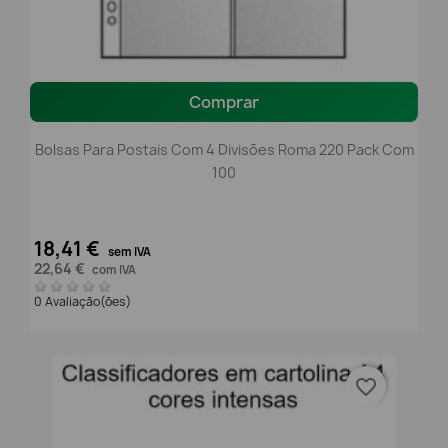
Comprar
Bolsas Para Postais Com 4 Divisões Roma 220 Pack Com
100
18,41 €
sem IVA
22,64 €
com IVA
0 Avaliação(ões)
favorite_border