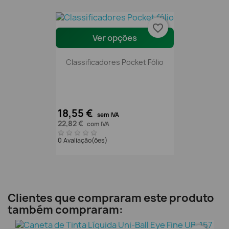
favorite_border
Ver opções
Classificadores Pocket Fólio
18,55 €
sem IVA
22,82 €
com IVA
0 Avaliação(ões)
Clientes que compraram este produto
também compraram: