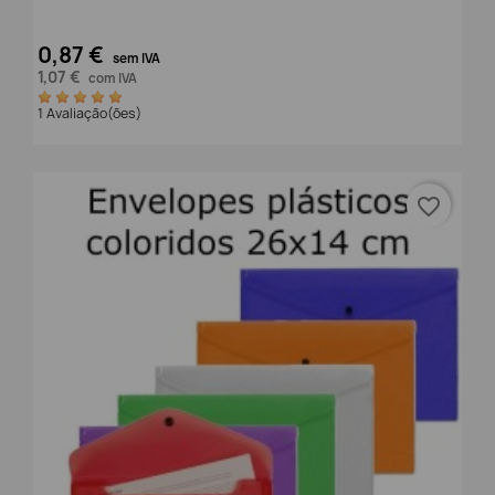
0,87 €
sem IVA
1,07 €
com IVA
1 Avaliação(ões)
favorite_border