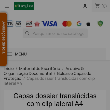
shopping_cart


(0)
Avaliações da loja
search
MENU
Início
Material de Escritório
Arquivo &
Organização Documental
Bolsas e Capas de
Proteção
Capas dossier translúcidas com clip
lateral A4