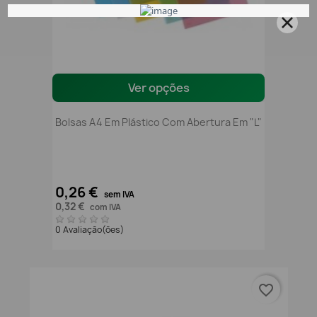
Ver opções
Bolsas A4 Em Plástico Com Abertura Em "L"
0,26 €
sem IVA
0,32 €
com IVA
0 Avaliação(ões)
favorite_border