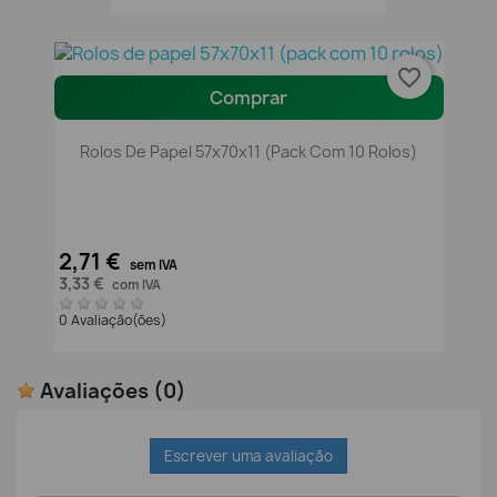
favorite_border
Comprar
Rolos De Papel 57x70x11 (pack Com 10 Rolos)
2,71 €
sem IVA
3,33 €
com IVA
0 Avaliação(ões)
Avaliações
(0)
Escrever uma avaliação