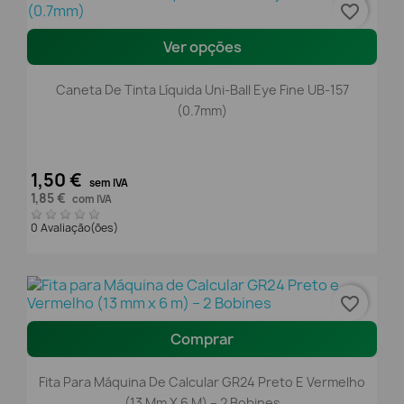
favorite_border
Ver opções
Caneta De Tinta Líquida Uni-Ball Eye Fine UB-157
(0.7mm)
1,50 €
sem IVA
1,85 €
com IVA
0 Avaliação(ões)
favorite_border
Comprar
Fita Para Máquina De Calcular GR24 Preto E Vermelho
(13 Mm X 6 M) – 2 Bobines