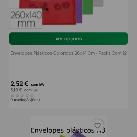
Ver opções
Envelopes Plásticos Coloridos 26x14 Cm - Packs Com 12
2,52 €
sem IVA
3,10 €
com IVA
0 Avaliação(ões)
favorite_border