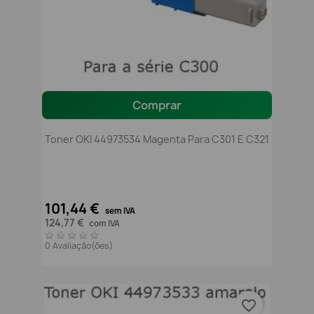
Comprar
Toner OKI 44973534 Magenta Para C301 E C321
101,44 €
sem IVA
124,77 €
com IVA
0 Avaliação(ões)
favorite_border