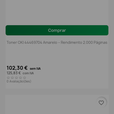
Comprar
Toner OKI 44469704 Amarelo – Rendimento 2.000 Páginas
102,30 €
sem IVA
125,83 €
com IVA
0 Avaliação(ões)
favorite_border