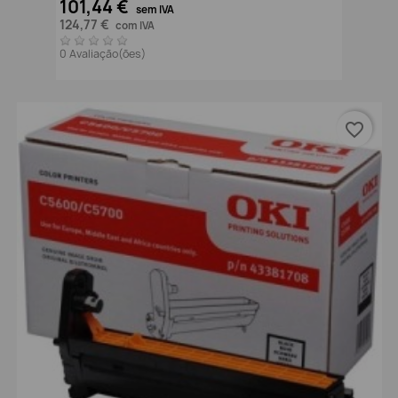
101,44 €
sem IVA
124,77 €
com IVA
0 Avaliação(ões)
favorite_border