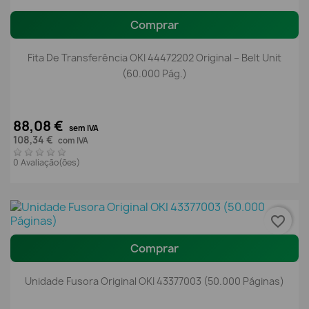
Comprar
Fita De Transferência OKI 44472202 Original – Belt Unit
(60.000 Pág.)
88,08 €
sem IVA
108,34 €
com IVA
0 Avaliação(ões)
favorite_border
Comprar
Unidade Fusora Original OKI 43377003 (50.000 Páginas)