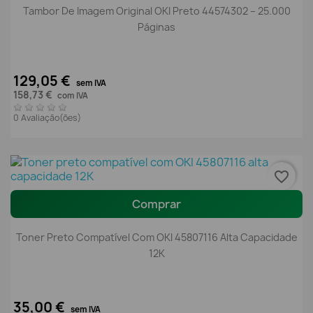
Tambor De Imagem Original OKI Preto 44574302 – 25.000
Páginas
129,05 €
sem IVA
158,73 €
com IVA
0 Avaliação(ões)
favorite_border
Comprar
Toner Preto Compatível Com OKI 45807116 Alta Capacidade
12K
35,00 €
sem IVA