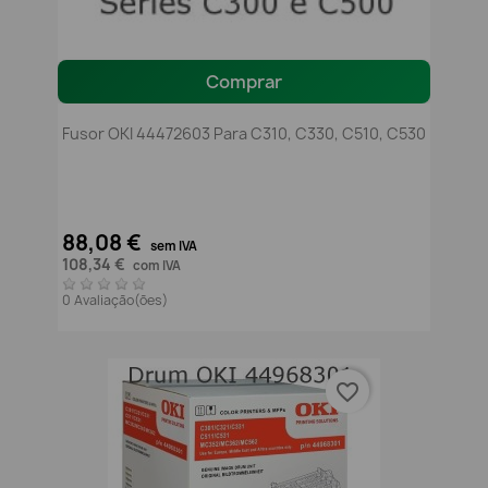
Comprar
Fusor OKI 44472603 Para C310, C330, C510, C530
88,08 €
sem IVA
108,34 €
com IVA
0 Avaliação(ões)
favorite_border