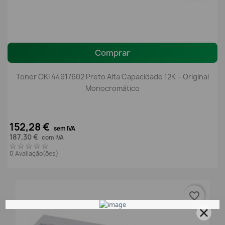
Comprar
Toner OKI 44917602 Preto Alta Capacidade 12K – Original
Monocromático
152,28 €
sem IVA
187,30 €
com IVA
0 Avaliação(ões)
favorite_border