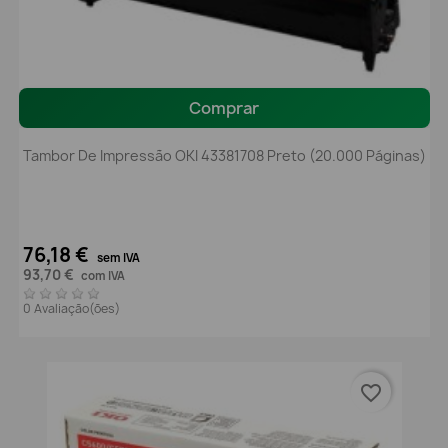
Comprar
Tambor De Impressão OKI 43381708 Preto (20.000 Páginas)
76,18 €
sem IVA
93,70 €
com IVA
0 Avaliação(ões)
favorite_border