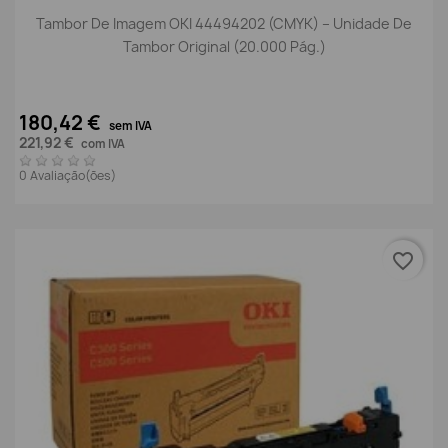
Tambor De Imagem OKI 44494202 (CMYK) – Unidade De
Tambor Original (20.000 Pág.)
180,42 €
sem IVA
221,92 €
com IVA
0 Avaliação(ões)
favorite_border