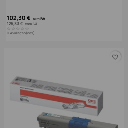
102,30 €
sem IVA
125,83 €
com IVA
0 Avaliação(ões)
favorite_border