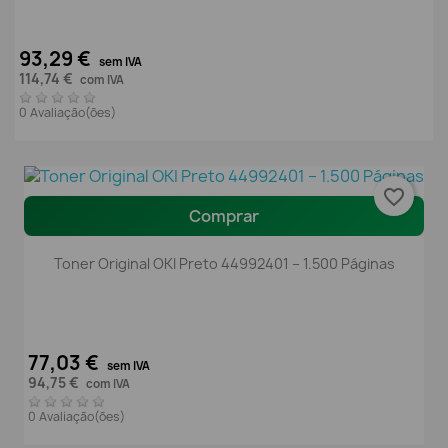
93,29 €
sem IVA
114,74 €
com IVA
0 Avaliação(ões)
favorite_border
Comprar
Toner Original OKI Preto 44992401 – 1.500 Páginas
77,03 €
sem IVA
94,75 €
com IVA
0 Avaliação(ões)