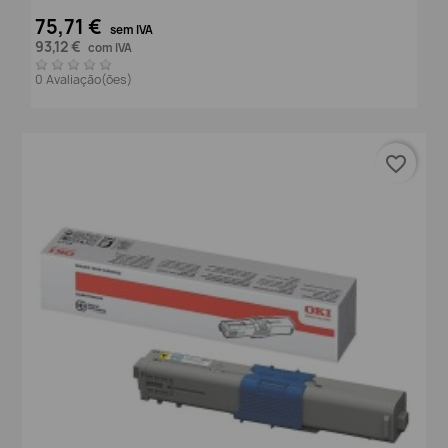
75,71 €
sem IVA
93,12 €
com IVA
0 Avaliação(ões)
favorite_border