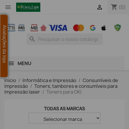
shopping_cart


(0)
Avaliações da loja
search
MENU
Início
Informática e Impressão
Consumíveis de
Impressão
Toners, tambores e consumíveis para
Impressão laser
Toners para OKI
TODAS AS MARCAS