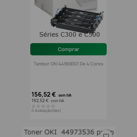
Comprar
Tambor OKI 44968301 De 4 Cores
156,52 €
sem IVA
192,52 €
com IVA
0 Avaliação(ões)
favorite_border