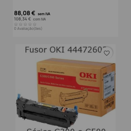
88,08 €
sem IVA
108,34 €
com IVA
0 Avaliação(ões)
favorite_border