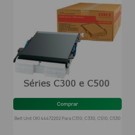
Comprar
Belt Unit OKI 44472202 Para C310, C330, C510, C530