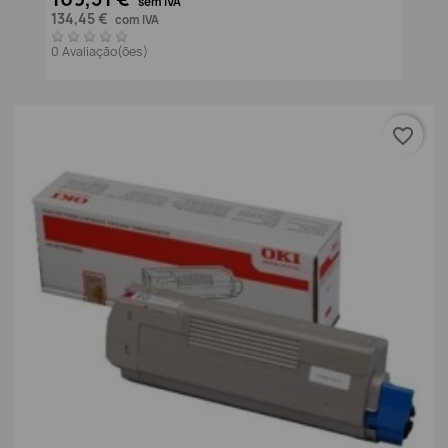
sem IVA
134,45 €
com IVA
0 Avaliação(ões)
favorite_border