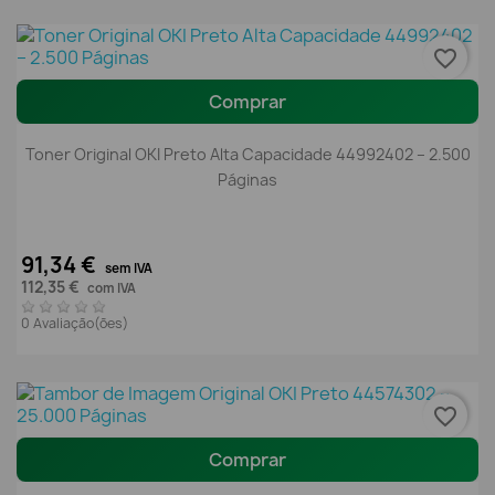
favorite_border
Comprar
Toner Original OKI Preto Alta Capacidade 44992402 – 2.500
Páginas
91,34 €
sem IVA
112,35 €
com IVA
0 Avaliação(ões)
favorite_border
Comprar