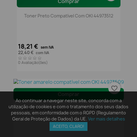
Comprar
Toner Preto Compatível Com OKI 44973512
18,21 €
sem IVA
22,40 €
com IVA
0 Avaliação(ões)
favorite_border
Comprar
Ao continuar a navegar neste site, concorda com a
utilização de cookies e com o tratamento dos seus dados
Toner Amarelo Compatível Com OKI 44973509
pessoais, em conformidade com o RGPD (Regulamento
Geral de Proteção de Dados) da UE.
Ver mais detalhes
ACEITO, CLARO!