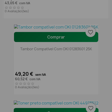
43,05 €
com IVA
0 Avaliação(ões)
favorite_border
Comprar
Tambor Compatível Com OKI 01283601 25K
49,20 €
sem IVA
60,52 €
com IVA
0 Avaliação(ões)
favorite_border