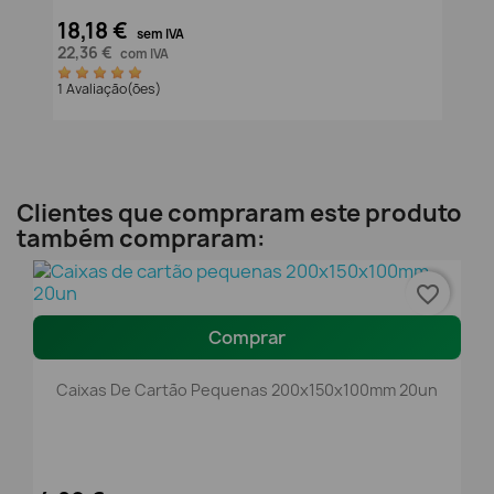
18,18 €
sem IVA
22,36 €
com IVA
1 Avaliação(ões)
Clientes que compraram este produto
também compraram:
favorite_border
Comprar
Caixas De Cartão Pequenas 200x150x100mm 20un