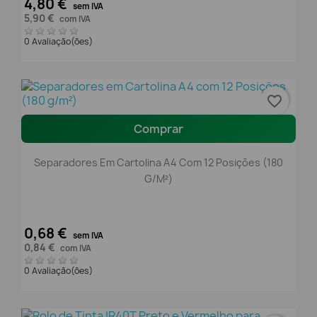
4,80 €
sem IVA
5,90 €
com IVA
0 Avaliação(ões)
favorite_border
Comprar
Separadores Em Cartolina A4 Com 12 Posições (180
G/m²)
0,68 €
sem IVA
0,84 €
com IVA
0 Avaliação(ões)