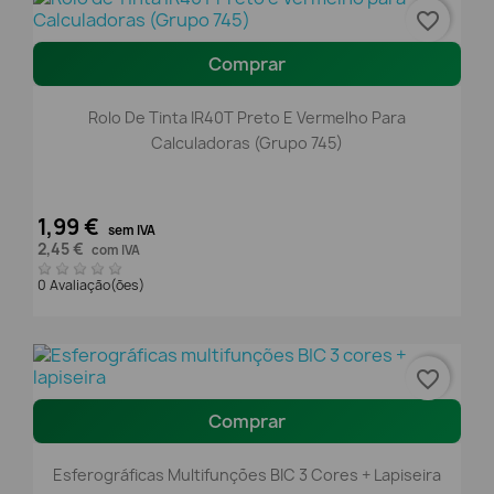
favorite_border
Comprar
Rolo De Tinta IR40T Preto E Vermelho Para
Calculadoras (Grupo 745)
1,99 €
sem IVA
2,45 €
com IVA
0 Avaliação(ões)
favorite_border
Comprar
Esferográficas Multifunções BIC 3 Cores + Lapiseira