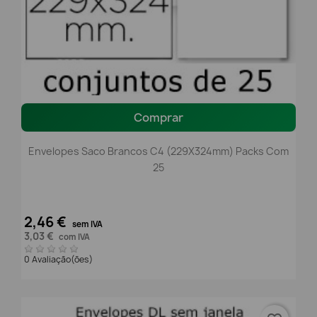
Comprar
Envelopes Saco Brancos C4 (229X324mm) Packs Com
25
2,46 €
sem IVA
3,03 €
com IVA
0 Avaliação(ões)