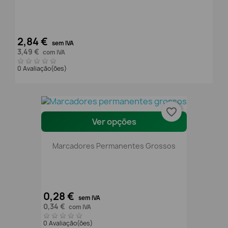
2,84 €
sem IVA
3,49 €
com IVA
0 Avaliação(ões)
favorite_border
Ver opções
Marcadores Permanentes Grossos
0,28 €
sem IVA
0,34 €
com IVA
0 Avaliação(ões)