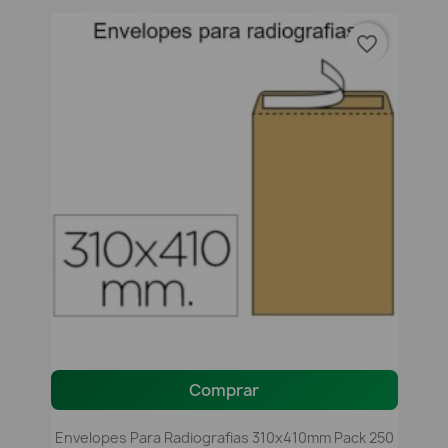
favorite_border
Comprar
Envelopes Para Radiografias 310x410mm Pack 250