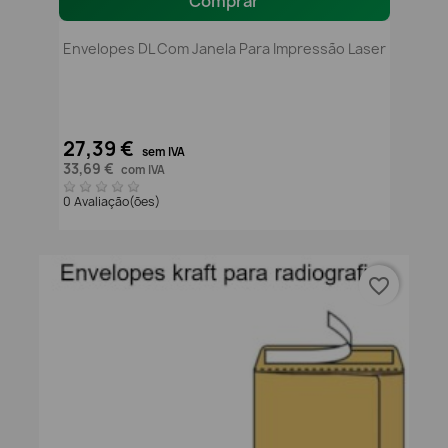
Comprar
Envelopes DL Com Janela Para Impressão Laser
27,39 €
sem IVA
33,69 €
com IVA
0 Avaliação(ões)
favorite_border