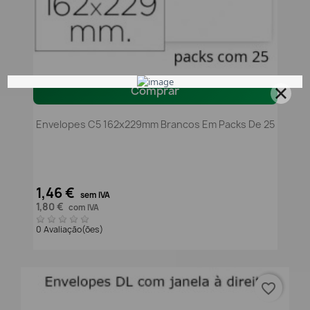
Comprar
Envelopes C5 162x229mm Brancos Em Packs De 25
1,46 €
sem IVA
1,80 €
com IVA
0 Avaliação(ões)
favorite_border