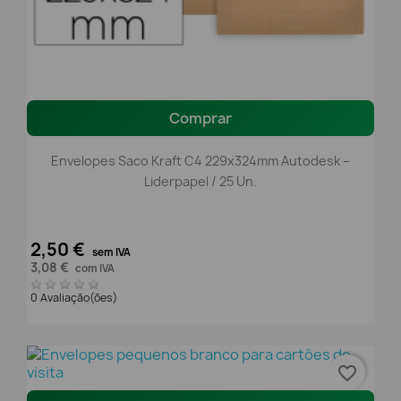
Comprar
Envelopes Saco Kraft C4 229x324mm Autodesk –
Liderpapel / 25 Un.
2,50 €
sem IVA
3,08 €
com IVA
0 Avaliação(ões)
favorite_border