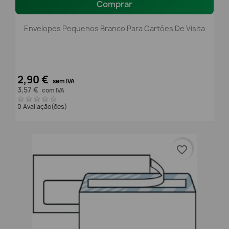
Comprar
Envelopes Pequenos Branco Para Cartões De Visita
2,90 €
sem IVA
3,57 €
com IVA
0 Avaliação(ões)
favorite_border