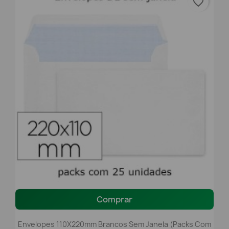
favorite_border
Comprar
Envelopes 110X220mm Brancos Sem Janela (packs Com