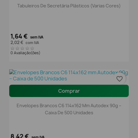
Tabuleiros De Secretária Plásticos (varias Cores)
1,64 €
sem IVA
2,02 €
com IVA
0 Avaliação(ões)
favorite_border
Comprar
Envelopes Brancos C6 114x162 Mm Autodex 90g –
Caixa De 500 Unidades
8,42 €
sem IVA