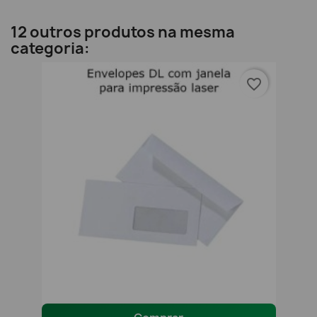
12 outros produtos na mesma
categoria:
favorite_border