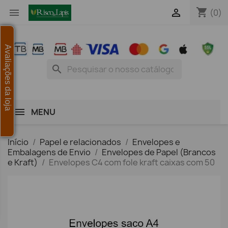
shopping_cart


(0)
Avaliações da loja
search
MENU
Início
Papel e relacionados
Envelopes e
Embalagens de Envio
Envelopes de Papel (Brancos
e Kraft)
Envelopes C4 com fole kraft caixas com 50