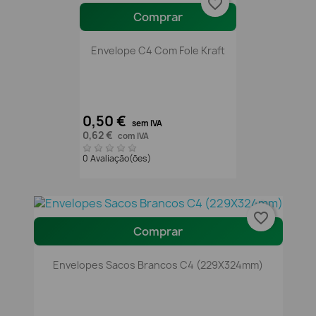
favorite_border
Comprar
Envelope C4 Com Fole Kraft
0,50 €
sem IVA
0,62 €
com IVA
0 Avaliação(ões)
favorite_border
Comprar
Envelopes Sacos Brancos C4 (229X324mm)