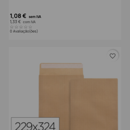
1,08 €
sem IVA
1,33 €
com IVA
0 Avaliação(ões)
favorite_border