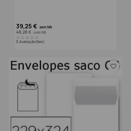
39,25 €
sem IVA
48,28 €
com IVA
0 Avaliação(ões)
favorite_border