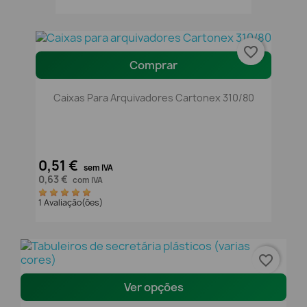
favorite_border
Comprar
Caixas Para Arquivadores Cartonex 310/80
0,51 €
sem IVA
0,63 €
com IVA
1 Avaliação(ões)
favorite_border
Ver opções