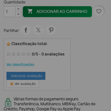
Quantidade

favorite_border
ADICIONAR AO CARRINHO
Partilhar
Classificação total
:
0
/
5
-
0
avaliações
Ver classificações
Adicionar avaliação
Ver avaliação
Várias formas de pagamento seguro
Transferência, Multibanco, MBWay, Cartão de
Crédito, Payshop, Google Pay ou Apple Pay