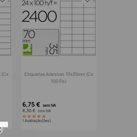
Vista rápida

 (Cx
Etiquetas Adesivas 70x35mm (Cx
100 Fls)
6,75 €
sem IVA
8,30 €
com IVA
1 Avaliação(ões)