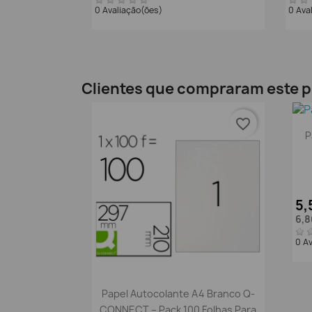
0 Avaliação(ões)
0 Ava
Clientes que compraram este
favorite_border
P
5,
6,8
0 A
Vista rápida

Papel Autocolante A4 Branco Q-
CONNECT – Pack 100 Folhas Para