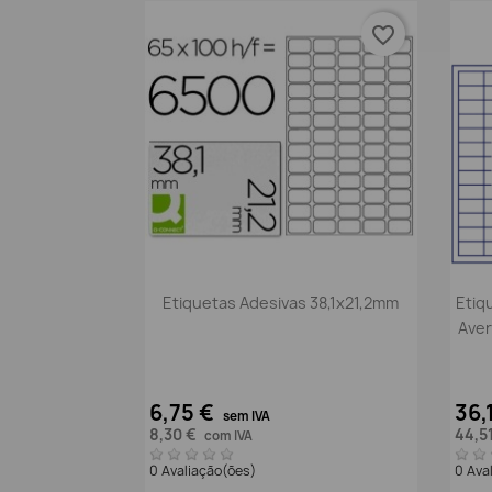
favorite_border
Vista rápida

Etiquetas Adesivas 38,1x21,2mm
Etiq
Aver
6,75 €
36,
sem IVA
8,30 €
44,5
com IVA
0 Avaliação(ões)
0 Ava