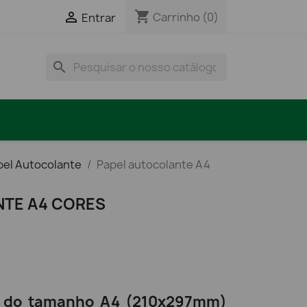
shopping_cart

Carrinho
(0)
Entrar
search
pel Autocolante
Papel autocolante A4
NTE A4 CORES
s do tamanho A4 (210x297mm)