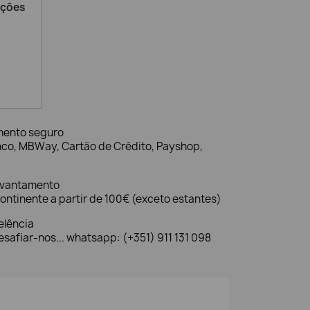
ações
mento seguro
nco, MBWay, Cartão de Crédito, Payshop,
evantamento
ontinente a partir de 100€ (exceto estantes)
elência
safiar-nos... whatsapp: (+351) 911 131 098