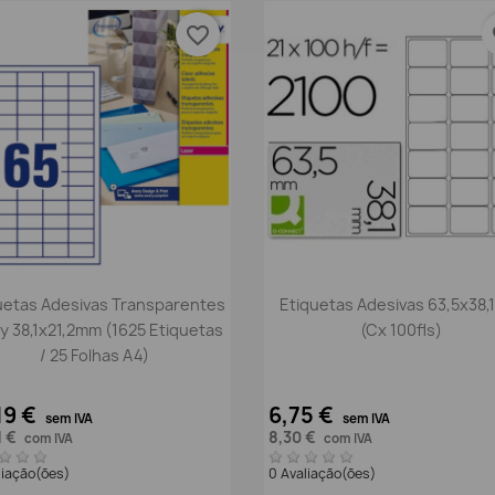
favorite_border
fa
Vista rápida
Vista rápida


uetas Adesivas Transparentes
Etiquetas Adesivas 63,5x38
y 38,1x21,2mm (1625 Etiquetas
(Cx 100fls)
/ 25 Folhas A4)
19 €
6,75 €
sem IVA
sem IVA
1 €
8,30 €
com IVA
com IVA
liação(ões)
0 Avaliação(ões)