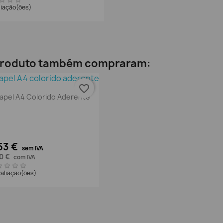
liação(ões)
 produto também compraram:
favorite_border
Vista rápida

apel A4 Colorido Aderente
53 €
sem IVA
0 €
com IVA
valiação(ões)