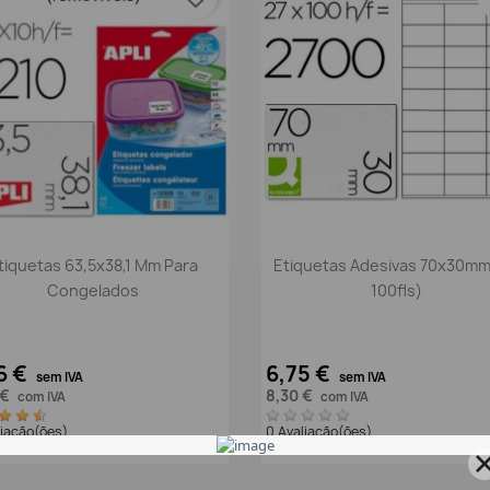
Vista rápida
Vista rápida


tiquetas 63,5x38,1 Mm Para
Etiquetas Adesivas 70x30mm
Congelados
100fls)
6 €
6,75 €
sem IVA
sem IVA
 €
8,30 €
com IVA
com IVA
liação(ões)
0 Avaliação(ões)