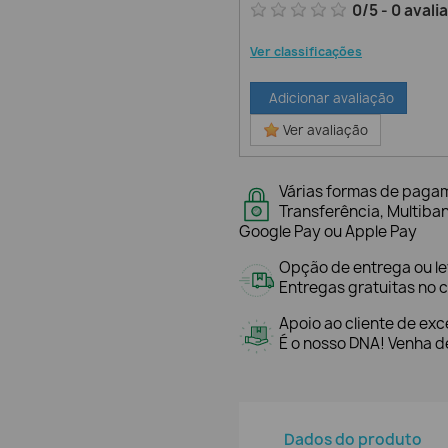
0
/
5
-
0
avali
Ver classificações
Adicionar avaliação
Ver avaliação
Várias formas de paga
Transferência, Multiba
Google Pay ou Apple Pay
Opção de entrega ou l
Entregas gratuitas no c
Apoio ao cliente de exc
É o nosso DNA! Venha de
Dados do produto