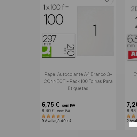
Vista rápida

Papel Autocolante A4 Branco Q-
E
CONNECT – Pack 100 Folhas Para
Etiquetas
6,75 €
7,2
sem IVA
8,30 €
8,93
com IVA
9 Avaliação(ões)
2 Ava