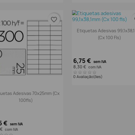
favorite_border
fa
Vista rápida

Etiquetas Adesivas 99,1x38
(Cx 100 Fls)
6,75 €
sem IVA
8,30 €
com IVA
0 Avaliação(ões)
Vista rápida

quetas Adesivas 70x25mm (Cx
100fls)
5 €
sem IVA
 €
com IVA