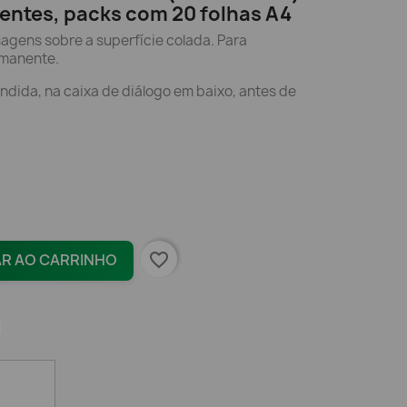
entes, packs com 20 folhas A4
gens sobre a superfície colada. Para
rmanente.
endida, na caixa de diálogo em baixo, antes de
favorite_border
AR AO CARRINHO