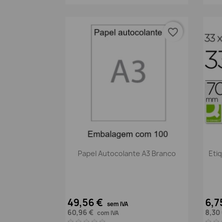
favorite_border
Vista rápida

Papel Autocolante A3 Branco
Eti
49,56 €
6,7
sem IVA
60,96 €
8,30
com IVA