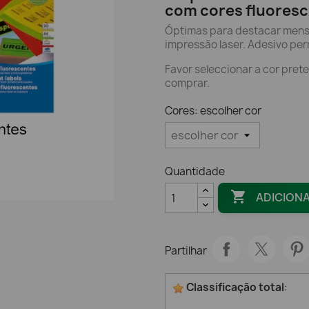
com cores fluoresc
Óptimas para destacar mensa
impressão laser. Adesivo pe
Favor seleccionar a cor pret
comprar.
Cores: escolher cor
Quantidade

ADICION
Partilhar
Classificação total
: