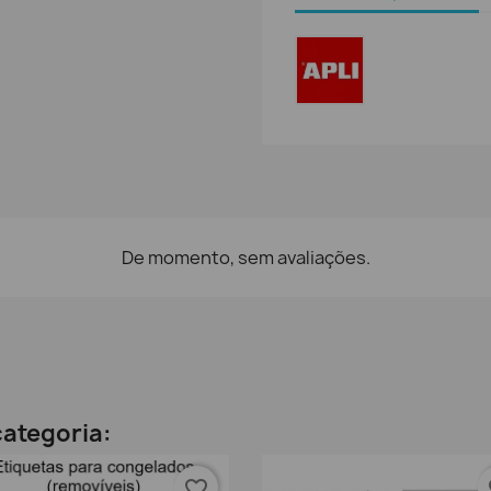
De momento, sem avaliações.
ategoria:
favorite_border
fa