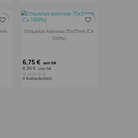
vorite_border
favorite_border
Vista rápida

,1mm
Etiquetas Adesivas 70x37mm (Cx
100fls)
6,75 €
sem IVA
8,30 €
com IVA
0 Avaliação(ões)