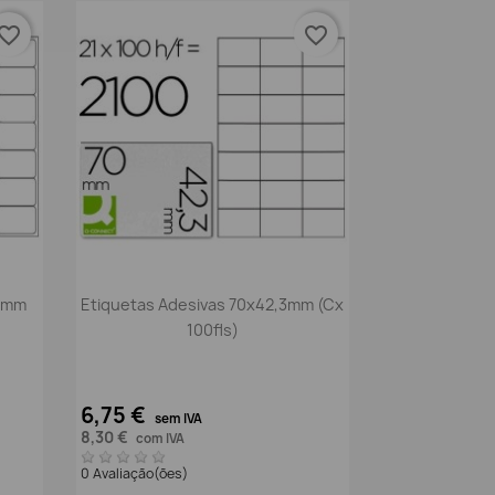
vorite_border
favorite_border
Vista rápida

,1mm
Etiquetas Adesivas 70x42,3mm (Cx
100fls)
6,75 €
sem IVA
8,30 €
com IVA
0 Avaliação(ões)