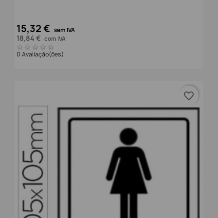
15,32 €
sem IVA
18,84 €
com IVA
0 Avaliação(ões)
favorite_border