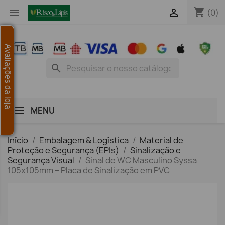
shopping_cart


(0)
Avaliações da loja
search
MENU
Início
Embalagem & Logística
Material de
Proteção e Segurança (EPIs)
Sinalização e
Segurança Visual
Sinal de WC Masculino Syssa
105x105mm – Placa de Sinalização em PVC