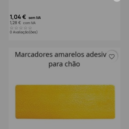
1,04 €
sem IVA
1,28 €
com IVA
0 Avaliação(ões)
favorite_border