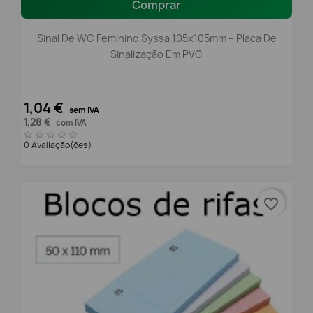
Comprar
Sinal De WC Feminino Syssa 105x105mm – Placa De
Sinalização Em PVC
1,04 €
sem IVA
1,28 €
com IVA
0 Avaliação(ões)
favorite_border