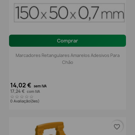
Comprar
Marcadores Retangulares Amarelos Adesivos Para
Chão
14,02 €
sem IVA
17,24 €
com IVA
0 Avaliação(ões)
favorite_border