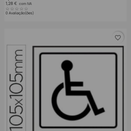
1,28 €
com IVA
0 Avaliação(ões)
favorite_border