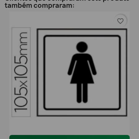
também compraram:
favorite_border