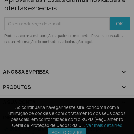
ofertas especiais
Pode cancelar a subscrição a qualquer momento. Para tal, consulte a
nossa informação de contacto na declaração legal.
A NOSSA EMPRESA

PRODUTOS

A SUA CONTA

Ao continuar a navegar neste site, concorda com a
Ao continuar a navegar neste site, concorda com a
utilização de cookies e com o tratamento dos seus dados
utilização de cookies e com o tratamento dos seus dados
INFORMAÇÃO DA LOJA
keyboard_arrow_down
pessoais, em conformidade com o RGPD (Regulamento
pessoais, em conformidade com o RGPD (Regulamento
Geral de Proteção de Dados) da UE.
Geral de Proteção de Dados) da UE.
Ver mais detalhes
Ver mais detalhes
© 2026 - Software de comércio eletrónico por
ACEITO, CLARO!
ACEITO, CLARO!