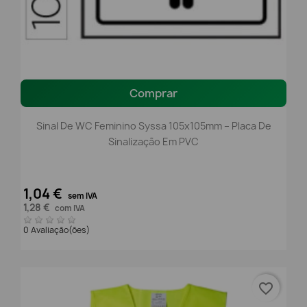
Comprar
Sinal De WC Feminino Syssa 105x105mm – Placa De
Sinalização Em PVC
1,04 €
sem IVA
1,28 €
com IVA
0 Avaliação(ões)
favorite_border