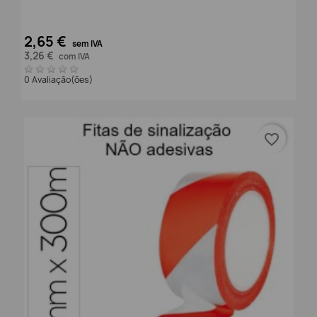
2,65 €
sem IVA
3,26 €
com IVA
0 Avaliação(ões)
favorite_border