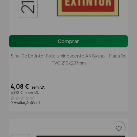
Comprar
Sinal De Extintor Fotoluminescente A4 Syssa – Placa De
PVC 210x297mm
4,08 €
sem IVA
5,02 €
com IVA
0 Avaliação(ões)
favorite_border