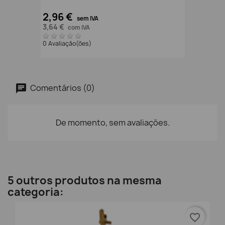
2,96 €
sem IVA
3,64 €
com IVA
0 Avaliação(ões)
Comentários (0)
De momento, sem avaliações.
5 outros produtos na mesma
categoria:
favorite_border