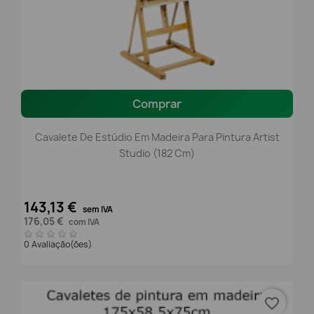
Comprar
Cavalete De Estúdio Em Madeira Para Pintura Artist
Studio (182 Cm)
143,13 €
sem IVA
176,05 €
com IVA
0 Avaliação(ões)
favorite_border