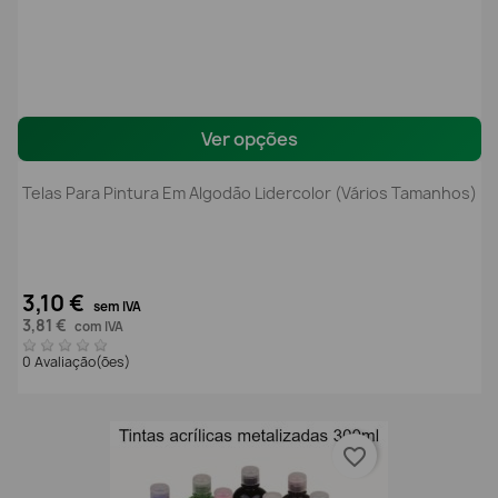
Ver opções
Telas Para Pintura Em Algodão Lidercolor (Vários Tamanhos)
3,10 €
sem IVA
3,81 €
com IVA
0 Avaliação(ões)
favorite_border