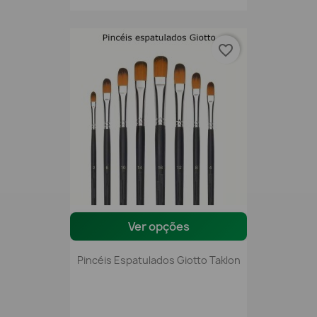
favorite_border
Ver opções
Pincéis Espatulados Giotto Taklon