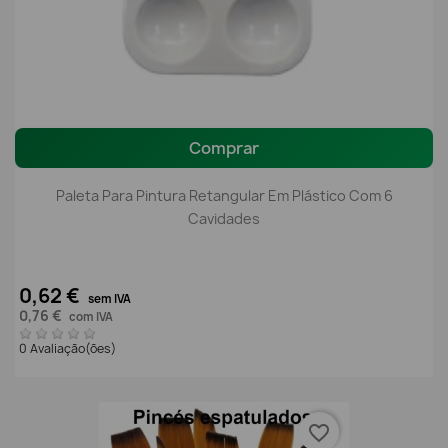
Comprar
Paleta Para Pintura Retangular Em Plástico Com 6
Cavidades
0,62 €
sem IVA
0,76 €
com IVA
0 Avaliação(ões)
favorite_border