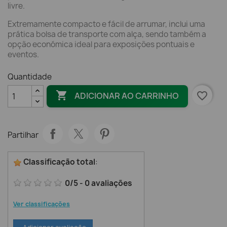
livre.
Extremamente compacto e fácil de arrumar, inclui uma
prática bolsa de transporte com alça, sendo também a
opção económica ideal para exposições pontuais e
eventos.
Quantidade

favorite_border
ADICIONAR AO CARRINHO
Partilhar
Classificação total
:
0
/
5
-
0
avaliações
Ver classificações