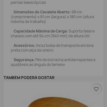
pernas telescópicas
Dimensões do Cavalete Aberto:
98 cm
(comprimento) x 91 cm (largura) x 180 cm (altura
máxima de trabalho)
Capacidade Máxima de Carga:
Suporta telas e
chassis com até 94 cm (940 mm) de altura útil
Acessórios:
Inclui bolsa de transporte em lona
preta com alça de ombro
Segurança:
Pés de borracha antiderrapantes e
ajustáveis ao ângulo do terreno
TAMBÉM PODERÁ GOSTAR
favorite_border