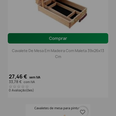
Comprar
Cavalete De Mesa Em Madeira Com Maleta 39x26x13
Cm
27,46 €
sem IVA
33,78 €
com IVA
0 Avaliação(ões)
favorite_border