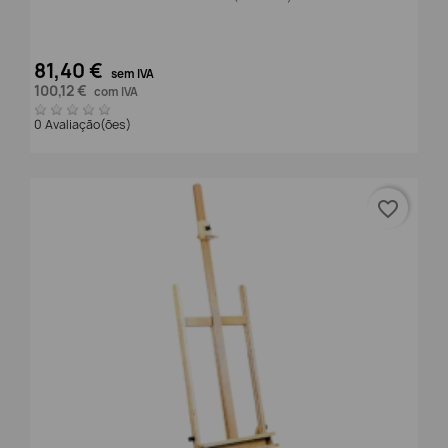
81,40 €
sem IVA
100,12 €
com IVA
0 Avaliação(ões)
favorite_border