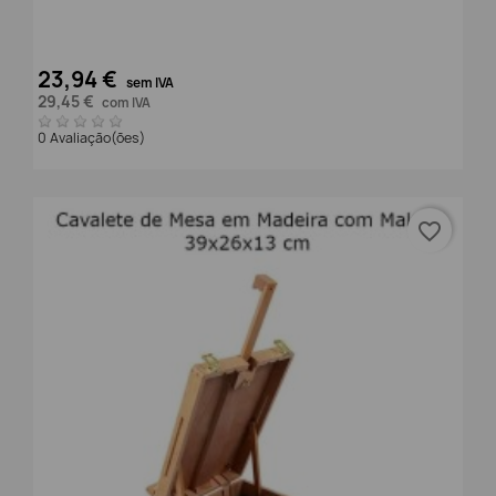
23,94 €
sem IVA
29,45 €
com IVA
0 Avaliação(ões)
favorite_border