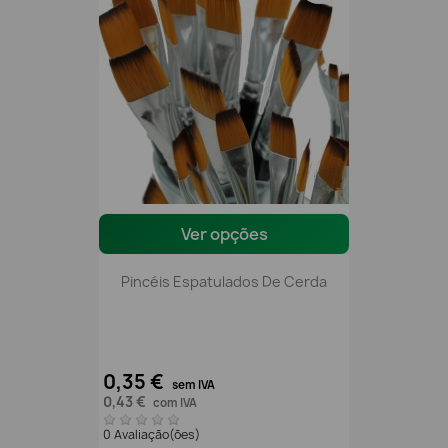
Ver opções
Pincéis Espatulados De Cerda
0,35 €
sem IVA
0,43 €
com IVA
0 Avaliação(ões)