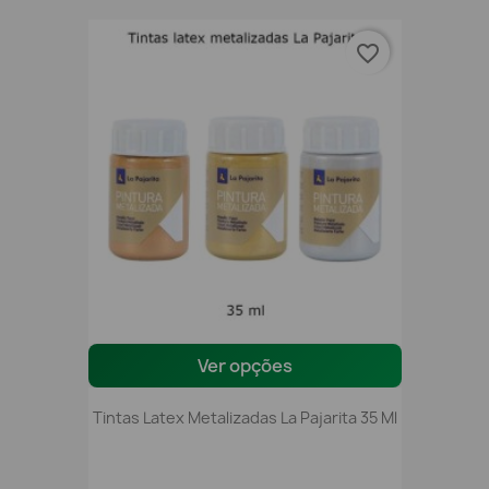
favorite_border
Ver opções
Tintas Latex Metalizadas La Pajarita 35 Ml