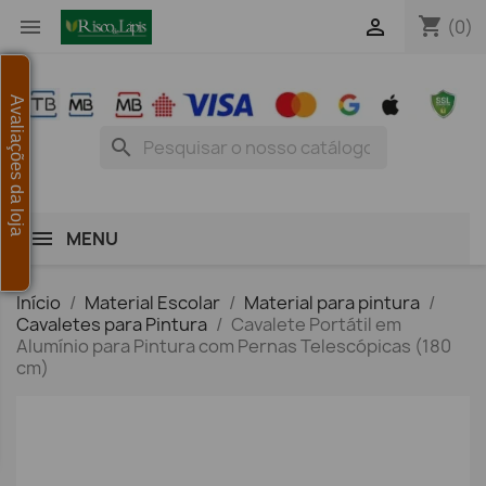
shopping_cart


(0)
Avaliações da loja
search
MENU
Início
Material Escolar
Material para pintura
Cavaletes para Pintura
Cavalete Portátil em
Alumínio para Pintura com Pernas Telescópicas (180
cm)