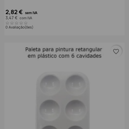
2,82 €
sem IVA
3,47 €
com IVA
0 Avaliação(ões)
favorite_border