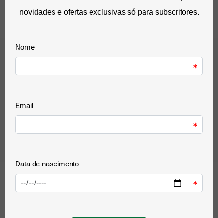
2,61 €
com IVA
0 Avaliação(ões)
favorite_border
Comprar
Aguarelas Jovi - 12 Cores
2,57 €
sem IVA
3,16 €
com IVA
0 Avaliação(ões)
favorite_border