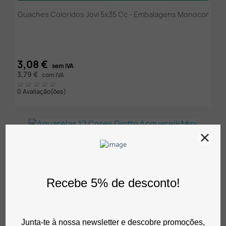
Guaches Coloridos Jovi 5x35 Cc - Embalagens Monocor
3,08 €
sem IVA
3,79 €
com IVA
0 Avaliação(ões)
favorite_border
Comprar
Aguarelas 12 Cores Giotto Acquerelli Mini
2,12 €
sem IVA