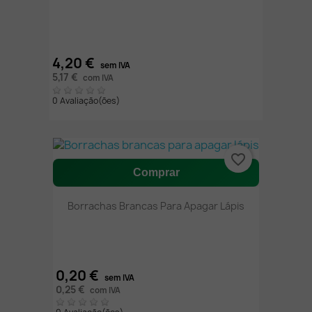
4,20 €
sem IVA
5,17 €
com IVA
0 Avaliação(ões)
favorite_border
Comprar
Borrachas Brancas Para Apagar Lápis
0,20 €
sem IVA
0,25 €
com IVA