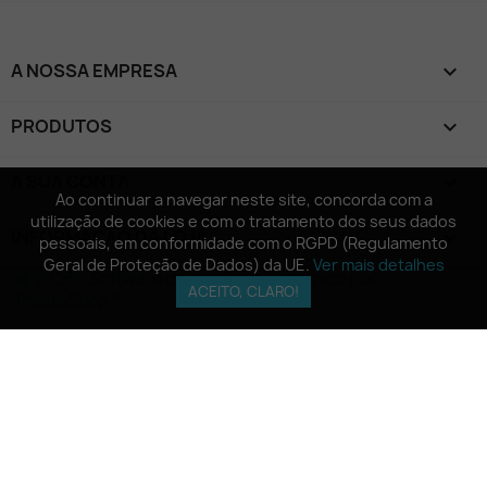
A NOSSA EMPRESA

PRODUTOS

A SUA CONTA

Ao continuar a navegar neste site, concorda com a
Ao continuar a navegar neste site, concorda com a
utilização de cookies e com o tratamento dos seus dados
utilização de cookies e com o tratamento dos seus dados
INFORMAÇÃO DA LOJA
keyboard_arrow_down
pessoais, em conformidade com o RGPD (Regulamento
pessoais, em conformidade com o RGPD (Regulamento
Geral de Proteção de Dados) da UE.
Geral de Proteção de Dados) da UE.
Ver mais detalhes
Ver mais detalhes
© 2026 - Software de comércio eletrónico por
ACEITO, CLARO!
ACEITO, CLARO!
PrestaShop™