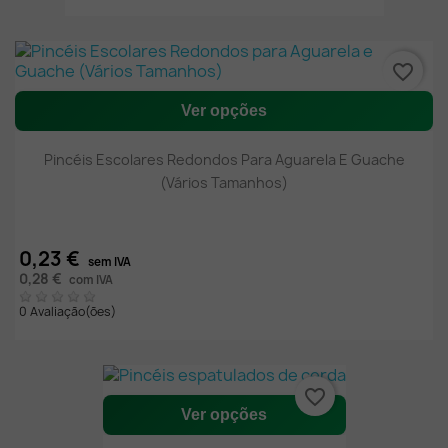
favorite_border
Ver opções
Pincéis Escolares Redondos Para Aguarela E Guache
(Vários Tamanhos)
0,23 €
sem IVA
0,28 €
com IVA
0 Avaliação(ões)
favorite_border
Ver opções