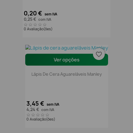
0,20 €
sem IVA
0,25 €
com IVA
0 Avaliação(ões)
favorite_border
Ver opções
Lápis De Cera Aguareláveis Manley
3,45 €
sem IVA
4,24 €
com IVA
0 Avaliação(ões)