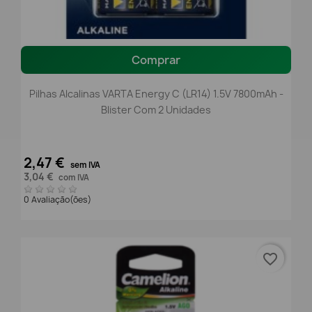
Comprar
Pilhas Alcalinas VARTA Energy C (LR14) 1.5V 7800mAh -
Blister Com 2 Unidades
2,47 €
sem IVA
3,04 €
com IVA
0 Avaliação(ões)
favorite_border