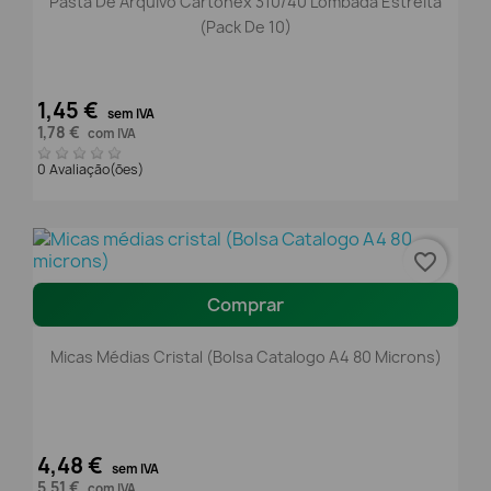
Pasta De Arquivo Cartonex 310/40 Lombada Estreita
(Pack De 10)
1,45 €
sem IVA
1,78 €
com IVA
0 Avaliação(ões)
favorite_border
Comprar
Micas Médias Cristal (Bolsa Catalogo A4 80 Microns)
4,48 €
sem IVA
5,51 €
com IVA