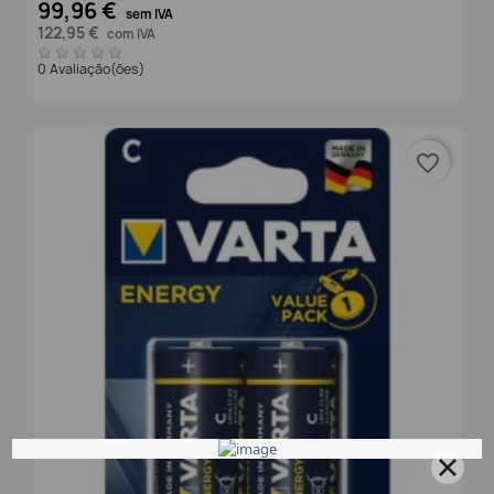
99,96 €
sem IVA
122,95 €
com IVA
0 Avaliação(ões)
favorite_border