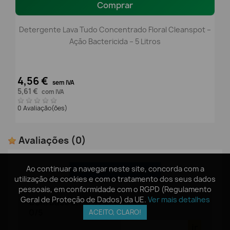
Comprar
Detergente Lava Tudo Concentrado Floral Cleanspot –
Ação Bactericida – 5 Litros
4,56 €
sem IVA
5,61 €
com IVA
0 Avaliação(ões)
Avaliações
(0)
Ao continuar a navegar neste site, concorda com a
Ao continuar a navegar neste site, concorda com a
Escrever uma avaliação
utilização de cookies e com o tratamento dos seus dados
utilização de cookies e com o tratamento dos seus dados
pessoais, em conformidade com o RGPD (Regulamento
pessoais, em conformidade com o RGPD (Regulamento
Geral de Proteção de Dados) da UE.
Geral de Proteção de Dados) da UE.
Ver mais detalhes
Ver mais detalhes
Com base em
0
avaliações
-
0
/
5
ACEITO, CLARO!
ACEITO, CLARO!