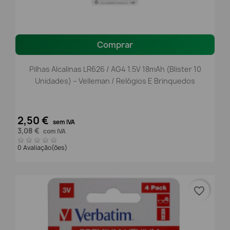
Comprar
Pilhas Alcalinas LR626 / AG4 1.5V 18mAh (Blister 10
Unidades) – Velleman / Relógios E Brinquedos
2,50 €
sem IVA
3,08 €
com IVA
0 Avaliação(ões)
favorite_border