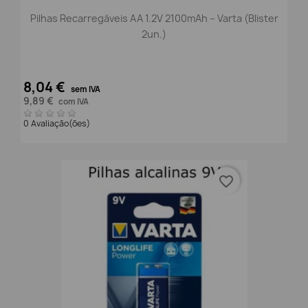
Pilhas Recarregáveis AA 1.2V 2100mAh – Varta (Blister
2un.)
8,04 €
sem IVA
9,89 €
com IVA
0 Avaliação(ões)
favorite_border