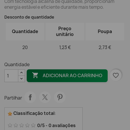
Com tecnologia alcalina de qualidade, proporcionam
energia estável e eficiente durante mais tempo.
Desconto de quantidade
Preço
Quantidade
Poupa
unitário
20
1,23 €
2,73 €
Quantidade

favorite_border
ADICIONAR AO CARRINHO
Partilhar
Classificação total
:
0
/
5
-
0
avaliações