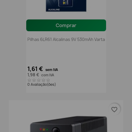
Comprar
Pilhas 6LR61 Alcalinas 9V 530mAh Varta
1,61 €
sem IVA
1,98 €
com IVA
0 Avaliação(ões)
favorite_border