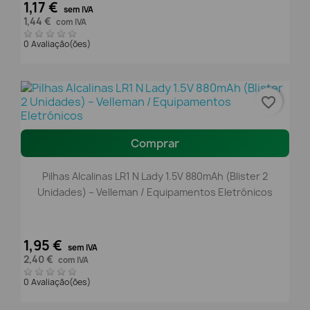
1,17 €
sem IVA
1,44 €
com IVA
0 Avaliação(ões)
favorite_border
Comprar
Pilhas Alcalinas LR1 N Lady 1.5V 880mAh (Blister 2
Unidades) – Velleman / Equipamentos Eletrónicos
1,95 €
sem IVA
2,40 €
com IVA
0 Avaliação(ões)