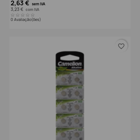
2,63 €
sem IVA
3,23 €
com IVA
0 Avaliação(ões)
favorite_border