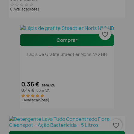
0 Avaliação(ões)
favorite_border
Comprar
Lápis De Grafite Staedtler Noris Nº 2 HB
0,36 €
sem IVA
0,44 €
com IVA
1 Avaliação(ões)
favorite_border