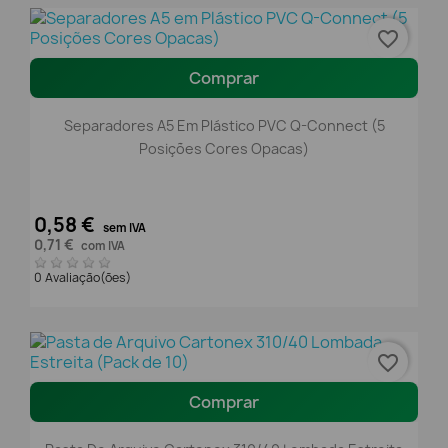
favorite_border
Comprar
Separadores A5 Em Plástico PVC Q-Connect (5
Posições Cores Opacas)
0,58 €
sem IVA
0,71 €
com IVA
0 Avaliação(ões)
favorite_border
Comprar