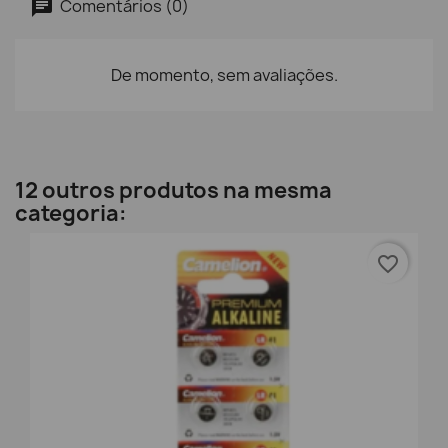
Comentários (0)
De momento, sem avaliações.
12 outros produtos na mesma
categoria:
favorite_border