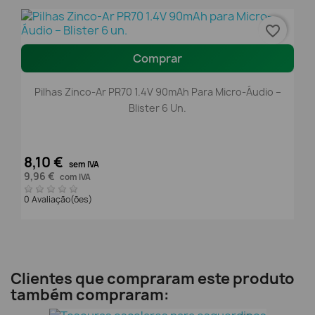
favorite_border
Comprar
Pilhas Zinco-Ar PR70 1.4V 90mAh Para Micro-Áudio –
Blister 6 Un.
8,10 €
sem IVA
9,96 €
com IVA
0 Avaliação(ões)
Clientes que compraram este produto
também compraram: