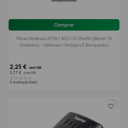
Comprar
Pilhas Alcalinas LR726 / AG2 1.5V 25mAh (Blister 10
Unidades) – Velleman / Relógios E Brinquedos
2,25 €
sem IVA
2,77 €
com IVA
0 Avaliação(ões)
favorite_border