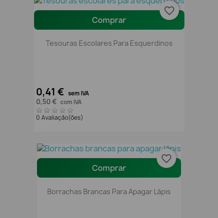
favorite_border
Comprar
Tesouras Escolares Para Esquerdinos
0,41 €
sem IVA
0,50 €
com IVA
0 Avaliação(ões)
favorite_border
Comprar
Borrachas Brancas Para Apagar Lápis