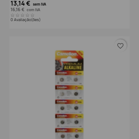
13,14 €
sem IVA
16,16 €
com IVA
0 Avaliação(ões)
favorite_border