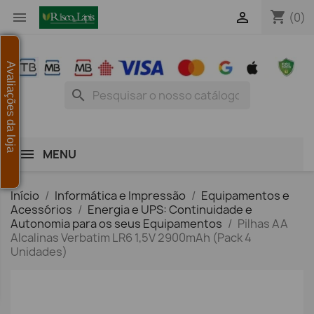
shopping_cart


(0)
Avaliações da loja
search
MENU
Início
Informática e Impressão
Equipamentos e
Acessórios
Energia e UPS: Continuidade e
Autonomia para os seus Equipamentos
Pilhas AA
Alcalinas Verbatim LR6 1,5V 2900mAh (Pack 4
Unidades)