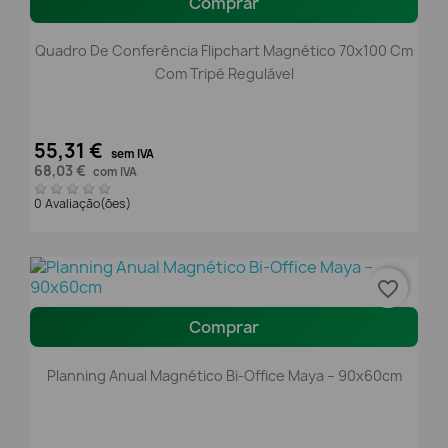
Comprar
Quadro De Conferência Flipchart Magnético 70x100 Cm
Com Tripé Regulável
55,31 €
sem IVA
68,03 €
com IVA
0 Avaliação(ões)
favorite_border
Comprar
Planning Anual Magnético Bi-Office Maya – 90x60cm