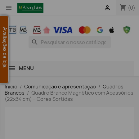
shopping_cart


(0)
Avaliações da loja
search
MENU
Início
Comunicação e apresentação
Quadros
Brancos
Quadro Branco Magnético com Acessórios
(22x34 cm) – Cores Sortidas