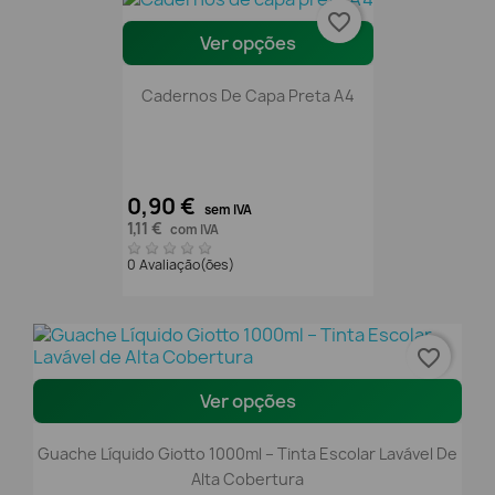
favorite_border
Ver opções
Cadernos De Capa Preta A4
0,90 €
sem IVA
1,11 €
com IVA
0 Avaliação(ões)
favorite_border
Ver opções
Guache Líquido Giotto 1000ml – Tinta Escolar Lavável De
Alta Cobertura