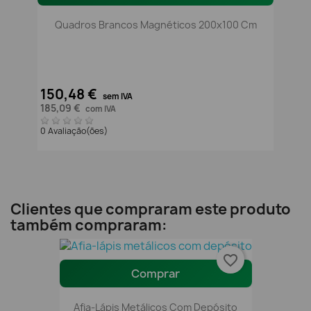
Quadros Brancos Magnéticos 200x100 Cm
150,48 €
sem IVA
185,09 €
com IVA
0 Avaliação(ões)
Clientes que compraram este produto
também compraram:
favorite_border
Comprar
Afia-Lápis Metálicos Com Depósito