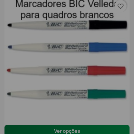
favorite_border
Ver opções