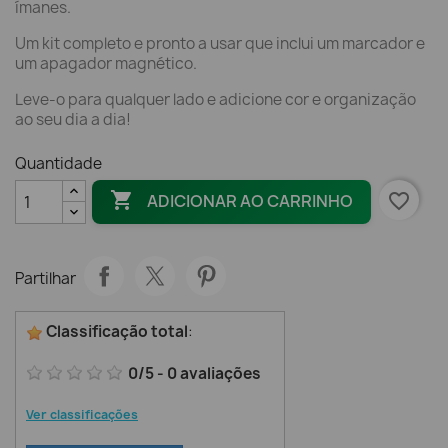
ímanes.
Um kit completo e pronto a usar que inclui um marcador e
um apagador magnético.
Leve-o para qualquer lado e adicione cor e organização
ao seu dia a dia!
Quantidade

favorite_border
ADICIONAR AO CARRINHO
Partilhar
Classificação total
:
0
/
5
-
0
avaliações
Ver classificações