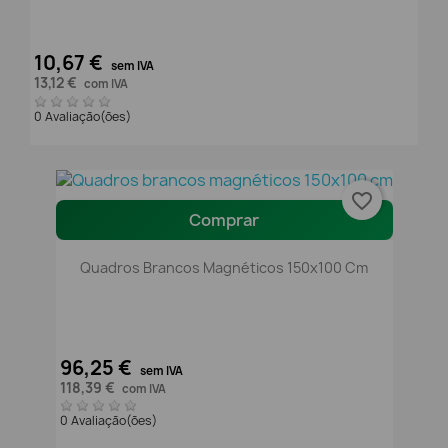
10,67 €
sem IVA
13,12 €
com IVA
0 Avaliação(ões)
favorite_border
Comprar
Quadros Brancos Magnéticos 150x100 Cm
96,25 €
sem IVA
118,39 €
com IVA
0 Avaliação(ões)