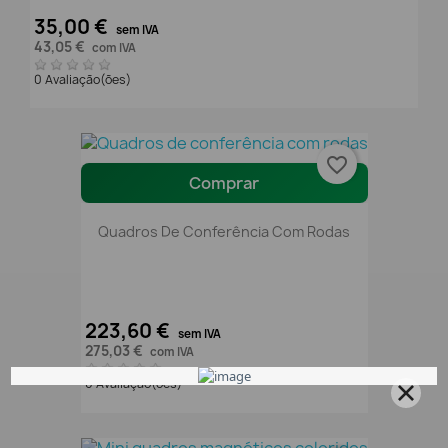
35,00 €
sem IVA
43,05 €
com IVA
0 Avaliação(ões)
favorite_border
Comprar
Quadros De Conferência Com Rodas
223,60 €
sem IVA
275,03 €
com IVA
0 Avaliação(ões)