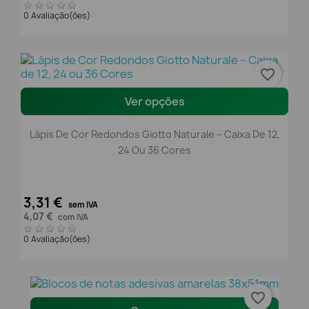
0 Avaliação(ões)
favorite_border
Ver opções
Lápis De Cor Redondos Giotto Naturale – Caixa De 12,
24 Ou 36 Cores
3,31 €
sem IVA
4,07 €
com IVA
0 Avaliação(ões)
favorite_border