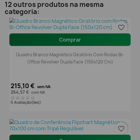
12 outros produtos na mesma
categoria:
favorite_border
Comprar
Quadro Branco Magnético Giratório Com Rodas Bi-
Office Revolver Dupla Face (150x120 Cm)
215,10 €
sem IVA
264,57 €
com IVA
0 Avaliação(ões)
favorite_border