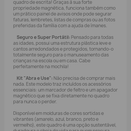
quadro de escrita! Graças à sua forte
propriedade magnética, funciona também como
um prático painel de avisos onde pode segurar
faturas, lembretes, listas de compras ou as fotos
preferidas da família com a ajuda de ímanes.
Seguro e Super Portátil:
Pensado para todas
as idades, possui uma estrutura plástica leve e
cantos arredondados e protegidos, tornando-o
totalmente seguro para o manuseamento das
crianças na escola ou em casa. Cabe
perfeitamente na mochila!
Kit "Abra e Use":
Não precisa de comprar mais
nada. Este modelo traz incluídos os acessórios
essenciais: um marcador de feltro e um apagador
magnético que se fixa diretamente no quadro
para nunca o perder.
Disponível em molduras de cores sortidas e
vibrantes (amarelo, azul, branco, preto e
vermelho), este quadro é uma opção sustentável,
duradoura e cheia de vida para quem procura