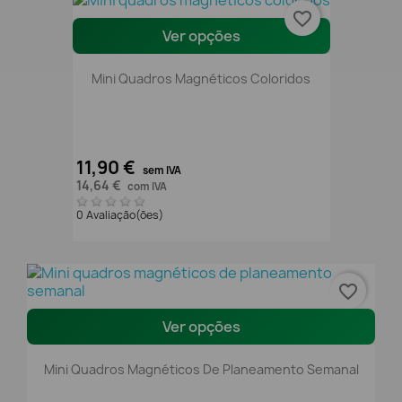
favorite_border
Ver opções
Mini Quadros Magnéticos Coloridos
11,90 €
sem IVA
14,64 €
com IVA
0 Avaliação(ões)
favorite_border
Ver opções
Mini Quadros Magnéticos De Planeamento Semanal