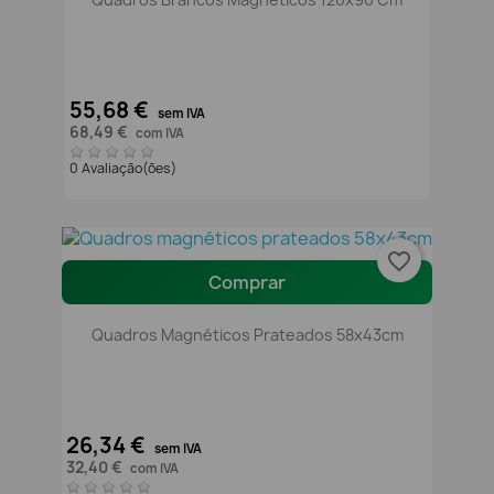
55,68 €
sem IVA
68,49 €
com IVA
0 Avaliação(ões)
favorite_border
Comprar
Quadros Magnéticos Prateados 58x43cm
26,34 €
sem IVA
32,40 €
com IVA