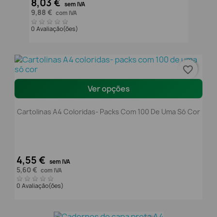
8,03 €
sem IVA
9,88 €
com IVA
0 Avaliação(ões)
favorite_border
Ver opções
Cartolinas A4 Coloridas- Packs Com 100 De Uma Só Cor
4,55 €
sem IVA
5,60 €
com IVA
0 Avaliação(ões)