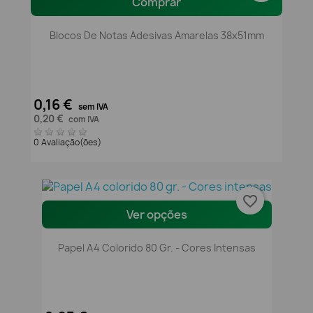
Comprar
Blocos De Notas Adesivas Amarelas 38x51mm
0,16 €
sem IVA
0,20 €
com IVA
0 Avaliação(ões)
favorite_border
Ver opções
Papel A4 Colorido 80 Gr. - Cores Intensas