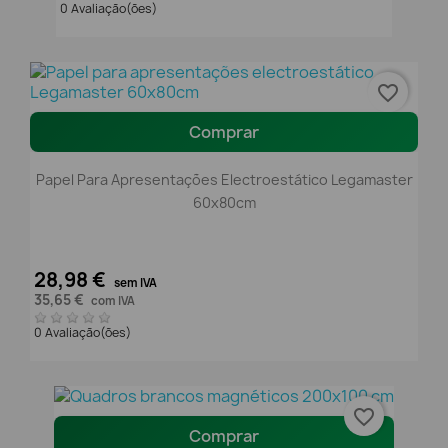
0 Avaliação(ões)
favorite_border
Comprar
Papel Para Apresentações Electroestático Legamaster
60x80cm
28,98 €
sem IVA
35,65 €
com IVA
0 Avaliação(ões)
favorite_border
Comprar