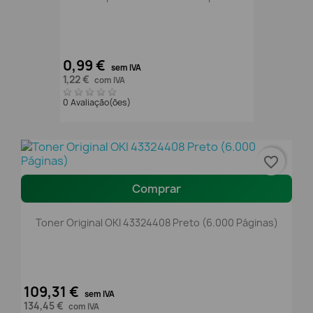
0,99 €
sem IVA
1,22 €
com IVA
0 Avaliação(ões)
favorite_border
Comprar
Toner Original OKI 43324408 Preto (6.000 Páginas)
109,31 €
sem IVA
134,45 €
com IVA