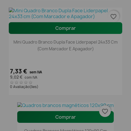
favorite_border
Comprar
Mini Quadro Branco Dupla Face Liderpapel 24x33 Cm
(Com Marcador E Apagador)
7,33 €
sem IVA
9,02 €
com IVA
0 Avaliação(ões)
favorite_border
Comprar
Quadros Brancos Magnéticos 120x90 Cm