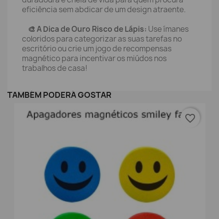
eficiência sem abdicar de um design atraente.
🎨 A Dica de Ouro Risco de Lápis:
Use ímanes
coloridos para categorizar as suas tarefas no
escritório ou crie um jogo de recompensas
magnético para incentivar os miúdos nos
trabalhos de casa!
TAMBÉM PODERÁ GOSTAR
favorite_border