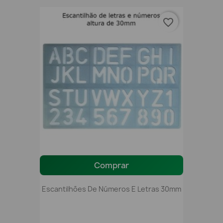
favorite_border
Comprar
Escantilhões De Números E Letras 30mm