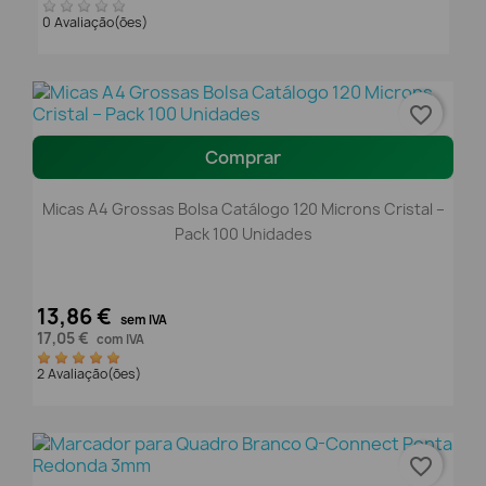
0 Avaliação(ões)
favorite_border
Comprar
Micas A4 Grossas Bolsa Catálogo 120 Microns Cristal –
Pack 100 Unidades
13,86 €
sem IVA
17,05 €
com IVA
2 Avaliação(ões)
favorite_border