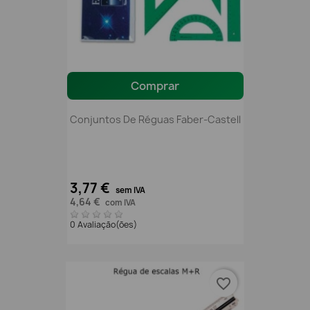
Comprar
Conjuntos De Réguas Faber-Castell
3,77 €
sem IVA
4,64 €
com IVA
0 Avaliação(ões)
favorite_border