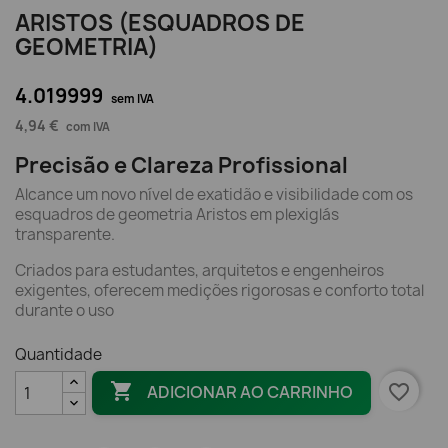
ARISTOS (ESQUADROS DE
GEOMETRIA)
4.019999
sem IVA
4,94 €
com IVA
Precisão e Clareza Profissional
Alcance um novo nível de exatidão e visibilidade com os
esquadros de geometria Aristos em plexiglás
transparente.
Criados para estudantes, arquitetos e engenheiros
exigentes, oferecem medições rigorosas e conforto total
durante o uso
Quantidade

favorite_border
ADICIONAR AO CARRINHO