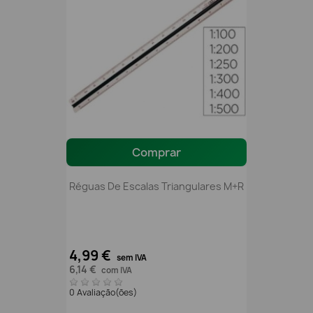
Comprar
Réguas De Escalas Triangulares M+R
4,99 €
sem IVA
6,14 €
com IVA
0 Avaliação(ões)