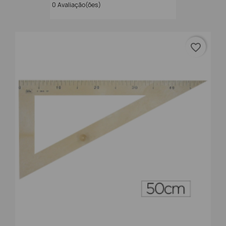
0 Avaliação(ões)
favorite_border