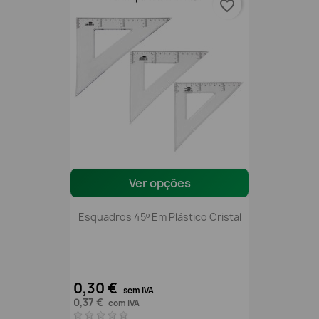
favorite_border
Ver opções
Esquadros 45º Em Plástico Cristal
0,30 €
sem IVA
0,37 €
com IVA