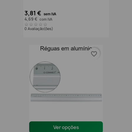
3,81 €
sem IVA
4,69 €
com IVA
0 Avaliação(ões)
favorite_border
Ver opções