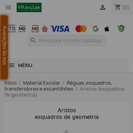
shopping_cart


(0)
Avaliações da loja
search
MENU
Início
Material Escolar
Réguas, esquadros,
transferidores e escantilhões
Aristos (esquadros
de geometria)