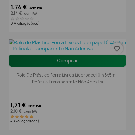
1,74 €
sem IVA
2,14 €
com IVA
0 Avaliação(ões)
favorite_border
Comprar
Rolo De Plástico Forra Livros Liderpapel 0.45x5m –
Película Transparente Não Adesiva
1,71 €
sem IVA
2,10 €
com IVA
4 Avaliação(ões)