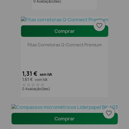
0 Avaliação(ões)
favorite_border
Comprar
Fitas Corretoras Q-Connect Premium
1,31 €
sem IVA
1,61 €
com IVA
0 Avaliação(ões)
favorite_border
Comprar