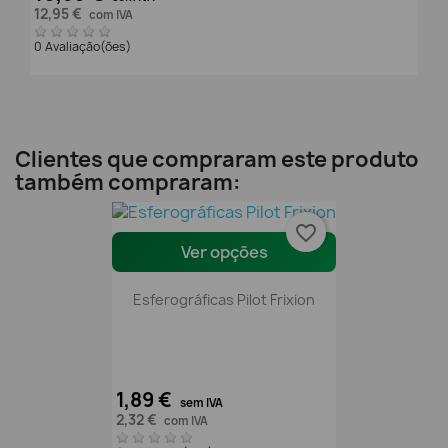
12,95 €
com IVA
0 Avaliação(ões)
Clientes que compraram este produto
também compraram:
favorite_border
Ver opções
Esferográficas Pilot Frixion
1,89 €
sem IVA
2,32 €
com IVA