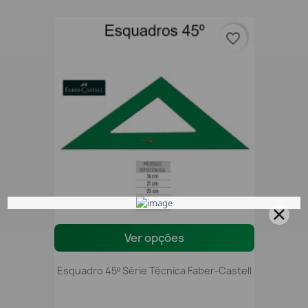
favorite_border
Ver opções
Esquadro 45º Série Técnica Faber-Castell