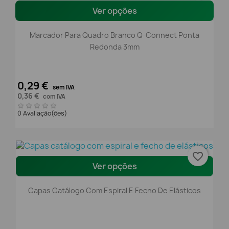
Ver opções
Marcador Para Quadro Branco Q-Connect Ponta
Redonda 3mm
0,29 €
sem IVA
0,36 €
com IVA
0 Avaliação(ões)
favorite_border
Ver opções
Capas Catálogo Com Espiral E Fecho De Elásticos