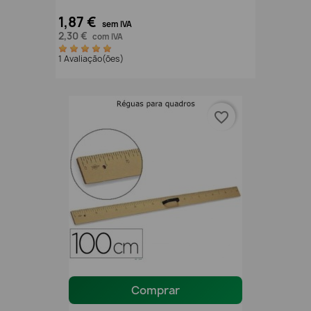
1,87 €
sem IVA
2,30 €
com IVA
1 Avaliação(ões)
favorite_border
Comprar