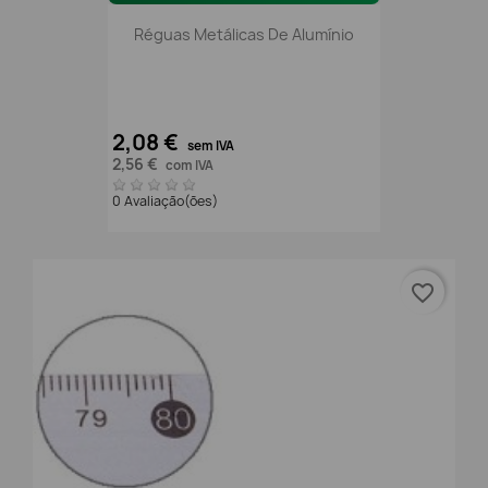
Réguas Metálicas De Alumínio
2,08 €
sem IVA
2,56 €
com IVA
0 Avaliação(ões)
favorite_border