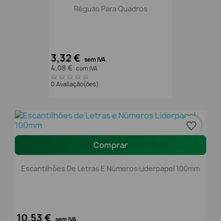
Réguas Para Quadros
3,32 €
sem IVA
4,08 €
com IVA
0 Avaliação(ões)
favorite_border
Comprar
Escantilhões De Letras E Números Liderpapel 100mm
10,53 €
sem IVA