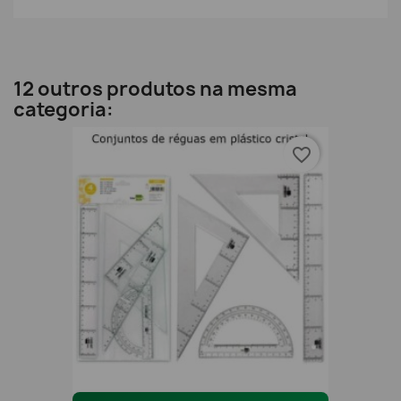
12 outros produtos na mesma
categoria:
favorite_border