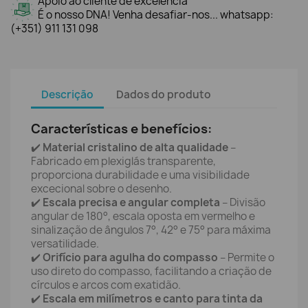
Apoio ao cliente de excelência
É o nosso DNA! Venha desafiar-nos... whatsapp:
(+351) 911 131 098
Descrição
Dados do produto
Características e benefícios:
✔️
Material cristalino de alta qualidade
–
Fabricado em plexiglás transparente,
proporciona durabilidade e uma visibilidade
excecional sobre o desenho.
✔️
Escala precisa e angular completa
– Divisão
angular de 180°, escala oposta em vermelho e
sinalização de ângulos 7°, 42° e 75° para máxima
versatilidade.
✔️
Orifício para agulha do compasso
– Permite o
uso direto do compasso, facilitando a criação de
círculos e arcos com exatidão.
✔️
Escala em milímetros e canto para tinta da