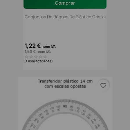
Comprar
Conjuntos De Réguas De Plástico Cristal
1,22 €
sem IVA
1,50 €
com IVA
0 Avaliação(ões)
favorite_border