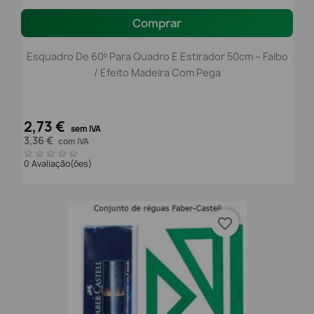
Comprar
Esquadro De 60º Para Quadro E Estirador 50cm – Faibo
/ Efeito Madeira Com Pega
2,73 €
sem IVA
3,36 €
com IVA
0 Avaliação(ões)
favorite_border