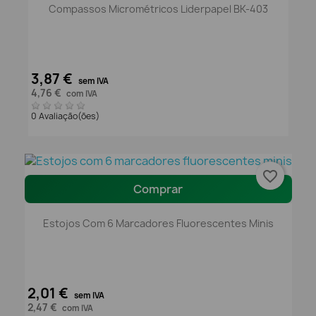
Compassos Micrométricos Liderpapel BK-403
3,87 €
sem IVA
4,76 €
com IVA
0 Avaliação(ões)
favorite_border
Comprar
Estojos Com 6 Marcadores Fluorescentes Minis
2,01 €
sem IVA
2,47 €
com IVA