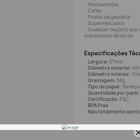
Restaurantes
Cafés
Postos de gasolina
Supermercados
Qualquer negócio que ut
impressoras térmicas
Especificações Téc
Largura:
57mm
Diâmetro exterior:
45
Diâmetro interior:
11
Gramagem:
58g
Tipo de papel:
Térmico
Quantidade por pack:
Certificação:
FSC
BPA Free
Não totalmente isento