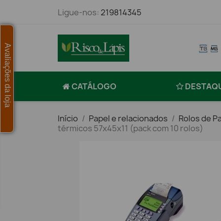
Ligue-nos:
219814345
Avaliações da loja
CATÁLOGO
DESTAQ
Início
Papel e relacionados
Rolos de Pa
térmicos 57x45x11 (pack com 10 rolos)