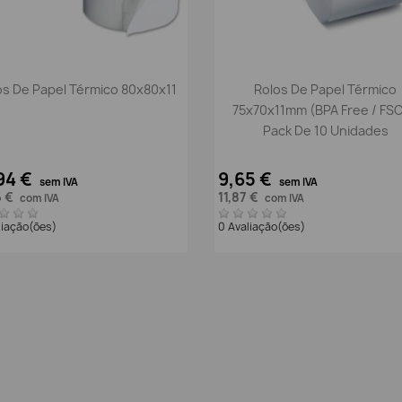
Vista rápida
Vista rápida


os De Papel Térmico 80x80x11
Rolos De Papel Térmico
75x70x11mm (BPA Free / FSC
Pack De 10 Unidades
94 €
9,65 €
sem IVA
sem IVA
6 €
11,87 €
com IVA
com IVA
liação(ões)
0 Avaliação(ões)