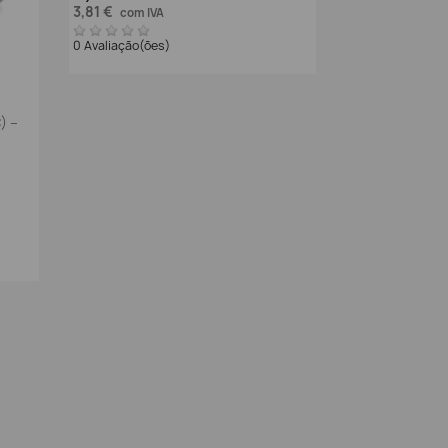
3,81 €
com IVA
0 Avaliação(ões)
) –