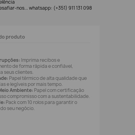
elência
safiar-nos... whatsapp: (+351) 911 131 098
do produto
rrupções:
Imprima recibos e
nto de forma rápida e confiável,
a seus clientes.
ade:
Papel térmico de alta qualidade que
as e legíveis por mais tempo.
eio Ambiente:
Papel com certificação
sso compromisso com a sustentabilidade.
de:
Pack com 10 rolos para garantir o
do seu negócio.