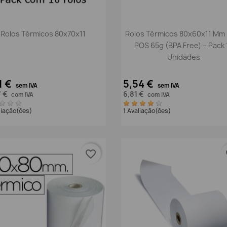
Vista rápida
Vista rápida


Rolos Térmicos 80x70x11
Rolos Térmicos 80x60x11 Mm
POS 65g (BPA Free) – Pack 
Unidades
1 €
5,54 €
sem IVA
sem IVA
7 €
6,81 €
com IVA
com IVA
liação(ões)
1 Avaliação(ões)
favorite_border
fa