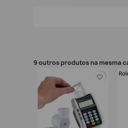
9 outros produtos na mesma c
favorite_border