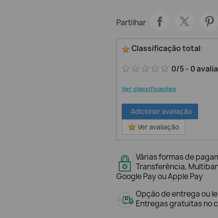
Partilhar
Classificação total
:
0
/
5
-
0
avali
Ver classificações
Adicionar avaliação
Ver avaliação
Várias formas de paga
Transferência, Multiba
Google Pay ou Apple Pay
Opção de entrega ou l
Entregas gratuitas no c