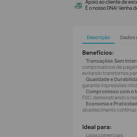
Apoio ao cliente de exc
É o nosso DNA! Venha de
Descrição
Dados 
Benefícios:
Transações Sem Inte
comprovativos de pagame
evitando transtornos par
Qualidade e Durabilid
garante impressões nítid
Compromisso com o M
FSC, demonstrando o no
Economia e Praticida
abastecimento contínuo 
Ideal para:
Lojas comerciais