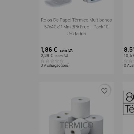
Vista rápida

Rolos De Papel Térmico Multibanco
57x40x11 Mm BPA Free – Pack 10
Unidades
1,86 €
8,5
sem IVA
2,29 €
10,4
com IVA
0 Avaliação(ões)
0 Ava
favorite_border