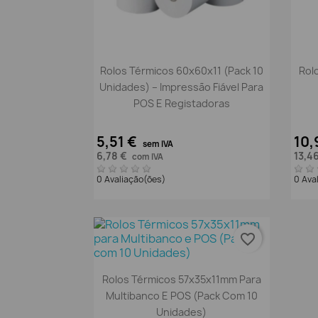
Vista rápida

Rolos Térmicos 60x60x11 (Pack 10
Rol
Unidades) – Impressão Fiável Para
POS E Registadoras
5,51 €
10,
sem IVA
6,78 €
13,4
com IVA
0 Avaliação(ões)
0 Ava
favorite_border
Vista rápida

Rolos Térmicos 57x35x11mm Para
Multibanco E POS (Pack Com 10
Unidades)