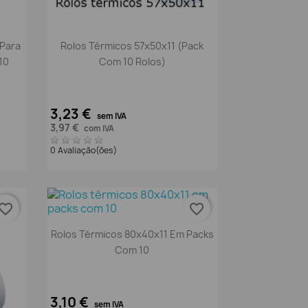
Vista rápida

 Para
Rolos Térmicos 57x50x11 (pack
10
Com 10 Rolos)
3,23 €
sem IVA
3,97 €
com IVA
0 Avaliação(ões)
vorite_border
favorite_border
Vista rápida

Rolos Térmicos 80x40x11 Em Packs
Com 10
3,10 €
sem IVA