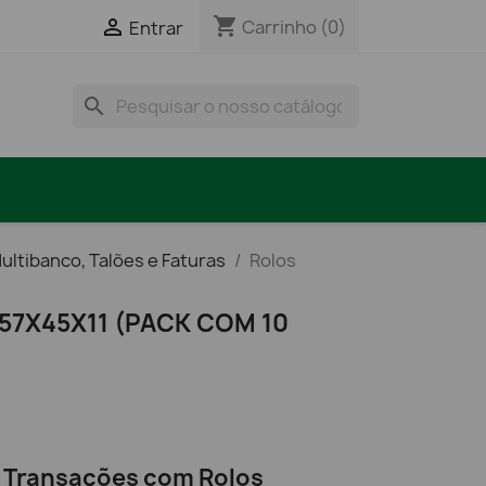
shopping_cart

Carrinho
(0)
Entrar
search
ultibanco, Talões e Faturas
Rolos
57X45X11 (PACK COM 10
s Transações com Rolos