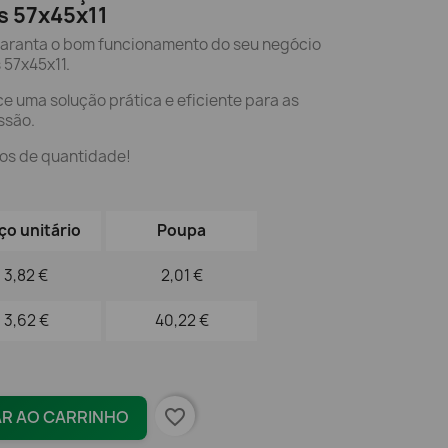
s 57x45x11
 garanta o bom funcionamento do seu negócio
 57x45x11.
ce uma solução prática e eficiente para as
ssão.
os de quantidade!
ço unitário
Poupa
3,82 €
2,01 €
3,62 €
40,22 €
favorite_border
AR AO CARRINHO