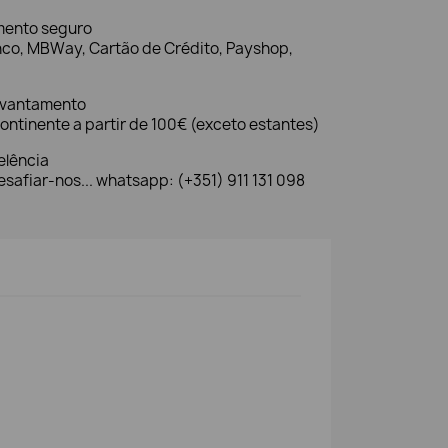
mento seguro
nco, MBWay, Cartão de Crédito, Payshop,
evantamento
ontinente a partir de 100€ (exceto estantes)
elência
safiar-nos... whatsapp: (+351) 911 131 098