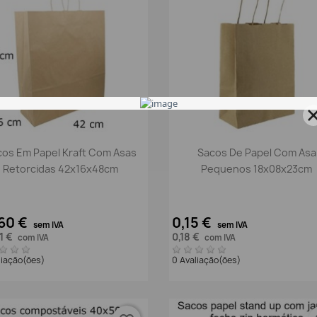
Vista rápida
Vista rápida


os Em Papel Kraft Com Asas
Sacos De Papel Com Asa
Retorcidas 42x16x48cm
Pequenos 18x08x23cm
60 €
0,15 €
sem IVA
sem IVA
1 €
0,18 €
com IVA
com IVA
liação(ões)
0 Avaliação(ões)