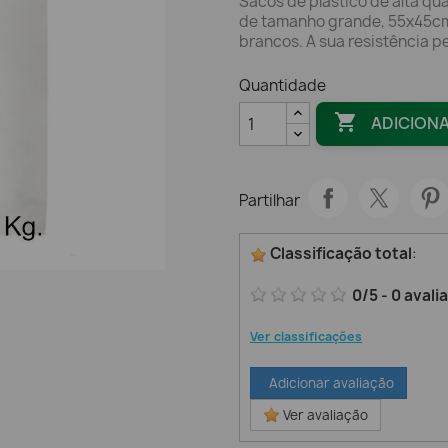
Sacos de plástico de alta qu
de tamanho grande, 55x45cm
brancos. A sua resistência pe
Quantidade

ADICION
Partilhar
Classificação total
:
0
/
5
-
0
avali
Ver classificações
Adicionar avaliação
Ver avaliação