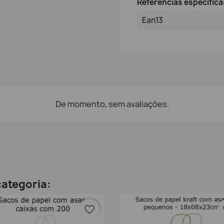
Referências específica
Ean13
De momento, sem avaliações.
ategoria:
favorite_border
fa