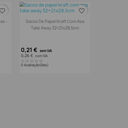
vorite_border
favorite_border
Vista rápida

as -
Sacos De Papel Kraft Com Asa
Take Away 32+21x28,5cm
0,21 €
sem IVA
0,26 €
com IVA
0 Avaliação(ões)