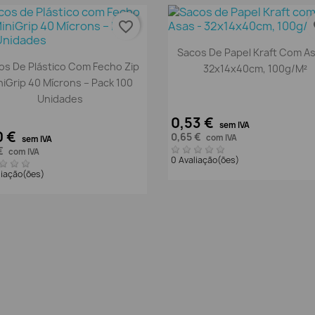
favorite_border
fa
Vista rápida

Sacos De Papel Kraft Com As
Vista rápida

os De Plástico Com Fecho Zip
32x14x40cm, 100g/m²
niGrip 40 Mícrons – Pack 100
Unidades
0,53 €
sem IVA
0 €
0,65 €
com IVA
sem IVA
 €
com IVA
0 Avaliação(ões)
liação(ões)