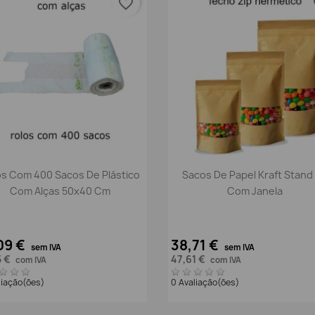
favorite_border
fa
Vista rápida
Vista rápida


os Com 400 Sacos De Plástico
Sacos De Papel Kraft Stand
Com Alças 50x40 Cm
Com Janela
09 €
38,71 €
sem IVA
sem IVA
5 €
47,61 €
com IVA
com IVA
liação(ões)
0 Avaliação(ões)