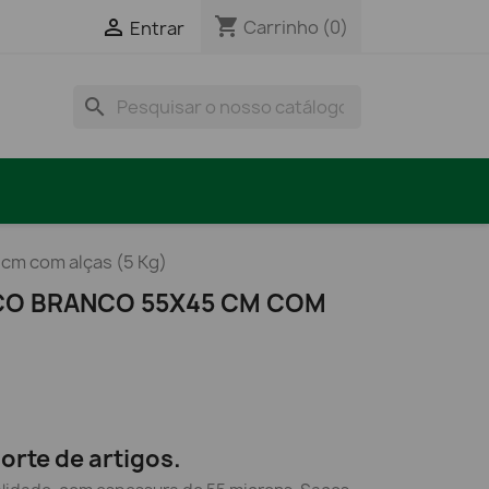
shopping_cart

Carrinho
(0)
Entrar
search
 cm com alças (5 Kg)
CO BRANCO 55X45 CM COM
orte de artigos.