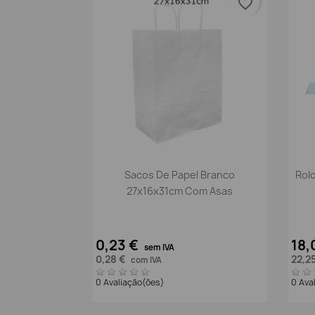
favorite_border
Vista rápida

Sacos De Papel Branco
Rol
27x16x31cm Com Asas
0,23 €
18,
sem IVA
0,28 €
22,2
com IVA
0 Avaliação(ões)
0 Ava