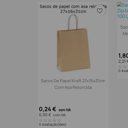
favorite_border
Sac
Mi
1,8
2,21
0 Ava
Vista rápida

Sacos De Papel Kraft 27x16x31cm
Com Asa Retorcida
0,24 €
sem IVA
0,30 €
com IVA
0 Avaliação(ões)