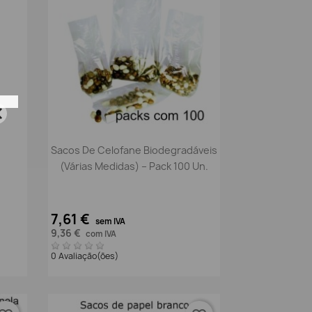
Vista rápida

Sacos De Celofane Biodegradáveis
(Várias Medidas) – Pack 100 Un.
7,61 €
sem IVA
9,36 €
com IVA
0 Avaliação(ões)