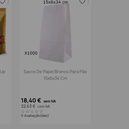
vorite_border
favorite_border
Vista rápida

 Up
Sacos De Papel Branco Para Pão
15x6x34 Cm
18,40 €
sem IVA
22,63 €
com IVA
0 Avaliação(ões)