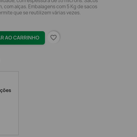
alidade, com espessura de 55 microns. Sacos
, com alças. Embalagens com 5 Kg de sacos
rmite que se reutilizem várias vezes.
favorite_border
AR AO CARRINHO
ações