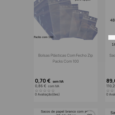
Vista rápida

Bolsas Plásticas Com Fecho Zip
Sac
Packs Com 100
0,70 €
89,
sem IVA
0,86 €
110,2
com IVA
0 Avaliação(ões)
0 Ava