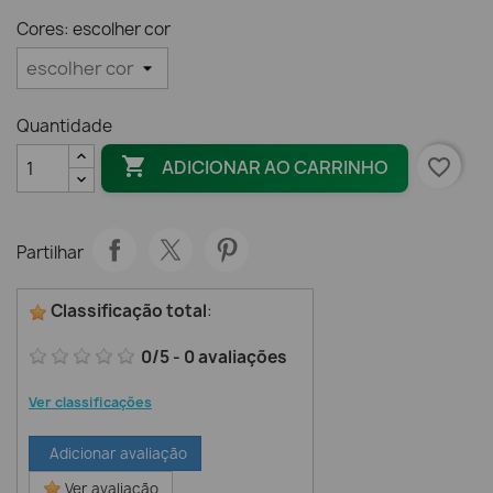
Cores: escolher cor
Quantidade

favorite_border
ADICIONAR AO CARRINHO
Partilhar
Classificação total
:
0
/
5
-
0
avaliações
Ver classificações
Adicionar avaliação
Ver avaliação