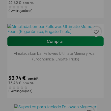
24,42 €
com IVA
0 Avaliação(ões)
favorite_border
Comprar
Almofada Lombar Fellowes Ultimate Memory Foam
(Ergonómica, Engate Triplo)
59,74 €
sem IVA
73,48 €
com IVA
0 Avaliação(ões)