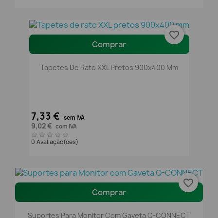
favorite_border
Comprar
Tapetes De Rato XXL Pretos 900x400 Mm
7,33 €
sem IVA
9,02 €
com IVA
0 Avaliação(ões)
favorite_border
Comprar
Suportes Para Monitor Com Gaveta Q-CONNECT