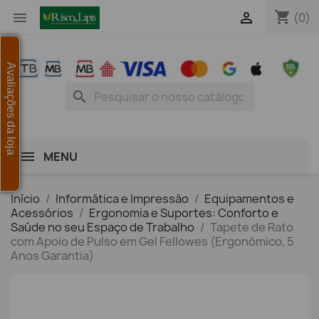
shopping_cart


(0)
Avaliações da loja
search
MENU
Início
Informática e Impressão
Equipamentos e
Acessórios
Ergonomia e Suportes: Conforto e
Saúde no seu Espaço de Trabalho
Tapete de Rato
com Apoio de Pulso em Gel Fellowes (Ergonómico, 5
Anos Garantia)