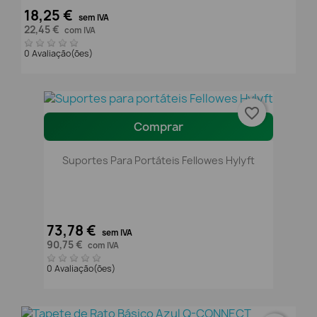
18,25 €
sem IVA
22,45 €
com IVA
0 Avaliação(ões)
favorite_border
Comprar
Suportes Para Portáteis Fellowes Hylyft
73,78 €
sem IVA
90,75 €
com IVA
0 Avaliação(ões)