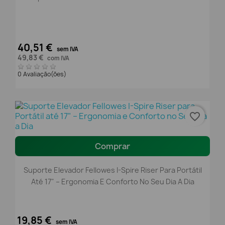
40,51 €
sem IVA
49,83 €
com IVA
0 Avaliação(ões)
favorite_border
Comprar
Suporte Elevador Fellowes I-Spire Riser Para Portátil
Até 17" – Ergonomia E Conforto No Seu Dia A Dia
19,85 €
sem IVA