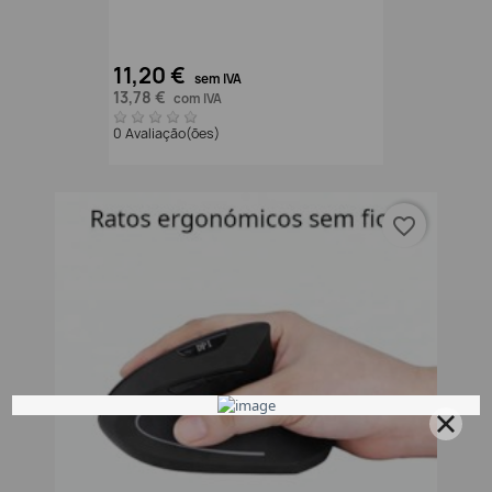
11,20 €
sem IVA
13,78 €
com IVA
0 Avaliação(ões)
favorite_border