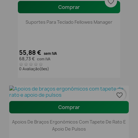
favorite_border
Comprar
Suportes Para Teclado Fellowes Manager
55,88 €
sem IVA
68,73 €
com IVA
0 Avaliação(ões)
favorite_border
Comprar
Apoios De Braços Ergonómicos Com Tapete De Rato E
Apoio De Pulsos