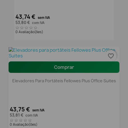
43,74 €
sem IVA
53,80 €
com IVA
0 Avaliação(ões)
favorite_border
Comprar
Elevadores Para Portáteis Fellowes Plus Office Suites
43,75 €
sem IVA
53,81 €
com IVA
0 Avaliação(ões)