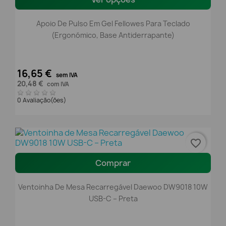
Apoio De Pulso Em Gel Fellowes Para Teclado
(Ergonómico, Base Antiderrapante)
16,65 €
sem IVA
20,48 €
com IVA
0 Avaliação(ões)
favorite_border
Comprar
Ventoinha De Mesa Recarregável Daewoo DW9018 10W
USB-C – Preta