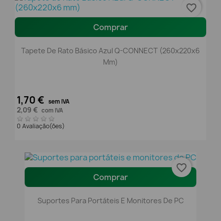
favorite_border
Comprar
Tapete De Rato Básico Azul Q-CONNECT (260x220x6
Mm)
1,70 €
sem IVA
2,09 €
com IVA
0 Avaliação(ões)
favorite_border
Comprar
Suportes Para Portáteis E Monitores De PC