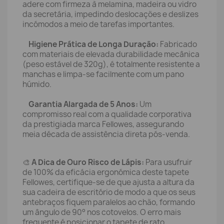
adere com firmeza à melamina, madeira ou vidro
da secretária, impedindo deslocações e deslizes
incómodos a meio de tarefas importantes.
Higiene Prática de Longa Duração:
Fabricado
com materiais de elevada durabilidade mecânica
(peso estável de 320g), é totalmente resistente a
manchas e limpa-se facilmente com um pano
húmido.
Garantia Alargada de 5 Anos:
Um
compromisso real com a qualidade corporativa
da prestigiada marca Fellowes, assegurando
meia década de assistência direta pós-venda.
🎨
A Dica de Ouro Risco de Lápis:
Para usufruir
de 100% da eficácia ergonómica deste tapete
Fellowes, certifique-se de que ajusta a altura da
sua cadeira de escritório de modo a que os seus
antebraços fiquem paralelos ao chão, formando
um ângulo de 90° nos cotovelos. O erro mais
frequente é posicionar o tapete de rato