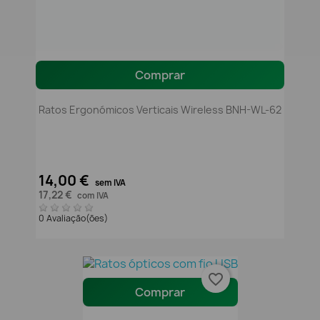
Comprar
Ratos Ergonómicos Verticais Wireless BNH-WL-62
14,00 €
sem IVA
17,22 €
com IVA
0 Avaliação(ões)
favorite_border
Comprar