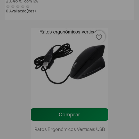
20,48 €
com IVA
0 Avaliação(ões)
favorite_border
Comprar
Ratos Ergonómicos Verticais USB