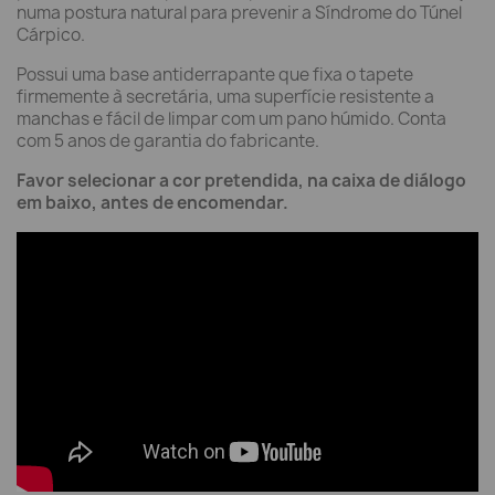
numa postura natural para prevenir a Síndrome do Túnel
Cárpico.
Possui uma base antiderrapante que fixa o tapete
firmemente à secretária, uma superfície resistente a
manchas e fácil de limpar com um pano húmido. Conta
com 5 anos de garantia do fabricante.
Favor selecionar a cor pretendida, na caixa de diálogo
em baixo, antes de encomendar.