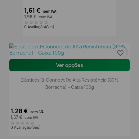
1,61 €
sem IVA
1,98 €
com IVA
0 Avaliação(ões)
favorite_border
Ver opções
Elásticos Q-Connect De Alta Resistência (80%
Borracha) – Caixa 100g
1,28 €
sem IVA
1,57 €
com IVA
0 Avaliação(ões)