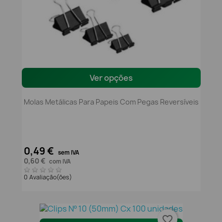
Ver opções
Molas Metálicas Para Papeis Com Pegas Reversíveis
0,49 €
sem IVA
0,60 €
com IVA
0 Avaliação(ões)
favorite_border