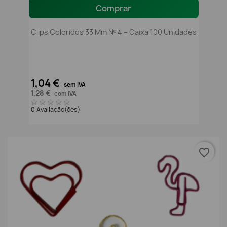
Comprar
Clips Coloridos 33 Mm Nº 4 – Caixa 100 Unidades
1,04 €
sem IVA
1,28 €
com IVA
0 Avaliação(ões)
favorite_border