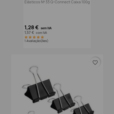
Elásticos Nº 33 Q-Connect Caixa 100g
1,28 €
sem IVA
1,57 €
com IVA
1 Avaliação(ões)
favorite_border