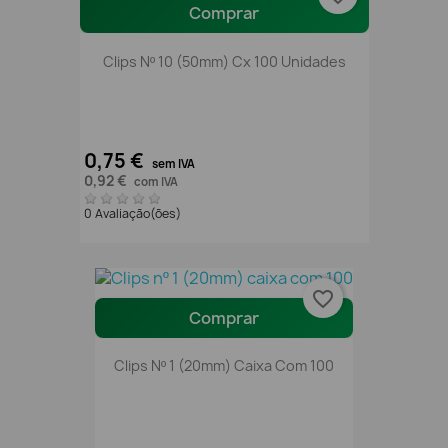
Comprar
Clips Nº 10 (50mm) Cx 100 Unidades
0,75 €
sem IVA
0,92 €
com IVA
0 Avaliação(ões)
favorite_border
Comprar
Clips Nº 1 (20mm) Caixa Com 100