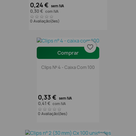
0,24 €
sem IVA
0,30 €
com IVA
0 Avaliação(ões)
favorite_border
Comprar
Clips Nº 4 - Caixa Com 100
0,33 €
sem IVA
0,41 €
com IVA
0 Avaliação(ões)