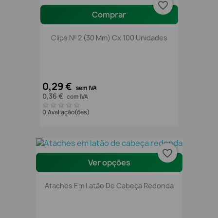
favorite_border
Comprar
Clips Nº 2 (30 Mm) Cx 100 Unidades
0,29 €
sem IVA
0,36 €
com IVA
0 Avaliação(ões)
favorite_border
Ver opções
Ataches Em Latão De Cabeça Redonda