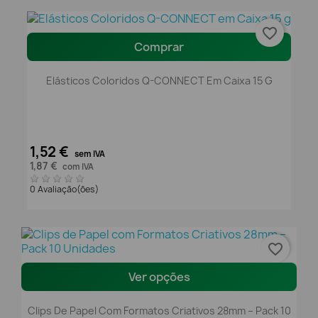
favorite_border
Comprar
Elásticos Coloridos Q-CONNECT Em Caixa 15 G
1,52 €
sem IVA
1,87 €
com IVA
0 Avaliação(ões)
favorite_border
Ver opções
Clips De Papel Com Formatos Criativos 28mm – Pack 10