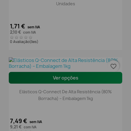
Unidades
1,71 €
sem IVA
2,10 €
com IVA
0 Avaliação(ões)
favorite_border
Ver opções
Elásticos Q-Connect De Alta Resistência (80%
Borracha) – Embalagem 1kg
7,49 €
sem IVA
9,21 €
com IVA