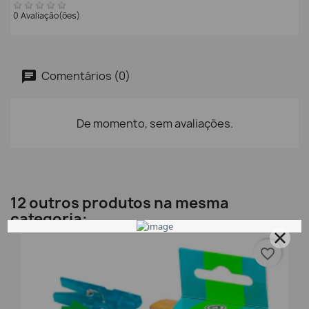
0 Avaliação(ões)
Comentários (0)
De momento, sem avaliações.
12 outros produtos na mesma
categoria:
favorite_border