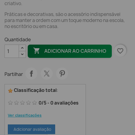
criativo.
Práticas e decorativas, são o acessório indispensável
para manter a ordem com um toque moderno na escola,
no escritório ou em casa.
Quantidade

favorite_border
ADICIONAR AO CARRINHO
Partilhar
Classificação total
:
0
/
5
-
0
avaliações
Ver classificações
Adicionar avaliação