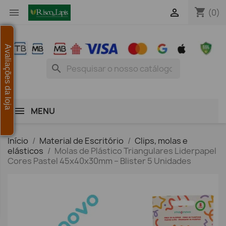
shopping_cart


(0)
Avaliações da loja
search
MENU
Início
Material de Escritório
Clips, molas e
elásticos
Molas de Plástico Triangulares Liderpapel
Cores Pastel 45x40x30mm – Blister 5 Unidades