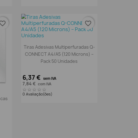
vorite_border
favorite_border
Vista rápida

Tiras Adesivas Multiperfuradas Q-
CONNECT A4/A5 (120 Microns) –
Pack 50 Unidades
6,37 €
sem IVA
7,84 €
com IVA
0 Avaliação(ões)
ncas