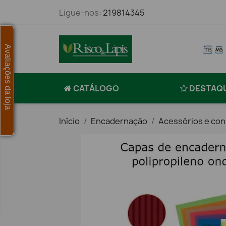
Ligue-nos:
219814345
Avaliações da loja
CATÁLOGO
DESTAQ
Início
Encadernação
Acessórios e co