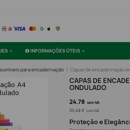
UES
INFORMAÇÕES ÚTEIS
nsumíveis para encadernação
Capas de encadernação em
CAPAS DE ENCADE
ONDULADO
24.78
sem IVA
30,48 €
com IVA
Proteção e Elegânc