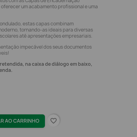
ntos com as Capas de Encadernação
 oferecer um acabamento profissional e uma
o ondulado, estas capas combinam
oderno, tornando-as ideais para diversas
escolares até apresentações empresariais.
esentação impecável dos seus documentos
eis!
pretendida, na caixa de diálogo em baixo,
enda.
favorite_border
AR AO CARRINHO