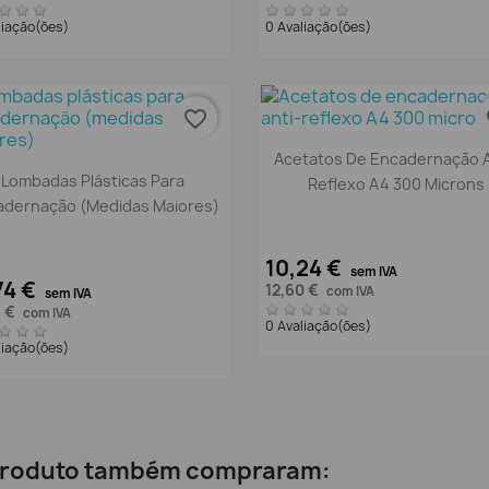
liação(ões)
0 Avaliação(ões)
favorite_border
fa
Vista rápida

Acetatos De Encadernação A
Vista rápida

Lombadas Plásticas Para
Reflexo A4 300 Microns
adernação (medidas Maiores)
10,24 €
sem IVA
74 €
12,60 €
com IVA
sem IVA
7 €
com IVA
0 Avaliação(ões)
liação(ões)
 produto também compraram: