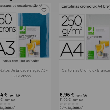
favorite_border
fa
Vista rápida
Vista rápida


tatos De Encadernação A3 -
Cartolinas Cromolux Branca
150 Microns
54 €
8,96 €
sem IVA
sem IVA
 €
11,02 €
com IVA
com IVA
liação(ões)
0 Avaliação(ões)