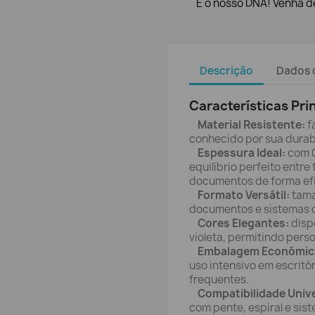
É o nosso DNA! Venha de
Descrição
Dados 
Características Pri
Material Resistente:
f
conhecido por sua durabi
Espessura Ideal:
com 0
equilíbrio perfeito entre
documentos de forma ef
Formato Versátil:
tama
documentos e sistemas 
Cores Elegantes:
dispo
violeta, permitindo perso
Embalagem Económic
uso intensivo em escritó
frequentes.
Compatibilidade Unive
com pente, espiral e sis