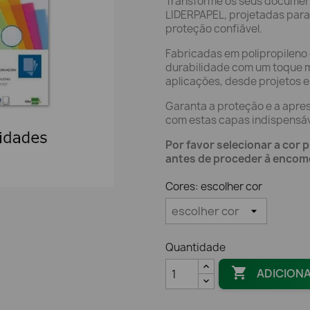
Transforme os seus docume
LIDERPAPEL, projetadas para
proteção confiável.
Fabricadas em polipropilen
durabilidade com um toque m
aplicações, desde projetos 
Garanta a proteção e a apr
com estas capas indispensáv
Por favor selecionar a cor 
antes de proceder à encom
Cores: escolher cor
Quantidade

ADICION