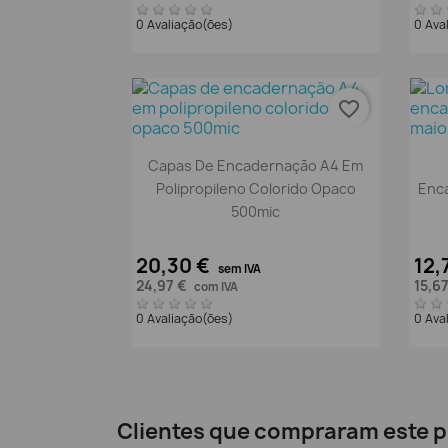
0 Avaliação(ões)
0 Ava
favorite_border
Vista rápida

Capas De Encadernação A4 Em
Polipropileno Colorido Opaco
Enc
500mic
20,30 €
12,
sem IVA
24,97 €
15,6
com IVA
0 Avaliação(ões)
0 Ava
Clientes que compraram este