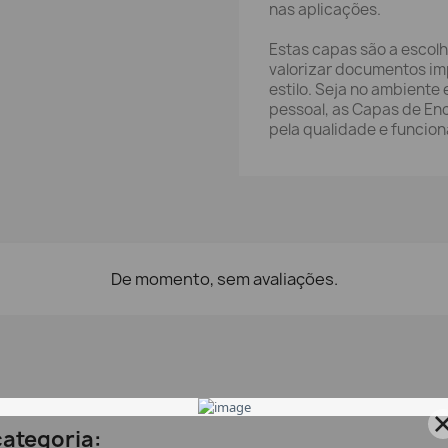
nas aplicações.
Estas capas são a escol
valorizar documentos i
estilo. Seja no ambiente
pessoal, as Capas de E
pela qualidade e funcion
De momento, sem avaliações.
ategoria: