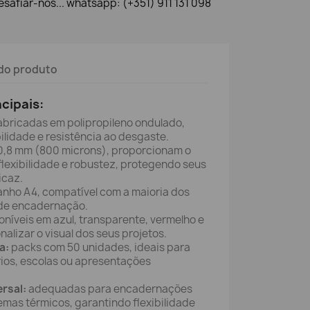
safiar-nos... whatsapp: (+351) 911 131 098
do produto
ncipais:
abricadas em polipropileno ondulado,
lidade e resistência ao desgaste.
,8 mm (800 microns), proporcionam o
 flexibilidade e robustez, protegendo seus
icaz.
nho A4, compatível com a maioria dos
de encadernação.
níveis em azul, transparente, vermelho e
nalizar o visual dos seus projetos.
a:
packs com 50 unidades, ideais para
rios, escolas ou apresentações
rsal:
adequadas para encadernações
temas térmicos, garantindo flexibilidade