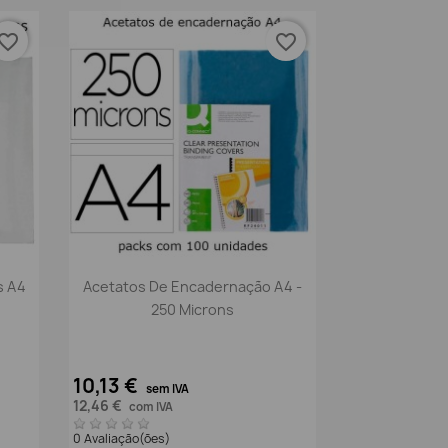
vorite_border
favorite_border
Vista rápida

s A4
Acetatos De Encadernação A4 -
250 Microns
10,13 €
sem IVA
12,46 €
com IVA
0 Avaliação(ões)