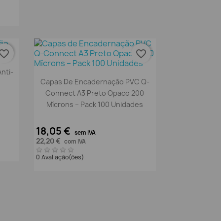
vorite_border
favorite_border
nti-
Vista rápida

Capas De Encadernação PVC Q-
Connect A3 Preto Opaco 200
Mícrons – Pack 100 Unidades
18,05 €
sem IVA
22,20 €
com IVA
0 Avaliação(ões)