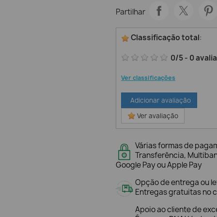
Partilhar
Classificação total
:
0
/
5
-
0
avali
Ver classificações
Adicionar avaliação
Ver avaliação
Várias formas de paga
Transferência, Multiba
Google Pay ou Apple Pay
Opção de entrega ou l
Entregas gratuitas no c
Apoio ao cliente de exc