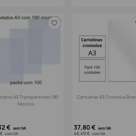
favorite_border
fa
Vista rápida
Vista rápida


tatos A3 Transparentes 180
Cartolinas A3 Cromolux Bra
Microns
32 €
37,80 €
sem IVA
sem IVA
 €
46,49 €
com IVA
com IVA