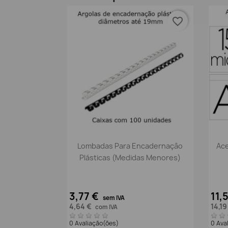
favorite_border
Vista rápida

Lombadas Para Encadernação
Ace
Plásticas (medidas Menores)
3,77 €
11,
sem IVA
4,64 €
14,19
com IVA
0 Avaliação(ões)
0 Ava