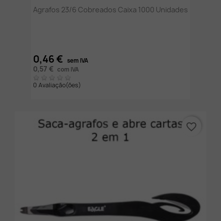
Agrafos 23/6 Cobreados Caixa 1000 Unidades
0,46 €
sem IVA
0,57 €
com IVA
0 Avaliação(ões)
favorite_border