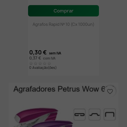
Comprar
Agrafos Rapid Nº 10 (Cx 1000un)
0,30 €
sem IVA
0,37 €
com IVA
0 Avaliação(ões)
favorite_border