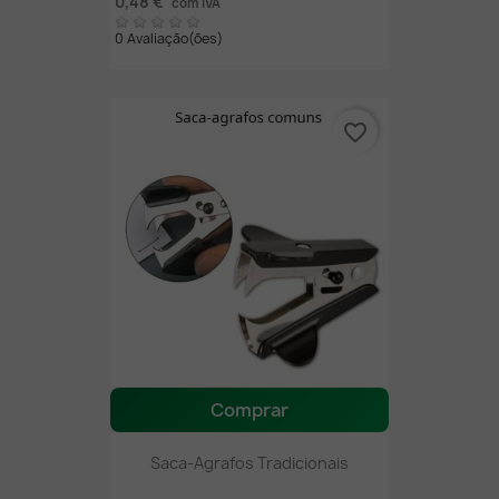
0,48 €
com IVA
0 Avaliação(ões)
favorite_border
Comprar
Saca-Agrafos Tradicionais