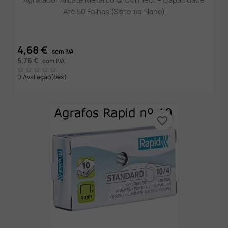
Até 50 Folhas (Sistema Plano)
4,68 €
sem IVA
5,76 €
com IVA
0 Avaliação(ões)
favorite_border