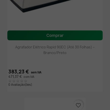
Comprar
Agrafador Elétrico Rapid 90EC (Até 30 Folhas) –
Branco/Preto
383,23 €
sem IVA
471,37 €
com IVA
0 Avaliação(ões)
favorite_border