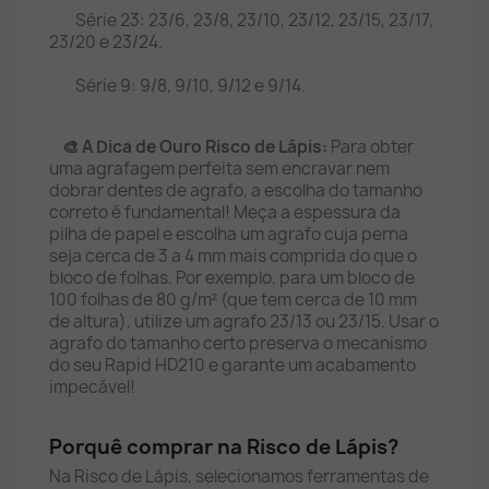
Série 23: 23/6, 23/8, 23/10, 23/12, 23/15, 23/17,
23/20 e 23/24.
Série 9: 9/8, 9/10, 9/12 e 9/14.
🎨 A Dica de Ouro Risco de Lápis:
Para obter
uma agrafagem perfeita sem encravar nem
dobrar dentes de agrafo, a escolha do tamanho
correto é fundamental! Meça a espessura da
pilha de papel e escolha um agrafo cuja perna
seja cerca de 3 a 4 mm mais comprida do que o
bloco de folhas. Por exemplo, para um bloco de
100 folhas de 80 g/m² (que tem cerca de 10 mm
de altura), utilize um agrafo 23/13 ou 23/15. Usar o
agrafo do tamanho certo preserva o mecanismo
do seu Rapid HD210 e garante um acabamento
impecável!
Porquê comprar na Risco de Lápis?
Na Risco de Lápis, selecionamos ferramentas de