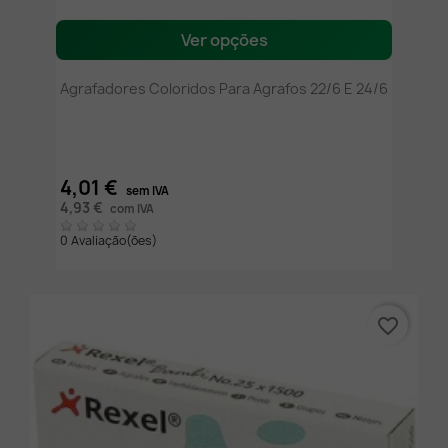
Ver opções
Agrafadores Coloridos Para Agrafos 22/6 E 24/6
4,01 €
sem IVA
4,93 €
com IVA
0 Avaliação(ões)
favorite_border