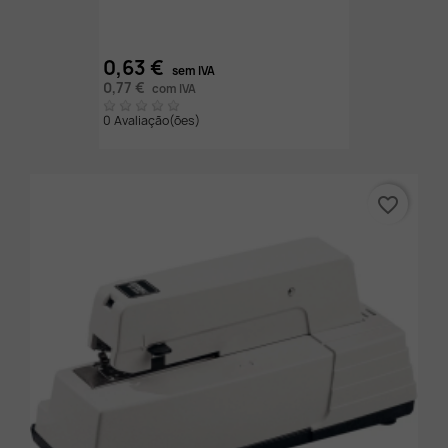
0,63 €
sem IVA
0,77 €
com IVA
0 Avaliação(ões)
favorite_border