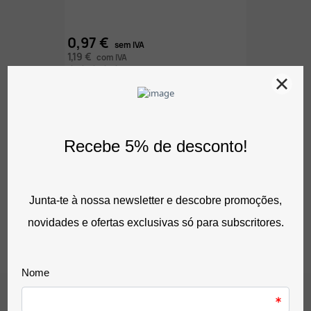
0,97 €
sem IVA
1,19 €
com IVA
0 Avaliação(ões)
Comentários (0)
De momento, sem avaliações.
12 outros produtos na mesma
categoria: