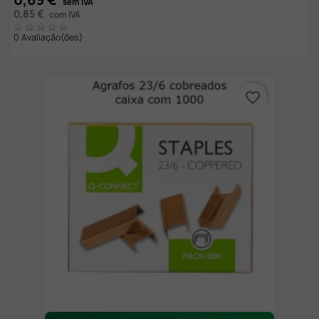
sem IVA
0,85 €
com IVA
0 Avaliação(ões)
favorite_border