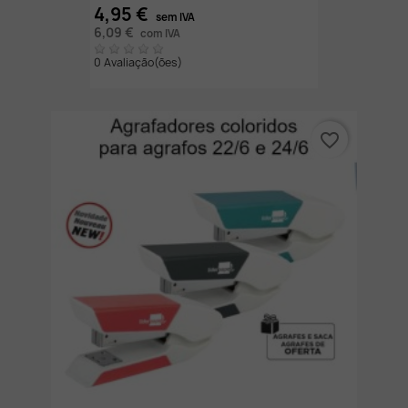
4,95 €
sem IVA
6,09 €
com IVA
0 Avaliação(ões)
favorite_border