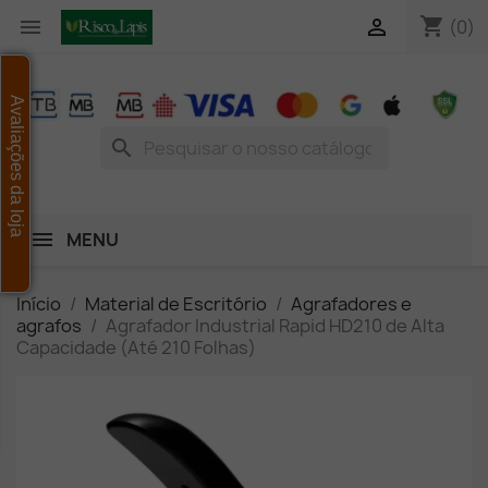
shopping_cart


(0)
Avaliações da loja
search
MENU
Início
Material de Escritório
Agrafadores e
agrafos
Agrafador Industrial Rapid HD210 de Alta
Capacidade (Até 210 Folhas)