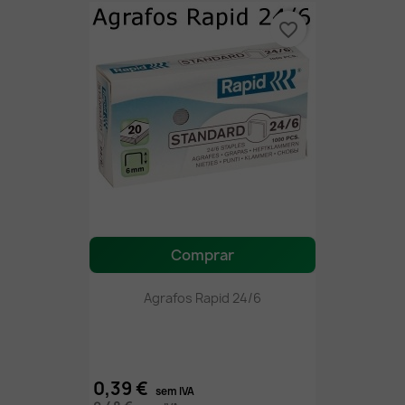
favorite_border
Comprar
Agrafos Rapid 24/6
0,39 €
sem IVA