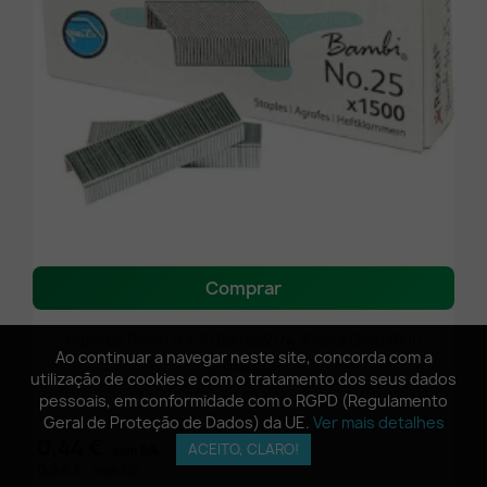
Comprar
Agrafos Rexel N.º 25 Bambi 21/4 (Caixa Com 1500
Ao continuar a navegar neste site, concorda com a
Ao continuar a navegar neste site, concorda com a
Unidades)
utilização de cookies e com o tratamento dos seus dados
utilização de cookies e com o tratamento dos seus dados
pessoais, em conformidade com o RGPD (Regulamento
pessoais, em conformidade com o RGPD (Regulamento
Geral de Proteção de Dados) da UE.
Geral de Proteção de Dados) da UE.
Ver mais detalhes
Ver mais detalhes
0,44 €
ACEITO, CLARO!
ACEITO, CLARO!
sem IVA
0,54 €
com IVA