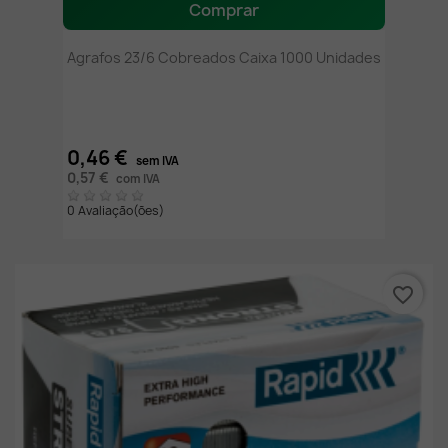
Comprar
Agrafos 23/6 Cobreados Caixa 1000 Unidades
0,46 €
sem IVA
0,57 €
com IVA
0 Avaliação(ões)
favorite_border