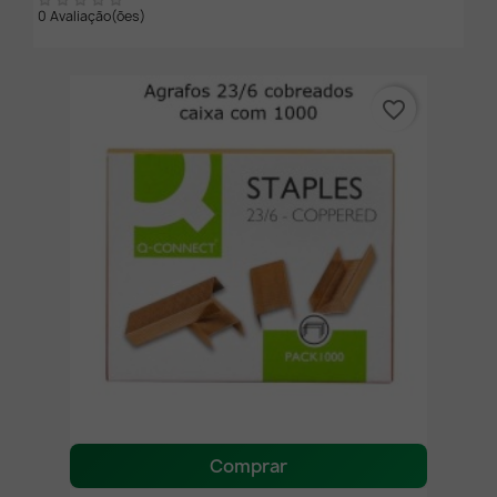
0 Avaliação(ões)
favorite_border
Comprar