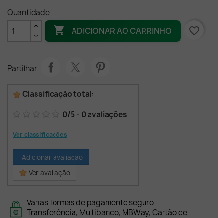
Quantidade

favorite_border
ADICIONAR AO CARRINHO
Partilhar
Classificação total
:
0
/
5
-
0
avaliações
Ver classificações
Adicionar avaliação
Ver avaliação
Várias formas de pagamento seguro
Transferência, Multibanco, MBWay, Cartão de