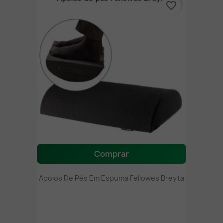
favorite_border
Comprar
Apoios De Pés Em Espuma Fellowes Breyta