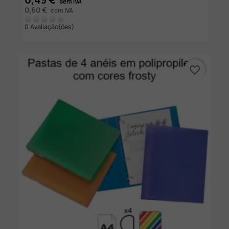
0,49 €
sem IVA
0,60 €
com IVA
0 Avaliação(ões)
favorite_border