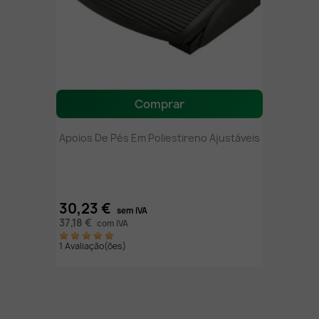
Comprar
Apoios De Pés Em Poliestireno Ajustáveis
30,23 €
sem IVA
37,18 €
com IVA
1 Avaliação(ões)