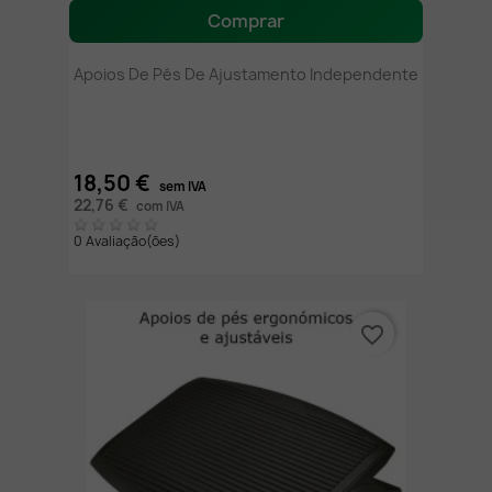
Comprar
Apoios De Pés De Ajustamento Independente
18,50 €
sem IVA
22,76 €
com IVA
0 Avaliação(ões)
favorite_border