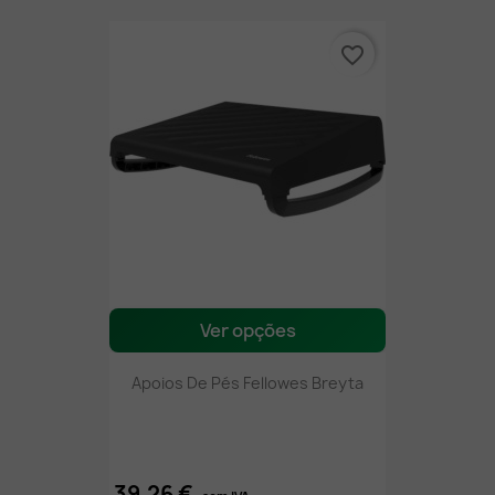
favorite_border
Ver opções
Apoios De Pés Fellowes Breyta
39,26 €