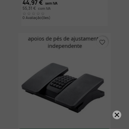
44,97 €
sem IVA
55,31 €
com IVA
0 Avaliação(ões)
favorite_border