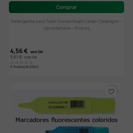
Comprar
Detergente Lava Tudo Concentrado Limão Cleanspot –
Uso Intensivo – 5 Litros
4,56 €
sem IVA
5,61 €
com IVA
0 Avaliação(ões)
favorite_border