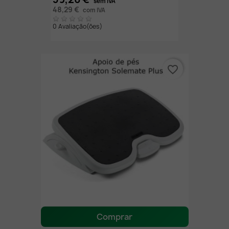
sem IVA
48,29 €
com IVA
0 Avaliação(ões)
favorite_border
Comprar