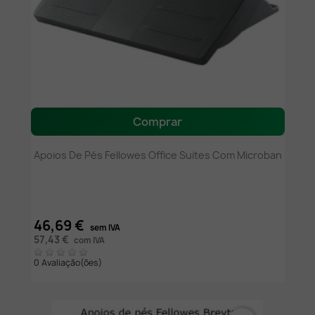
Comprar
Apoios De Pés Fellowes Office Suites Com Microban
46,69 €
sem IVA
57,43 €
com IVA
0 Avaliação(ões)