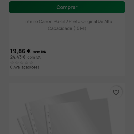
Comprar
Tinteiro Canon PG-512 Preto Original De Alta
Capacidade (15 Ml)
19,86 €
sem IVA
24,43 €
com IVA
0 Avaliação(ões)
favorite_border