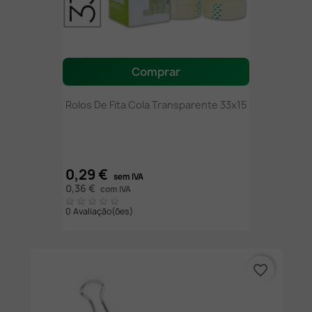
Comprar
Rolos De Fita Cola Transparente 33x15
0,29 €
sem IVA
0,36 €
com IVA
0 Avaliação(ões)
favorite_border