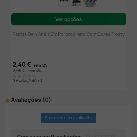
Ver opções
Pastas De 4 Anéis Em Polipropileno Com Cores Frosty
2,40 €
sem IVA
2,95 €
com IVA
0 Avaliação(ões)
Avaliações
(0)
Escrever uma avaliação
Com base em
0
avaliações
-