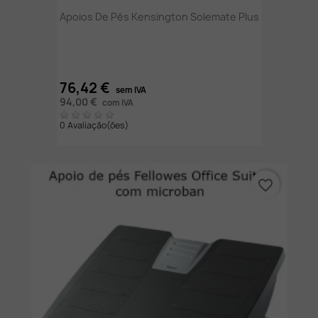
Apoios De Pés Kensington Solemate Plus
76,42 €
sem IVA
94,00 €
com IVA
0 Avaliação(ões)
favorite_border