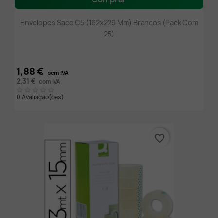
Envelopes Saco C5 (162x229 Mm) Brancos (pack Com
25)
1,88 €
sem IVA
2,31 €
com IVA
0 Avaliação(ões)
favorite_border