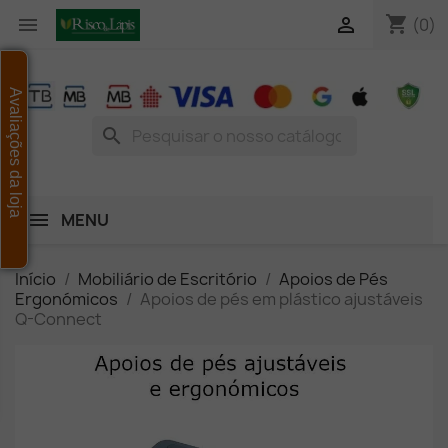
shopping_cart


(0)
Avaliações da loja
search
MENU
Início
Mobiliário de Escritório
Apoios de Pés
Ergonómicos
Apoios de pés em plástico ajustáveis
Q-Connect