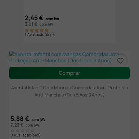
2,45 €
sem IVA
3,01 €
com IVA
1 Avaliação(ões)
favorite_border
Comprar
Avental Infantil Com Mangas Compridas Jovi – Proteção
Anti-Manchas (Dos 5 Aos 8 Anos)
5,88 €
sem IVA
7,23 €
com IVA
0 Avaliação(ões)