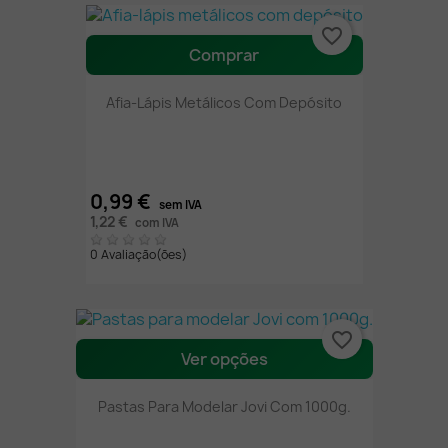
favorite_border
Comprar
Afia-Lápis Metálicos Com Depósito
0,99 €
sem IVA
1,22 €
com IVA
0 Avaliação(ões)
favorite_border
Ver opções
Pastas Para Modelar Jovi Com 1000g.