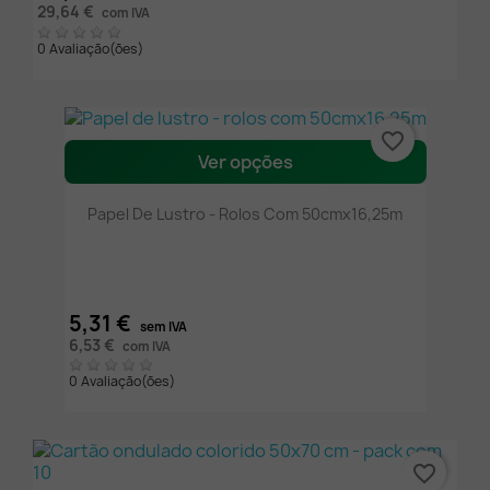
29,64 €
com IVA
0 Avaliação(ões)
favorite_border
Ver opções
Papel De Lustro - Rolos Com 50cmx16,25m
5,31 €
sem IVA
6,53 €
com IVA
0 Avaliação(ões)
favorite_border