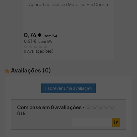
Apara-Lápis Duplo Metálico Em Cunha
0,74 €
sem IVA
0,91 €
com IVA
0 Avaliação(ões)
Avaliações
(0)
Escrever uma avaliação
Com base em
0
avaliações
-
0
/
5