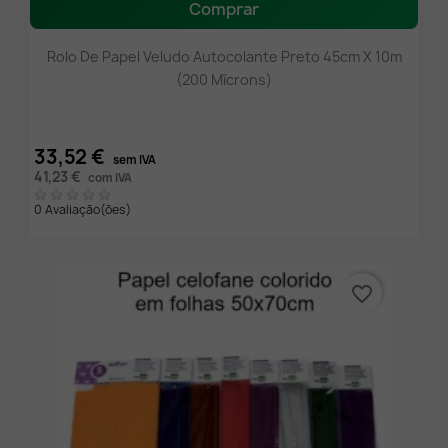
Comprar
Rolo De Papel Veludo Autocolante Preto 45cm X 10m
(200 Mícrons)
33,52 €
sem IVA
41,23 €
com IVA
0 Avaliação(ões)
favorite_border