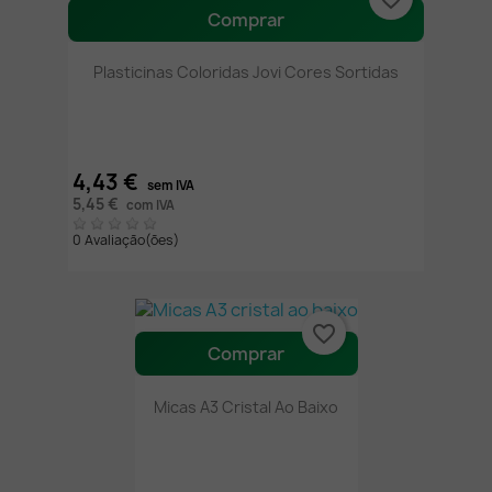
Comprar
Plasticinas Coloridas Jovi Cores Sortidas
4,43 €
sem IVA
5,45 €
com IVA
0 Avaliação(ões)
favorite_border
Comprar
Micas A3 Cristal Ao Baixo