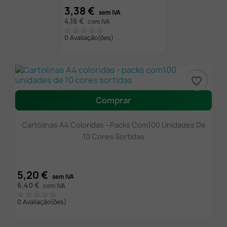
3,38 €
sem IVA
4,16 €
com IVA
0 Avaliação(ões)
favorite_border
Comprar
Cartolinas A4 Coloridas - Packs Com100 Unidades De
10 Cores Sortidas
5,20 €
sem IVA
6,40 €
com IVA
0 Avaliação(ões)