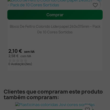
favorite_border
Comprar
Bloco De Feltro Colorido Liderpapel 240x315mm – Pack
De 10 Cores Sortidas
2,10 €
sem IVA
2,58 €
com IVA
0 Avaliação(ões)
Clientes que compraram este produto
também compraram:
favorite_border