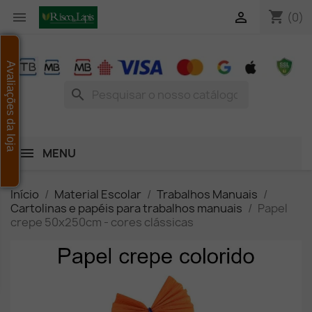
shopping_cart


(0)
Avaliações da loja
search
MENU
Início
Material Escolar
Trabalhos Manuais
Cartolinas e papéis para trabalhos manuais
Papel
crepe 50x250cm - cores clássicas