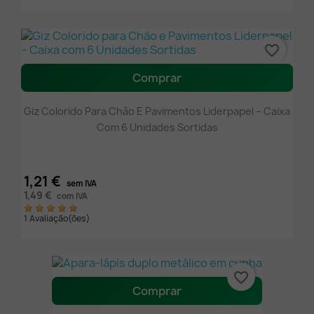
favorite_border
Comprar
Giz Colorido Para Chão E Pavimentos Liderpapel – Caixa
Com 6 Unidades Sortidas
1,21 €
sem IVA
1,49 €
com IVA
1 Avaliação(ões)
favorite_border
Comprar