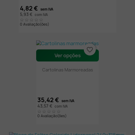
4,82 €
sem IVA
5,93 €
com IVA
0 Avaliação(ões)
favorite_border
Ver opções
Cartolinas Marmoreadas
35,42 €
sem IVA
43,57 €
com IVA
0 Avaliação(ões)