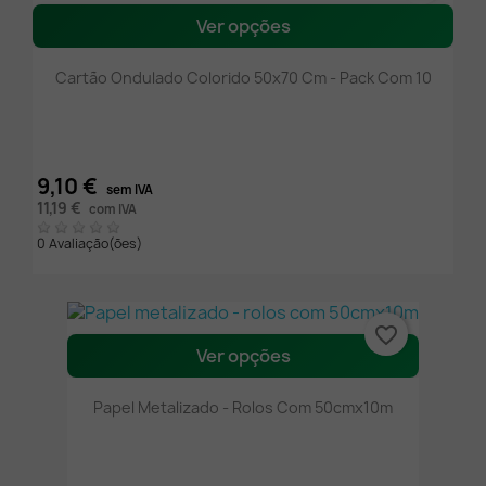
Ver opções
Cartão Ondulado Colorido 50x70 Cm - Pack Com 10
9,10 €
sem IVA
11,19 €
com IVA
0 Avaliação(ões)
favorite_border
Ver opções
Papel Metalizado - Rolos Com 50cmx10m