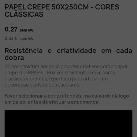
PAPEL CREPE 50X250CM - CORES
CLÁSSICAS
0.27
sem IVA
0,33 €
com IVA
Resistência e criatividade em cada
dobra
Dê cor e textura aos seus projetos criativos com o papel
crepe LIDERPAPEL. Flexível, resistente e com cores
clássicas vibrantes, é perfeito para artesanato,
decoração e atividades escolares.
Favor selecionar a cor pretendida, na caixa de diálogo
em baixo, antes de efetuar a encomenda.