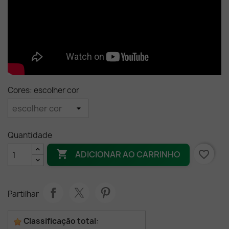
Cores: escolher cor
Quantidade

favorite_border
ADICIONAR AO CARRINHO
Partilhar
Classificação total
: