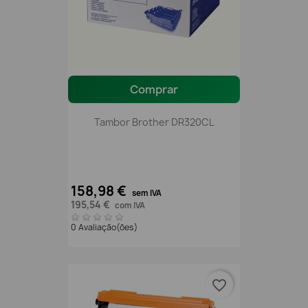
Comprar
Tambor Brother DR320CL
158,98 €
sem IVA
195,54 €
com IVA
0 Avaliação(ões)
favorite_border