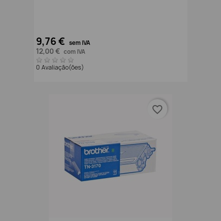
9,76 €
sem IVA
12,00 €
com IVA
0 Avaliação(ões)
favorite_border