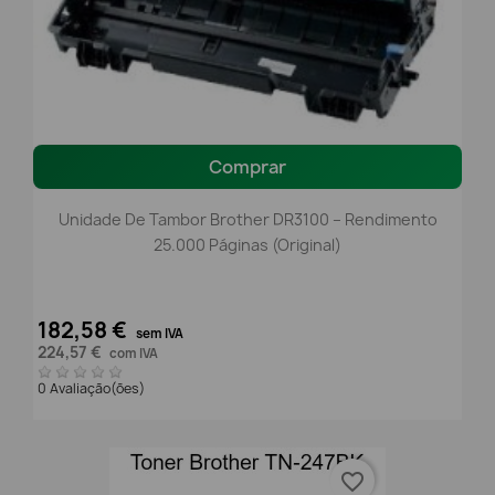
Comprar
Unidade De Tambor Brother DR3100 – Rendimento
25.000 Páginas (Original)
182,58 €
sem IVA
224,57 €
com IVA
0 Avaliação(ões)
favorite_border