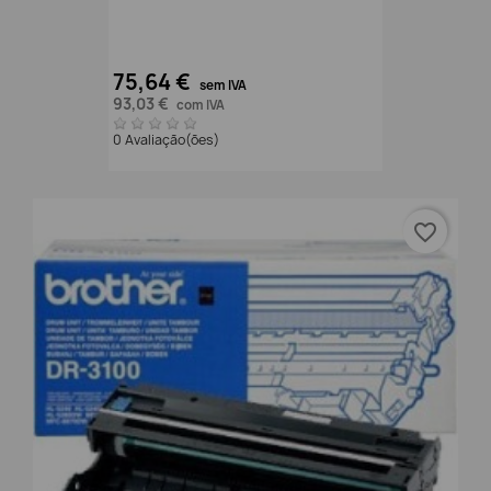
75,64 €
sem IVA
93,03 €
com IVA
0 Avaliação(ões)
favorite_border