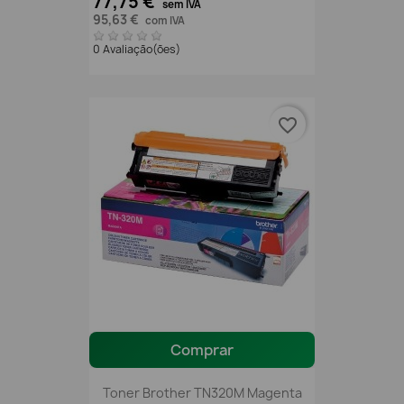
77,75 €
sem IVA
95,63 €
com IVA
0 Avaliação(ões)
favorite_border
Comprar
Toner Brother TN320M Magenta