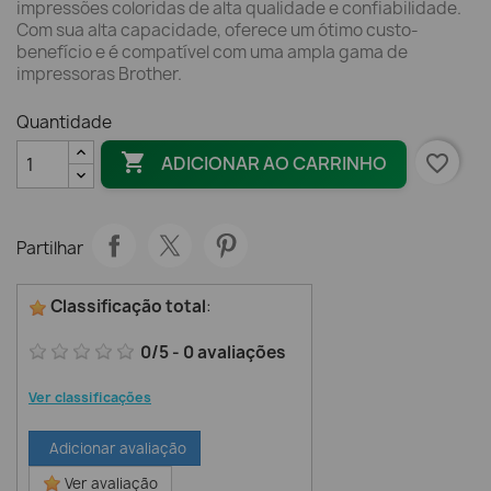
impressões coloridas de alta qualidade e confiabilidade.
Com sua alta capacidade, oferece um ótimo custo-
benefício e é compatível com uma ampla gama de
impressoras Brother.
Quantidade

favorite_border
ADICIONAR AO CARRINHO
Partilhar
Classificação total
:
0
/
5
-
0
avaliações
Ver classificações
Adicionar avaliação
Ver avaliação