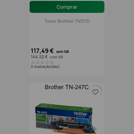
Comprar
Toner Brother TN3170
117,49 €
sem IVA
144,52 €
com IVA
0 Avaliação(ões)
favorite_border