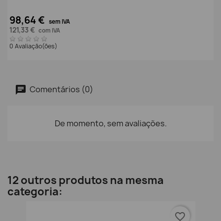
98,64 €
sem IVA
121,33 €
com IVA
0 Avaliação(ões)
Comentários (0)
De momento, sem avaliações.
12 outros produtos na mesma
categoria:
favorite_border