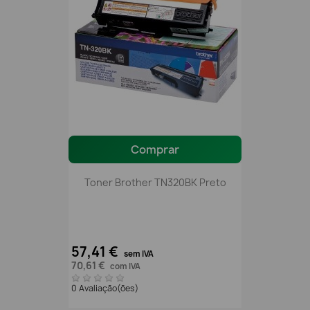
Comprar
Toner Brother TN320BK Preto
57,41 €
sem IVA
70,61 €
com IVA
0 Avaliação(ões)