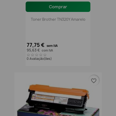
Comprar
Toner Brother TN320Y Amarelo
77,75 €
sem IVA
95,63 €
com IVA
0 Avaliação(ões)
favorite_border