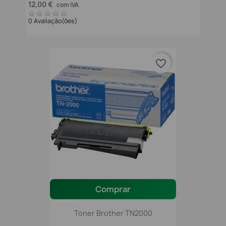
12,00 €
com IVA
0 Avaliação(ões)
favorite_border
Comprar
Toner Brother TN2000