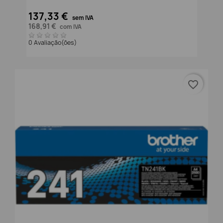
137,33 €
sem IVA
168,91 €
com IVA
0 Avaliação(ões)
favorite_border