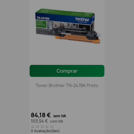
Comprar
Toner Brother TN-247BK Preto
84,18 €
sem IVA
103,54 €
com IVA
0 Avaliação(ões)