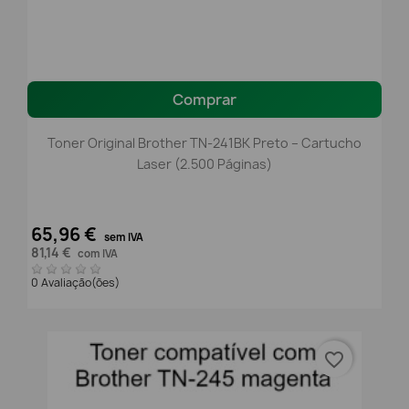
Comprar
Toner Original Brother TN-241BK Preto – Cartucho
Laser (2.500 Páginas)
65,96 €
sem IVA
81,14 €
com IVA
0 Avaliação(ões)
favorite_border