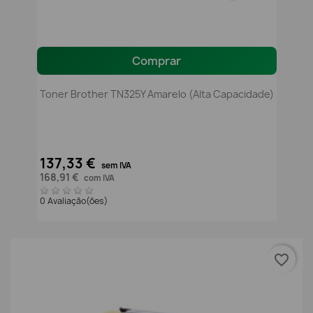
Comprar
Toner Brother TN325Y Amarelo (alta Capacidade)
137,33 €
sem IVA
168,91 €
com IVA
0 Avaliação(ões)
favorite_border