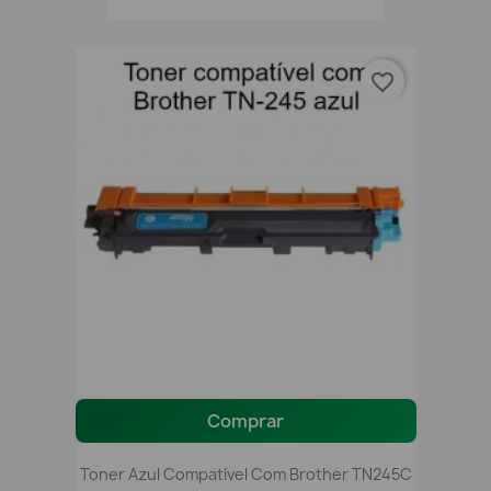
favorite_border
Comprar
Toner Azul Compatível Com Brother TN245C