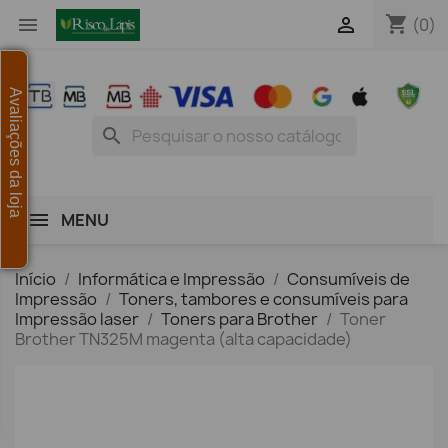
shopping_cart


(0)
Avaliações da loja
search
MENU
Início
Informática e Impressão
Consumíveis de
Impressão
Toners, tambores e consumíveis para
Impressão laser
Toners para Brother
Toner
Brother TN325M magenta (alta capacidade)