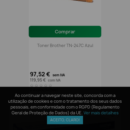
Comprar
Toner Brother TN-247C Azul
97,52 €
sem IVA
119,95 €
com IVA
0 Avaliação(ões)
Ao continuar a navegar neste site, concorda com a
Ao continuar a navegar neste site, concorda com a
utilização de cookies e com o tratamento dos seus dados
utilização de cookies e com o tratamento dos seus dados
pessoais, em conformidade com o RGPD (Regulamento
pessoais, em conformidade com o RGPD (Regulamento
Geral de Proteção de Dados) da UE.
Geral de Proteção de Dados) da UE.
Ver mais detalhes
Ver mais detalhes
favorite_border
ACEITO, CLARO!
ACEITO, CLARO!