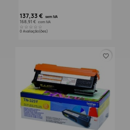
137,33 €
sem IVA
168,91 €
com IVA
0 Avaliação(ões)
favorite_border