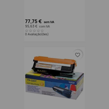
77,75 €
sem IVA
95,63 €
com IVA
0 Avaliação(ões)
favorite_border