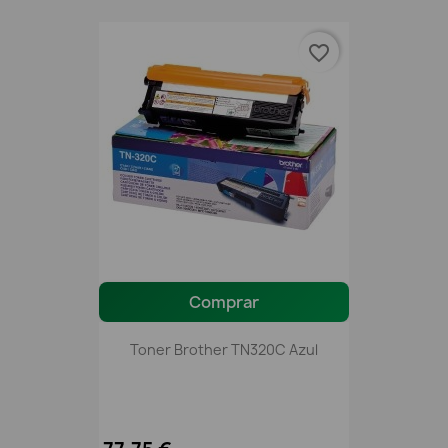
favorite_border
Comprar
Toner Brother TN320C Azul