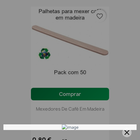
favorite_border
Comprar
Mexedores De Café Em Madeira