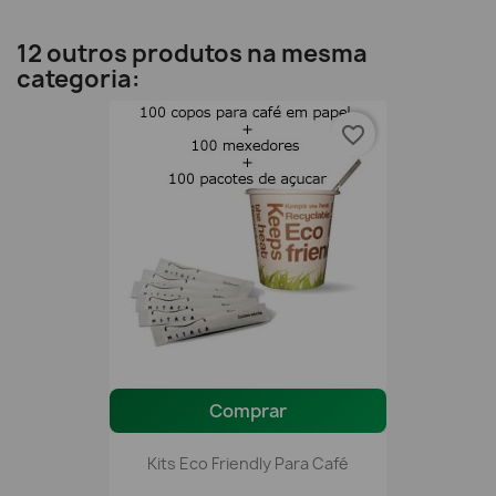
12 outros produtos na mesma
categoria:
favorite_border
Comprar
Kits Eco Friendly Para Café