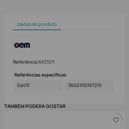
Dados do produto
Referência
6631011
Referências específicas
Ean13
5600392167210
TAMBÉM PODERÁ GOSTAR
favorite_border