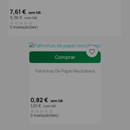
7,61 €
sem IVA
9,36 €
com IVA
0 Avaliação(ões)
favorite_border
Comprar
Palhinhas De Papel Recicláveis
0,82 €
sem IVA
1,01 €
com IVA
0 Avaliação(ões)