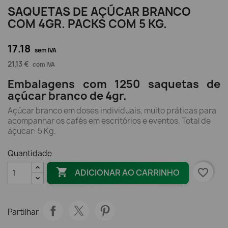
SAQUETAS DE AÇÚCAR BRANCO
COM 4GR. PACKS COM 5 KG.
17.18
sem IVA
21,13 €
com IVA
Embalagens com 1250 saquetas de
açúcar branco de 4gr.
Açúcar branco em doses individuais, muito práticas para
acompanhar os cafés em escritórios e eventos. Total de
açucar: 5 Kg.
Quantidade

favorite_border
ADICIONAR AO CARRINHO
Partilhar