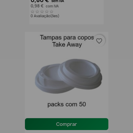
0,80 €
sem IVA
0,98 €
com IVA
0 Avaliação(ões)
favorite_border
Comprar