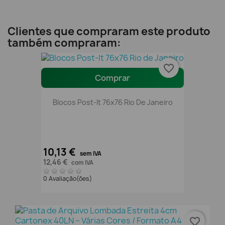
Clientes que compraram este produto
também compraram:
favorite_border
Comprar
Blocos Post-It 76x76 Rio De Janeiro
10,13 €
sem IVA
12,46 €
com IVA
0 Avaliação(ões)
favorite_border