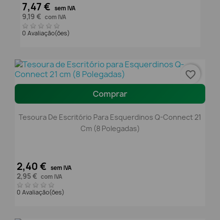
7,47 €
sem IVA
9,19 €
com IVA
0 Avaliação(ões)
favorite_border
Comprar
Tesoura De Escritório Para Esquerdinos Q-Connect 21
Cm (8 Polegadas)
2,40 €
sem IVA
2,95 €
com IVA
0 Avaliação(ões)