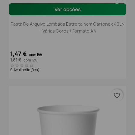
Ver opções
Pasta De Arquivo Lombada Estreita 4cm Cartonex 40LN
– Várias Cores / Formato A4
1,47 €
sem IVA
1,81 €
com IVA
0 Avaliação(ões)
favorite_border