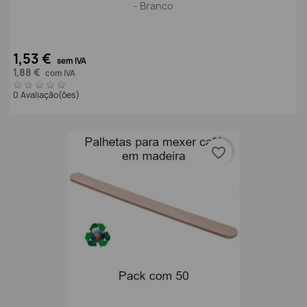
- Branco
1,53 €
sem IVA
1,88 €
com IVA
0 Avaliação(ões)
favorite_border