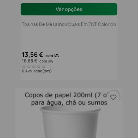
Ver opções
Toalhas De Mesa Individuais Em TNT Colorido
13,56 €
sem IVA
16,68 €
com IVA
0 Avaliação(ões)
favorite_border