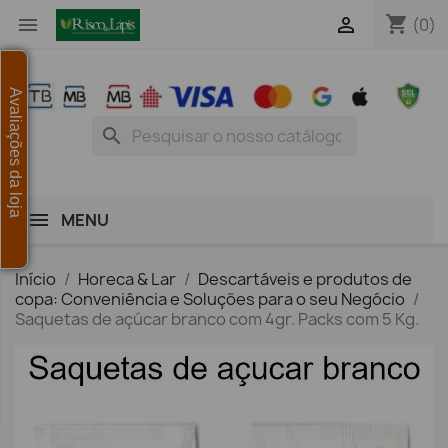
shopping_cart


(0)
Avaliações da loja
search
MENU
Início
Horeca & Lar
Descartáveis e produtos de
copa: Conveniência e Soluções para o seu Negócio
Saquetas de açúcar branco com 4gr. Packs com 5 Kg.