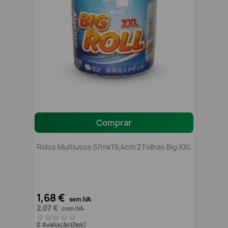
Comprar
Rolos Multiusos 57mx19,4cm 2 Folhas Big XXL
1,68 €
sem IVA
2,07 €
com IVA
0 Avaliação(ões)