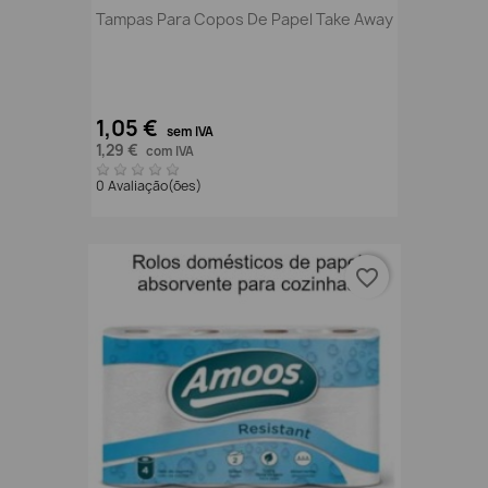
Tampas Para Copos De Papel Take Away
1,05 €
sem IVA
1,29 €
com IVA
0 Avaliação(ões)
favorite_border