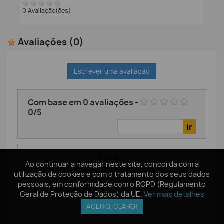
0 Avaliação(ões)
Avaliações
(0)
Escrever uma avaliação
Com base em
0
avaliações
-
0
/
5
Filtrar:
Ao continuar a navegar neste site, concorda com a
Ao continuar a navegar neste site, concorda com a
(0)
utilização de cookies e com o tratamento dos seus dados
utilização de cookies e com o tratamento dos seus dados
pessoais, em conformidade com o RGPD (Regulamento
pessoais, em conformidade com o RGPD (Regulamento
(0)
Geral de Proteção de Dados) da UE.
Geral de Proteção de Dados) da UE.
Ver mais detalhes
Ver mais detalhes
(0)
ACEITO, CLARO!
ACEITO, CLARO!
(0)