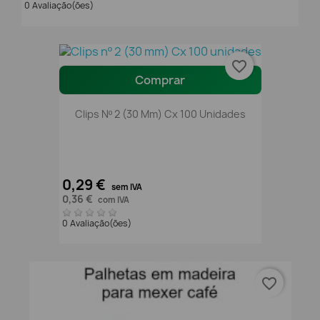
0 Avaliação(ões)
favorite_border
Comprar
Clips Nº 2 (30 Mm) Cx 100 Unidades
0,29 €
sem IVA
0,36 €
com IVA
0 Avaliação(ões)
favorite_border