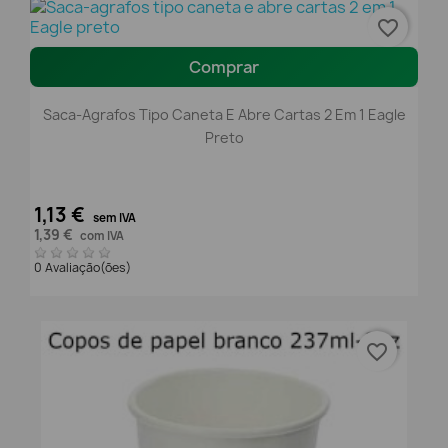
favorite_border
Comprar
Saca-Agrafos Tipo Caneta E Abre Cartas 2 Em 1 Eagle
Preto
1,13 €
sem IVA
1,39 €
com IVA
0 Avaliação(ões)
favorite_border