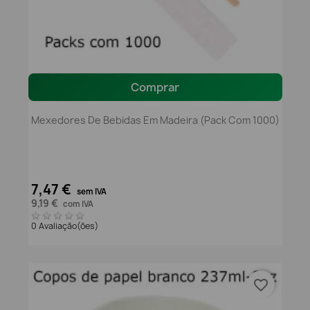
Comprar
Mexedores De Bebidas Em Madeira (pack Com 1000)
7,47 €
sem IVA
9,19 €
com IVA
0 Avaliação(ões)
favorite_border