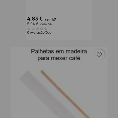
4,83 €
sem IVA
5,94 €
com IVA
0 Avaliação(ões)
favorite_border