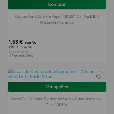
Comprar
Copos Para Café Em Papel 100 Ml 4 Oz (Pack 100
Unidades) - Branco
1,53 €
sem IVA
1,88 €
com IVA
0 Avaliação(ões)
favorite_border
Ver opções
Sacos De Celofane Biodegradáveis (Várias Medidas) –
Pack 100 Un.