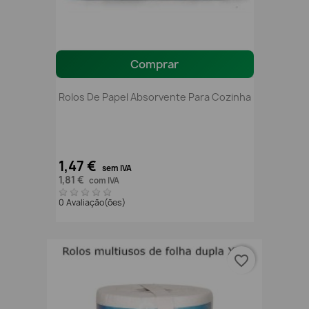
Comprar
Rolos De Papel Absorvente Para Cozinha
1,47 €
sem IVA
1,81 €
com IVA
0 Avaliação(ões)
favorite_border