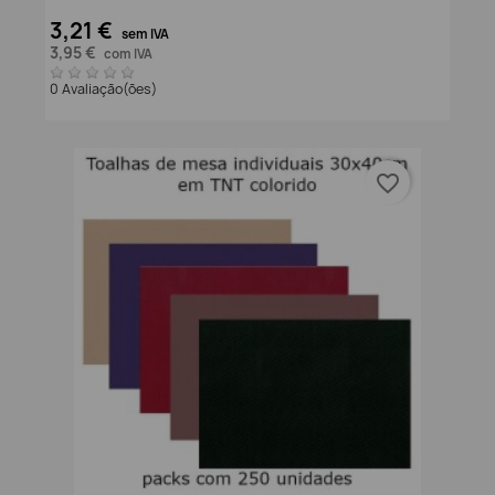
3,21 €
sem IVA
3,95 €
com IVA
0 Avaliação(ões)
favorite_border