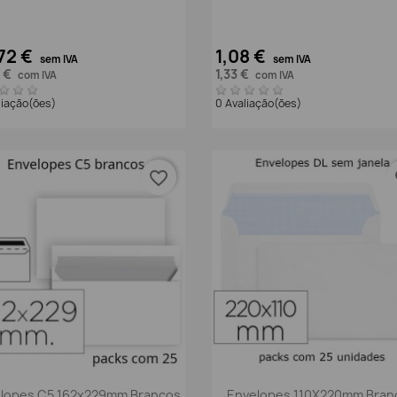
72 €
1,08 €
sem IVA
sem IVA
8 €
1,33 €
com IVA
com IVA
liação(ões)
0 Avaliação(ões)
favorite_border
fa
Vista rápida
Vista rápida


lopes C5 162x229mm Brancos
Envelopes 110X220mm Bran