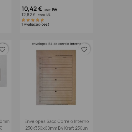
10,42 €
sem IVA
12,82 €
com IVA
1 Avaliação(ões)
vorite_border
favorite_border
Vista rápida

220mm
Envelopes Saco Correio Interno
5)
250x350x60mm B4 Kraft 250un