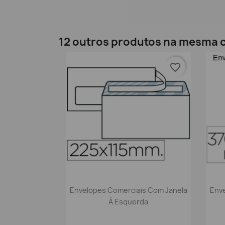
12 outros produtos na mesma c
favorite_border
Vista rápida

Envelopes Comerciais Com Janela
Enve
À Esquerda