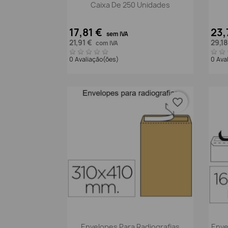
Caixa De 250 Unidades
17,81 €
23,
sem IVA
21,91 €
29,1
com IVA
0 Avaliação(ões)
0 Ava
favorite_border
Vista rápida

Envelopes Para Radiografias
Enve