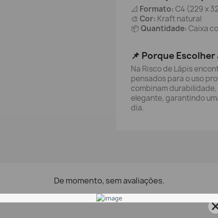
📐
Formato:
C4 (229 x 3
🎨
Cor:
Kraft natural
📦
Quantidade:
Caixa c
📌 Porque Escolher 
Na Risco de Lápis encont
pensados para o uso prof
combinam durabilidade,
elegante, garantindo uma 
dia.
De momento, sem avaliações.