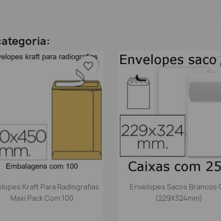
ategoria:
favorite_border
fa
Vista rápida
Vista rápida


lopes Kraft Para Radiografias
Envelopes Sacos Brancos 
Maxi Pack Com 100
(229X324mm)