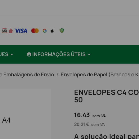
UES
INFORMAÇÕES ÚTEIS
e Embalagens de Envio
Envelopes de Papel (Brancos e K
ENVELOPES C4 CO
50
16.43
sem IVA
20,21 €
com IVA
A solução ideal p