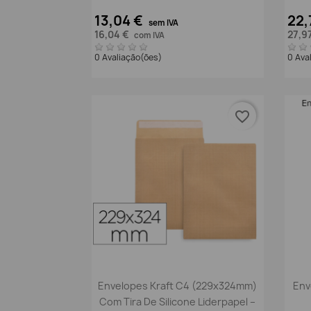
13,04 €
22,
sem IVA
16,04 €
27,9
com IVA
0 Avaliação(ões)
0 Ava
favorite_border
Vista rápida

Envelopes Kraft C4 (229x324mm)
Env
Com Tira De Silicone Liderpapel –