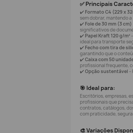
✅ Principais Caract
✔️
Formato C4 (229 x 3
sem dobrar, mantendo a 
✔️
Fole de 30 mm (3 cm)
significativos de docum
✔️
Papel Kraft 120 g/m²
–
ideal para transporte se
✔️
Fecho com tira de sil
garantindo que o conteú
✔️
Caixa com 50 unidad
profissional frequente, 
✔️
Opção sustentável
– 
🎯 Ideal para:
Escritórios, empresas, esc
profissionais que precisa
contratos, catálogos, d
com praticidade, segura
🎨 Variações Dispon