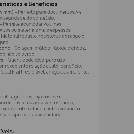
erísticas e Benefícios
24 mm)
– Perfeito para documentos A4
integridade do conteúdo.
– Permite acomodar volumes
entos ou materiais mais espessos.
 Material robusto, resistente ao rasgo e
guro.
icone
– Colagem prática, rápida e eficaz,
do não se perde.
es
– Quantidade ideal para uso
com excelente relação custo-benefício.
Papel kraft reciclável, amigo do ambiente.
olas, gráficas, lojas online e
m de enviar ou arquivar relatórios,
ossiers e outros documentos volumosos,
nça e apresentação cuidada.
íveis: