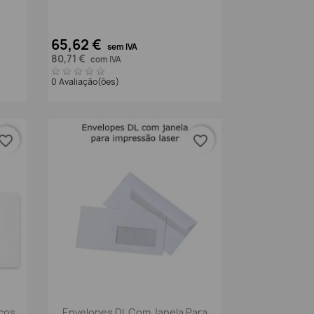
65,62 €
sem IVA
80,71 €
com IVA
0 Avaliação(ões)
vorite_border
favorite_border
Vista rápida

cos
Envelopes DL Com Janela Para