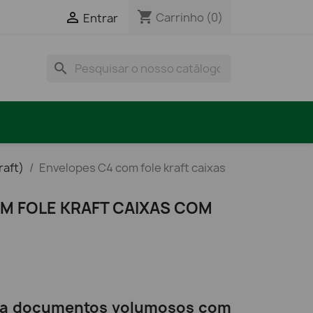
shopping_cart

Carrinho
(0)
Entrar
search
raft)
Envelopes C4 com fole kraft caixas
M FOLE KRAFT CAIXAS COM
ara documentos volumosos com