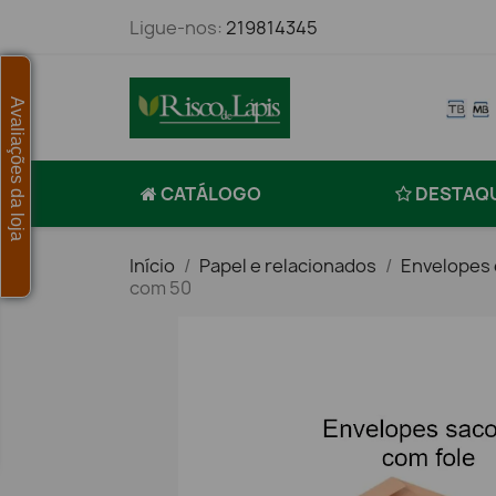
Ligue-nos:
219814345
Avaliações da loja
CATÁLOGO
DESTAQ
Início
Papel e relacionados
Envelopes 
com 50