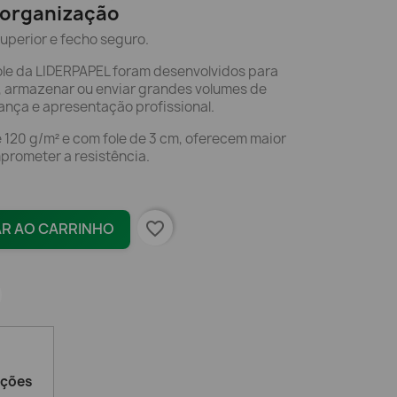
 organização
superior e fecho seguro.
ole da LIDERPAPEL foram desenvolvidos para
, armazenar ou enviar grandes volumes de
nça e apresentação profissional.
 120 g/m² e com fole de 3 cm, oferecem maior
rometer a resistência.
favorite_border
AR AO CARRINHO
ações