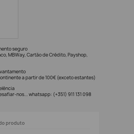
mento seguro
nco, MBWay, Cartão de Crédito, Payshop,
evantamento
ontinente a partir de 100€ (exceto estantes)
elência
safiar-nos... whatsapp: (+351) 911 131 098
do produto