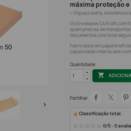
máxima proteção e
✨ Espaço extra, resistência 
Os Envelopes C4 Kraft com f
quem precisa de transportar
documentos com total segura
Fabricados em papel kraft de
capacidade interna sem comp
Quantidade

ADICION
Partilhar

Classificação total
:
0
/
5
-
0
avali