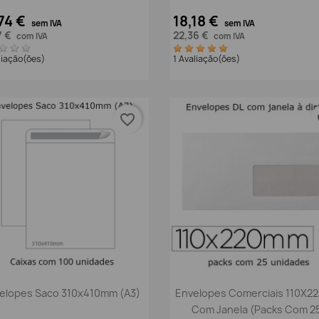
74 €
18,18 €
sem IVA
sem IVA
7 €
22,36 €
com IVA
com IVA
liação(ões)
1 Avaliação(ões)
favorite_border
fa
Vista rápida
Vista rápida


elopes Saco 310x410mm (A3)
Envelopes Comerciais 110X
Com Janela (packs Com 2