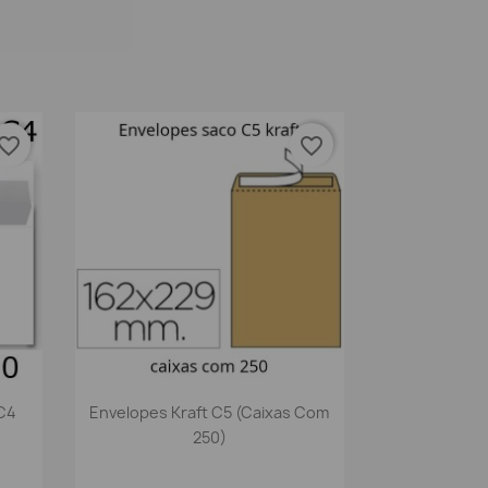
vorite_border
favorite_border
Vista rápida

C4
Envelopes Kraft C5 (caixas Com
250)