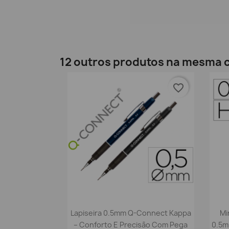
12 outros produtos na mesma c
favorite_border
Vista rápida

Lapiseira 0.5mm Q-Connect Kappa
Mi
– Conforto E Precisão Com Pega
0.5m