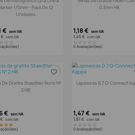
is Dermatográfico Lyra China
Minas De Grafite Faber-Cast
Marker 170mm – Pack De 12
0,3mm HB
Unidades
1 €
1,18 €
sem IVA
sem IVA
4 €
1,45 €
com IVA
com IVA
liação(ões)
0 Avaliação(ões)
favorite_border
fa
Vista rápida
Vista rápida


s De Grafite Staedtler Noris Nº
Lapiseiras 0.7 Q-Connect K
2 HB
6 €
1,47 €
sem IVA
sem IVA
 €
1,81 €
com IVA
com IVA
liação(ões)
0 Avaliação(ões)