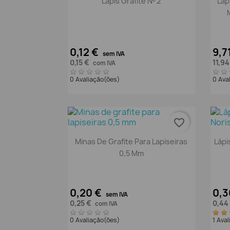
Lápis Grafite Nº 2
Láp
0,12 €
9,7
sem IVA
0,15 €
11,9
com IVA
0 Avaliação(ões)
0 Ava
favorite_border
Vista rápida

Minas De Grafite Para Lapiseiras
Lápi
0,5 Mm
0,20 €
0,3
sem IVA
0,25 €
0,44
com IVA
0 Avaliação(ões)
1 Ava