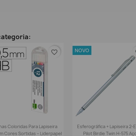
ategoria:
NOVO
favorite_border
fa
Vista rápida
Vista rápida


nas Coloridas Para Lapiseira
Esferográfica + Lapiseira 2-
m Cores Sortidas – Liderpapel
Pilot Birdie Twin H-575 Aç