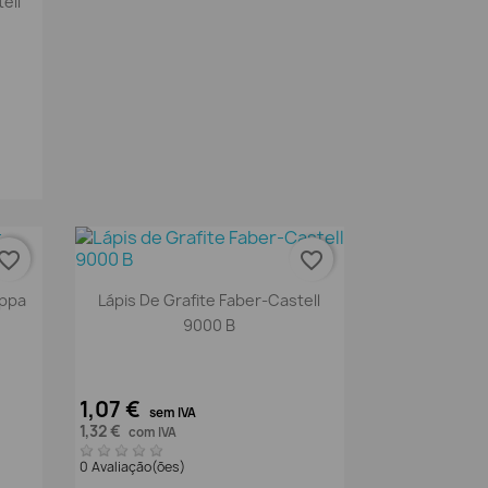
ell
vorite_border
favorite_border
Vista rápida

appa
Lápis De Grafite Faber-Castell
9000 B
1,07 €
sem IVA
1,32 €
com IVA
0 Avaliação(ões)