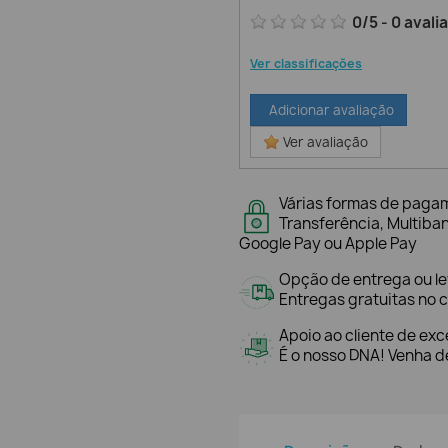
0
/
5
-
0
avali
Ver classificações
Adicionar avaliação
Ver avaliação
Várias formas de paga
Transferência, Multiba
Google Pay ou Apple Pay
Opção de entrega ou l
Entregas gratuitas no c
Apoio ao cliente de exc
É o nosso DNA! Venha de