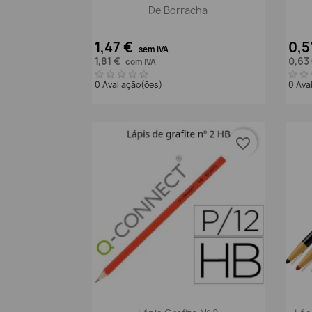
De Borracha
1,47 €
0,5
sem IVA
1,81 €
0,63
com IVA
0 Avaliação(ões)
0 Ava
favorite_border
Vista rápida
