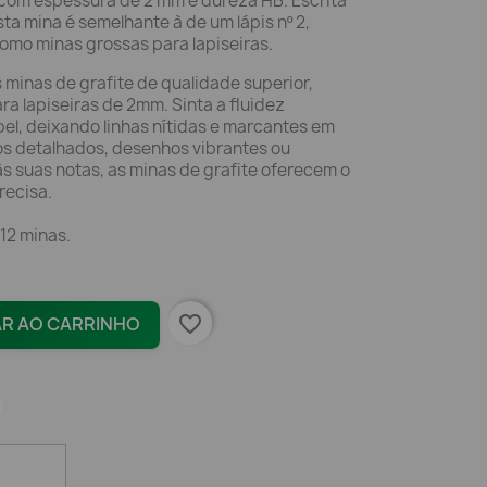
 com espessura de 2 mm e dureza HB. Escrita
ta mina é semelhante à de um lápis nº 2,
mo minas grossas para lapiseiras.
 minas de grafite de qualidade superior,
a lapiseiras de 2mm. Sinta a fluidez
el, deixando linhas nítidas e marcantes em
os detalhados, desenhos vibrantes ou
s suas notas, as minas de grafite oferecem o
recisa.
12 minas.
favorite_border
AR AO CARRINHO