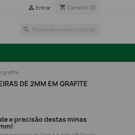
shopping_cart

Carrinho
(0)
Entrar
search
 grafite
EIRAS DE 2MM EM GRAFITE
de e precisão destas minas
2mm!