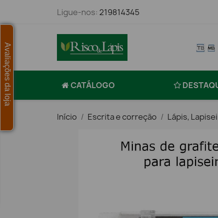
Ligue-nos:
219814345
Avaliações da loja
CATÁLOGO
DESTAQ
Início
Escrita e correção
Lápis, Lapise