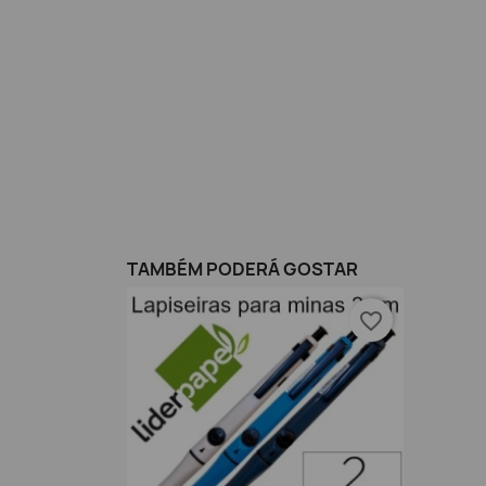
TAMBÉM PODERÁ GOSTAR
favorite_border