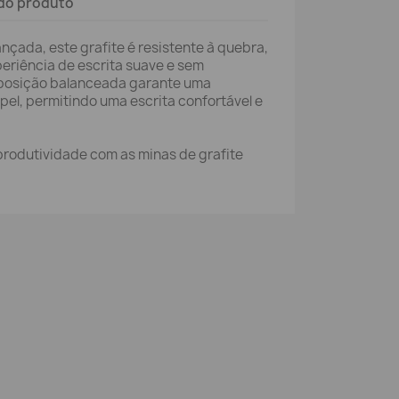
do produto
çada, este grafite é resistente à quebra,
riência de escrita suave e sem
mposição balanceada garante uma
pel, permitindo uma escrita confortável e
 produtividade com as minas de grafite