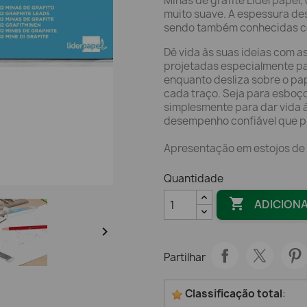
Minas de grafite Liderpapel,
muito suave. A espessura des
sendo também conhecidas co
Dê vida às suas ideias com as
projetadas especialmente par
enquanto desliza sobre o pap
cada traço. Seja para esboç
simplesmente para dar vida à
desempenho confiável que p
Apresentação em estojos de 
Quantidade

ADICION

Partilhar
Classificação total
: