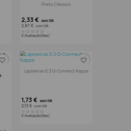
Preto Clássico
2,33 €
sem IVA
2,87 €
com IVA
0 Avaliação(ões)
vorite_border
favorite_border
Vista rápida

Lapiseiras 0,3 Q-Connect Kappa
1,73 €
sem IVA
2,13 €
com IVA
0 Avaliação(ões)