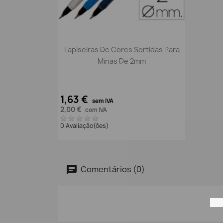
Vista rápida

Lapiseiras De Cores Sortidas Para
Minas De 2mm
1,63 €
sem IVA
2,00 €
com IVA
0 Avaliação(ões)
Comentários (0)