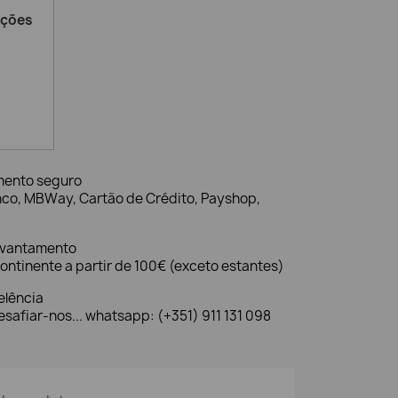
ações
mento seguro
nco, MBWay, Cartão de Crédito, Payshop,
evantamento
ontinente a partir de 100€ (exceto estantes)
elência
safiar-nos... whatsapp: (+351) 911 131 098