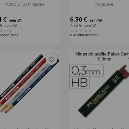
/ Estojo 12 Unidades
Inoxidável
1 €
6,30 €
sem IVA
sem IVA
 €
7,75 €
com IVA
com IVA
liação(ões)
0 Avaliação(ões)
favorite_border
fa
Vista rápida
Vista rápida

