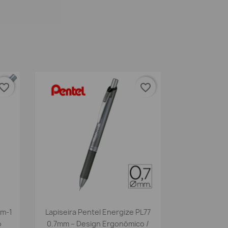
vorite_border
favorite_border
Vista rápida

Em-1
Lapiseira Pentel Energize PL77
o
0.7mm – Design Ergonómico /