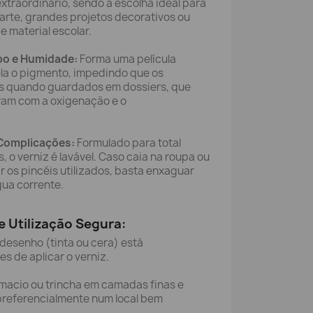
traordinário, sendo a escolha ideal para
e arte, grandes projetos decorativos ou
e material escolar.
po e Humidade:
Forma uma película
sela o pigmento, impedindo que os
s quando guardados em dossiers, que
ram com a oxigenação e o
Complicações:
Formulado para total
, o verniz é lavável. Caso caia na roupa ou
r os pincéis utilizados, basta enxaguar
ua corrente.
e Utilização Segura:
desenho (tinta ou cera) está
 de aplicar o verniz.
acio ou trincha em camadas finas e
preferencialmente num local bem