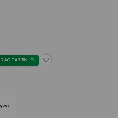
favorite_border
AR AO CARRINHO
ações