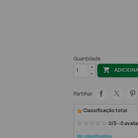
Quantidade

ADICION
Partilhar
Classificação total
:
0
/
5
-
0
avali
Ver classificações