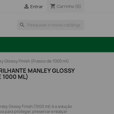
shopping_cart

Carrinho
(0)
Entrar
search
ey Glossy Finish (Frasco de 1000 ml)
BRILHANTE MANLEY GLOSSY
E 1000 ML)
nley Glossy Finish (1000 ml) é a solução
iva para proteger, preservar e realçar