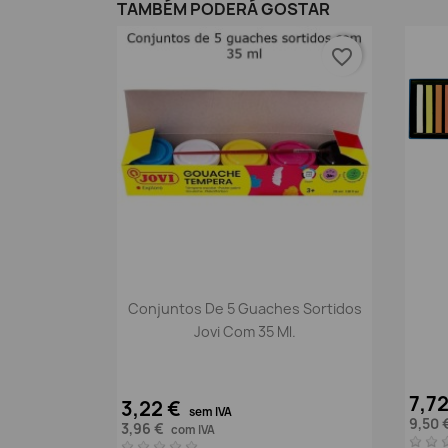
TAMBÉM PODERÁ GOSTAR
favorite_border
Vista rápida

Conjuntos De 5 Guaches Sortidos
Jovi Com 35 Ml.
7,7
3,22 €
sem IVA
9,50 
3,96 €
com IVA