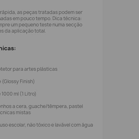
ápida, as peças tratadas podem ser
das em pouco tempo. Dica técnica:
mpre um pequeno teste numa secção
s da aplicação total.
nicas:
tetor para artes plásticas
 (Glossy Finish)
1000 ml (1 Litro)
nhos a cera, guache/têmpera, pastel
écnicas mistas
uso escolar, não tóxico e lavável com água