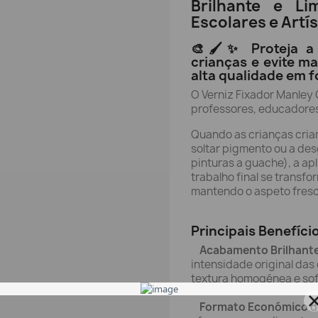
Brilhante e Li
Escolares e Artís
🎨🖌️✨ Proteja a
crianças e evite m
alta qualidade em f
O Verniz Fixador Manley G
professores, educadores 
Quando as crianças cria
soltar pigmento ou a des
pinturas a guache), a ap
trabalho final se trans
mantendo o aspeto fresco
Principais Benefíci
Acabamento Brilhante 
intensidade original das
textura homogénea e sof
Formato Económico de