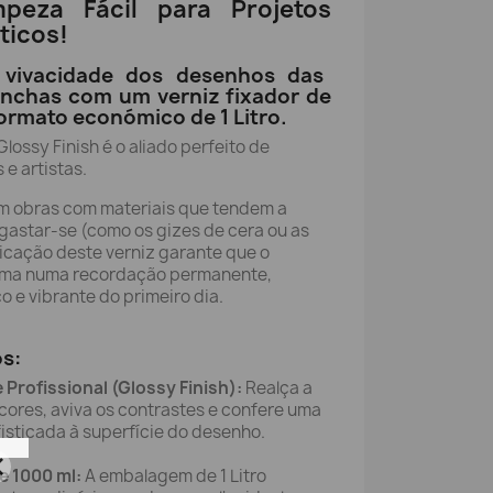
mpeza Fácil para Projetos
ticos!
 vivacidade dos desenhos das
anchas com um verniz fixador de
ormato económico de 1 Litro.
lossy Finish é o aliado perfeito de
e artistas.
m obras com materiais que tendem a
gastar-se (como os gizes de cera ou as
licação deste verniz garante que o
forma numa recordação permanente,
 e vibrante do primeiro dia.
os:
Profissional (Glossy Finish):
Realça a
 cores, aviva os contrastes e confere uma
isticada à superfície do desenho.
 1000 ml:
A embalagem de 1 Litro