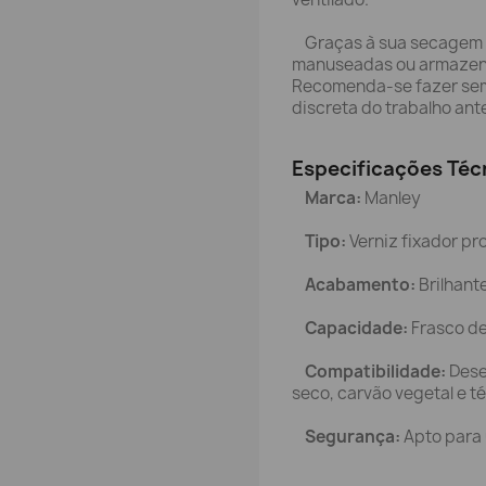
Graças à sua secagem r
manuseadas ou armazena
Recomenda-se fazer se
discreta do trabalho ante
Especificações Téc
Marca:
Manley
Tipo:
Verniz fixador pro
Acabamento:
Brilhante
Capacidade:
Frasco de 
Compatibilidade:
Dese
seco, carvão vegetal e t
Segurança:
Apto para 