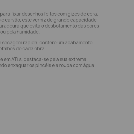
ara fixar desenhos feitos com gizes de cera,
 e carvão, este verniz de grande capacidade
 duradoura que evita o desbotamento das cores
 ou pela humidade.
e secagem rápida, confere um acabamento
etalhes de cada obra.
 e em ATLs, destaca-se pela sua extrema
ando enxaguar os pincéis e a roupa com água