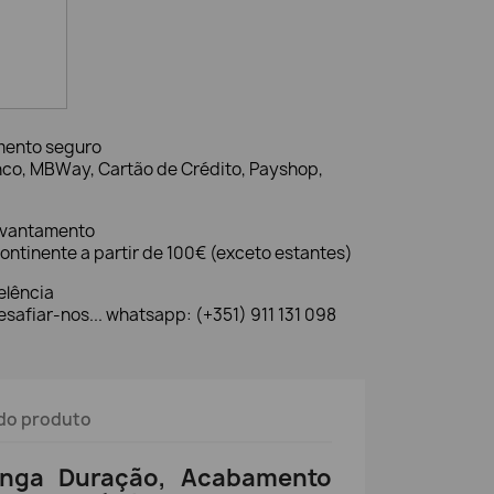
mento seguro
nco, MBWay, Cartão de Crédito, Payshop,
evantamento
ontinente a partir de 100€ (exceto estantes)
elência
safiar-nos... whatsapp: (+351) 911 131 098
do produto
onga Duração, Acabamento