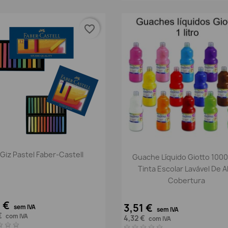
favorite_border
Vista rápida

Vista rápida

Giz Pastel Faber-Castell
Guache Líquido Giotto 1000
Tinta Escolar Lavável De A
Cobertura
2 €
3,51 €
sem IVA
sem IVA
€
com IVA
4,32 €
com IVA