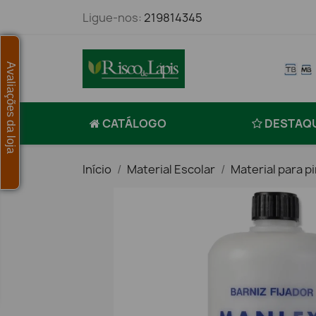
Ligue-nos:
219814345
Avaliações da loja
CATÁLOGO
DESTAQ
Início
Material Escolar
Material para p