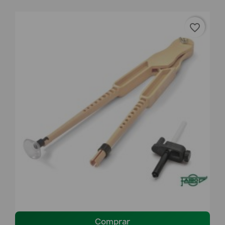
favorite_border
Comprar