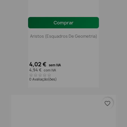
Comprar
Aristos (esquadros De Geometria)
4,02 €
sem IVA
4,94 €
com IVA
0 Avaliação(ões)
favorite_border