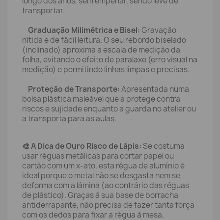
longo dos anos, sem empenar, sendo leve de
transportar.
Graduação Milimétrica e Bisel:
Gravação
nítida e de fácil leitura. O seu rebordo biselado
(inclinado) aproxima a escala de medição da
folha, evitando o efeito de paralaxe (erro visual na
medição) e permitindo linhas limpas e precisas.
Proteção de Transporte:
Apresentada numa
bolsa plástica maleável que a protege contra
riscos e sujidade enquanto a guarda no atelier ou
a transporta para as aulas.
🎨 A Dica de Ouro Risco de Lápis:
Se costuma
usar réguas metálicas para cortar papel ou
cartão com um x-ato, esta régua de alumínio é
ideal porque o metal não se desgasta nem se
deforma com a lâmina (ao contrário das réguas
de plástico). Graças à sua base de borracha
antiderrapante, não precisa de fazer tanta força
com os dedos para fixar a régua à mesa.