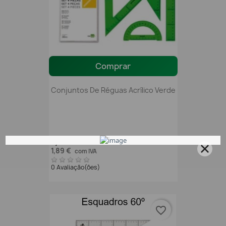
Comprar
Conjuntos De Réguas Acrílico Verde
1,54 €
sem IVA
1,89 €
com IVA
0 Avaliação(ões)
favorite_border