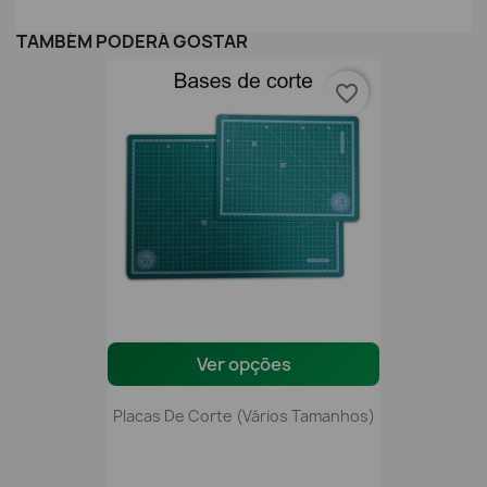
TAMBÉM PODERÁ GOSTAR
favorite_border
Ver opções
Placas De Corte (vários Tamanhos)