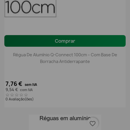
Comprar
Régua De Alumínio Q-Connect 100cm – Com Base De
Borracha Antiderrapante
7,76 €
sem IVA
9,54 €
com IVA
0 Avaliação(ões)
favorite_border