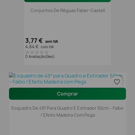
Conjuntos De Réguas Faber-Castell
3,77 €
sem IVA
4,64 €
com IVA
0 Avaliação(ões)
favorite_border
Comprar
Esquadro De 45º Para Quadro E Estirador 50cm – Faibo
/ Efeito Madeira Com Pega