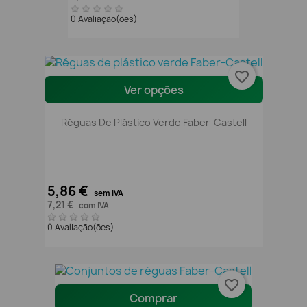
0 Avaliação(ões)
favorite_border
Ver opções
Réguas De Plástico Verde Faber-Castell
5,86 €
sem IVA
7,21 €
com IVA
0 Avaliação(ões)
favorite_border
Comprar