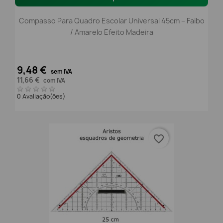
Compasso Para Quadro Escolar Universal 45cm – Faibo
/ Amarelo Efeito Madeira
9,48 €
sem IVA
11,66 €
com IVA
0 Avaliação(ões)
favorite_border