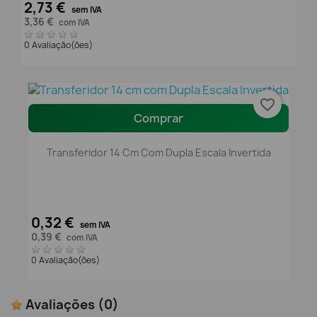
2,73 €
sem IVA
3,36 €
com IVA
0 Avaliação(ões)
favorite_border
Comprar
Transferidor 14 Cm Com Dupla Escala Invertida
0,32 €
sem IVA
0,39 €
com IVA
0 Avaliação(ões)
Avaliações
(0)