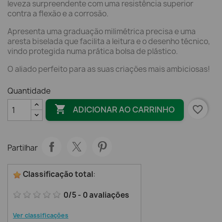
leveza surpreendente com uma resistência superior
contra a flexão e a corrosão.
Apresenta uma graduação milimétrica precisa e uma
aresta biselada que facilita a leitura e o desenho técnico,
vindo protegida numa prática bolsa de plástico.
O aliado perfeito para as suas criações mais ambiciosas!
Quantidade

favorite_border
ADICIONAR AO CARRINHO
Partilhar
Classificação total
:
0
/
5
-
0
avaliações
Ver classificações