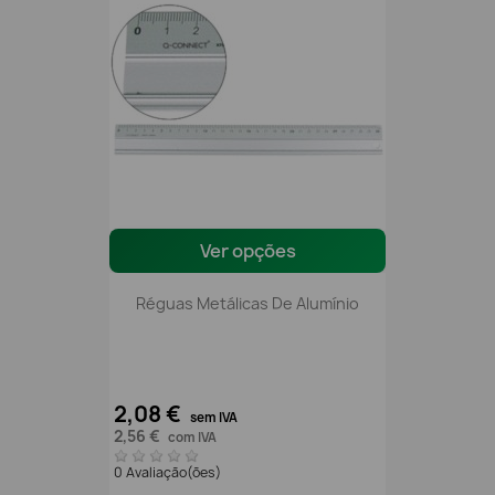
Ver opções
Réguas Metálicas De Alumínio
2,08 €
sem IVA
2,56 €
com IVA
0 Avaliação(ões)