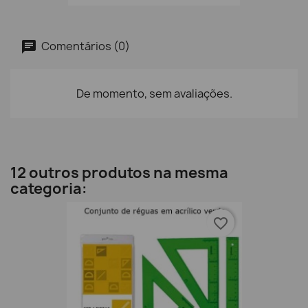
Comentários (0)
De momento, sem avaliações.
12 outros produtos na mesma
categoria:
favorite_border