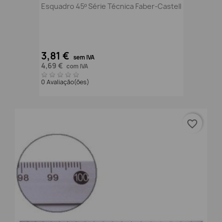
Esquadro 45º Série Técnica Faber-Castell
3,81 €
sem IVA
4,69 €
com IVA
0 Avaliação(ões)
favorite_border