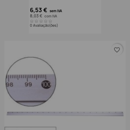
6,53 €
sem IVA
8,03 €
com IVA
0 Avaliação(ões)
favorite_border