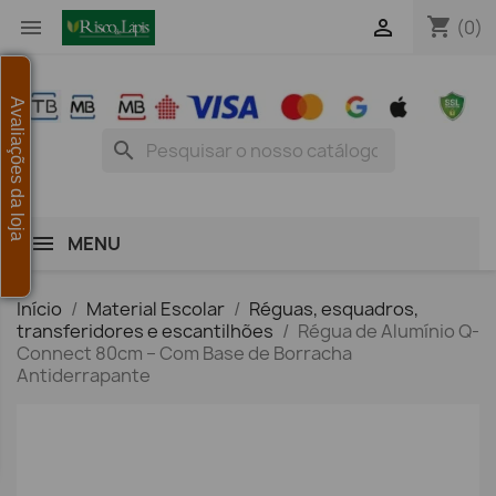
shopping_cart


(0)
Avaliações da loja
search
MENU
Início
Material Escolar
Réguas, esquadros,
transferidores e escantilhões
Régua de Alumínio Q-
Connect 80cm – Com Base de Borracha
Antiderrapante