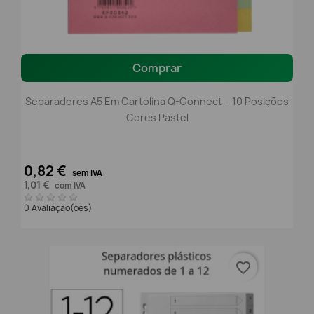
Comprar
Separadores A5 Em Cartolina Q-Connect – 10 Posições
Cores Pastel
0,82 €
sem IVA
1,01 €
com IVA
0 Avaliação(ões)
favorite_border