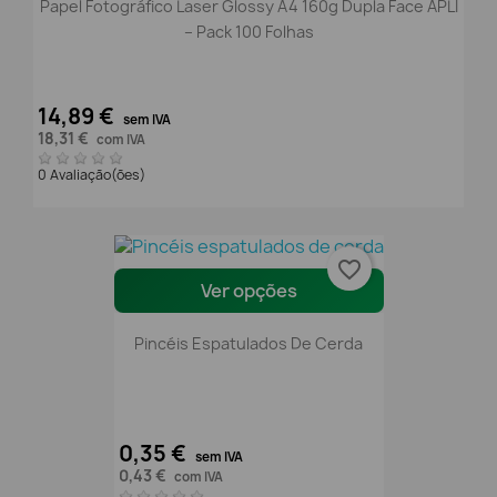
Papel Fotográfico Laser Glossy A4 160g Dupla Face APLI
– Pack 100 Folhas
14,89 €
sem IVA
18,31 €
com IVA
0 Avaliação(ões)
favorite_border
Ver opções
Pincéis Espatulados De Cerda
0,35 €
sem IVA
0,43 €
com IVA