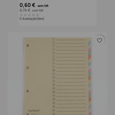
0,60 €
sem IVA
0,74 €
com IVA
0 Avaliação(ões)
favorite_border