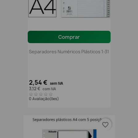
Comprar
Separadores Numéricos Plásticos 1-31
2,54 €
sem IVA
3,12 €
com IVA
0 Avaliação(ões)
favorite_border