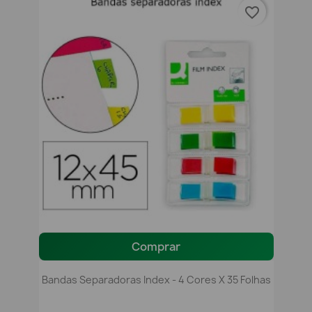
favorite_border
Comprar
Bandas Separadoras Index - 4 Cores X 35 Folhas