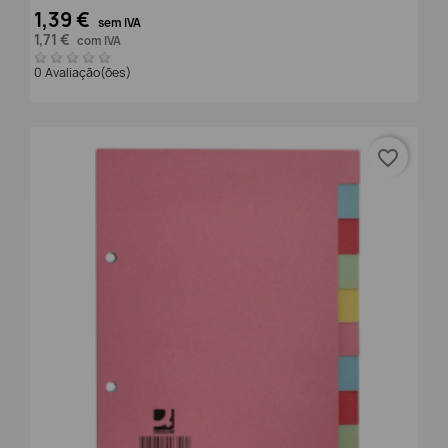
1,39 €
sem IVA
1,71 €
com IVA
0 Avaliação(ões)
favorite_border