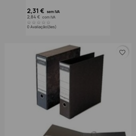
2,31 €
sem IVA
2,84 €
com IVA
0 Avaliação(ões)
favorite_border