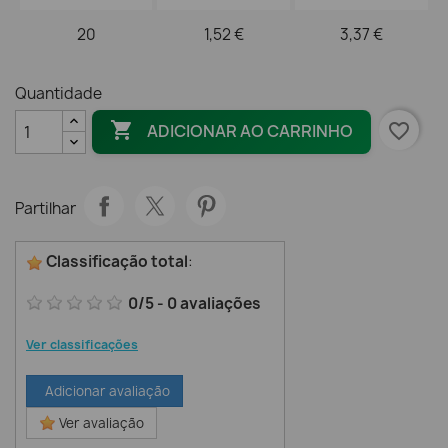
20
1,52 €
3,37 €
Quantidade

favorite_border
ADICIONAR AO CARRINHO
Partilhar
Classificação total
:
0
/
5
-
0
avaliações
Ver classificações
Adicionar avaliação
Ver avaliação