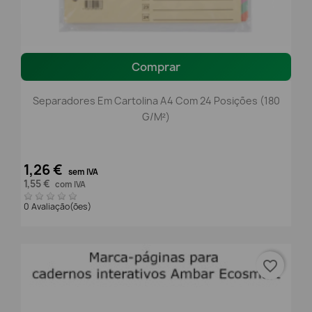
Comprar
Separadores Em Cartolina A4 Com 24 Posições (180
G/m²)
1,26 €
sem IVA
1,55 €
com IVA
0 Avaliação(ões)
favorite_border