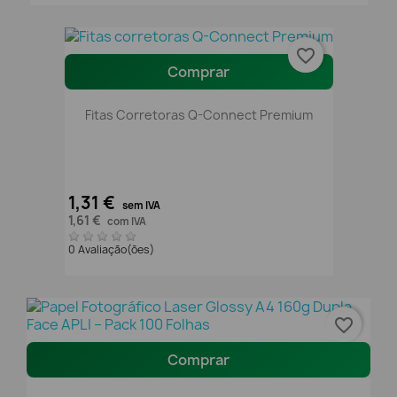
favorite_border
Comprar
Fitas Corretoras Q-Connect Premium
1,31 €
sem IVA
1,61 €
com IVA
0 Avaliação(ões)
favorite_border
Comprar