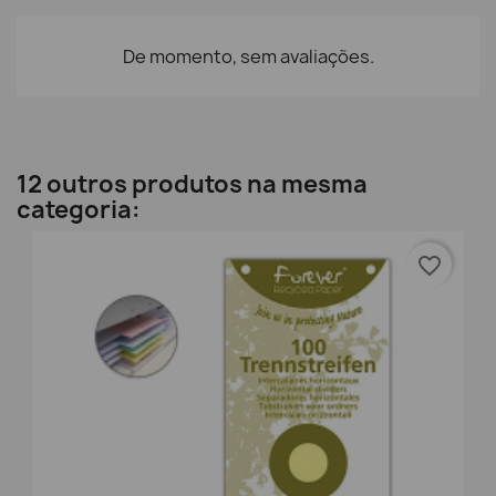
De momento, sem avaliações.
12 outros produtos na mesma
categoria:
favorite_border