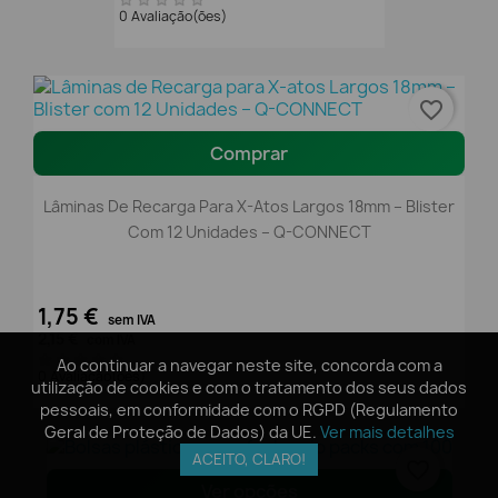
0 Avaliação(ões)
favorite_border
Comprar
Lâminas De Recarga Para X-Atos Largos 18mm – Blister
Com 12 Unidades – Q-CONNECT
1,75 €
sem IVA
2,15 €
com IVA
Ao continuar a navegar neste site, concorda com a
Ao continuar a navegar neste site, concorda com a
0 Avaliação(ões)
utilização de cookies e com o tratamento dos seus dados
utilização de cookies e com o tratamento dos seus dados
pessoais, em conformidade com o RGPD (Regulamento
pessoais, em conformidade com o RGPD (Regulamento
Geral de Proteção de Dados) da UE.
Geral de Proteção de Dados) da UE.
Ver mais detalhes
Ver mais detalhes
ACEITO, CLARO!
ACEITO, CLARO!
favorite_border
Ver opções