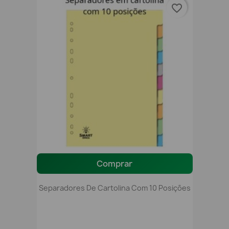
favorite_border
Comprar
Separadores De Cartolina Com 10 Posições