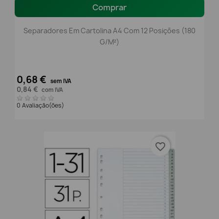
Comprar
Separadores Em Cartolina A4 Com 12 Posições (180
G/m²)
0,68 €
sem IVA
0,84 €
com IVA
0 Avaliação(ões)
favorite_border