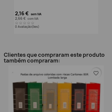
2,16 €
sem IVA
2,66 €
com IVA
0 Avaliação(ões)
Clientes que compraram este produto
também compraram:
favorite_border