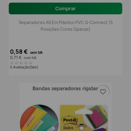
Comprar
Separadores A5 Em Plástico PVC Q-Connect (5
Posições Cores Opacas)
0,58 €
sem IVA
0,71 €
com IVA
0 Avaliação(ões)
favorite_border