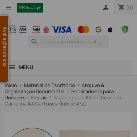
shopping_cart


(0)
Avaliações da loja
search
MENU
Início
Material de Escritório
Arquivo &
Organização Documental
Separadores para
Dossiers e Pastas
Separadores Alfabéticos em
Cartolina A4 Cartonex (Índice A-Z)