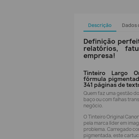
Descrição
Dados 
Definição perfei
relatórios, fa
empresa!
Tinteiro Largo O
fórmula pigmentad
341 páginas de texto
Quem faz uma gestão do
baço ou com falhas tran
negócio.
O Tinteiro Original Cano
pela marca líder em ima
problema. Carregado co
pigmentada, este cartuch