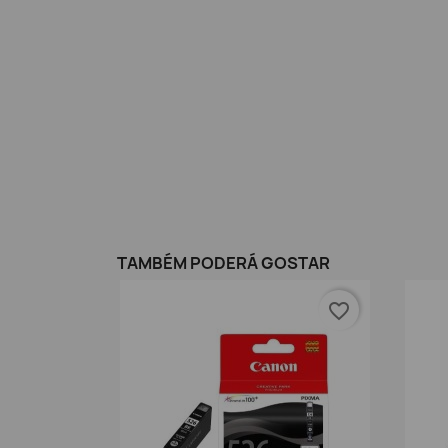
TAMBÉM PODERÁ GOSTAR
favorite_border