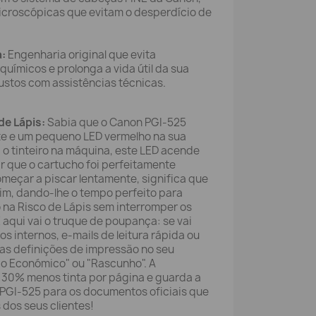
icroscópicas que evitam o desperdício de
:
Engenharia original que evita
uímicos e prolonga a vida útil da sua
ustos com assistências técnicas.
de Lápis:
Sabia que o Canon PGI-525
nte e um pequeno LED vermelho na sua
o tinteiro na máquina, este LED acende
ar que o cartucho foi perfeitamente
meçar a piscar lentamente, significa que
 fim, dando-lhe o tempo perfeito para
na Risco de Lápis sem interromper os
E aqui vai o truque de poupança: se vai
s internos, e-mails de leitura rápida ou
e as definições de impressão no seu
o Económico" ou "Rascunho". A
30% menos tinta por página e guarda a
 PGI-525 para os documentos oficiais que
dos seus clientes!