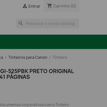
shopping_cart

Carrinho
(0)
Entrar
search
ta
Tinteiros para Canon
Tinteiro
GI-525PBK PRETO ORIGINAL
341 PÁGINAS
 documentos corporativos com o Tinteiro