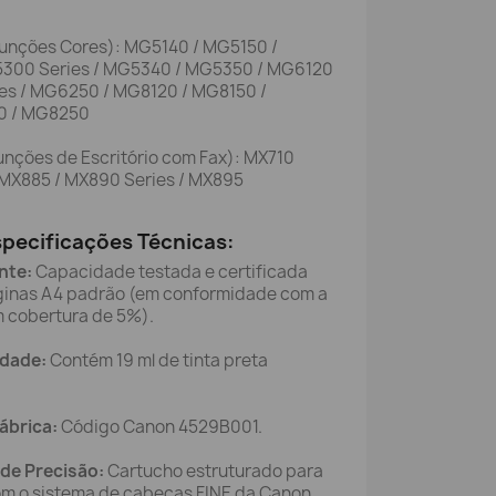
unções Cores): MG5140 / MG5150 /
300 Series / MG5340 / MG5350 / MG6120
es / MG6250 / MG8120 / MG8150 /
0 / MG8250
nções de Escritório com Fax): MX710
/ MX885 / MX890 Series / MX895
specificações Técnicas:
nte:
Capacidade testada e certificada
áginas A4 padrão (em conformidade com a
m cobertura de 5%).
idade:
Contém 19 ml de tinta preta
Fábrica:
Código Canon 4529B001.
 de Precisão:
Cartucho estruturado para
om o sistema de cabeças FINE da Canon,