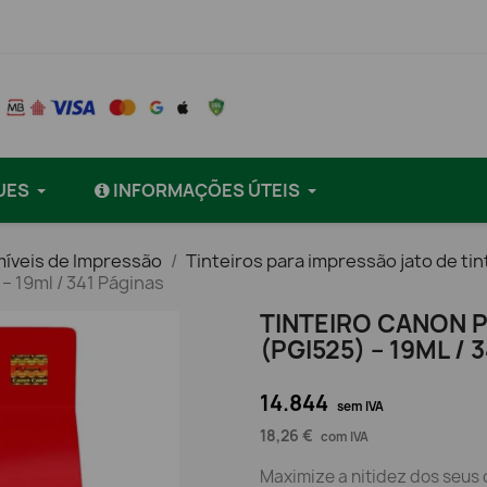
UES
INFORMAÇÕES ÚTEIS
íveis de Impressão
Tinteiros para impressão jato de tin
– 19ml / 341 Páginas
TINTEIRO CANON P
(PGI525) – 19ML / 
14.844
sem IVA
18,26 €
com IVA
Maximize a nitidez dos seus