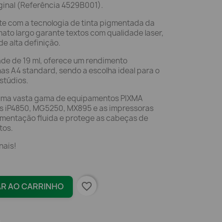
inal (Referência 4529B001).
e com a tecnologia de tinta pigmentada da
ato largo garante textos com qualidade laser,
e alta definição.
e de 19 ml, oferece um rendimento
as A4 standard, sendo a escolha ideal para o
estúdios.
uma vasta gama de equipamentos PIXMA
ies iP4850, MG5250, MX895 e as impressoras
imentação fluida e protege as cabeças de
tos.
nais!
favorite_border
AR AO CARRINHO