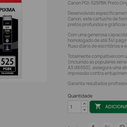
Canon PGI-525PBK Preto Orig
Desenvolvido especificament
Canon, este cartucho de form
pretos profundos e gráficos d
Com uma generosa capacidad
homologado de até 341 págin
fluxo diário de escritórios e 
Totalmente compatível com 
(incluindo as populares sér
A3 iX6550), assegura uma al
impressão contra entupimen
Garanta resultados profissio
Quantidade

ADICION