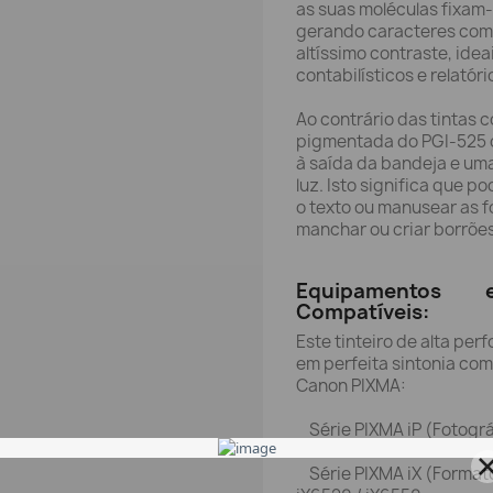
as suas moléculas fixam-
gerando caracteres com 
altíssimo contraste, ide
contabilísticos e relatór
Ao contrário das tintas
pigmentada do PGI-525 
à saída da bandeja e uma
luz. Isto significa que 
o texto ou manusear as f
manchar ou criar borrõe
Equipamentos 
Compatíveis:
Este tinteiro de alta pe
em perfeita sintonia co
Canon PIXMA:
Série PIXMA iP (Fotográ
Série PIXMA iX (Formato