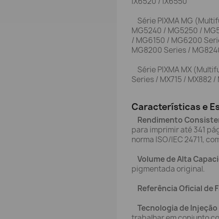
iX6520 / iX6550
Série PIXMA MG (Multif
MG5240 / MG5250 / MG5
/ MG6150 / MG6200 Seri
MG8200 Series / MG824
Série PIXMA MX (Multifu
Series / MX715 / MX882 
Características e E
Rendimento Consiste
para imprimir até 341 p
norma ISO/IEC 24711, co
Volume de Alta Capac
pigmentada original.
Referência Oficial de 
Tecnologia de Injeção
trabalhar em conjunto c