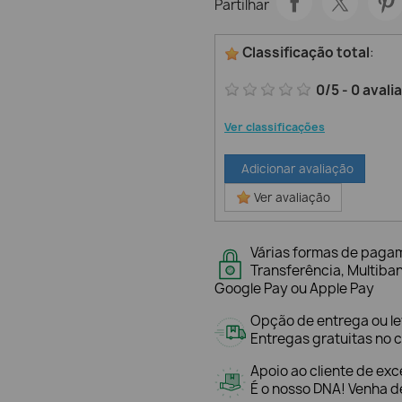
Partilhar
Classificação total
:
0
/
5
-
0
avali
Ver classificações
Adicionar avaliação
Ver avaliação
Várias formas de paga
Transferência, Multiba
Google Pay ou Apple Pay
Opção de entrega ou l
Entregas gratuitas no c
Apoio ao cliente de exc
É o nosso DNA! Venha de