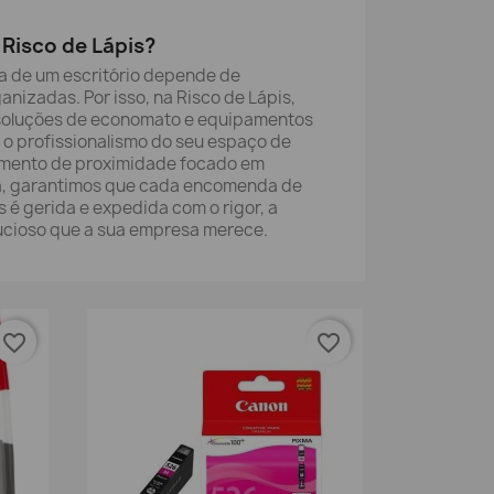
Risco de Lápis?
a de um escritório depende de
anizadas. Por isso, na Risco de Lápis,
soluções de economato e equipamentos
 o profissionalismo do seu espaço de
imento de proximidade focado em
dia, garantimos que cada encomenda de
 é gerida e expedida com o rigor, a
ucioso que a sua empresa merece.
favorite_border
favorite_border