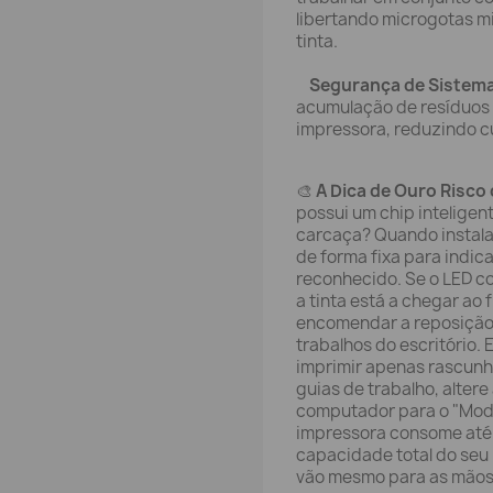
libertando microgotas m
tinta.
Segurança de Sistema
acumulação de resíduos q
impressora, reduzindo c
🎨
A Dica de Ouro Risco 
possui um chip intelige
carcaça? Quando instala 
de forma fixa para indic
reconhecido. Se o LED co
a tinta está a chegar ao
encomendar a reposição 
trabalhos do escritório. 
imprimir apenas rascunho
guias de trabalho, alter
computador para o "Mod
impressora consome até 
capacidade total do seu
vão mesmo para as mãos 