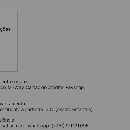
ações
mento seguro
nco, MBWay, Cartão de Crédito, Payshop,
evantamento
ontinente a partir de 100€ (exceto estantes)
elência
safiar-nos... whatsapp: (+351) 911 131 098