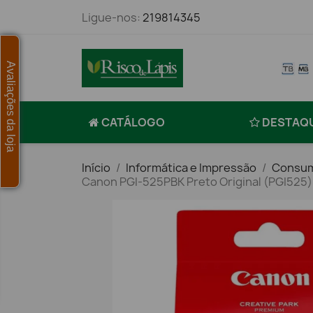
Ligue-nos:
219814345
Avaliações da loja
CATÁLOGO
DESTAQ
Início
Informática e Impressão
Consum
Canon PGI-525PBK Preto Original (PGI525) 