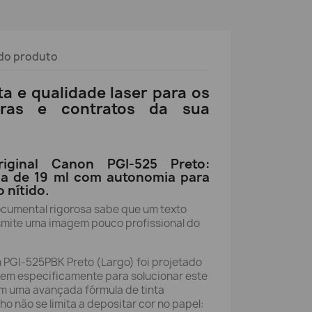
do produto
ta e qualidade laser para os
turas e contratos da sua
riginal Canon PGI-525 Preto:
a de 19 ml com autonomia para
 nítido.
cumental rigorosa sabe que um texto
smite uma imagem pouco profissional do
n PGI-525PBK Preto (Largo) foi projetado
gem especificamente para solucionar este
m uma avançada fórmula de tinta
o não se limita a depositar cor no papel: