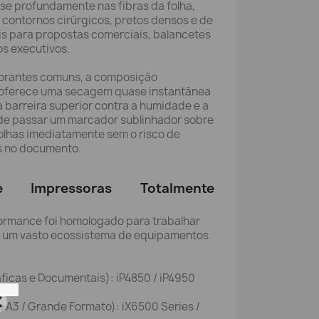
se profundamente nas fibras da folha,
contornos cirúrgicos, pretos densos e de
ais para propostas comerciais, balancetes
ios executivos.
 corantes comuns, a composição
oferece uma secagem quase instantânea
 barreira superior contra a humidade e a
pode passar um marcador sublinhador sobre
olhas imediatamente sem o risco de
s no documento.
e Impressoras Totalmente
rformance foi homologado para trabalhar
m um vasto ecossistema de equipamentos
ficas e Documentais): iP4850 / iP4950
 A3 / Grande Formato): iX6500 Series /