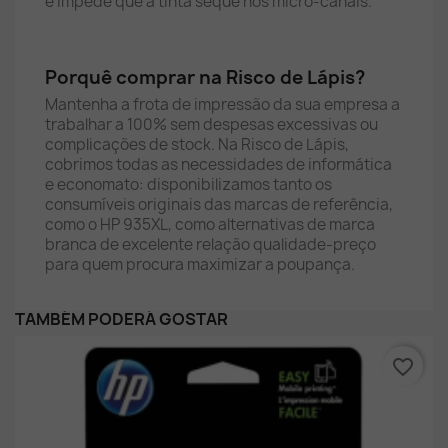
e impede que a tinta seque nos micro-canais.
Porquê comprar na Risco de Lápis?
Mantenha a frota de impressão da sua empresa a
trabalhar a 100% sem despesas excessivas ou
complicações de stock. Na Risco de Lápis,
cobrimos todas as necessidades de informática
e economato: disponibilizamos tanto os
consumíveis originais das marcas de referência,
como o HP 935XL, como alternativas de marca
branca de excelente relação qualidade-preço
para quem procura maximizar a poupança.
TAMBÉM PODERÁ GOSTAR
favorite_border