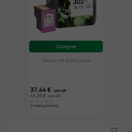
Comprar
Tinteiro HP 302XL Cores
37,44 €
sem IVA
46,05 €
com IVA
0 Avaliação(ões)
favorite_border