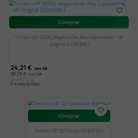
favorite_border
Comprar
Tinteiro HP 920XL Magenta De Alta Capacidade – HP
Original (CD973AE)
24,21 €
sem IVA
29,78 €
com IVA
0 Avaliação(ões)
favorite_border
Comprar
Tinteiro HP 727 Cinzento B3P24A