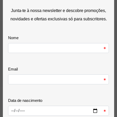
(C2P25A) 9.5ml
26,33 €
sem IVA
32,39 €
com IVA
0 Avaliação(ões)
Comentários (0)
De momento, sem avaliações.
12 outros produtos na mesma
categoria: