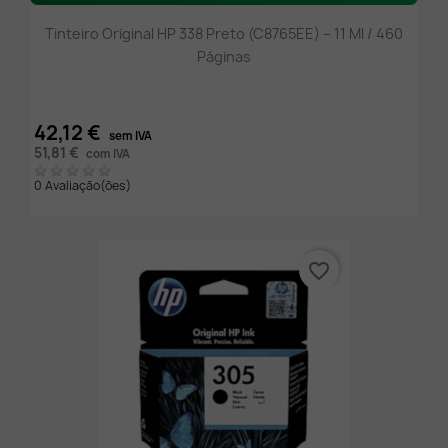
Tinteiro Original HP 338 Preto (C8765EE) – 11 Ml / 460
Páginas
42,12 €
sem IVA
51,81 €
com IVA
0 Avaliação(ões)
favorite_border