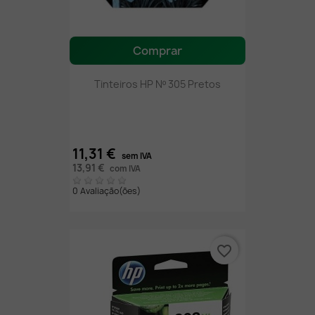
Comprar
Tinteiros HP Nº 305 Pretos
11,31 €
sem IVA
13,91 €
com IVA
0 Avaliação(ões)
favorite_border