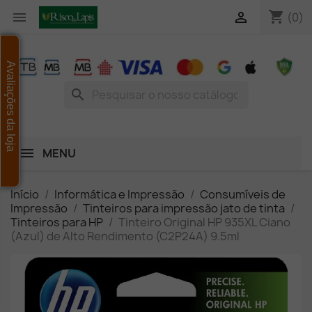
shopping_cart


(0)
Avaliações da loja
search
MENU
Início
Informática e Impressão
Consumíveis de
Impressão
Tinteiros para impressão jato de tinta
Tinteiros para HP
Tinteiro Original HP 935XL Ciano
(Azul) de Alto Rendimento (C2P24A) 9.5ml