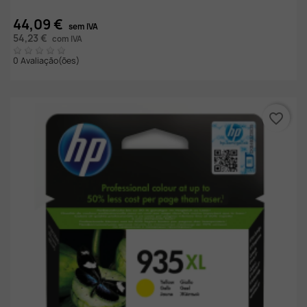
44,09 €
sem IVA
54,23 €
com IVA
0 Avaliação(ões)
favorite_border