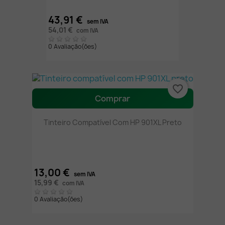
43,91 €
sem IVA
54,01 €
com IVA
0 Avaliação(ões)
favorite_border
Comprar
Tinteiro Compatível Com HP 901XL Preto
13,00 €
sem IVA
15,99 €
com IVA
0 Avaliação(ões)