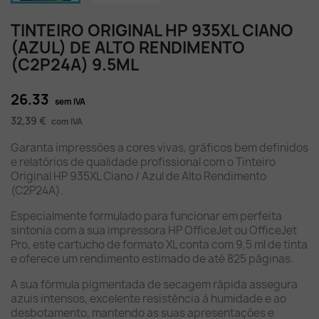
TINTEIRO ORIGINAL HP 935XL CIANO
(AZUL) DE ALTO RENDIMENTO
(C2P24A) 9.5ML
26.33
sem IVA
32,39 €
com IVA
Garanta impressões a cores vivas, gráficos bem definidos
e relatórios de qualidade profissional com o Tinteiro
Original HP 935XL Ciano / Azul de Alto Rendimento
(C2P24A).
Especialmente formulado para funcionar em perfeita
sintonia com a sua impressora HP OfficeJet ou OfficeJet
Pro, este cartucho de formato XL conta com 9,5 ml de tinta
e oferece um rendimento estimado de até 825 páginas.
A sua fórmula pigmentada de secagem rápida assegura
azuis intensos, excelente resistência à humidade e ao
desbotamento, mantendo as suas apresentações e