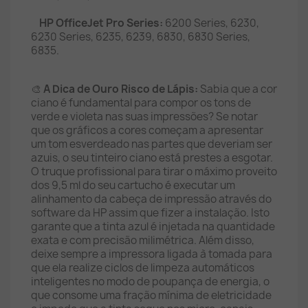
HP OfficeJet Pro Series:
6200 Series, 6230,
6230 Series, 6235, 6239, 6830, 6830 Series,
6835.
🎨
A Dica de Ouro Risco de Lápis:
Sabia que a cor
ciano é fundamental para compor os tons de
verde e violeta nas suas impressões? Se notar
que os gráficos a cores começam a apresentar
um tom esverdeado nas partes que deveriam ser
azuis, o seu tinteiro ciano está prestes a esgotar.
O truque profissional para tirar o máximo proveito
dos 9,5 ml do seu cartucho é executar um
alinhamento da cabeça de impressão através do
software da HP assim que fizer a instalação. Isto
garante que a tinta azul é injetada na quantidade
exata e com precisão milimétrica. Além disso,
deixe sempre a impressora ligada à tomada para
que ela realize ciclos de limpeza automáticos
inteligentes no modo de poupança de energia, o
que consome uma fração mínima de eletricidade