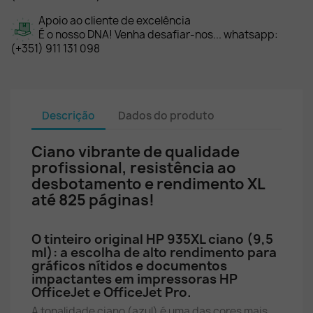
Apoio ao cliente de excelência
É o nosso DNA! Venha desafiar-nos... whatsapp:
(+351) 911 131 098
Descrição
Dados do produto
Ciano vibrante de qualidade
profissional, resistência ao
desbotamento e rendimento XL
até 825 páginas!
O tinteiro original HP 935XL ciano (9,5
ml): a escolha de alto rendimento para
gráficos nítidos e documentos
impactantes em impressoras HP
OfficeJet e OfficeJet Pro.
A tonalidade ciano (azul) é uma das cores mais