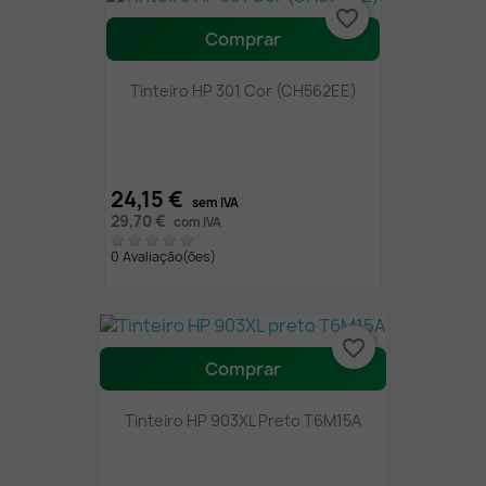
favorite_border
Comprar
Tinteiro HP 301 Cor (CH562EE)
24,15 €
sem IVA
29,70 €
com IVA
0 Avaliação(ões)
favorite_border
Comprar
Tinteiro HP 903XL Preto T6M15A