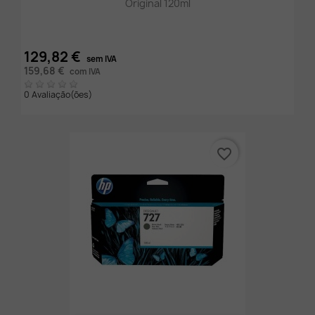
Original 120ml
129,82 €
sem IVA
159,68 €
com IVA
0 Avaliação(ões)
favorite_border