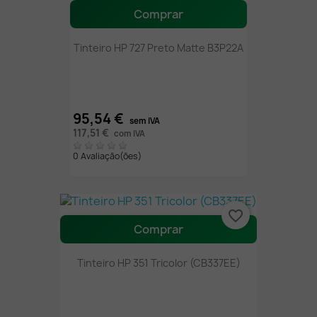
Comprar
Tinteiro HP 727 Preto Matte B3P22A
95,54 €
sem IVA
117,51 €
com IVA
0 Avaliação(ões)
favorite_border
Comprar
Tinteiro HP 351 Tricolor (CB337EE)