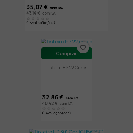
35,07 €
sem IVA
43,14 €
com IVA
0 Avaliação(ões)
favorite_border
Comprar
Tinteiro HP 22 Cores
32,86 €
sem IVA
40,42 €
com IVA
0 Avaliação(ões)