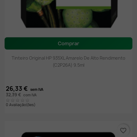
Comprar
Tinteiro Original HP 935XL Amarelo De Alto Rendimento
(C2P26A) 9.5ml
26,33 €
sem IVA
32,39 €
com IVA
0 Avaliação(ões)
favorite_border