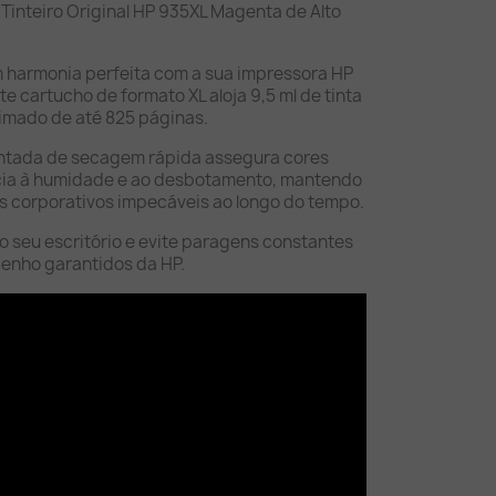
 Tinteiro Original HP 935XL Magenta de Alto
 harmonia perfeita com a sua impressora HP
te cartucho de formato XL aloja 9,5 ml de tinta
imado de até 825 páginas.
entada de secagem rápida assegura cores
ncia à humidade e ao desbotamento, mantendo
 corporativos impecáveis ao longo do tempo.
o seu escritório e evite paragens constantes
penho garantidos da HP.