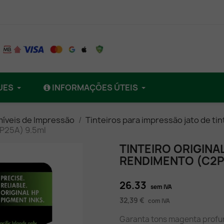
UES
INFORMAÇÕES ÚTEIS
íveis de Impressão
Tinteiros para impressão jato de tin
P25A) 9.5ml
TINTEIRO ORIGINA
RENDIMENTO (C2P
26.33
sem IVA
32,39 €
com IVA
Garanta tons magenta profund