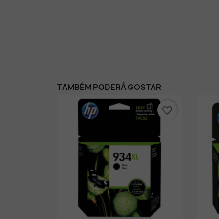
TAMBÉM PODERÁ GOSTAR
favorite_border