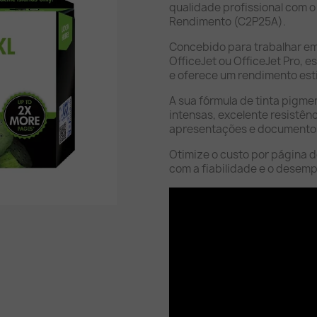
qualidade profissional com o
Rendimento (C2P25A).
Concebido para trabalhar em
OfficeJet ou OfficeJet Pro, es
e oferece um rendimento est
A sua fórmula de tinta pigm
intensas, excelente resistê
apresentações e documentos
Otimize o custo por página d
com a fiabilidade e o desem