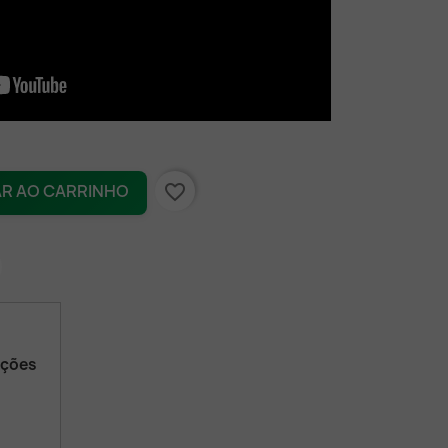
favorite_border
AR AO CARRINHO
ações