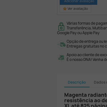
Adicionar avaliação
Ver avaliação
Várias formas de paga
Transferência, Multiba
Google Pay ou Apple Pay
Opção de entrega ou l
Entregas gratuitas no c
Apoio ao cliente de exc
É o nosso DNA! Venha de
Descrição
Dados 
Magenta radiante
resistência ao 
XL até 825 págin