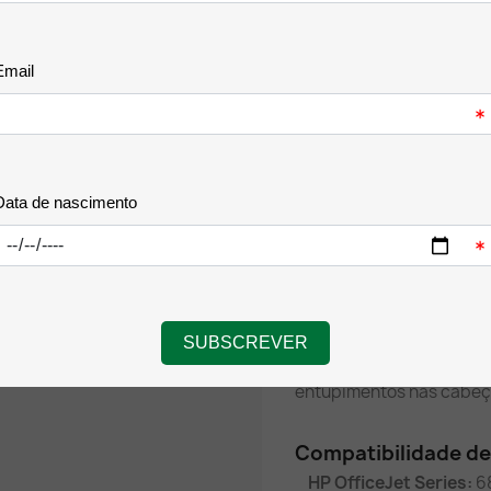
Destaques de Perfo
Visual:
Rendimento Alargado 
desenhada para dar resp
paragens inesperadas.
Cores Vivas e Resiste
que resiste ao contacto 
envelhecimento no arqui
Tonalidade Magenta P
vívidos e uniformes, ide
infografias e brochuras.
Fiabilidade e Proteçã
projetada para fluir sua
entupimentos nas cabeç
Compatibilidade d
HP OfficeJet Series:
68