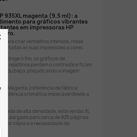
 HP 935XL magenta (9,5 ml): a
dimento para gráficos vibrantes
ctantes em impressoras HP
t Pro.
l para criar vermelhos intensos, rosas
 em todas as suas impressões a cores.
a atinge o fim, os gráficos de
s e relatórios perdem o contraste e ficam
do ou baço, prejudicando a imagem
cio.
35XL Magenta (referência de fábrica
nsistência cromática impecável desde a
a.
entada de alta densidade, esta versão XL
mia alargada para cerca de 825 páginas
to por cópia e a necessidade de
s.