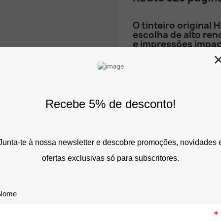
O tinteiro original
escolha de alto ren
e impressões impa
OfficeJet e OfficeJe
A cor magenta é essencia
definidos e tons quentes
Quando o tinteiro magent
apresentações comerciai
com um aspeto esverdea
corporativa do seu negó
O Tinteiro Original HP 9
C2P25A) garante uma co
primeira até à última folh
Com 9,5 ml de tinta pigm
proporciona uma autono
padrão, reduzindo o cus
substituições frequente