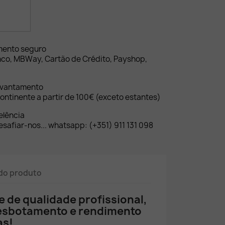
mento seguro
nco, MBWay, Cartão de Crédito, Payshop,
evantamento
ontinente a partir de 100€ (exceto estantes)
elência
safiar-nos... whatsapp: (+351) 911 131 098
do produto
 de qualidade profissional,
desbotamento e rendimento
as!