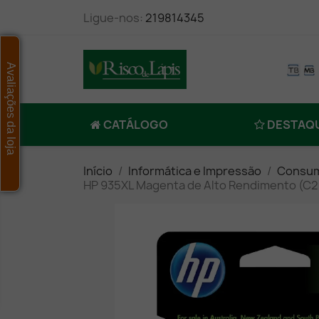
Ligue-nos:
219814345
Avaliações da loja
CATÁLOGO
DESTAQ
Início
Informática e Impressão
Consum
HP 935XL Magenta de Alto Rendimento (C2