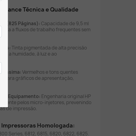
rmance Técnica e Qualidade
XL (825 Páginas):
Capacidade de 9,5 ml
osta a fluxos de trabalho frequentes sem
ntes:
Tinta pigmentada de alta precisão
com a humidade, à luz e ao
vo.
uríssima:
Vermelhos e tons quentes
ais para gráficos de apresentação,
o do Equipamento:
Engenharia original HP
vemente pelos micro-injetores, prevenindo
as de impressão.
e Impressoras Homologada:
00 Series, 6812, 6815, 6820, 6822, 6825.