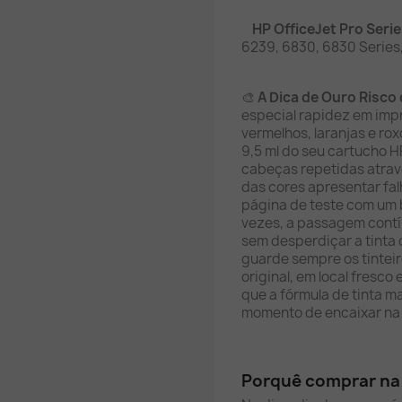
HP OfficeJet Pro Serie
6239, 6830, 6830 Series
🎨
A Dica de Ouro Risco 
especial rapidez em imp
vermelhos, laranjas e ro
9,5 ml do seu cartucho H
cabeças repetidas atra
das cores apresentar fal
página de teste com um 
vezes, a passagem contí
sem desperdiçar a tinta 
guarde sempre os tintei
original, em local fresco 
que a fórmula de tinta m
momento de encaixar na
Porquê comprar na 