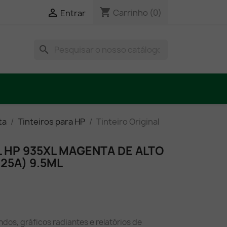
shopping_cart

Carrinho
(0)
Entrar
search
ta
Tinteiros para HP
Tinteiro Original
L HP 935XL MAGENTA DE ALTO
25A) 9.5ML
os, gráficos radiantes e relatórios de