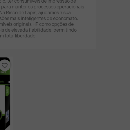
cio, ter consumíveis de impressão de
 para manter os processos operacionais
. Na Risco de Lápis, ajudamos a sua
sões mais inteligentes de economato:
íveis originais HP como opções de
s de elevada fiabilidade, permitindo
m total liberdade.
favorite_border