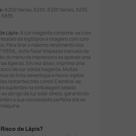
s:
6200 Series, 6230, 6230 Series, 6235,
, 6835.
de Lápis:
A cor magenta consome-se com
ressões de logótipos e imagens com tons
xos. Para tirar o máximo rendimento dos
P 935XL, evite fazer limpezas manuais de
vés do menu da impressora se apenas uma
has ligeiras. Em vez disso, imprima uma
bloco de cor sólida magenta. Muitas
nua de tinta desentope o micro-injetor
das restantes três cores! E lembre-se:
ros suplentes na embalagem selada
e ao abrigo da luz solar direta, garantindo
antém a sua viscosidade perfeita até ao
 máquina.
Risco de Lápis?