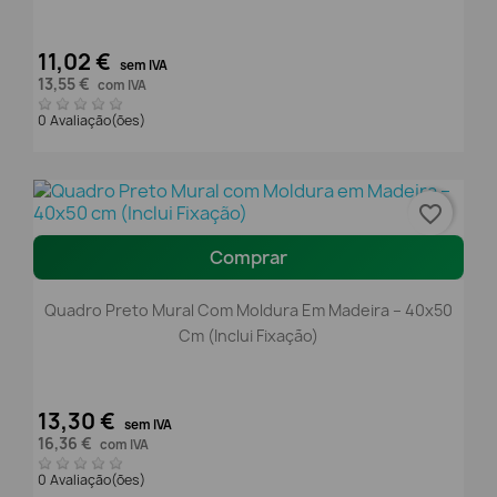
11,02 €
sem IVA
13,55 €
com IVA
0 Avaliação(ões)
favorite_border
Comprar
Quadro Preto Mural Com Moldura Em Madeira – 40x50
Cm (Inclui Fixação)
13,30 €
sem IVA
16,36 €
com IVA
0 Avaliação(ões)