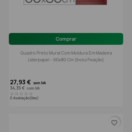
Comprar
Quadro Preto Mural Com Moldura Em Madeira
Liderpapel – 60x80 Cm (Inclui Fixação)
27,93 €
sem IVA
34,35 €
com IVA
0 Avaliação(ões)
favorite_border