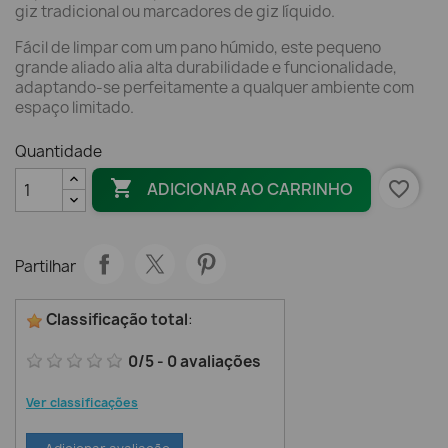
giz tradicional ou marcadores de giz líquido.
Fácil de limpar com um pano húmido, este pequeno
grande aliado alia alta durabilidade e funcionalidade,
adaptando-se perfeitamente a qualquer ambiente com
espaço limitado.
Quantidade

favorite_border
ADICIONAR AO CARRINHO
Partilhar
Classificação total
:
0
/
5
-
0
avaliações
Ver classificações