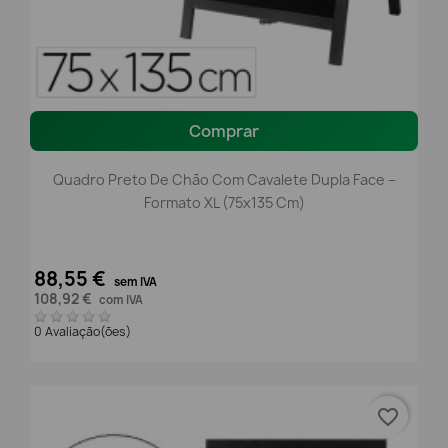
Comprar
Quadro Preto De Chão Com Cavalete Dupla Face –
Formato XL (75x135 Cm)
88,55 €
sem IVA
108,92 €
com IVA
0 Avaliação(ões)
favorite_border