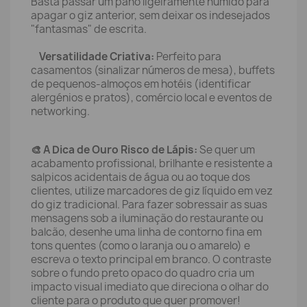
Basta passar um pano ligeiramente húmido para
apagar o giz anterior, sem deixar os indesejados
"fantasmas" de escrita.
Versatilidade Criativa:
Perfeito para
casamentos (sinalizar números de mesa), buffets
de pequenos-almoços em hotéis (identificar
alergénios e pratos), comércio local e eventos de
networking.
🎨 A Dica de Ouro Risco de Lápis:
Se quer um
acabamento profissional, brilhante e resistente a
salpicos acidentais de água ou ao toque dos
clientes, utilize marcadores de giz líquido em vez
do giz tradicional. Para fazer sobressair as suas
mensagens sob a iluminação do restaurante ou
balcão, desenhe uma linha de contorno fina em
tons quentes (como o laranja ou o amarelo) e
escreva o texto principal em branco. O contraste
sobre o fundo preto opaco do quadro cria um
impacto visual imediato que direciona o olhar do
cliente para o produto que quer promover!