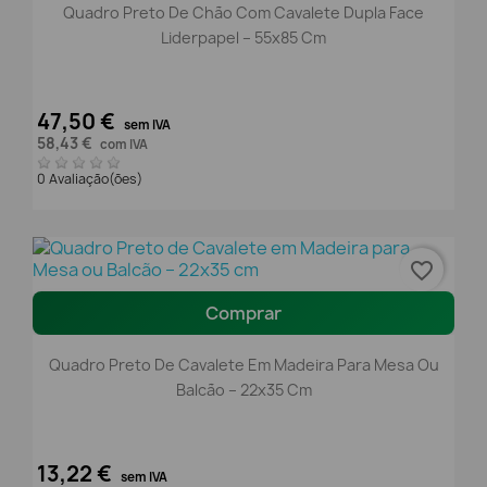
Quadro Preto De Chão Com Cavalete Dupla Face
Liderpapel – 55x85 Cm
47,50 €
sem IVA
58,43 €
com IVA
0 Avaliação(ões)
favorite_border
Comprar
Quadro Preto De Cavalete Em Madeira Para Mesa Ou
Balcão – 22x35 Cm
13,22 €
sem IVA