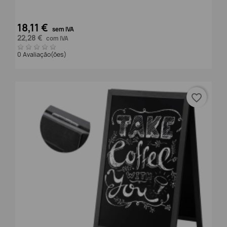
18,11 €
sem IVA
22,28 €
com IVA
0 Avaliação(ões)
favorite_border