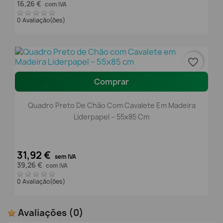
16,26 €
com IVA
0 Avaliação(ões)
favorite_border
Comprar
Quadro Preto De Chão Com Cavalete Em Madeira
Liderpapel – 55x85 Cm
31,92 €
sem IVA
39,26 €
com IVA
0 Avaliação(ões)
Avaliações
(0)