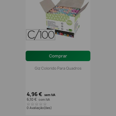
Comprar
Giz Colorido Para Quadros
4,96 €
sem IVA
6,10 €
com IVA
0 Avaliação(ões)