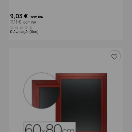
9,03 €
sem IVA
11,11 €
com IVA
0 Avaliação(ões)
favorite_border