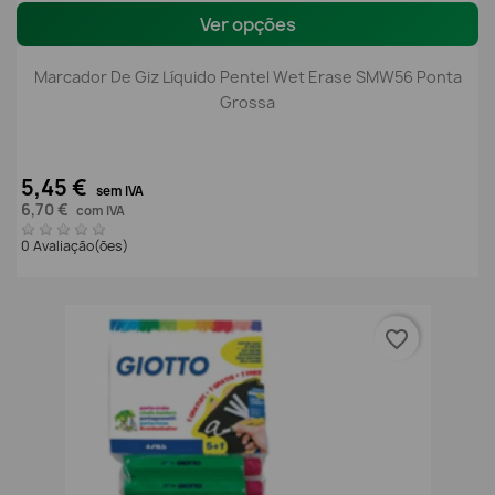
Ver opções
Marcador De Giz Líquido Pentel Wet Erase SMW56 Ponta
Grossa
5,45 €
sem IVA
6,70 €
com IVA
0 Avaliação(ões)
favorite_border