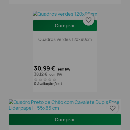
favorite_border
Comprar
Quadros Verdes 120x90cm
30,99 €
sem IVA
38,12 €
com IVA
0 Avaliação(ões)
favorite_border
Comprar