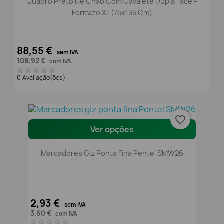
Quadro Preto De Chão Com Cavalete Dupla Face –
Formato XL (75x135 Cm)
88,55 €
sem IVA
108,92 €
com IVA
0 Avaliação(ões)
favorite_border
Ver opções
Marcadores Giz Ponta Fina Pentel SMW26
2,93 €
sem IVA
3,60 €
com IVA