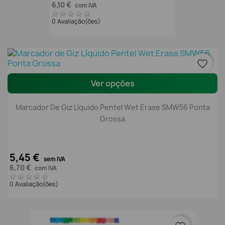
6,10 €
com IVA
0 Avaliação(ões)
favorite_border
Ver opções
Marcador De Giz Líquido Pentel Wet Erase SMW56 Ponta
Grossa
5,45 €
sem IVA
6,70 €
com IVA
0 Avaliação(ões)