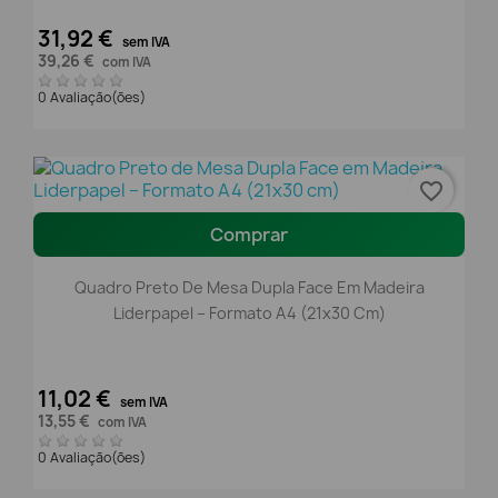
31,92 €
sem IVA
39,26 €
com IVA
0 Avaliação(ões)
favorite_border
Comprar
Quadro Preto De Mesa Dupla Face Em Madeira
Liderpapel – Formato A4 (21x30 Cm)
11,02 €
sem IVA
13,55 €
com IVA
0 Avaliação(ões)