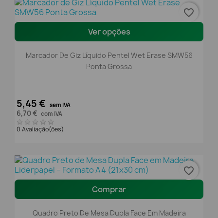
favorite_border
Ver opções
Marcador De Giz Líquido Pentel Wet Erase SMW56
Ponta Grossa
5,45 €
sem IVA
6,70 €
com IVA
0 Avaliação(ões)
favorite_border
Comprar
Quadro Preto De Mesa Dupla Face Em Madeira