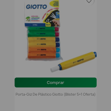
favorite_border
Comprar
Porta-Giz De Plástico Giotto (Blister 5+1 Oferta)