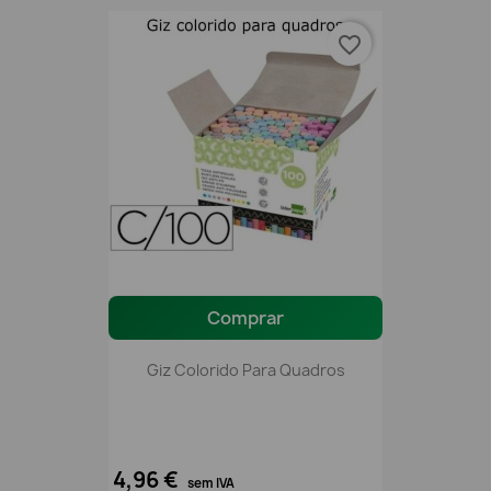
favorite_border
Comprar
Giz Colorido Para Quadros
4,96 €
sem IVA