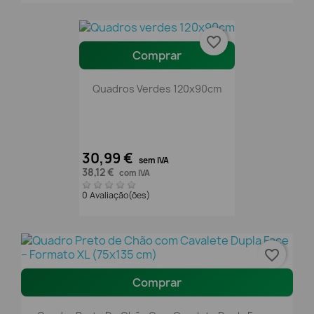
favorite_border
Comprar
Quadros Verdes 120x90cm
30,99 €
sem IVA
38,12 €
com IVA
0 Avaliação(ões)
favorite_border
Comprar