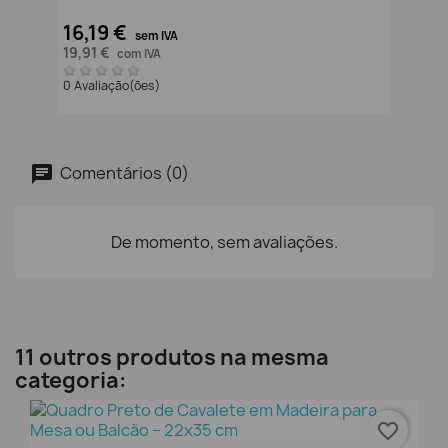
16,19 €
sem IVA
19,91 €
com IVA
0 Avaliação(ões)
Comentários (0)
De momento, sem avaliações.
11 outros produtos na mesma
categoria:
favorite_border