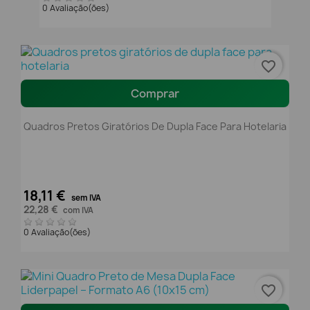
0 Avaliação(ões)
favorite_border
Comprar
Quadros Pretos Giratórios De Dupla Face Para Hotelaria
18,11 €
sem IVA
22,28 €
com IVA
0 Avaliação(ões)
favorite_border