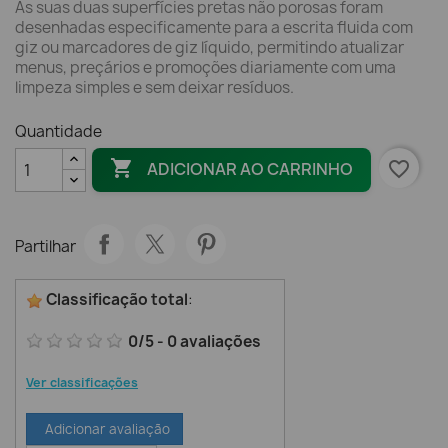
As suas duas superfícies pretas não porosas foram
desenhadas especificamente para a escrita fluida com
giz ou marcadores de giz líquido, permitindo atualizar
menus, preçários e promoções diariamente com uma
limpeza simples e sem deixar resíduos.
Quantidade

favorite_border
ADICIONAR AO CARRINHO
Partilhar
Classificação total
:
0
/
5
-
0
avaliações
Ver classificações
Adicionar avaliação