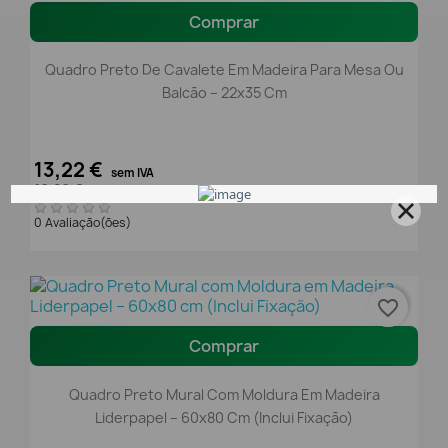
Comprar
Quadro Preto De Cavalete Em Madeira Para Mesa Ou
Balcão – 22x35 Cm
13,22 €
sem IVA
16,26 €
com IVA
0 Avaliação(ões)
favorite_border
Comprar
Quadro Preto Mural Com Moldura Em Madeira
Liderpapel – 60x80 Cm (Inclui Fixação)