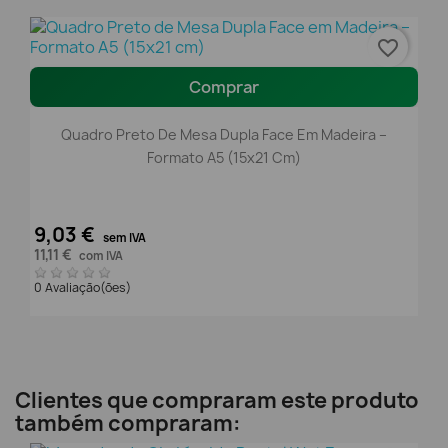
favorite_border
Comprar
Quadro Preto De Mesa Dupla Face Em Madeira –
Formato A5 (15x21 Cm)
9,03 €
sem IVA
11,11 €
com IVA
0 Avaliação(ões)
Clientes que compraram este produto
também compraram: