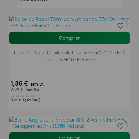
favorite_border
Comprar
Rolos De Papel Térmico Multibanco 57x40x11 Mm BPA
Free – Pack 10 Unidades
1,86 €
sem IVA
2,29 €
com IVA
0 Avaliação(ões)
favorite_border
Comprar