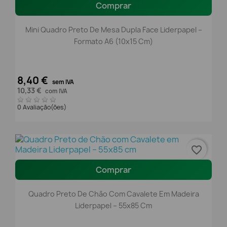
Comprar
Mini Quadro Preto De Mesa Dupla Face Liderpapel –
Formato A6 (10x15 Cm)
8,40 €
sem IVA
10,33 €
com IVA
0 Avaliação(ões)
favorite_border
Comprar
Quadro Preto De Chão Com Cavalete Em Madeira
Liderpapel – 55x85 Cm