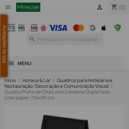
shopping_cart


(0)
Avaliações da loja
search
MENU
Início
Horeca & Lar
Quadros para Hotelaria e
Restauração: Decoração e Comunicação Visual
Quadro Preto de Chão com Cavalete Dupla Face
Liderpapel – 55x85 cm