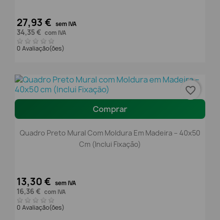
27,93 €
sem IVA
34,35 €
com IVA
0 Avaliação(ões)
favorite_border
Comprar
Quadro Preto Mural Com Moldura Em Madeira – 40x50
Cm (Inclui Fixação)
13,30 €
sem IVA
16,36 €
com IVA
0 Avaliação(ões)