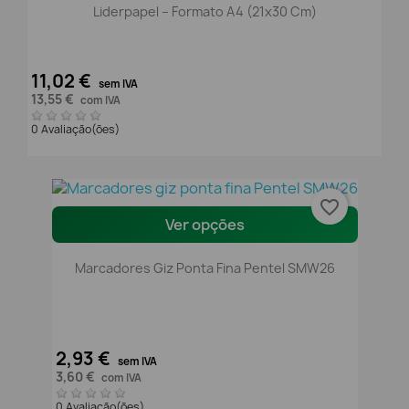
Liderpapel – Formato A4 (21x30 Cm)
11,02 €
sem IVA
13,55 €
com IVA
0 Avaliação(ões)
favorite_border
Ver opções
Marcadores Giz Ponta Fina Pentel SMW26
2,93 €
sem IVA
3,60 €
com IVA
0 Avaliação(ões)