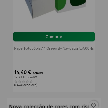
Comprar
Papel Fotocópia A4 Green By Navigator 5x500Fls
14,40 €
sem IVA
17,71 €
com IVA
0 Avaliação(ões)
favorite_border