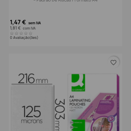
1,47 €
sem IVA
1,81 €
com IVA
0 Avaliação(ões)
favorite_border