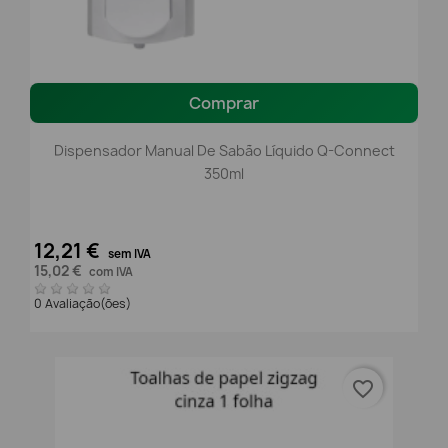
Comprar
Dispensador Manual De Sabão Líquido Q-Connect
350ml
12,21 €
sem IVA
15,02 €
com IVA
0 Avaliação(ões)
favorite_border