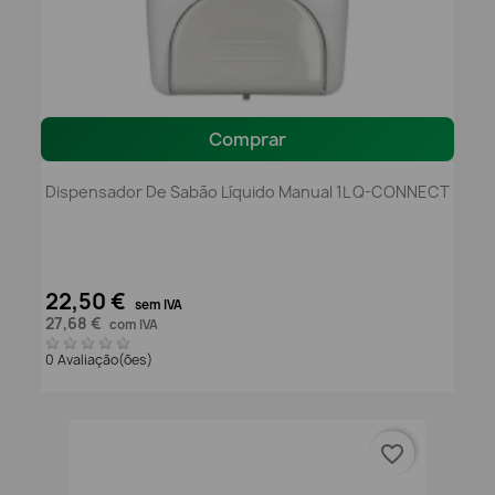
Comprar
Dispensador De Sabão Líquido Manual 1L Q-CONNECT
22,50 €
sem IVA
27,68 €
com IVA
0 Avaliação(ões)
favorite_border