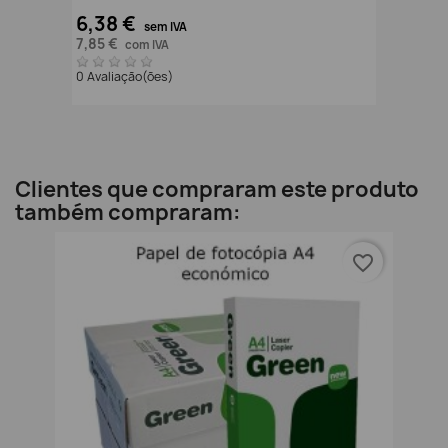
6,38 €
sem IVA
7,85 €
com IVA
0 Avaliação(ões)
Clientes que compraram este produto
também compraram:
favorite_border