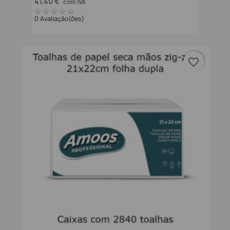
41,40 €
com IVA
0 Avaliação(ões)
favorite_border