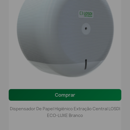
Comprar
Dispensador De Papel Higiénico Extração Central LOSDI
ECO-LUXE Branco