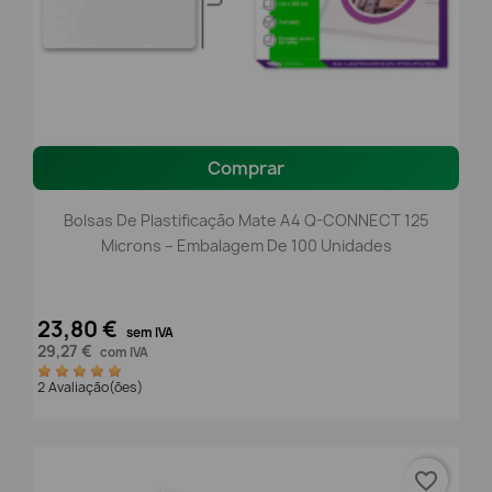
Comprar
Bolsas De Plastificação Mate A4 Q-CONNECT 125
Microns – Embalagem De 100 Unidades
23,80 €
sem IVA
29,27 €
com IVA
2 Avaliação(ões)
favorite_border