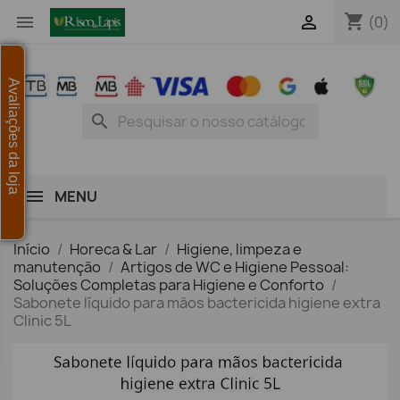
shopping_cart


(0)
Avaliações da loja
search
MENU
Início
Horeca & Lar
Higiene, limpeza e
manutenção
Artigos de WC e Higiene Pessoal:
Soluções Completas para Higiene e Conforto
Sabonete líquido para mãos bactericida higiene extra
Clinic 5L