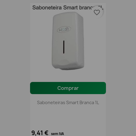
favorite_border
Comprar
Saboneteiras Smart Branca 1L
9,41 €
sem IVA