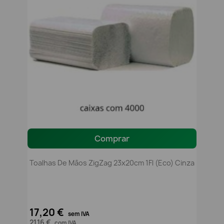
Comprar
Toalhas De Mãos ZigZag 23x20cm 1Fl (Eco) Cinza
17,20 €
sem IVA
21,16 €
com IVA