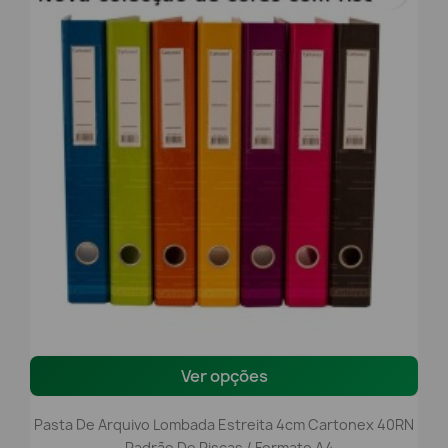
Ver opções
Pasta De Arquivo Lombada Estreita 4cm Cartonex 40RN
– Padrão De Riscas / Formato A4