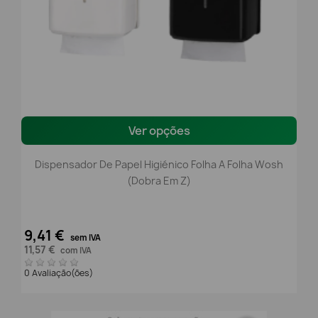
Ver opções
Dispensador De Papel Higiénico Folha A Folha Wosh
(Dobra Em Z)
9,41 €
sem IVA
11,57 €
com IVA
0 Avaliação(ões)