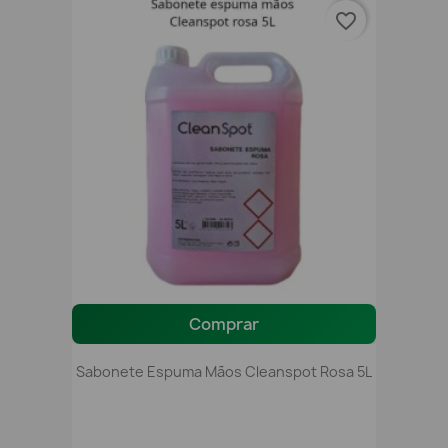
favorite_border
Comprar
Sabonete Espuma Mãos Cleanspot Rosa 5L