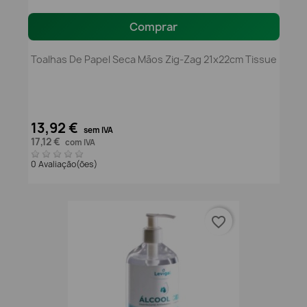
Comprar
Toalhas De Papel Seca Mãos Zig-Zag 21x22cm Tissue
13,92 €
sem IVA
17,12 €
com IVA
0 Avaliação(ões)
favorite_border