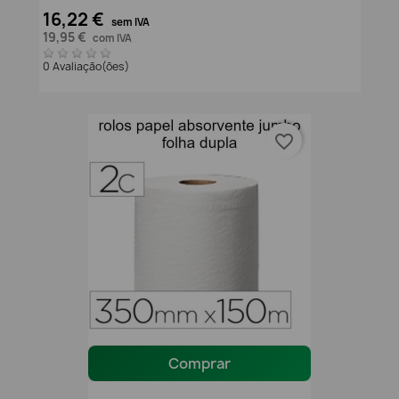
16,22 €
sem IVA
19,95 €
com IVA
0 Avaliação(ões)
favorite_border
Comprar