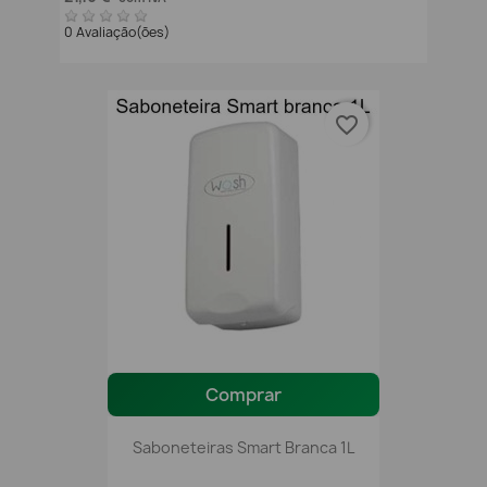
0 Avaliação(ões)
favorite_border
Comprar
Saboneteiras Smart Branca 1L