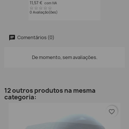
11,57 €
com IVA
0 Avaliação(ões)
Comentários (0)
De momento, sem avaliações.
12 outros produtos na mesma
categoria:
favorite_border