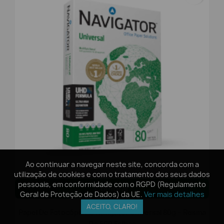
Ao continuar a navegar neste site, concorda com a
Ao continuar a navegar neste site, concorda com a
utilização de cookies e com o tratamento dos seus dados
utilização de cookies e com o tratamento dos seus dados
pessoais, em conformidade com o RGPD (Regulamento
pessoais, em conformidade com o RGPD (Regulamento
Comprar
Geral de Proteção de Dados) da UE.
Geral de Proteção de Dados) da UE.
Ver mais detalhes
Ver mais detalhes
ACEITO, CLARO!
ACEITO, CLARO!
Papel De Fotocópia A3 Navigator Universal 80g – Resma
De 500 Folhas