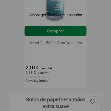
Comprar
Álcool Gel 500ml Com Doseador
2,10 €
sem IVA
2,58 €
com IVA
0 Avaliação(ões)
favorite_border