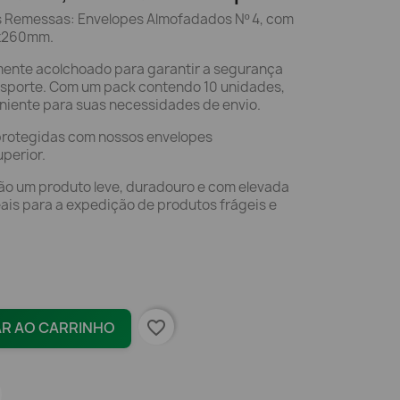
s Remessas: Envelopes Almofadados Nº 4, com
0x260mm.
ente acolchoado para garantir a segurança
ansporte. Com um pack contendo 10 unidades,
niente para suas necessidades de envio.
rotegidas com nossos envelopes
perior.
o um produto leve, duradouro e com elevada
ais para a expedição de produtos frágeis e
favorite_border
AR AO CARRINHO