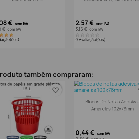
08 €
2,57 €
sem IVA
sem IVA
0 €
3,16 €
com IVA
com IVA
liação(ões)
0 Avaliação(ões)
 produto também compraram:
favorite_border
fa
Vista rápida

Blocos De Notas Adesiva
Amarelas 102x76mm
0,44 €
sem IVA
0,54 €