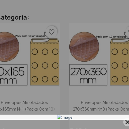
ategoria:
favorite_border
fa
Vista rápida
Vista rápida


Envelopes Almofadados
Envelopes Almofadados
0x165mm Nº 1 (packs Com 10)
270x360mm Nº 8 (packs Com