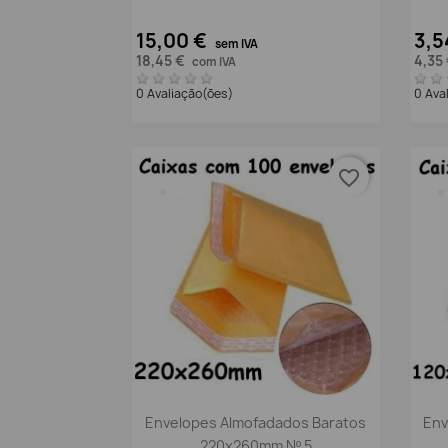
15,00 €
3,5
sem IVA
18,45 €
4,35
com IVA
0 Avaliação(ões)
0 Ava
favorite_border
Vista rápida

Envelopes Almofadados Baratos
Env
220x260mm Nº 5