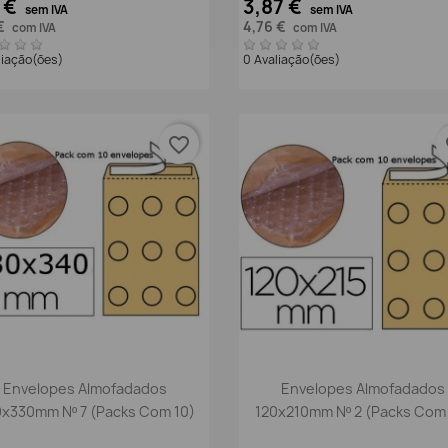
8 €
3,87 €
sem IVA
sem IVA
 €
4,76 €
com IVA
com IVA
liação(ões)
0 Avaliação(ões)
favorite_border
fa
Vista rápida
Vista rápida


Envelopes Almofadados
Envelopes Almofadados
x330mm Nº 7 (packs Com 10)
120x210mm Nº 2 (packs Com