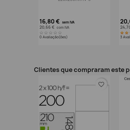
16,80 €
20,
sem IVA
20,66 €
24,7
com IVA
0 Avaliação(ões)
3 Ava
Clientes que compraram este
favorite_border