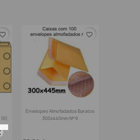
vorite_border
favorite_border
Vista rápida

Envelopes Almofadados Baratos
 10)
300x445mm Nº 9