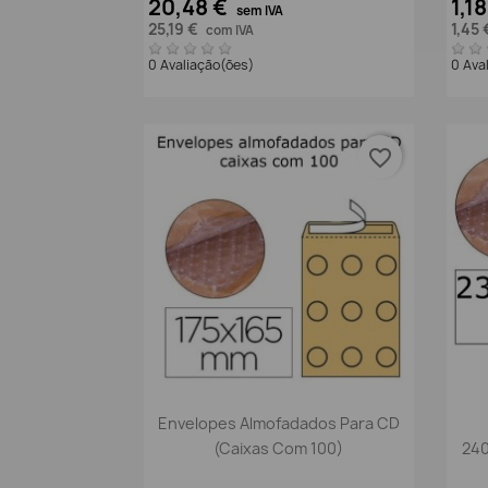
20,48 €
1,1
sem IVA
25,19 €
1,45
com IVA
0 Avaliação(ões)
0 Ava
favorite_border
Vista rápida

Envelopes Almofadados Para CD
(caixas Com 100)
240