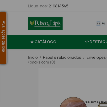
Ligue-nos:
219814345
Avaliações da loja
CATÁLOGO
DESTAQ
Início
Papel e relacionados
Envelopes 
(packs com 10)