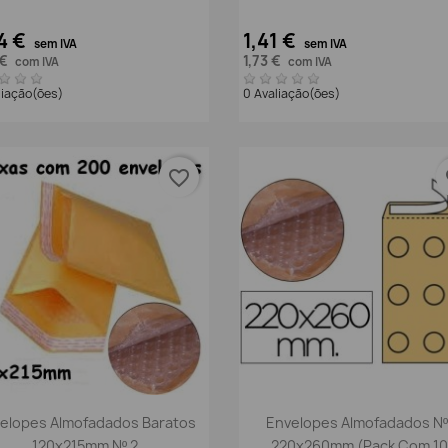
4 €
1,41 €
sem IVA
sem IVA
 €
1,73 €
com IVA
com IVA
liação(ões)
0 Avaliação(ões)
favorite_border
fa
Vista rápida
Vista rápida


elopes Almofadados Baratos
Envelopes Almofadados Nº
120x215mm Nº 2
220x260mm (pack Com 10