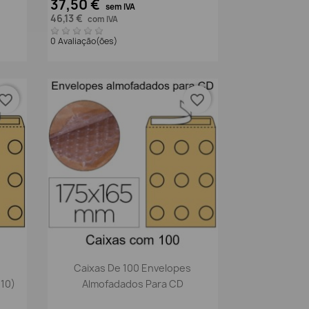
37,50 €
sem IVA
46,13 €
com IVA
0 Avaliação(ões)
vorite_border
favorite_border
Vista rápida

Caixas De 100 Envelopes
 10)
Almofadados Para CD