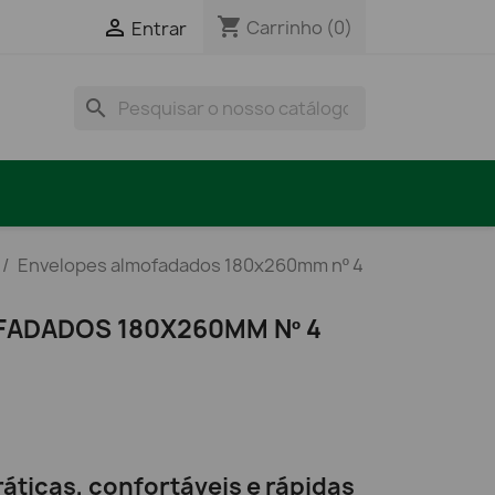
shopping_cart

Carrinho
(0)
Entrar
search
Envelopes almofadados 180x260mm nº 4
ADADOS 180X260MM Nº 4
áticas, confortáveis e rápidas