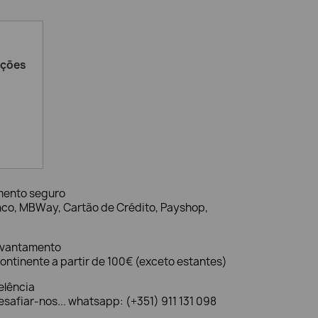
ações
mento seguro
nco, MBWay, Cartão de Crédito, Payshop,
evantamento
ontinente a partir de 100€ (exceto estantes)
elência
safiar-nos... whatsapp: (+351) 911 131 098