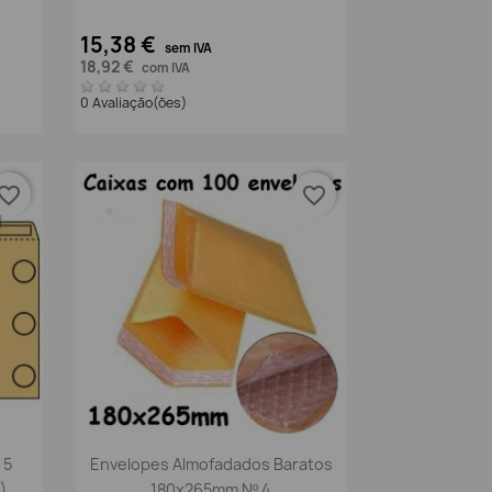
15,38 €
sem IVA
18,92 €
com IVA
0 Avaliação(ões)
vorite_border
favorite_border
Vista rápida

 5
Envelopes Almofadados Baratos
)
180x265mm Nº 4