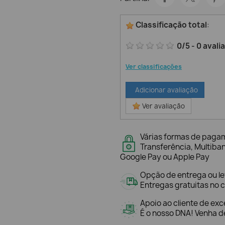
Classificação total
:
0
/
5
-
0
avali
Ver classificações
Adicionar avaliação
Ver avaliação
Várias formas de paga
Transferência, Multiba
Google Pay ou Apple Pay
Opção de entrega ou l
Entregas gratuitas no c
Apoio ao cliente de exc
É o nosso DNA! Venha de