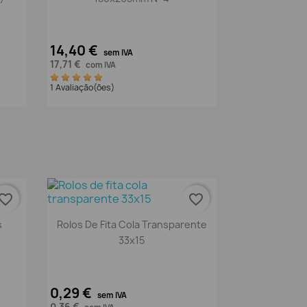
14,40 €
sem IVA
17,71 €
com IVA
1 Avaliação(ões)
vorite_border
favorite_border
Vista rápida

s
Rolos De Fita Cola Transparente
33x15
0,29 €
sem IVA
0,36 €