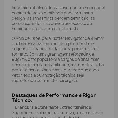
Imprimir trabalhos desta envergadura num papel
comum de baixa qualidade pode arruinar o
design: as linhas finas perdem definição, as
cores expandem-se devido ao excesso de
humidade da tinta e o papel ondula.
O Rolo de Papel para Plotter Navigator de 914mm
quebra essa barreira ao transpor a lendária
engenharia papeleira da marca para o grande
formato. Com uma gramagem reforçada de
90g/m², este papel tolera cargas de tinta mais
densas com total estabilidade, mantendo a folha
perfeitamente plana e assegurando que cada
vetor, escala ou anotação técnica seja
reproduzido com nitidez cirúrgica.
Destaques de Performance e Rigor
Técnico:
Brancura e Contraste Extraordinários:
Superfície de alto brilho que realça a opacidade
das linhas pretas e a vivacidade dos