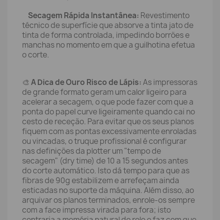
Secagem Rápida Instantânea:
Revestimento
técnico de superfície que absorve a tinta jato de
tinta de forma controlada, impedindo borrões e
manchas no momento em que a guilhotina efetua
o corte.
🎨
A Dica de Ouro Risco de Lápis:
As impressoras
de grande formato geram um calor ligeiro para
acelerar a secagem, o que pode fazer com que a
ponta do papel curve ligeiramente quando cai no
cesto de receção. Para evitar que os seus planos
fiquem com as pontas excessivamente enroladas
ou vincadas, o truque profissional é configurar
nas definições da plotter um "tempo de
secagem" (dry time) de 10 a 15 segundos antes
do corte automático. Isto dá tempo para que as
fibras de 90g estabilizem e arrefeçam ainda
esticadas no suporte da máquina. Além disso, ao
arquivar os planos terminados, enrole-os sempre
com a face impressa virada para fora; isto
contraria a memória natural do rolo e faz com que