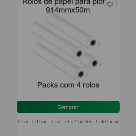
favorite_border
Comprar
Rolos De Papel Para Plotter 914x50m Pack Com 4