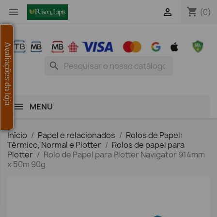
shopping_cart


(0)
Avaliações da loja
search
MENU
Início
Papel e relacionados
Rolos de Papel:
Térmico, Normal e Plotter
Rolos de papel para
Plotter
Rolo de Papel para Plotter Navigator 914mm
x 50m 90g