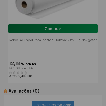
Comprar
Rolos De Papel Para Plotter 610mmx50m 90g Navigator
12,18 €
sem IVA
14,98 €
com IVA
0 Avaliação(ões)
Avaliações
(0)
Escrever uma avaliação