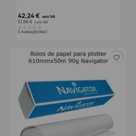
42,24 €
sem IVA
51,96 €
com IVA
0 Avaliação(ões)
favorite_border