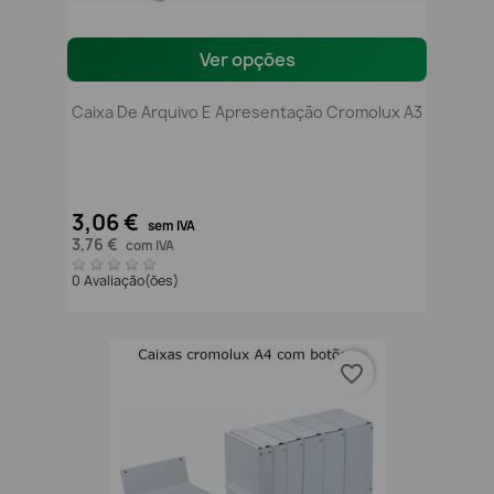
Ver opções
Caixa De Arquivo E Apresentação Cromolux A3
3,06 €
sem IVA
3,76 €
com IVA
0 Avaliação(ões)
favorite_border