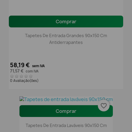
Comprar
Tapetes De Entrada Grandes 90x150 Cm
Antiderrapantes
58,19 €
sem IVA
71,57 €
com IVA
0 Avaliação(ões)
favorite_border
Comprar
Tapetes De Entrada Laváveis 90x150 Cm