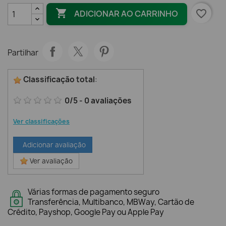

favorite_border
ADICIONAR AO CARRINHO
Partilhar
Classificação total
:
0
/
5
-
0
avaliações
Ver classificações
Adicionar avaliação
Ver avaliação
Várias formas de pagamento seguro
Transferência, Multibanco, MBWay, Cartão de
Crédito, Payshop, Google Pay ou Apple Pay