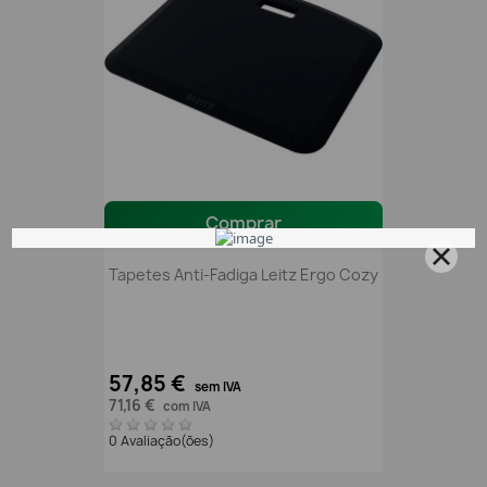
Comprar
Tapetes Anti-Fadiga Leitz Ergo Cozy
57,85 €
sem IVA
71,16 €
com IVA
0 Avaliação(ões)