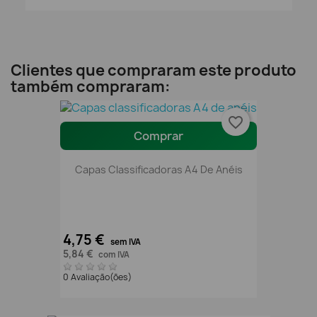
Clientes que compraram este produto
também compraram:
favorite_border
Comprar
Capas Classificadoras A4 De Anéis
4,75 €
sem IVA
5,84 €
com IVA
0 Avaliação(ões)