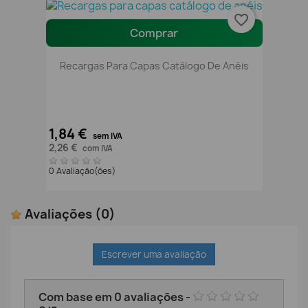
favorite_border
Comprar
Recargas Para Capas Catálogo De Anéis
1,84 €
sem IVA
2,26 €
com IVA
0 Avaliação(ões)
Avaliações
(0)
Escrever uma avaliação
Com base em
0
avaliações
-