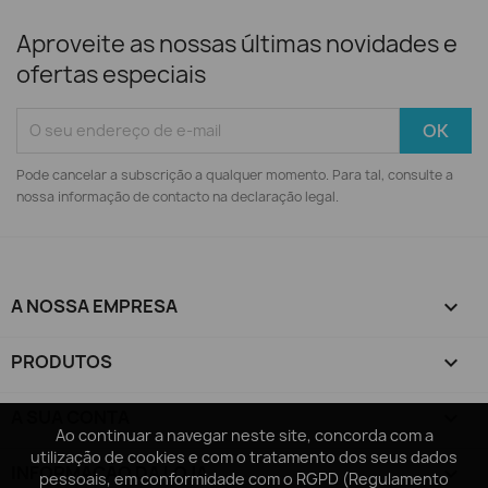
Aproveite as nossas últimas novidades e
ofertas especiais
Pode cancelar a subscrição a qualquer momento. Para tal, consulte a
nossa informação de contacto na declaração legal.
A NOSSA EMPRESA

PRODUTOS

A SUA CONTA

Ao continuar a navegar neste site, concorda com a
Ao continuar a navegar neste site, concorda com a
utilização de cookies e com o tratamento dos seus dados
utilização de cookies e com o tratamento dos seus dados
INFORMAÇÃO DA LOJA
keyboard_arrow_down
pessoais, em conformidade com o RGPD (Regulamento
pessoais, em conformidade com o RGPD (Regulamento