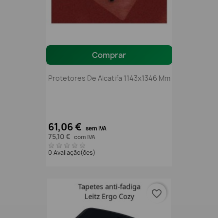
Comprar
Protetores De Alcatifa 1143x1346 Mm
61,06 €
sem IVA
75,10 €
com IVA
0 Avaliação(ões)
favorite_border