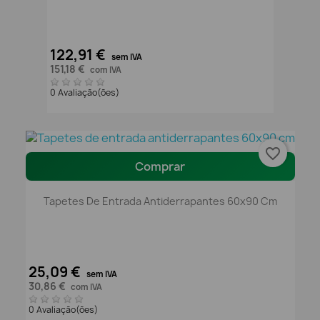
122,91 €
sem IVA
151,18 €
com IVA
0 Avaliação(ões)
favorite_border
Comprar
Tapetes De Entrada Antiderrapantes 60x90 Cm
25,09 €
sem IVA
30,86 €
com IVA
0 Avaliação(ões)