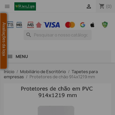
shopping_cart


(0)
Avaliações da loja
search
MENU
Início
Mobiliário de Escritório
Tapetes para
empresas
Protetores de chão 914x1219 mm