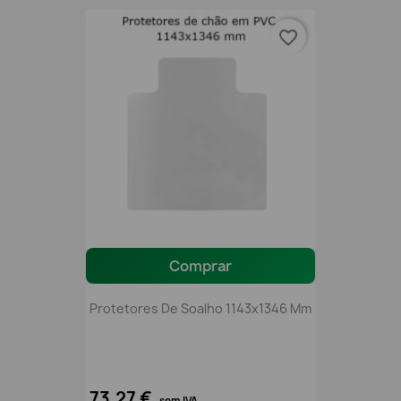
favorite_border
Comprar
Protetores De Soalho 1143x1346 Mm
73,27 €
sem IVA