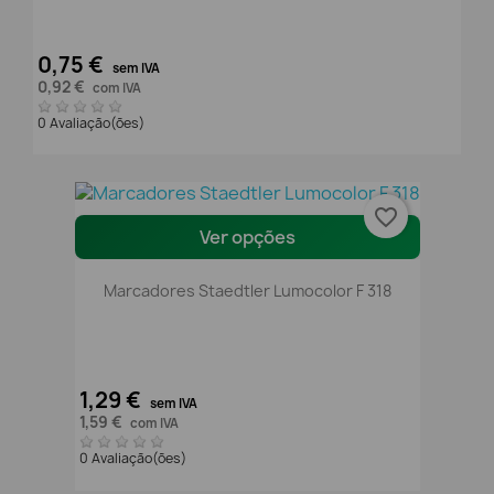
0,75 €
sem IVA
0,92 €
com IVA
0 Avaliação(ões)
favorite_border
Ver opções
Marcadores Staedtler Lumocolor F 318
1,29 €
sem IVA
1,59 €
com IVA
0 Avaliação(ões)