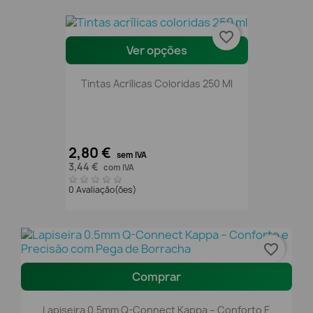
favorite_border
Ver opções
Tintas Acrílicas Coloridas 250 Ml
2,80 €
sem IVA
3,44 €
com IVA
0 Avaliação(ões)
favorite_border
Comprar
Lapiseira 0.5mm Q-Connect Kappa – Conforto E