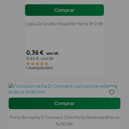
Comprar
Lápis De Grafite Staedtler Noris Nº 2 HB
0,36 €
sem IVA
0,44 €
com IVA
1 Avaliação(ões)
favorite_border
Comprar
Porta Borracha Q-Connect Com Ponta Redonda Branca
5x90 Mm