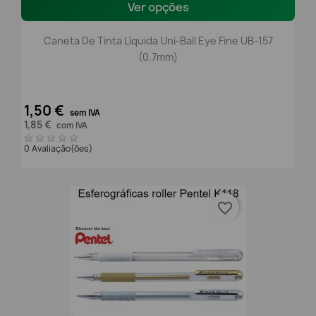
Ver opções
Caneta De Tinta Líquida Uni-Ball Eye Fine UB-157
(0.7mm)
1,50 €
sem IVA
1,85 €
com IVA
0 Avaliação(ões)
favorite_border