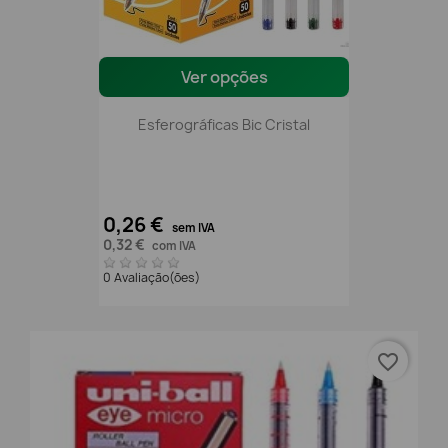
Ver opções
Esferográficas Bic Cristal
0,26 €
sem IVA
0,32 €
com IVA
0 Avaliação(ões)
favorite_border