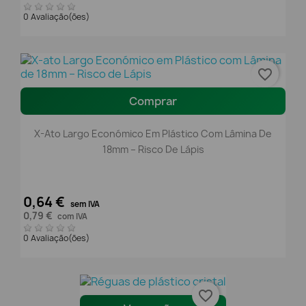
0 Avaliação(ões)
favorite_border
Comprar
X-Ato Largo Económico Em Plástico Com Lâmina De
18mm – Risco De Lápis
0,64 €
sem IVA
0,79 €
com IVA
0 Avaliação(ões)
favorite_border