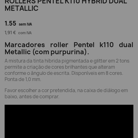
ROLLERS PENTEL K110 HYBRID DUAL
METALLIC
1.55
sem IVA
1,91 €
com IVA
Marcadores roller Pentel k110 dual
Metallic (com purpurina).
A mistura da tinta hibrida pigmentada e glitter em 2 tons
permite a criação de cores brilhantes que alteram
conforme o ângulo de escrita. Disponíveis em 8 cores.
Ponta de 1,0 mm.
Favor escolher a cor pretendida, na caixa de diálogo em
baixo, antes de comprar.