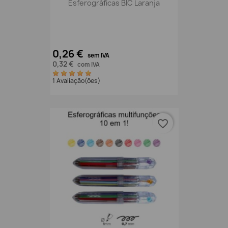
Esferográficas BIC Laranja
0,26 €
sem IVA
0,32 €
com IVA
1 Avaliação(ões)
favorite_border