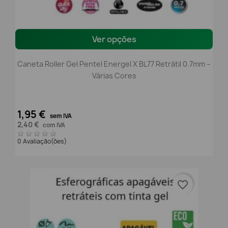
Ver opções
Caneta Roller Gel Pentel Energel X BL77 Retrátil 0.7mm –
Várias Cores
1,95 €
sem IVA
2,40 €
com IVA
0 Avaliação(ões)
favorite_border