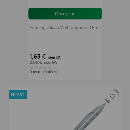
Comprar
Esferográficas Multifunções 10 Em 1
1,63 €
sem IVA
2,00 €
com IVA
0 Avaliação(ões)
NOVO
favorite_border