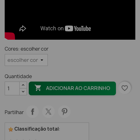
Cores: escolher cor
Quantidade

favorite_border
ADICIONAR AO CARRINHO
Partilhar
Classificação total
: