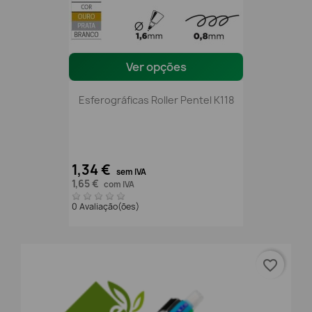
Ver opções
Esferográficas Roller Pentel K118
1,34 €
sem IVA
1,65 €
com IVA
0 Avaliação(ões)
favorite_border