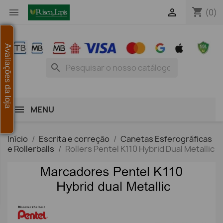
shopping_cart


(0)
Avaliações da loja
search
MENU
Início
Escrita e correção
Canetas Esferográficas
e Rollerballs
Rollers Pentel K110 Hybrid Dual Metallic