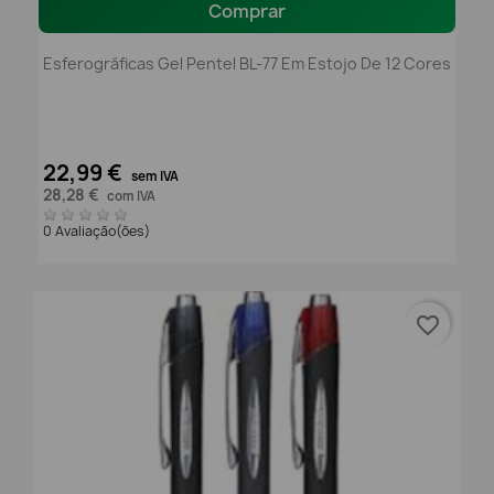
Comprar
Esferográficas Gel Pentel BL-77 Em Estojo De 12 Cores
22,99 €
sem IVA
28,28 €
com IVA
0 Avaliação(ões)
favorite_border