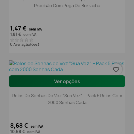
Precisão Com Pega De Borracha
1,47 €
sem IVA
1,81 €
com IVA
0 Avaliação(ões)
favorite_border
Ver opções
Rolos De Senhas De Vez "Sua Vez" – Pack 5 Rolos Com
2000 Senhas Cada
8,68 €
sem IVA
10,68 €
com IVA