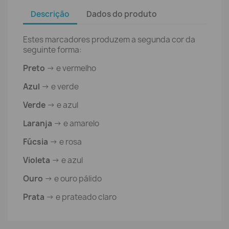
Descrição
Dados do produto
Estes marcadores produzem a segunda cor da
seguinte forma:
Preto
-> e vermelho
Azul
-> e verde
Verde
-> e azul
Laranja
-> e amarelo
Fúcsia
-> e rosa
Violeta
-> e azul
Ouro
-> e ouro pálido
Prata
-> e prateado claro