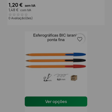
1,20 €
sem IVA
1,48 €
com IVA
0 Avaliação(ões)
favorite_border
Ver opções