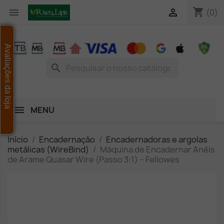
shopping_cart


(0)
Avaliações da loja
search
MENU
Início
Encadernação
Encadernadoras e argolas
metálicas (WireBind)
Máquina de Encadernar Anéis
de Arame Quasar Wire (Passo 3:1) – Fellowes