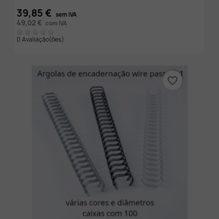
39,85 €
sem IVA
49,02 €
com IVA
0 Avaliação(ões)
favorite_border