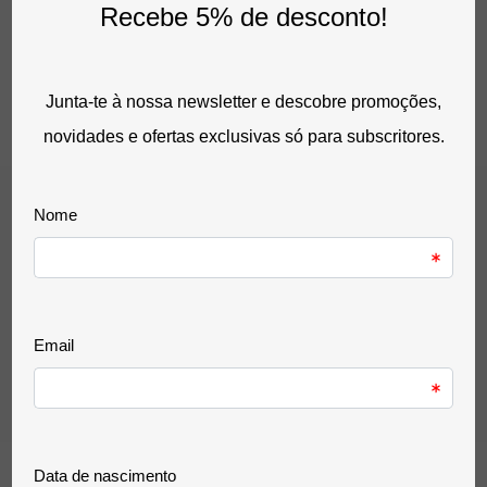
Ver opções
Argolas Metálicas De Encadernação Passo 3:1
15,99 €
sem IVA
19,67 €
com IVA
0 Avaliação(ões)