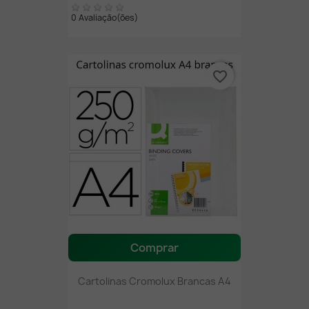
0 Avaliação(ões)
favorite_border
Comprar
Cartolinas Cromolux Brancas A4