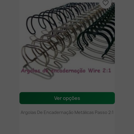
favorite_border
Ver opções
Argolas De Encadernação Metálicas Passo 2:1