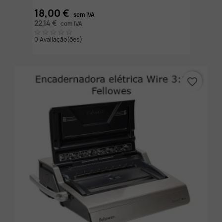
18,00 €
sem IVA
22,14 €
com IVA
0 Avaliação(ões)
favorite_border