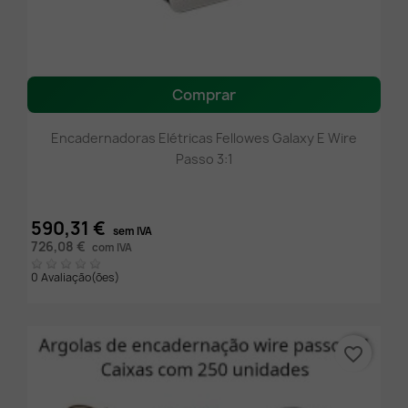
Comprar
Encadernadoras Elétricas Fellowes Galaxy E Wire
Passo 3:1
590,31 €
sem IVA
726,08 €
com IVA
0 Avaliação(ões)
favorite_border