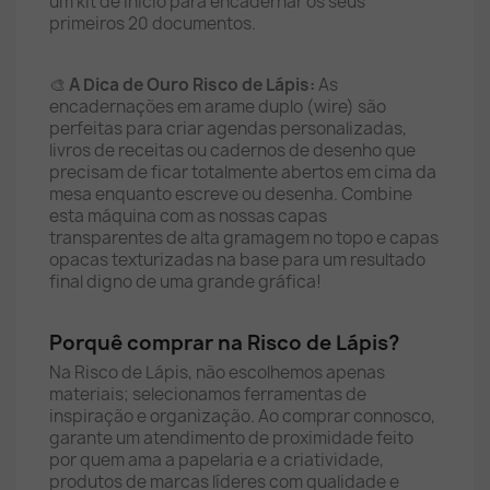
um kit de início para encadernar os seus
primeiros 20 documentos.
🎨
A Dica de Ouro Risco de Lápis:
As
encadernações em arame duplo (wire) são
perfeitas para criar agendas personalizadas,
livros de receitas ou cadernos de desenho que
precisam de ficar totalmente abertos em cima da
mesa enquanto escreve ou desenha. Combine
esta máquina com as nossas capas
transparentes de alta gramagem no topo e capas
opacas texturizadas na base para um resultado
final digno de uma grande gráfica!
Porquê comprar na Risco de Lápis?
Na Risco de Lápis, não escolhemos apenas
materiais; selecionamos ferramentas de
inspiração e organização. Ao comprar connosco,
garante um atendimento de proximidade feito
por quem ama a papelaria e a criatividade,
produtos de marcas líderes com qualidade e