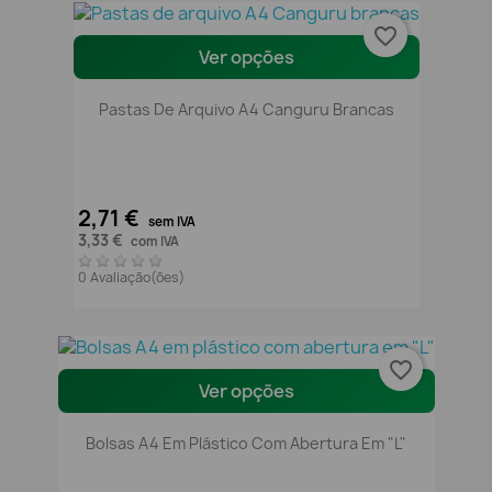
favorite_border
Ver opções
Pastas De Arquivo A4 Canguru Brancas
2,71 €
sem IVA
3,33 €
com IVA
0 Avaliação(ões)
favorite_border
Ver opções
Bolsas A4 Em Plástico Com Abertura Em "L"