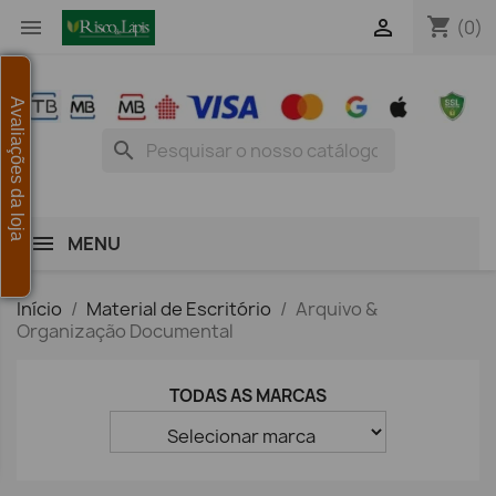
shopping_cart


(0)
Avaliações da loja
search
MENU
Início
Material de Escritório
Arquivo &
Organização Documental
TODAS AS MARCAS