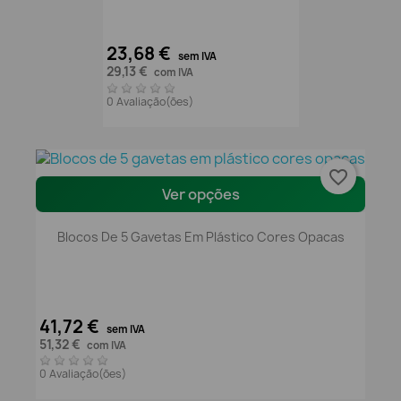
23,68 €
sem IVA
29,13 €
com IVA
0 Avaliação(ões)
favorite_border
Ver opções
Blocos De 5 Gavetas Em Plástico Cores Opacas
41,72 €
sem IVA
51,32 €
com IVA
0 Avaliação(ões)