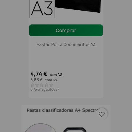
Comprar
Pastas Porta Documentos A3
4,74 €
sem IVA
5,83 €
com IVA
0 Avaliação(ões)
favorite_border