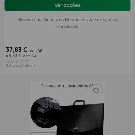
Ver opções
Blocos Classificadores De Secretária Em Plástico
Translúcido
37,83 €
sem IVA
46,53 €
com IVA
0 Avaliação(ões)
favorite_border