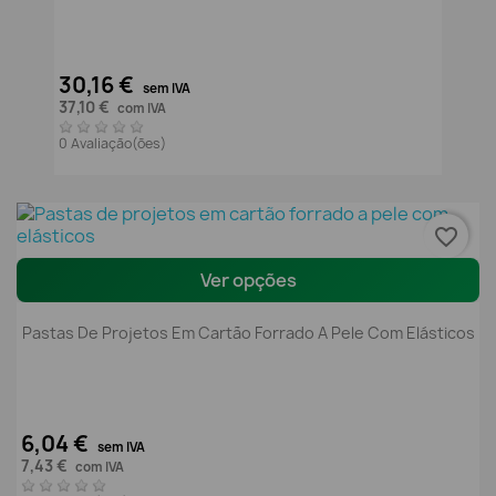
30,16 €
sem IVA
37,10 €
com IVA
0 Avaliação(ões)
favorite_border
Ver opções
Pastas De Projetos Em Cartão Forrado A Pele Com Elásticos
6,04 €
sem IVA
7,43 €
com IVA