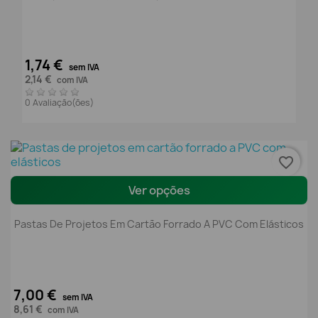
1,74 €
sem IVA
2,14 €
com IVA
0 Avaliação(ões)
favorite_border
Ver opções
Pastas De Projetos Em Cartão Forrado A PVC Com Elásticos
7,00 €
sem IVA
8,61 €
com IVA