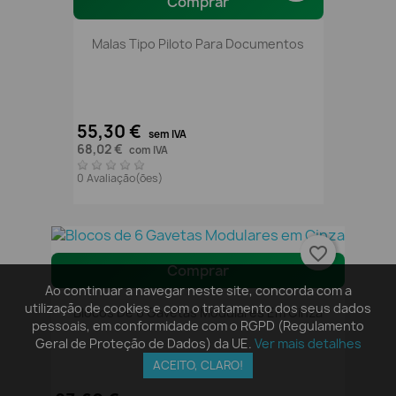
Comprar
Malas Tipo Piloto Para Documentos
55,30 €
sem IVA
68,02 €
com IVA
0 Avaliação(ões)
favorite_border
Comprar
Ao continuar a navegar neste site, concorda com a
utilização de cookies e com o tratamento dos seus dados
Blocos De 6 Gavetas Modulares Em Cinza
pessoais, em conformidade com o RGPD (Regulamento
Geral de Proteção de Dados) da UE.
Ver mais detalhes
ACEITO, CLARO!