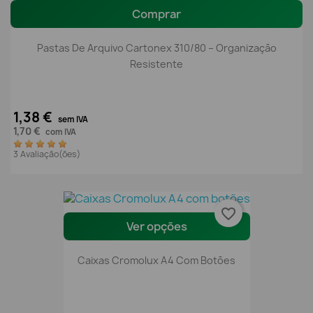
Comprar
Pastas De Arquivo Cartonex 310/80 – Organização
Resistente
1,38 €
sem IVA
1,70 €
com IVA
3 Avaliação(ões)
favorite_border
Ver opções
Caixas Cromolux A4 Com Botões