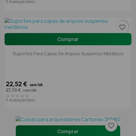
0 Avaliação(ões)
favorite_border
Comprar
Suportes Para Capas De Arquivo Suspenso Metálicos
22,52 €
sem IVA
27,70 €
com IVA
0 Avaliação(ões)
favorite_border
Comprar