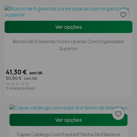
favorite_border
Ver opções
Blocos De 6 Gavetas Cores Opacas Com Organizador
Superior
41,30 €
sem IVA
50,80 €
com IVA
0 Avaliação(ões)
favorite_border
Ver opções
Capas Catálogo Com Espiral E Fecho De Elásticos