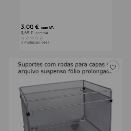
3,00 €
sem IVA
3,69 €
com IVA
0 Avaliação(ões)
favorite_border