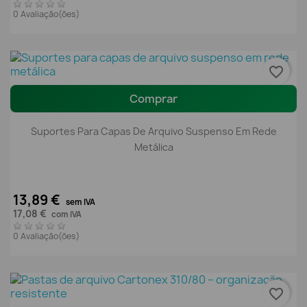
0 Avaliação(ões)
favorite_border
Comprar
Suportes Para Capas De Arquivo Suspenso Em Rede
Metálica
13,89 €
sem IVA
17,08 €
com IVA
0 Avaliação(ões)
favorite_border