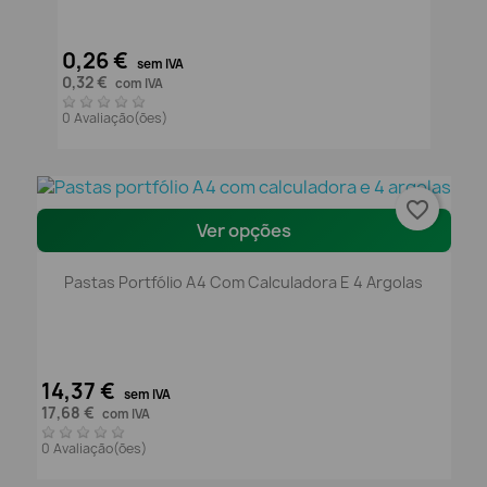
0,26 €
sem IVA
0,32 €
com IVA
0 Avaliação(ões)
favorite_border
Ver opções
Pastas Portfólio A4 Com Calculadora E 4 Argolas
14,37 €
sem IVA
17,68 €
com IVA
0 Avaliação(ões)