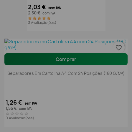
2,03 €
sem IVA
2,50 €
com IVA
3 Avaliação(ões)
favorite_border
Comprar
Separadores Em Cartolina A4 Com 24 Posições (180 G/m²)
1,26 €
sem IVA
1,55 €
com IVA
0 Avaliação(ões)