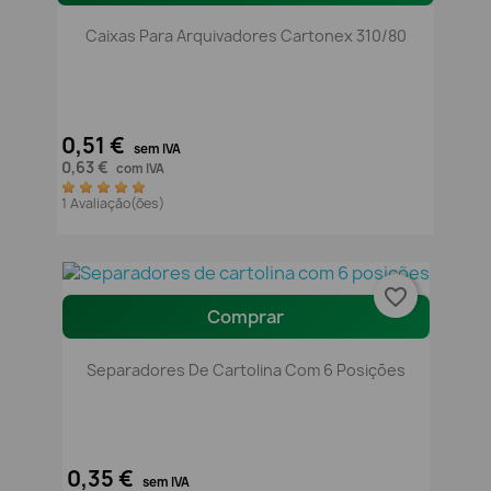
Caixas Para Arquivadores Cartonex 310/80
0,51 €
sem IVA
0,63 €
com IVA
1 Avaliação(ões)
favorite_border
Comprar
Separadores De Cartolina Com 6 Posições
0,35 €
sem IVA