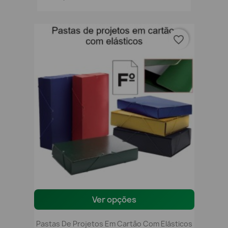
favorite_border
Ver opções
Pastas De Projetos Em Cartão Com Elásticos