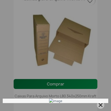
favorite_border
Comprar
Caixas Para Arquivo Morto L80 340x250mm Kraft