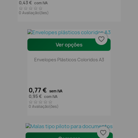
0,43 €
com IVA
0 Avaliação(ões)
favorite_border
Ver opções
Envelopes Plásticos Coloridos A3
0,77 €
sem IVA
0,95 €
com IVA
0 Avaliação(ões)
favorite_border