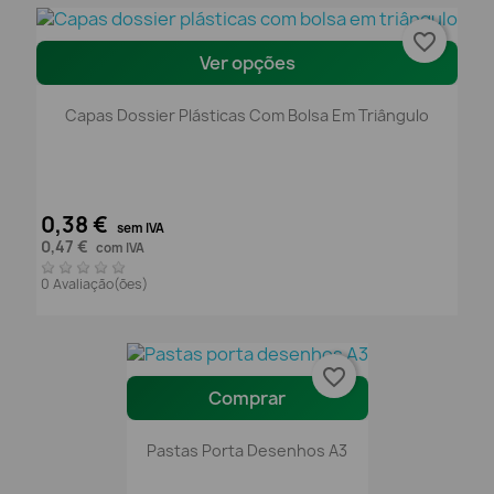
favorite_border
Ver opções
Capas Dossier Plásticas Com Bolsa Em Triângulo
0,38 €
sem IVA
0,47 €
com IVA
0 Avaliação(ões)
favorite_border
Comprar
Pastas Porta Desenhos A3