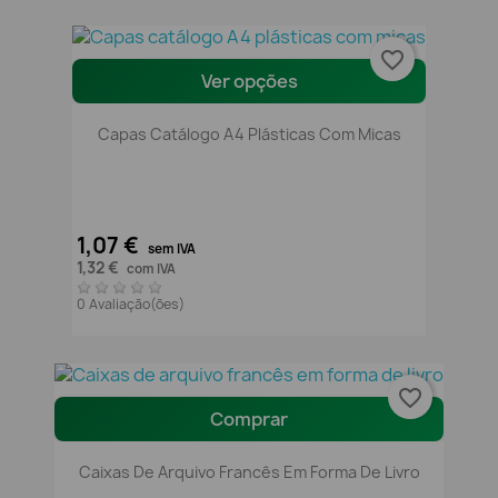
favorite_border
Ver opções
Capas Catálogo A4 Plásticas Com Micas
1,07 €
sem IVA
1,32 €
com IVA
0 Avaliação(ões)
favorite_border
Comprar
Caixas De Arquivo Francês Em Forma De Livro