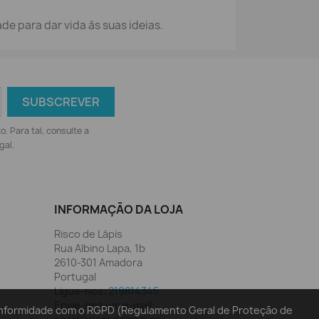
de para dar vida às suas ideias.
 Para tal, consulte a
gal.
INFORMAÇÃO DA LOJA
Risco de Lápis
Rua Albino Lapa, 1b
2610-301 Amadora
Portugal
Ligue-nos:
219814345
Envie-nos um e-mail:
conformidade com o RGPD (Regulamento Geral de Proteção de