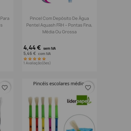
Vista rápida

 Para
Pincel Com Depósito De Água
os
Pentel Aquash FRH – Pontas Fina,
Média Ou Grossa
4,44 €
sem IVA
5,46 €
com IVA
1 Avaliação(ões)
favorite_border
favorite_border