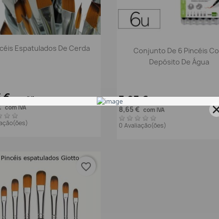
Vista rápida

Vista rápida

ncéis Espatulados De Cerda
Conjunto De 6 Pincéis C
Depósito De Água
5 €
7,03 €
sem IVA
sem IVA
€
com IVA
8,65 €
com IVA
iação(ões)
0 Avaliação(ões)
favorite_border