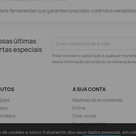
lore ferramentas que garantem precisão, controlo e versatilida
ssas últimas
rtas especiais
Pode cancelar a subscrição a qualquer momento.
nossa informação de contacto na declaração le
DUTOS
A SUA CONTA
ções
Rastreio da encomenda
ades
Entrar
endidos
Criar conta
Os meus alertas
ação de cookies e com o tratamento dos seus dados pessoais, em 