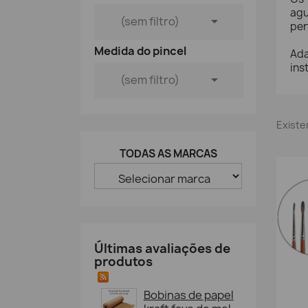
agu

(sem filtro)
per
Medida do pincel
Ada
ins

(sem filtro)
Existe
TODAS AS MARCAS
Últimas avaliações de
produtos
Bobinas de papel