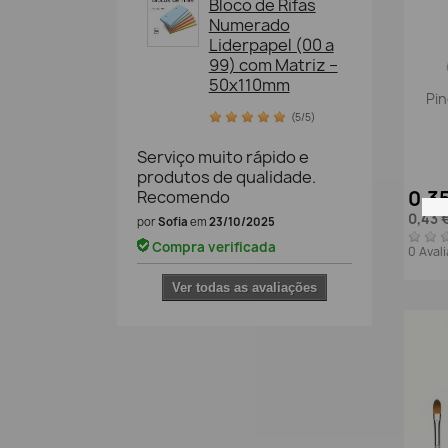
Bloco de Rifas
Numerado
Liderpapel (00 a
99) com Matriz –
50x110mm
Pi
(5/5)
Serviço muito rápido e
produtos de qualidade.
0,3
Recomendo
0,43 
por
Sofia
em
23/10/2025
Compra verificada
0 Aval
Ver todas as avaliações