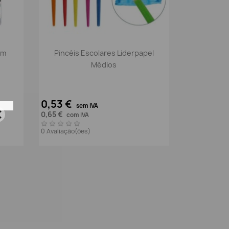
Vista rápida

om
Pincéis Escolares Liderpapel
Médios
0,53 €
sem IVA
0,65 €
com IVA
0 Avaliação(ões)