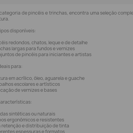
categoria de pincéis e trinchas, encontra uma seleção compl
tura.
ipos disponíveis:
céis redondos, chatos, leque e de detalhe
nchas largas para fundos e vernizes
juntos de pincéis para iniciantes e artistas
deais para:
tura em acrílico, óleo, aguarela e guache
balhos escolares e artísticos
icação de vernizes e bases
aracterísticas:
das sintéticas ou naturais
os ergonómicos e resistentes
 retenção e distribuição de tinta
erentes espessuras e formatos