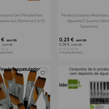
Vista rápida
Vista rápida


onjunto De 5 Pincéis Para
Pincéis Escolares Redondos
arela Jovi (Números 0 A 12)
Aguarela E Guache (Vári
Tamanhos)
4 €
0,23 €
sem IVA
sem IVA
€
0,28 €
com IVA
com IVA
iação(ões)
0 Avaliação(ões)
favorite_border