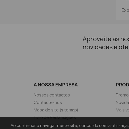
Exp
Aproveite as no
novidades e ofe
A NOSSA EMPRESA
PRO
Nossos contactos
Promo
Contacte-nos
Novid
Mapa do site (sitemap)
Mais v
Livro de Reclamações
Ao continuar a navegar neste site, concorda com a utiliz