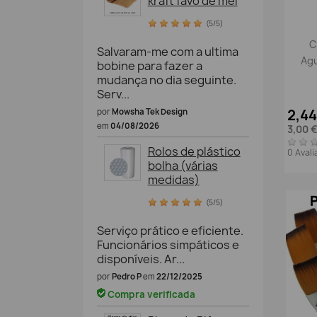
kraft favo de mel
(5/5)
C
Salvaram-me com a ultima
Agu
bobine para fazer a
mudança no dia seguinte.
Serv...
2,4
por
Mowsha Tek Design
em
04/08/2026
3,00 
Rolos de plástico
0 Aval
bolha (várias
medidas)
(5/5)
Serviço prático e eficiente.
Funcionários simpáticos e
disponíveis. Ar...
por
Pedro P
em
22/12/2025
Compra verificada