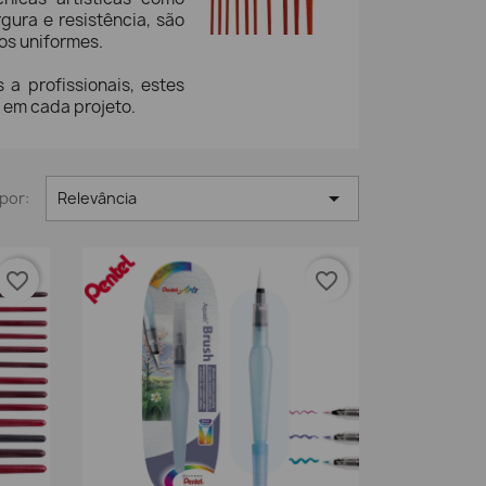
gura e resistência, são
os uniformes.
 a profissionais, estes
 em cada projeto.

por:
Relevância
favorite_border
favorite_border