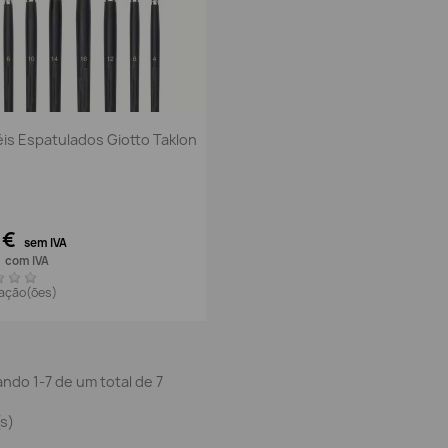
Vista rápida

éis Espatulados Giotto Taklon
7 €
sem IVA
€
com IVA
iação(ões)
ndo 1-7 de um total de 7
(s)