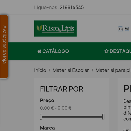
Ligue-nos:
219814345
Avaliações da loja
CATÁLOGO
DESTAQ
Início
Material Escolar
Material para p
P
FILTRAR POR
Preço
Des
pin
0,00 € - 9,00 €
dif
com
Marca
Os 