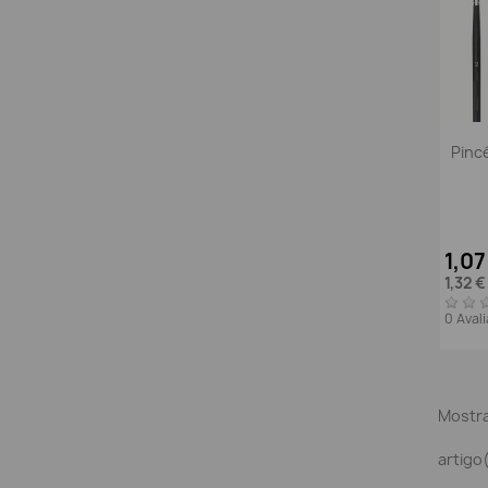
Pinc
1,0
1,32 
0 Aval
Mostra
artigo