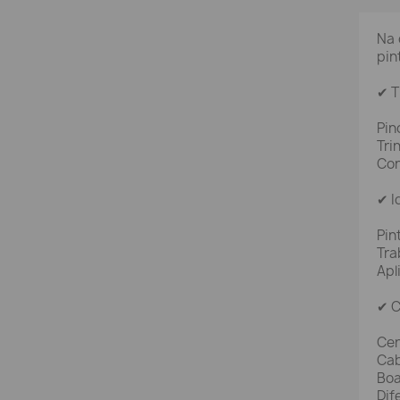
Na 
pin
✔ T
Pin
Tri
Con
✔ I
Pin
Tra
Apl
✔ C
Cer
Cab
Boa
Dif