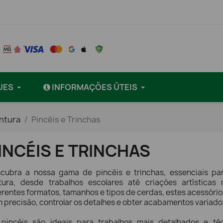
UES
INFORMAÇÕES ÚTEIS
intura
Pincéis e Trinchas
INCÉIS E TRINCHAS
cubra a nossa gama de pincéis e trinchas, essenciais pa
tura, desde trabalhos escolares até criações artísticas
erentes formatos, tamanhos e tipos de cerdas, estes acessório
 precisão, controlar os detalhes e obter acabamentos variado
pincéis são ideais para trabalhos mais detalhados e téc