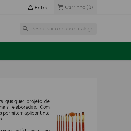
shopping_cart

Carrinho
(0)
Entrar
search
ra qualquer projeto de
 mais elaboradas. Com
s permitem aplicar tinta
s.
nicas artísticas como