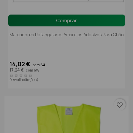
Comprar
Marcadores Retangulares Amarelos Adesivos Para Chão
14,02 €
sem IVA
17,24 €
com IVA
0 Avaliação(ões)
favorite_border