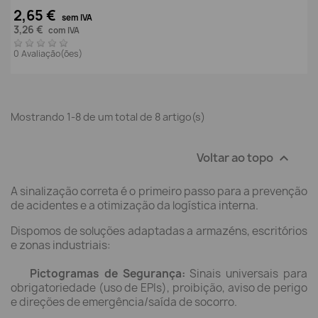
2,65 €
sem IVA
3,26 €
com IVA
0 Avaliação(ões)
Mostrando 1-8 de um total de 8 artigo(s)
Voltar ao topo

A sinalização correta é o primeiro passo para a prevenção
de acidentes e a otimização da logística interna.
Dispomos de soluções adaptadas a armazéns, escritórios
e zonas industriais:
Pictogramas de Segurança:
Sinais universais para
obrigatoriedade (uso de EPIs), proibição, aviso de perigo
e direções de emergência/saída de socorro.