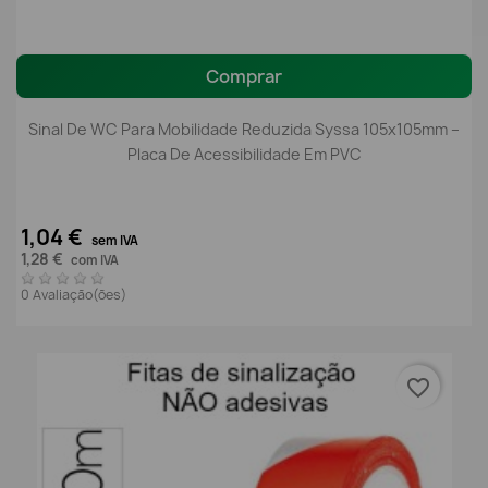
Comprar
Sinal De WC Para Mobilidade Reduzida Syssa 105x105mm –
Placa De Acessibilidade Em PVC
1,04 €
sem IVA
1,28 €
com IVA
0 Avaliação(ões)
favorite_border