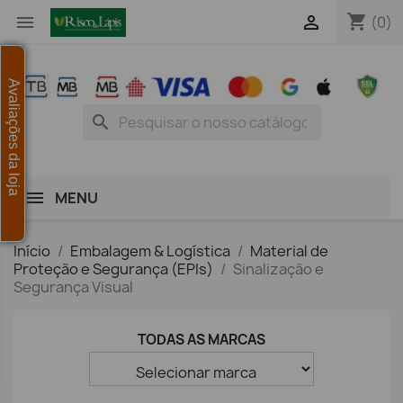
shopping_cart


(0)
Avaliações da loja
search
MENU
Início
Embalagem & Logística
Material de
Proteção e Segurança (EPIs)
Sinalização e
Segurança Visual
TODAS AS MARCAS