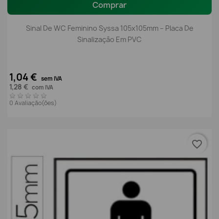
Comprar
Sinal De WC Feminino Syssa 105x105mm – Placa De
Sinalização Em PVC
1,04 €
sem IVA
1,28 €
com IVA
0 Avaliação(ões)
favorite_border