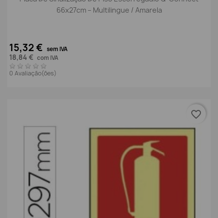
66x27cm – Multilingue / Amarela
15,32 €
sem IVA
18,84 €
com IVA
0 Avaliação(ões)
favorite_border