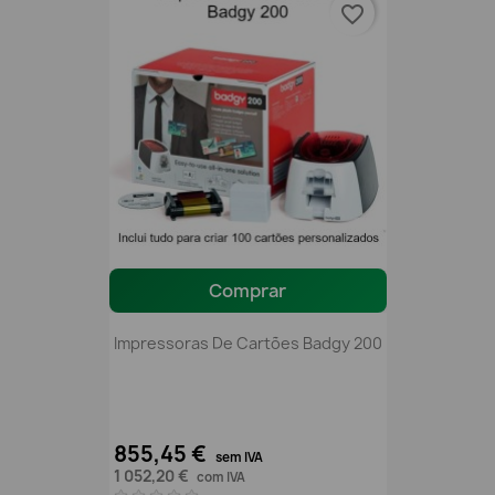
favorite_border
Comprar
Impressoras De Cartões Badgy 200
855,45 €
sem IVA
1 052,20 €
com IVA