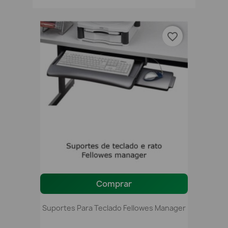
favorite_border
Comprar
Suportes Para Teclado Fellowes Manager