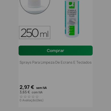
Comprar
Sprays Para Limpeza De Ecrans E Teclados
2,97 €
sem IVA
3,65 €
com IVA
0 Avaliação(ões)