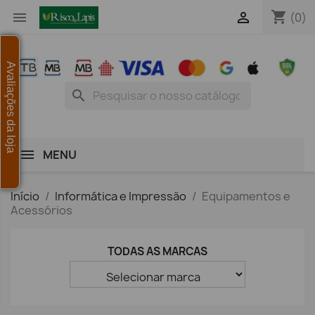
shopping_cart


(0)
Avaliações da loja
search
MENU
Início
Informática e Impressão
Equipamentos e
Acessórios
TODAS AS MARCAS