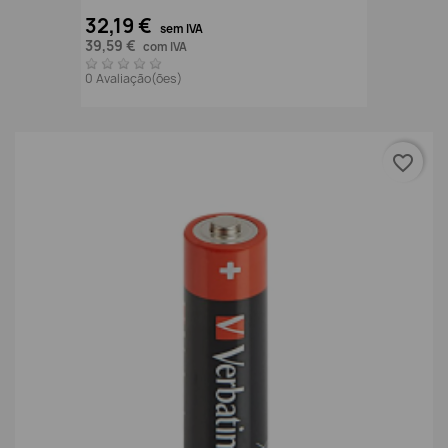
32,19 €
sem IVA
39,59 €
com IVA
0 Avaliação(ões)
favorite_border