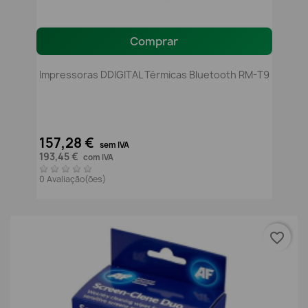
Comprar
Impressoras DDIGITAL Térmicas Bluetooth RM-T9
157,28 €
sem IVA
193,45 €
com IVA
0 Avaliação(ões)
favorite_border