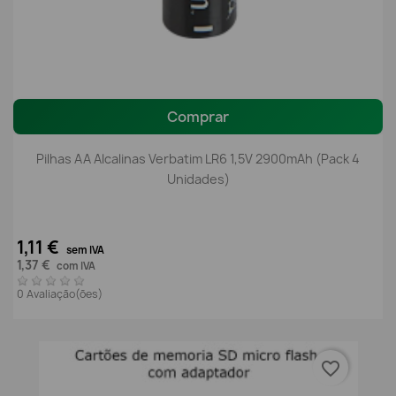
Comprar
Pilhas AA Alcalinas Verbatim LR6 1,5V 2900mAh (Pack 4
Unidades)
1,11 €
sem IVA
1,37 €
com IVA
0 Avaliação(ões)
favorite_border