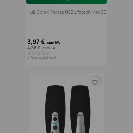
Hub Com 4 Portas USB Lifetech Mini SE
3,97 €
sem IVA
4,88 €
com IVA
0 Avaliação(ões)
favorite_border