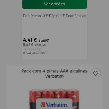
Ver opções
Pen Drives USB Rápidas E Económicas
4,41 €
sem IVA
5,42 €
com IVA
0 Avaliação(ões)
favorite_border