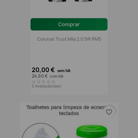
Comprar
Colunas Trust Mila 2.0 5W RMS
20,00 €
sem IVA
24,60 €
com IVA
0 Avaliação(ões)
favorite_border