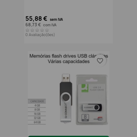
55,88 €
sem IVA
68,73 €
com IVA
0 Avaliação(ões)
favorite_border