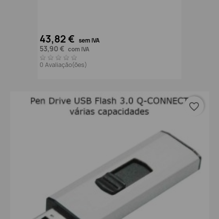
43,82 €
sem IVA
53,90 €
com IVA
0 Avaliação(ões)
favorite_border