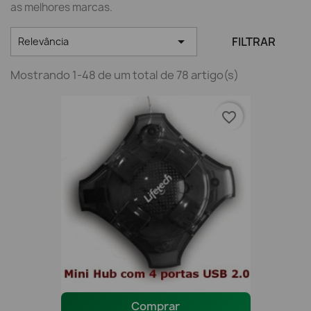
as melhores marcas.

FILTRAR
Relevância
Mostrando 1-48 de um total de 78 artigo(s)
favorite_border
Comprar