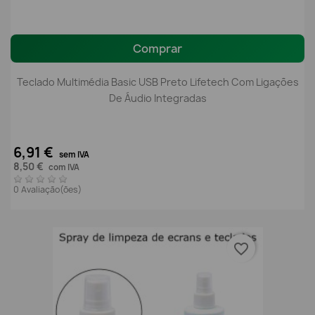
Comprar
Teclado Multimédia Basic USB Preto Lifetech Com Ligações
De Áudio Integradas
6,91 €
sem IVA
8,50 €
com IVA
0 Avaliação(ões)
favorite_border