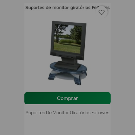
favorite_border
Comprar
Suportes De Monitor Giratórios Fellowes