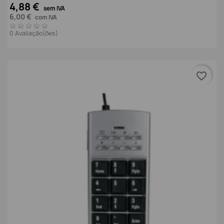
4,88 €
sem IVA
6,00 €
com IVA
0 Avaliação(ões)
favorite_border