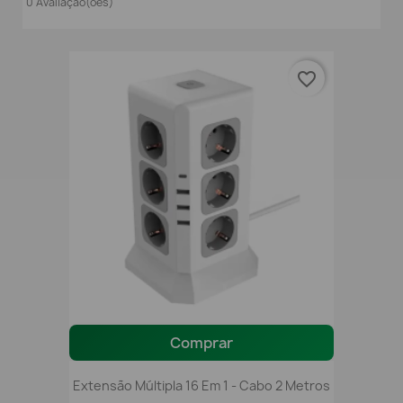
0 Avaliação(ões)
favorite_border
Comprar
Extensão Múltipla 16 Em 1 - Cabo 2 Metros