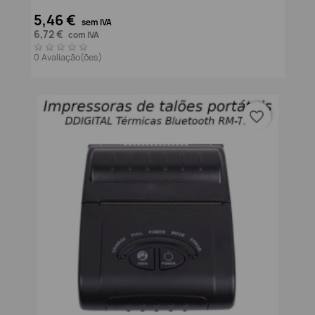
5,46 €
sem IVA
6,72 €
com IVA
0 Avaliação(ões)
favorite_border