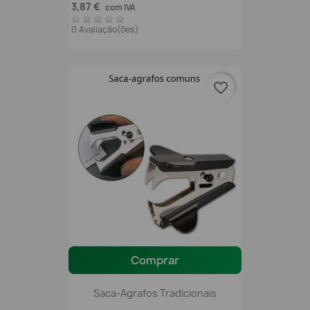
3,87 €
com IVA
0 Avaliação(ões)
favorite_border
Comprar
Saca-Agrafos Tradicionais