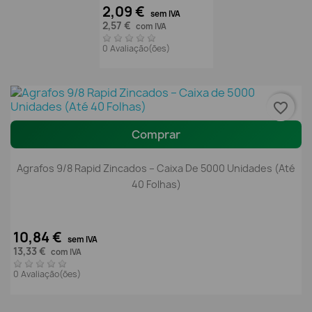
2,09 €
sem IVA
2,57 €
com IVA
0 Avaliação(ões)
favorite_border
Comprar
Agrafos 9/8 Rapid Zincados – Caixa De 5000 Unidades (Até
40 Folhas)
10,84 €
sem IVA
13,33 €
com IVA
0 Avaliação(ões)