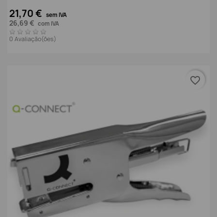
21,70 €
sem IVA
26,69 €
com IVA
0 Avaliação(ões)
favorite_border