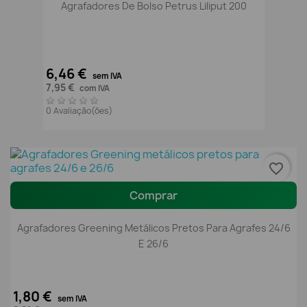
Agrafadores De Bolso Petrus Liliput 200
6,46 €
sem IVA
7,95 €
com IVA
0 Avaliação(ões)
favorite_border
Comprar
Agrafadores Greening Metálicos Pretos Para Agrafes 24/6
E 26/6
1,80 €
sem IVA