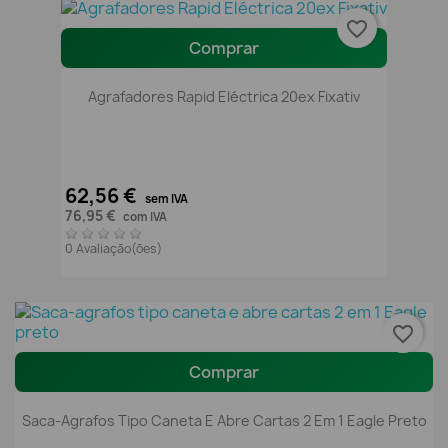
favorite_border
Comprar
Agrafadores Rapid Eléctrica 20ex Fixativ
62,56 €
sem IVA
76,95 €
com IVA
0 Avaliação(ões)
favorite_border
Comprar
Saca-Agrafos Tipo Caneta E Abre Cartas 2 Em 1 Eagle Preto