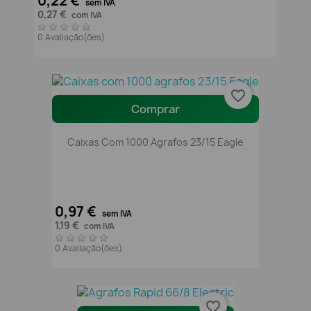
0,22 €
sem IVA
0,27 €
com IVA
0 Avaliação(ões)
favorite_border
Comprar
Caixas Com 1000 Agrafos 23/15 Eagle
0,97 €
sem IVA
1,19 €
com IVA
0 Avaliação(ões)
favorite_border