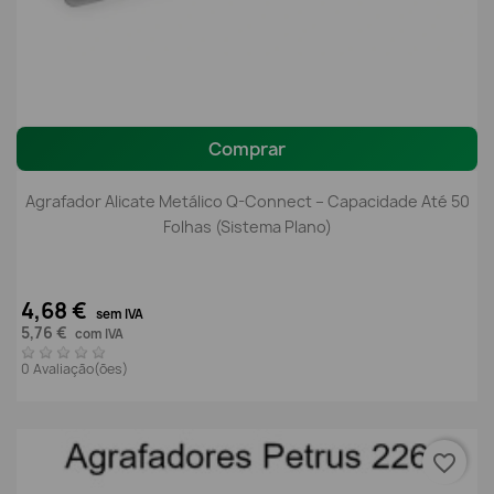
Comprar
Agrafador Alicate Metálico Q-Connect – Capacidade Até 50
Folhas (Sistema Plano)
4,68 €
sem IVA
5,76 €
com IVA
0 Avaliação(ões)
favorite_border