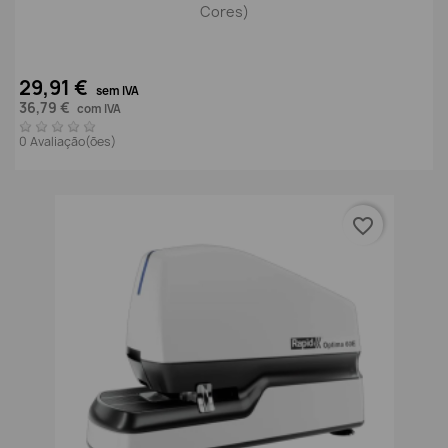
Cores)
29,91 €
sem IVA
36,79 €
com IVA
0 Avaliação(ões)
favorite_border