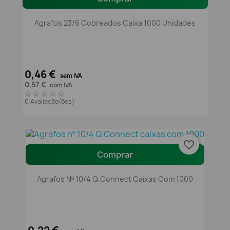
Agrafos 23/6 Cobreados Caixa 1000 Unidades
0,46 €
sem IVA
0,57 €
com IVA
0 Avaliação(ões)
favorite_border
Comprar
Agrafos Nº 10/4 Q.Connect Caixas Com 1000