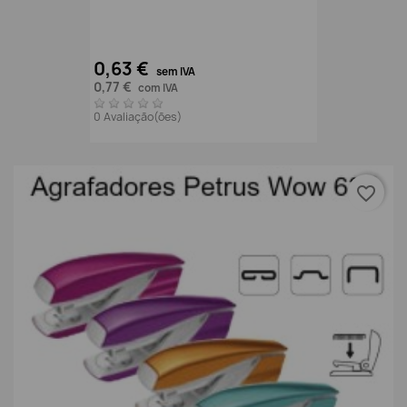
0,63 €
sem IVA
0,77 €
com IVA
0 Avaliação(ões)
favorite_border