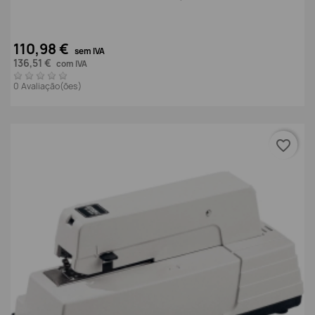
110,98 €
sem IVA
136,51 €
com IVA
0 Avaliação(ões)
favorite_border