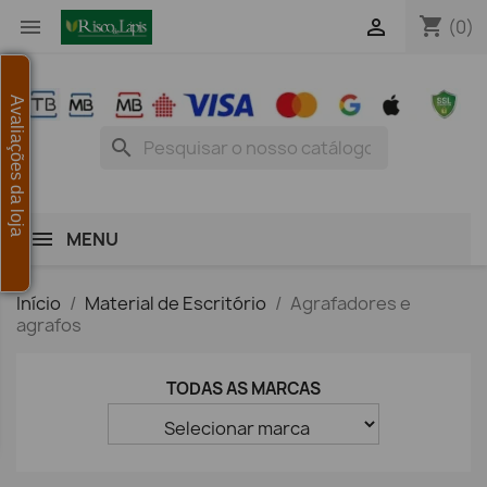
shopping_cart


(0)
Avaliações da loja
search
MENU
Início
Material de Escritório
Agrafadores e
agrafos
TODAS AS MARCAS