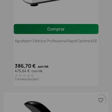
Comprar
Agrafador Elétrico Profissional Rapid Optima 60E
386,70 €
sem IVA
475,64 €
com IVA
0 Avaliação(ões)
favorite_border