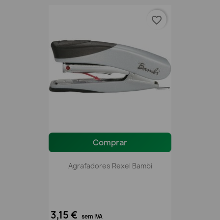
favorite_border
Comprar
Agrafadores Rexel Bambi
3,15 €
sem IVA