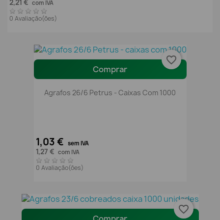
2,21 €
com IVA
0 Avaliação(ões)
favorite_border
Comprar
Agrafos 26/6 Petrus - Caixas Com 1000
1,03 €
sem IVA
1,27 €
com IVA
0 Avaliação(ões)
favorite_border
Comprar