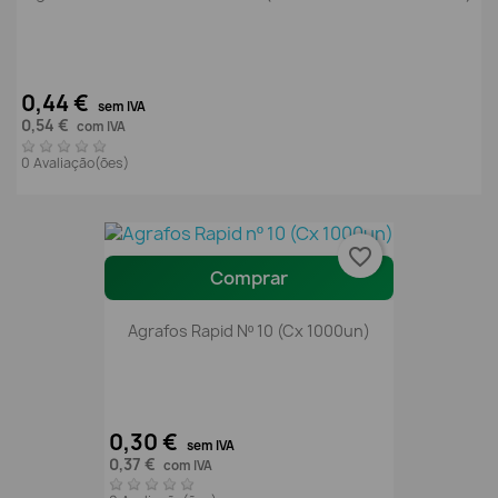
0,44 €
sem IVA
0,54 €
com IVA
0 Avaliação(ões)
favorite_border
Comprar
Agrafos Rapid Nº 10 (Cx 1000un)
0,30 €
sem IVA
0,37 €
com IVA