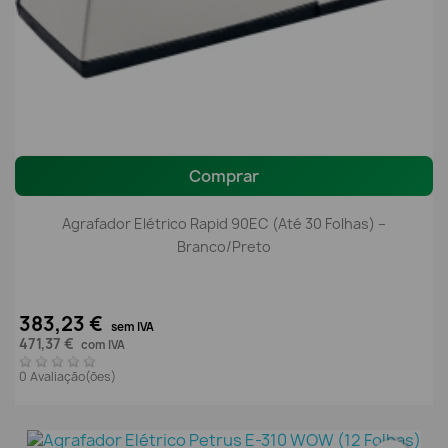
Comprar
Agrafador Elétrico Rapid 90EC (Até 30 Folhas) –
Branco/Preto
383,23 €
sem IVA
471,37 €
com IVA
0 Avaliação(ões)