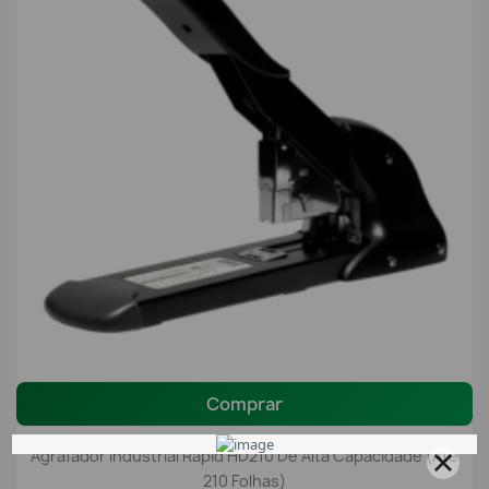
Comprar
Agrafador Industrial Rapid HD210 De Alta Capacidade (Até
210 Folhas)