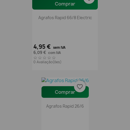
Comprar
Agrafos Rapid 66/8 Electric
4,95 €
sem IVA
6,09 €
com IVA
0 Avaliação(ões)
favorite_border
Comprar
Agrafos Rapid 26/6