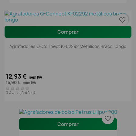
favorite_border
Comprar
Agrafadores Q-Connect KF02292 Metálicos Braço Longo
12,93 €
sem IVA
15,90 €
com IVA
0 Avaliação(ões)
favorite_border
Comprar