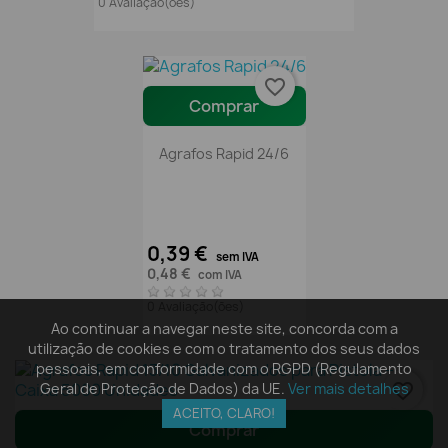
0 Avaliação(ões)
favorite_border
Comprar
Agrafos Rapid 24/6
0,39 €
sem IVA
0,48 €
com IVA
0 Avaliação(ões)
Ao continuar a navegar neste site, concorda com a
utilização de cookies e com o tratamento dos seus dados
pessoais, em conformidade com o RGPD (Regulamento
Geral de Proteção de Dados) da UE.
Ver mais detalhes
favorite_border
ACEITO, CLARO!
Comprar