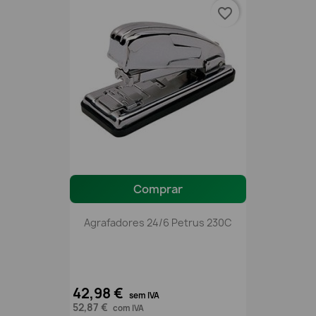
favorite_border
Comprar
Agrafadores 24/6 Petrus 230C
42,98 €
sem IVA
52,87 €
com IVA