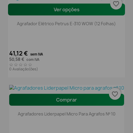
favorite_border
Ver opções
Agrafador Elétrico Petrus E-310 WOW (12 Folhas)
41,12 €
sem IVA
50,58 €
com IVA
0 Avaliação(ões)
favorite_border
Comprar
Agrafadores Liderpapel Micro Para Agrafos Nº 10