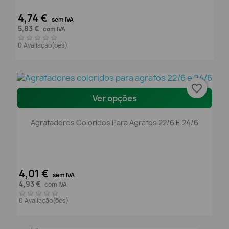
4,74 €
sem IVA
5,83 €
com IVA
0 Avaliação(ões)
favorite_border
Ver opções
Agrafadores Coloridos Para Agrafos 22/6 E 24/6
4,01 €
sem IVA
4,93 €
com IVA
0 Avaliação(ões)