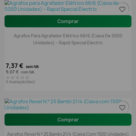
favorite_border
Comprar
Agrafos Para Agrafador Elétrico 66/6 (Caixa De 5000
Unidades) – Rapid Special Electric
7,37 €
sem IVA
9,07 €
com IVA
0 Avaliação(ões)
favorite_border
Comprar
Agrafos Rexel N.º 25 Bambi 21/4 (Caixa Com 1500 Unidades)