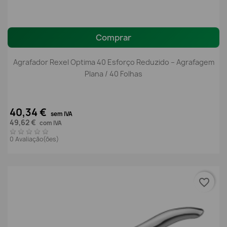
Comprar
Agrafador Rexel Optima 40 Esforço Reduzido – Agrafagem
Plana / 40 Folhas
40,34 €
sem IVA
49,62 €
com IVA
0 Avaliação(ões)
favorite_border