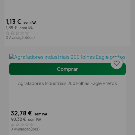
1,13 €
sem IVA
1,39 €
com IVA
0 Avaliação(ões)
favorite_border
Comprar
Agrafadores Industriais 200 Folhas Eagle Pretos
32,78 €
sem IVA
40,32 €
com IVA
0 Avaliação(ões)