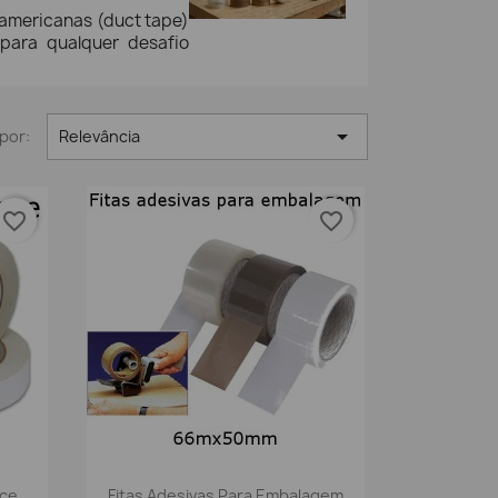
 americanas (duct tape)
 para qualquer desafio

por:
Relevância
favorite_border
favorite_border
Vista rápida

ace
Fitas Adesivas Para Embalagem