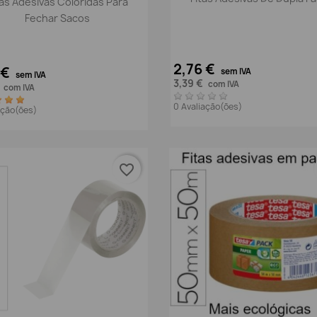
tas Adesivas Coloridas Para
Fechar Sacos
2,76 €
 €
sem IVA
sem IVA
3,39 €
com IVA
€
com IVA
0 Avaliação(ões)
iação(ões)
favorite_border