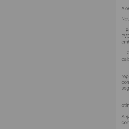
A e
Nes
P
PVC
emb
F
cai
rep
com
seg
oti
Sej
con