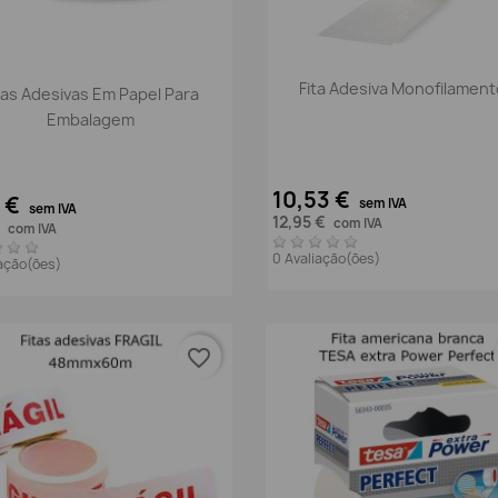
Vista rápida

Vista rápida

Fita Adesiva Monofilamen
tas Adesivas Em Papel Para
Embalagem
10,53 €
4 €
sem IVA
sem IVA
12,95 €
com IVA
€
com IVA
0 Avaliação(ões)
iação(ões)
favorite_border