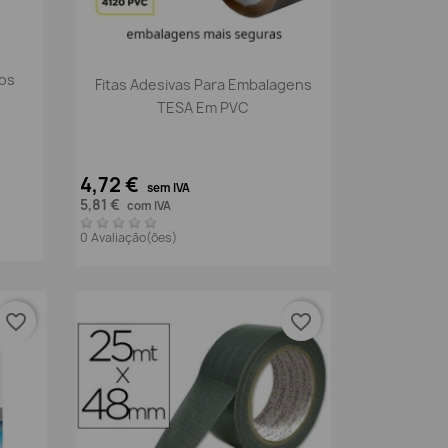
Vista rápida

tos
Fitas Adesivas Para Embalagens
TESA Em PVC
4,72 €
sem IVA
5,81 €
com IVA
0 Avaliação(ões)
favorite_border
favorite_border