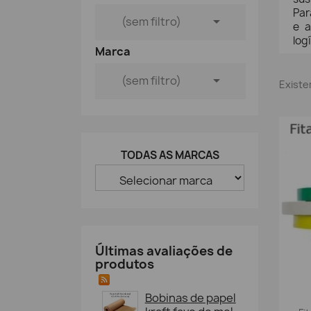
Par

(sem filtro)
e a
log
Marca

(sem filtro)
Existe
TODAS AS MARCAS
Últimas avaliações de
produtos
Bobinas de papel