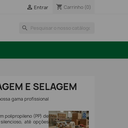
shopping_cart

Carrinho
(0)
Entrar
search
LAGEM E SELAGEM
nossa gama profissional
m polipropileno (PP) de
silencioso, até opções