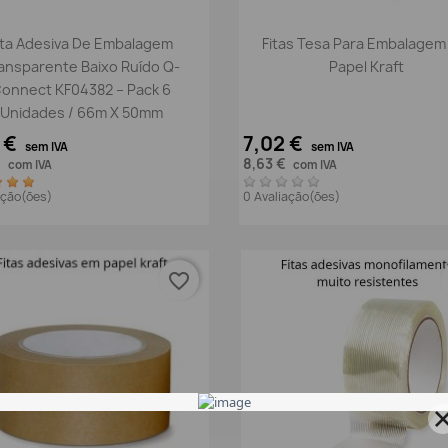
Vista rápida
Vista rápida


ita Adesiva De Embalagem
Fitas Tesa Para Embalage
ansparente Baixo Ruído Q-
Papel Kraft
onnect KF04382 – Pack 6
Unidades / 66m X 50mm
 €
7,02 €
sem IVA
sem IVA
€
8,63 €
com IVA
com IVA
iação(ões)
0 Avaliação(ões)
favorite_border