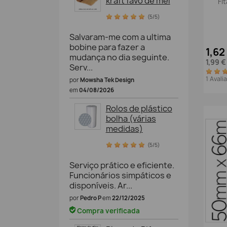
kraft favo de mel
Fi
(5/5)
Salvaram-me com a ultima
bobine para fazer a
1,62
mudança no dia seguinte.
1,99 
Serv...
1 Aval
por
Mowsha Tek Design
em
04/08/2026
Rolos de plástico
bolha (várias
medidas)
(5/5)
Serviço prático e eficiente.
Funcionários simpáticos e
disponíveis. Ar...
por
Pedro P
em
22/12/2025
Compra verificada