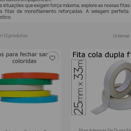
a situações que exigem força máxima, explore as nossas fitas
s fitas de monofilamento reforçadas. A selagem perfeita
ístico.
m 12 produtos.
Ordenar 
favorite_border
Vista rápida

Vista rápida

Fitas Adesivas De Dupla F