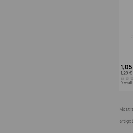
F
1,05
1,29 €
0 Aval
Mostra
artigo