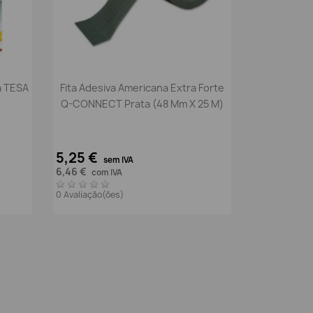
Vista rápida

a TESA
Fita Adesiva Americana Extra Forte
Q-CONNECT Prata (48 Mm X 25 M)
5,25 €
sem IVA
6,46 €
com IVA
0 Avaliação(ões)