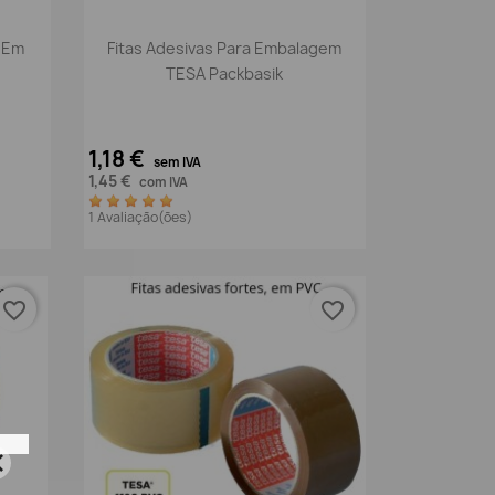
Vista rápida

m Em
Fitas Adesivas Para Embalagem
TESA Packbasik
1,18 €
sem IVA
1,45 €
com IVA
1 Avaliação(ões)
favorite_border
favorite_border