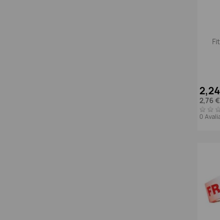
Fi
2,2
2,76 
0 Aval