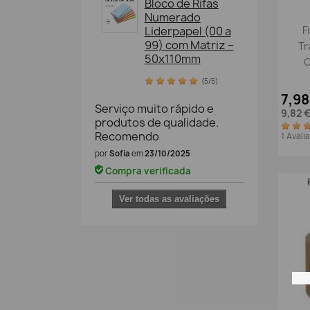
Bloco de Rifas
Numerado
Liderpapel (00 a
F
99) com Matriz –
Tr
50x110mm
C
(5/5)
7,98
Serviço muito rápido e
9,82 
produtos de qualidade.
Recomendo
1 Aval
por
Sofia
em
23/10/2025
Compra verificada
Ver todas as avaliações