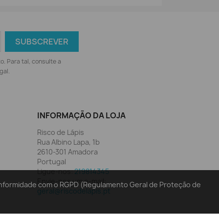
 Para tal, consulte a
gal.
INFORMAÇÃO DA LOJA
Risco de Lápis
Rua Albino Lapa, 1b
2610-301 Amadora
Portugal
Ligue-nos:
219814345
Envie-nos um e-mail:
conformidade com o RGPD (Regulamento Geral de Proteção de
geral@riscodelapis.pt