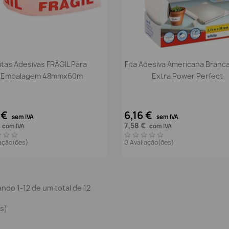
Vista rápida
Vista rápida


itas Adesivas FRÁGIL Para
Fita Adesiva Americana Branc
Embalagem 48mmx60m
Extra Power Perfect
 €
6,16 €
sem IVA
sem IVA
7,58 €
com IVA
com IVA
iação(ões)
0 Avaliação(ões)
ndo 1-12 de um total de 12
(s)