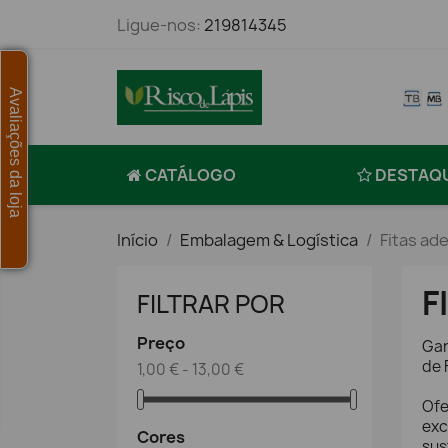
Ligue-nos:
219814345
Avaliações da loja
CATÁLOGO
DESTAQ
Início
Embalagem & Logística
Fitas ad
F
FILTRAR POR
Preço
Gar
de 
1,00 € - 13,00 €
Ofe
exc
Cores
sus