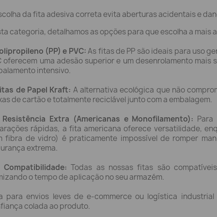
scolha da fita adesiva correta evita aberturas acidentais e da
ta categoria, detalhamos as opções para que escolha a mais a
olipropileno (PP) e PVC:
As fitas de PP são ideais para uso ge
 oferecem uma adesão superior e um desenrolamento mais su
alamento intensivo.
itas de Papel Kraft:
A alternativa ecológica que não compro
xas de cartão e totalmente reciclável junto com a embalagem.
Resistência Extra (Americanas e Monofilamento):
Para 
arações rápidas, a fita americana oferece versatilidade, en
 fibra de vidro) é praticamente impossível de romper man
urança extrema.
Compatibilidade:
Todas as nossas fitas são compatívei
mizando o tempo de aplicação no seu armazém.
a para envios leves de e-commerce ou logística industria
fiança colada ao produto.