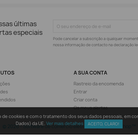
ssas últimas
rtas especiais
Pode cancelar a subscrição a qualquer momento.
nossa informação de contacto na declaração le
DUTOS
A SUA CONTA
ções
Rastreio da encomenda
ades
Entrar
endidos
Criar conta
Os meus alertas
ação de cookies e com o tratamento dos seus dados pessoais, em 
Dados) da UE.
Ver mais detalhes
ACEITO, CLARO!
© 2026 - Software de comércio eletrónico por PrestaShop™