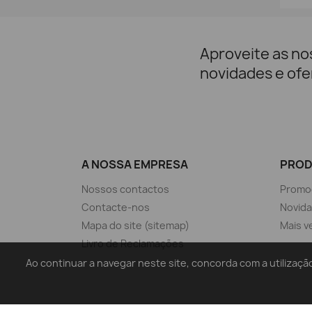
Aproveite as no
novidades e ofe
A NOSSA EMPRESA
PRO
Nossos contactos
Promo
Contacte-nos
Novid
Mapa do site (sitemap)
Mais v
Livro de Reclamações
Ao continuar a navegar neste site, concorda com a utiliz