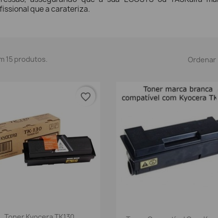
fissional que a carateriza.
m 15 produtos.
Ordenar 
favorite_border
Vista rápida

Vista rápida

Toner Kyocera TK130