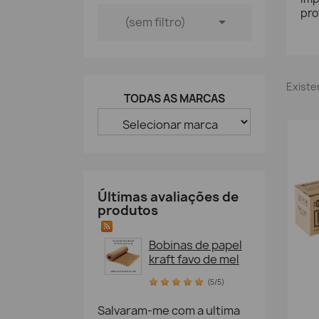
pro

(sem filtro)
Existe
TODAS AS MARCAS
Últimas avaliações de
produtos
Bobinas de papel
kraft favo de mel
(5/5)
Salvaram-me com a ultima