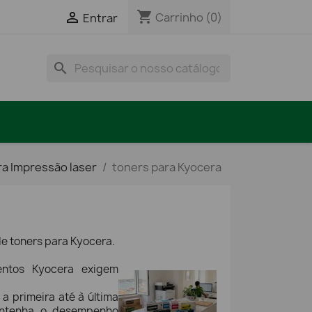
shopping_cart

Carrinho
(0)
Entrar
search
ra Impressão laser
toners para Kyocera
de toners para Kyocera.
entos Kyocera exigem
a primeira até à última
antenha o desempenho