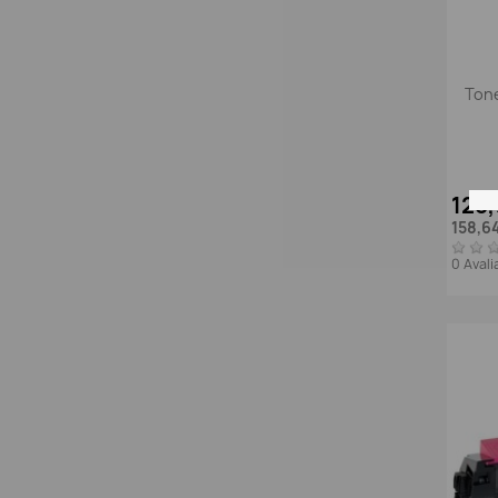
Ton
128
158,6
0 Aval