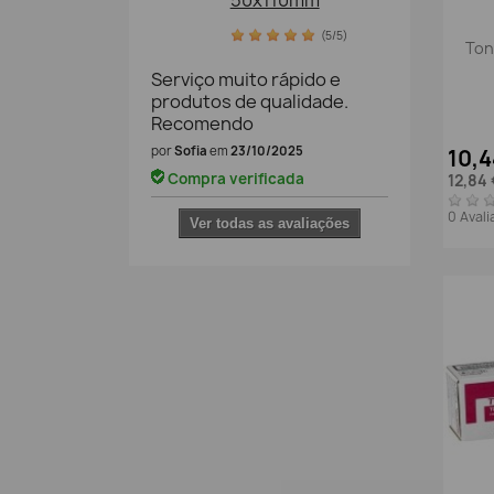
50x110mm
(5/5)
Ton
Serviço muito rápido e
produtos de qualidade.
Recomendo
por
Sofia
em
23/10/2025
10,
Compra verificada
12,84
0 Aval
Ver todas as avaliações