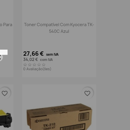
Vista rápida

o Para
Toner Compatível Com Kyocera TK-
540C Azul
27,66 €
sem IVA
34,02 €
com IVA
0 Avaliação(ões)
favorite_border
favorite_border