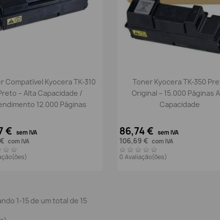
Vista rápida
Vista rápida


r Compatível Kyocera TK-310
Toner Kyocera TK-350 Pre
Preto – Alta Capacidade /
Original – 15.000 Páginas A
endimento 12.000 Páginas
Capacidade
7 €
86,74 €
sem IVA
sem IVA
 €
106,69 €
com IVA
com IVA
iação(ões)
0 Avaliação(ões)
ndo 1-15 de um total de 15