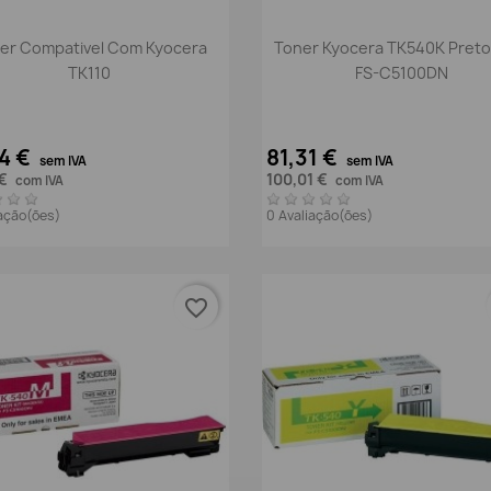
Vista rápida
Vista rápida


er Compativel Com Kyocera
Toner Kyocera TK540K Preto
TK110
FS-C5100DN
44 €
81,31 €
sem IVA
sem IVA
 €
100,01 €
com IVA
com IVA
iação(ões)
0 Avaliação(ões)
favorite_border