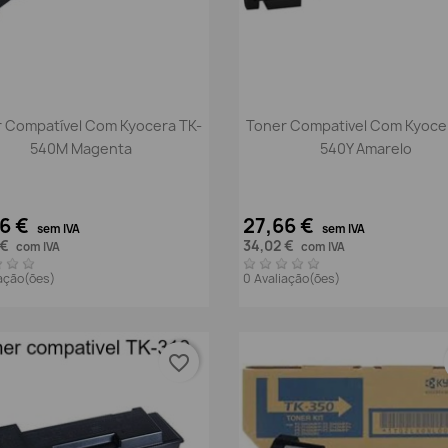
Vista rápida
Vista rápida


 Compatível Com Kyocera TK-
Toner Compativel Com Kyoce
540M Magenta
540Y Amarelo
66 €
27,66 €
sem IVA
sem IVA
 €
34,02 €
com IVA
com IVA
iação(ões)
0 Avaliação(ões)
favorite_border