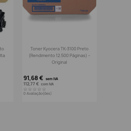
Vista rápida

to
Toner Kyocera TK-3100 Preto
lta
(Rendimento 12.500 Páginas) –
Original
91,68 €
sem IVA
112,77 €
com IVA
0 Avaliação(ões)