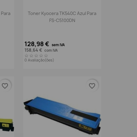
Vista rápida

 Para
Toner Kyocera TK540C Azul Para
FS-C5100DN
128,98 €
sem IVA
158,64 €
com IVA
0 Avaliação(ões)
favorite_border
favorite_border