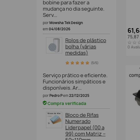
bobine para fazer a
mudança no dia seguinte.
Serv...
por
Mowsha Tek Design
61,
em
04/08/2026
75,87
Rolos de plástico
bolha (várias
0 Aval
medidas)
(5/5)
Serviço prático e eficiente.
Funcionários simpáticos e
disponíveis. Ar...
por
Pedro P
em
22/12/2025
Compra verificada
Bloco de Rifas
Numerado
Liderpapel (00 a
99) com Matriz –