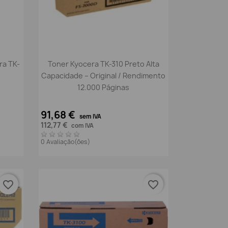
Vista rápida

ra TK-
Toner Kyocera TK-310 Preto Alta
Capacidade – Original / Rendimento
12.000 Páginas
91,68 €
sem IVA
112,77 €
com IVA
0 Avaliação(ões)
favorite_border
favorite_border