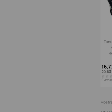
Tone
R
16,7
20,63
0 Aval
Mostra