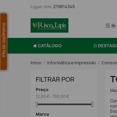
Ligue-nos:
219814345
Avaliações da loja
CATÁLOGO
DESTAQ
Início
Informática e Impressão
Consum
T
FILTRAR POR
Preço
Max
12,00 € - 159,00 €
Con
con
Enc
Marca
im