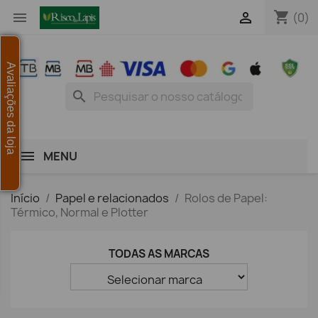
shopping_cart


(0)
Avaliações da loja
search
MENU
Início
Papel e relacionados
Rolos de Papel:
Térmico, Normal e Plotter
TODAS AS MARCAS