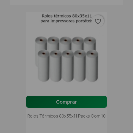
favorite_border
Comprar
Rolos Térmicos 80x35x11 Packs Com 10