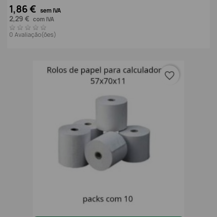
1,86 €
sem IVA
2,29 €
com IVA
0 Avaliação(ões)
favorite_border