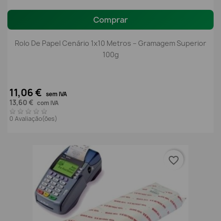
Comprar
Rolo De Papel Cenário 1x10 Metros – Gramagem Superior
100g
11,06 €
sem IVA
13,60 €
com IVA
0 Avaliação(ões)
favorite_border