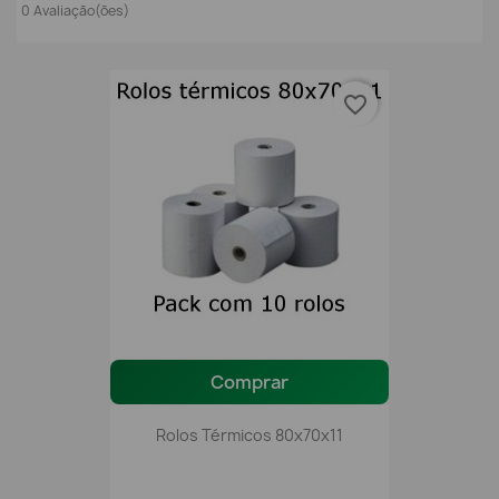
0 Avaliação(ões)
favorite_border
Comprar
Rolos Térmicos 80x70x11