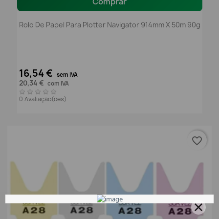
Comprar
Rolo De Papel Para Plotter Navigator 914mm X 50m 90g
16,54 €
sem IVA
20,34 €
com IVA
0 Avaliação(ões)
favorite_border