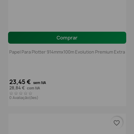
Comprar
Papel Para Plotter 914mmx100m Evolution Premium Extra
23,45 €
sem IVA
28,84 €
com IVA
0 Avaliação(ões)
favorite_border