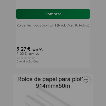
Comprar
Rolos Térmicos 57x45x11 (pack Com 10 Rolos)
3,27 €
sem IVA
4,02 €
com IVA
0 Avaliação(ões)
favorite_border