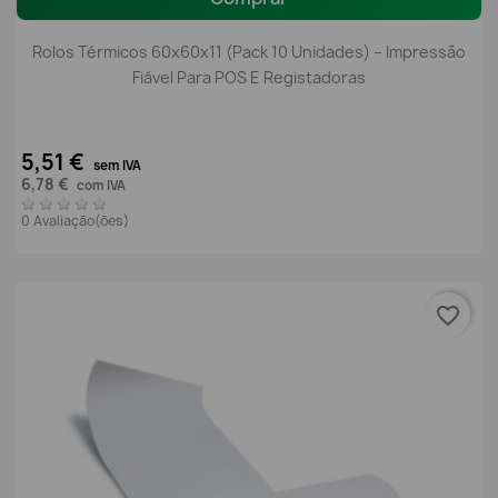
Rolos Térmicos 60x60x11 (Pack 10 Unidades) – Impressão
Fiável Para POS E Registadoras
5,51 €
sem IVA
6,78 €
com IVA
0 Avaliação(ões)
favorite_border