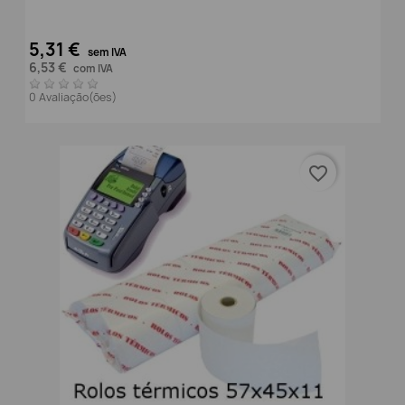
5,31 €
sem IVA
6,53 €
com IVA
0 Avaliação(ões)
favorite_border