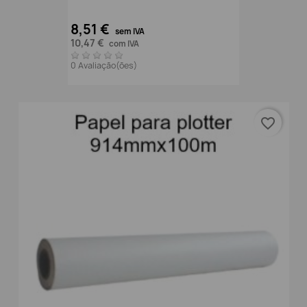
8,51 €
sem IVA
10,47 €
com IVA
0 Avaliação(ões)
favorite_border