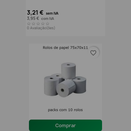
3,21 €
sem IVA
3,95 €
com IVA
0 Avaliação(ões)
favorite_border
Comprar