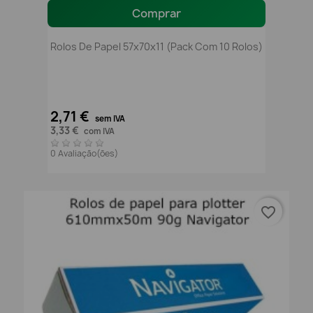
Comprar
Rolos De Papel 57x70x11 (pack Com 10 Rolos)
2,71 €
sem IVA
3,33 €
com IVA
0 Avaliação(ões)
favorite_border