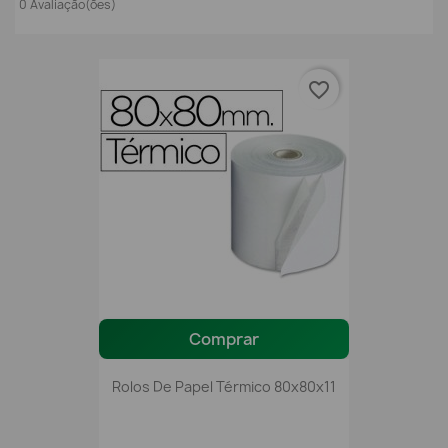
0 Avaliação(ões)
favorite_border
Comprar
Rolos De Papel Térmico 80x80x11