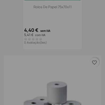
Rolos De Papel 75x70x11
4,40 €
sem IVA
5,41 €
com IVA
0 Avaliação(ões)
favorite_border