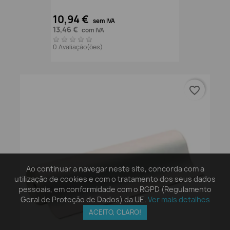
10,94 €
sem IVA
13,46 €
com IVA
0 Avaliação(ões)
favorite_border
Ao continuar a navegar neste site, concorda com a
utilização de cookies e com o tratamento dos seus dados
pessoais, em conformidade com o RGPD (Regulamento
Geral de Proteção de Dados) da UE.
Ver mais detalhes
ACEITO, CLARO!