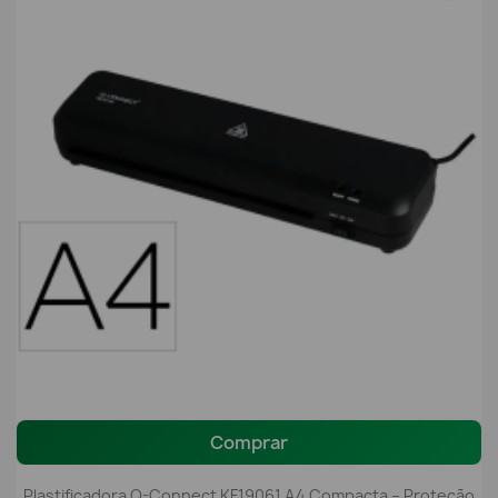
Comprar
Plastificadora Q-Connect KF19061 A4 Compacta – Proteção