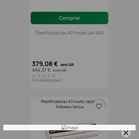
Comprar
Plastificadoras A2 Yosan LM-460
379,08 €
sem IVA
466,27 €
com IVA
0 Avaliação(ões)
favorite_border