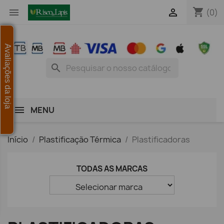
shopping_cart


(0)
Avaliações da loja
search
MENU
Início
Plastificação Térmica
Plastificadoras
TODAS AS MARCAS