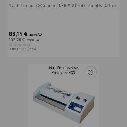
Plastificadora Q-Connect KF16918 Profissional A3 4 Rolos
83,14 €
sem IVA
102,26 €
com IVA
0 Avaliação(ões)
favorite_border