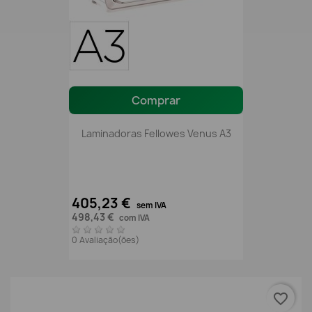
Comprar
Laminadoras Fellowes Venus A3
405,23 €
sem IVA
498,43 €
com IVA
0 Avaliação(ões)
favorite_border