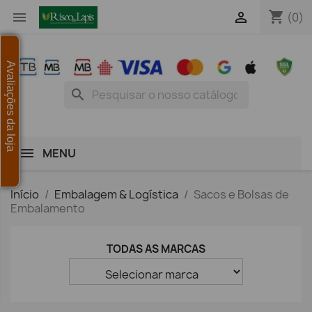
shopping_cart


(0)
Avaliações da loja
search
MENU
Início
Embalagem & Logística
Sacos e Bolsas de
Embalamento
TODAS AS MARCAS