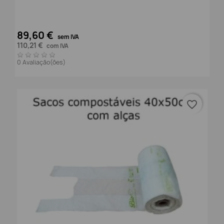
89,60 €
sem IVA
110,21 €
com IVA
0 Avaliação(ões)
favorite_border