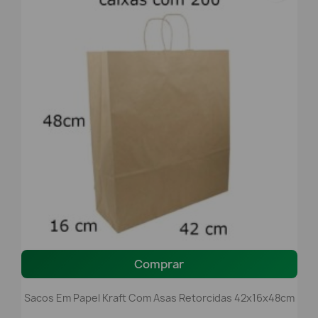
Comprar
Sacos Em Papel Kraft Com Asas Retorcidas 42x16x48cm