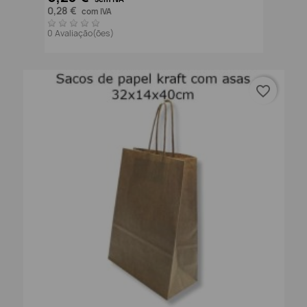
0,28 €
com IVA
0 Avaliação(ões)
favorite_border