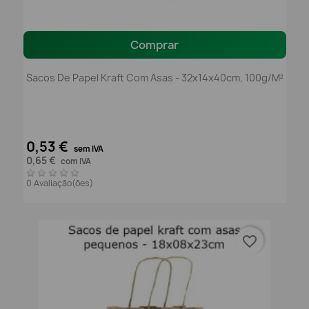
Comprar
Sacos De Papel Kraft Com Asas - 32x14x40cm, 100g/m²
0,53 €
sem IVA
0,65 €
com IVA
0 Avaliação(ões)
favorite_border