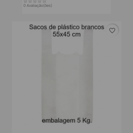
0 Avaliação(ões)
favorite_border