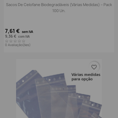
Sacos De Celofane Biodegradáveis (Várias Medidas) – Pack
100 Un.
7,61 €
sem IVA
9,36 €
com IVA
0 Avaliação(ões)
favorite_border