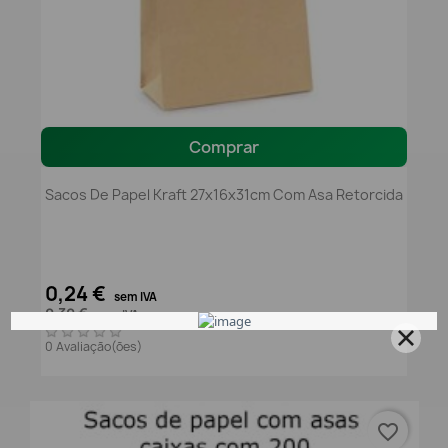
Comprar
Sacos De Papel Kraft 27x16x31cm Com Asa Retorcida
0,24 €
sem IVA
0,30 €
com IVA
0 Avaliação(ões)
favorite_border