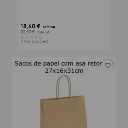
18,40 €
sem IVA
22,63 €
com IVA
0 Avaliação(ões)
favorite_border