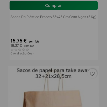
Comprar
Sacos De Plástico Branco 55x45 Cm Com Alças (5 Kg)
15,75 €
sem IVA
19,37 €
com IVA
0 Avaliação(ões)
favorite_border