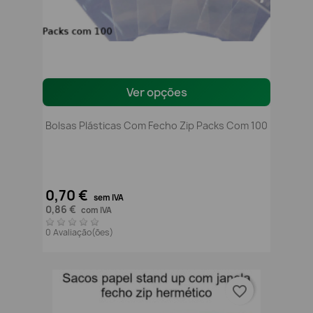
Ver opções
Bolsas Plásticas Com Fecho Zip Packs Com 100
0,70 €
sem IVA
0,86 €
com IVA
0 Avaliação(ões)
favorite_border