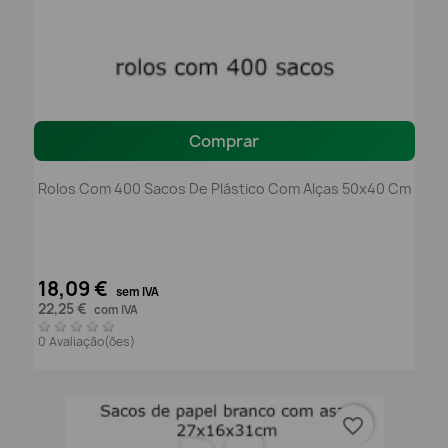
Comprar
Rolos Com 400 Sacos De Plástico Com Alças 50x40 Cm
18,09 €
sem IVA
22,25 €
com IVA
0 Avaliação(ões)
favorite_border