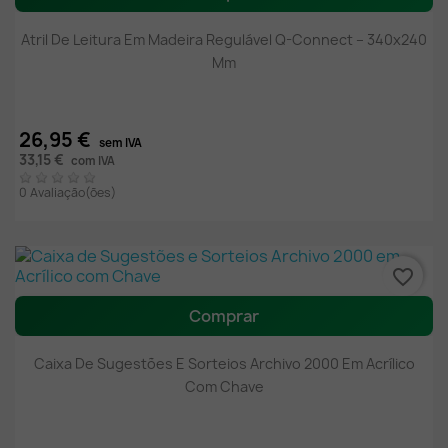
Atril De Leitura Em Madeira Regulável Q-Connect – 340x240
Mm
26,95 €
sem IVA
33,15 €
com IVA
0 Avaliação(ões)
favorite_border
Comprar
Caixa De Sugestões E Sorteios Archivo 2000 Em Acrílico
Com Chave