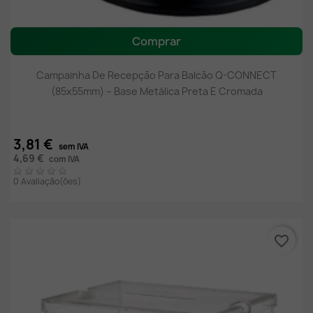
Comprar
Campainha De Recepção Para Balcão Q-CONNECT
(85x55mm) – Base Metálica Preta E Cromada
3,81 €
sem IVA
4,69 €
com IVA
0 Avaliação(ões)
favorite_border