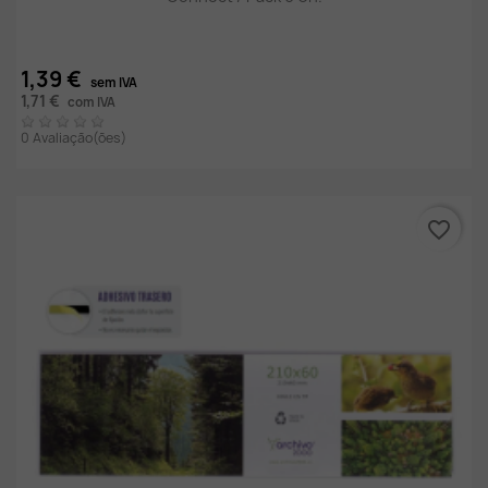
1,39 €
sem IVA
1,71 €
com IVA
0 Avaliação(ões)
favorite_border