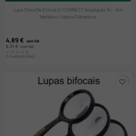
Lupa Ótica De Cristal Q-CONNECT Ampliação 3x – Aro
Metálico / Vários Diâmetros
4,89 €
sem IVA
6,01 €
com IVA
0 Avaliação(ões)
favorite_border