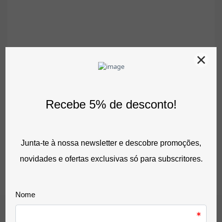
Comprar
Identificador De Porta Ou Parede 60x210mm – Acabamento
Transparente Com Adesivo
4,50 €
sem IVA
5,54 €
com IVA
0 Avaliação(ões)