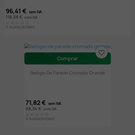
96,41 €
sem IVA
118,58 €
com IVA
0 Avaliação(ões)
favorite_border
Comprar
Relógio De Parede Cromado Grande
71,82 €
sem IVA
88,34 €
com IVA
0 Avaliação(ões)