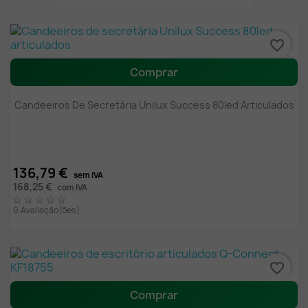
favorite_border
Comprar
Candeeiros De Secretária Unilux Success 80led Articulados
136,79 €
sem IVA
168,25 €
com IVA
0 Avaliação(ões)
favorite_border
Comprar