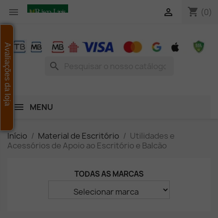
shopping_cart


(0)
Avaliações da loja
search
MENU
Início
Material de Escritório
Utilidades e
Acessórios de Apoio ao Escritório e Balcão
TODAS AS MARCAS