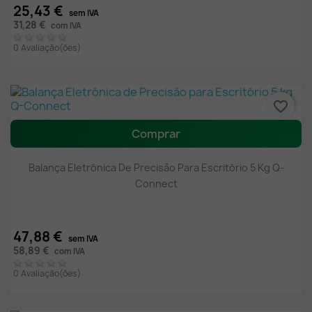
25,43 €
sem IVA
31,28 €
com IVA
0 Avaliação(ões)
favorite_border
Comprar
Balança Eletrónica De Precisão Para Escritório 5 Kg Q-
Connect
47,88 €
sem IVA
58,89 €
com IVA
0 Avaliação(ões)