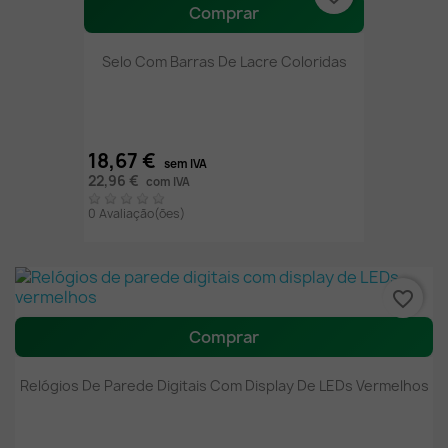
Comprar
Selo Com Barras De Lacre Coloridas
18,67 €
sem IVA
22,96 €
com IVA
0 Avaliação(ões)
favorite_border
Comprar
Relógios De Parede Digitais Com Display De LEDs Vermelhos