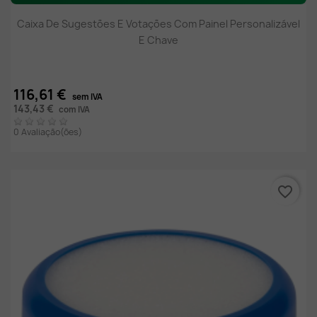
Caixa De Sugestões E Votações Com Painel Personalizável
E Chave
116,61 €
sem IVA
143,43 €
com IVA
0 Avaliação(ões)
favorite_border