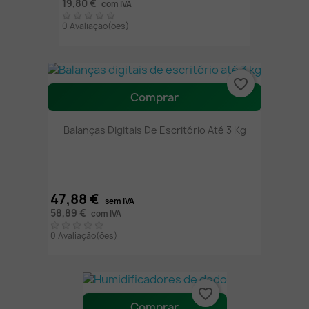
19,80 €
com IVA
0 Avaliação(ões)
favorite_border
Comprar
Balanças Digitais De Escritório Até 3 Kg
47,88 €
sem IVA
58,89 €
com IVA
0 Avaliação(ões)
favorite_border
Comprar