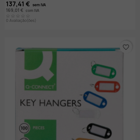
137,41 €
sem IVA
169,01 €
com IVA
0 Avaliação(ões)
favorite_border