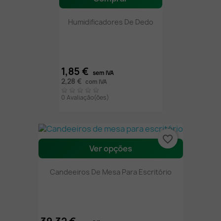
Humidificadores De Dedo
1,85 €
sem IVA
2,28 €
com IVA
0 Avaliação(ões)
favorite_border
Ver opções
Candeeiros De Mesa Para Escritório