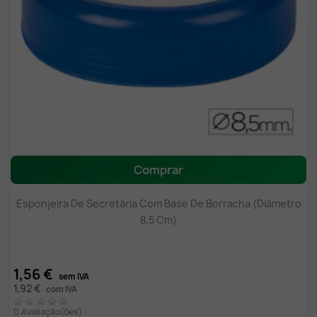
Comprar
Esponjeira De Secretária Com Base De Borracha (Diâmetro
8,5 Cm)
1,56 €
sem IVA
1,92 €
com IVA
0 Avaliação(ões)