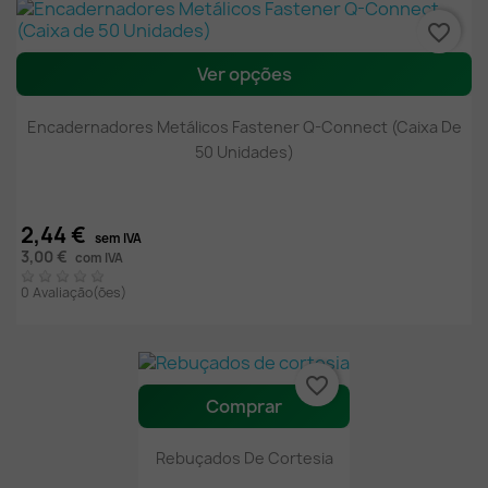
favorite_border
Ver opções
Encadernadores Metálicos Fastener Q-Connect (Caixa De
50 Unidades)
2,44 €
sem IVA
3,00 €
com IVA
0 Avaliação(ões)
favorite_border
Comprar
Rebuçados De Cortesia