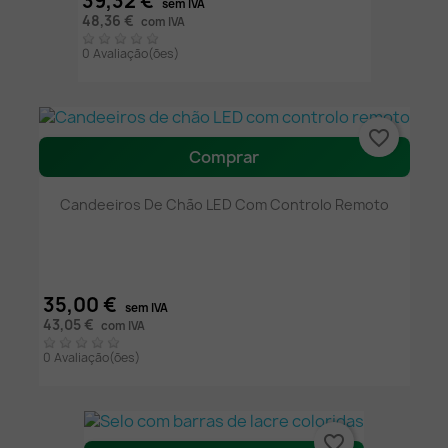
39,32 €
sem IVA
48,36 €
com IVA
0 Avaliação(ões)
favorite_border
Comprar
Candeeiros De Chão LED Com Controlo Remoto
35,00 €
sem IVA
43,05 €
com IVA
0 Avaliação(ões)
favorite_border