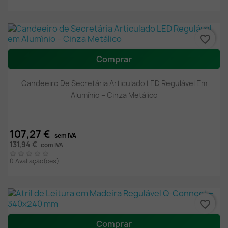
favorite_border
Comprar
Candeeiro De Secretária Articulado LED Regulável Em
Alumínio – Cinza Metálico
107,27 €
sem IVA
131,94 €
com IVA
0 Avaliação(ões)
favorite_border
Comprar