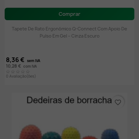
Comprar
Tapete De Rato Ergonómico Q-Connect Com Apoio De
Pulso Em Gel – Cinza Escuro
8,36 €
sem IVA
10,28 €
com IVA
0 Avaliação(ões)
favorite_border