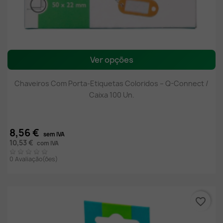
Ver opções
Chaveiros Com Porta-Etiquetas Coloridos – Q-Connect /
Caixa 100 Un.
8,56 €
sem IVA
10,53 €
com IVA
0 Avaliação(ões)
favorite_border