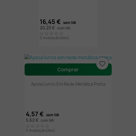
16,45 €
sem IVA
20,23 €
com IVA
0 Avaliação(ões)
favorite_border
Comprar
Apoia Livros Em Rede Metálica Preta
4,57 €
sem IVA
5,62 €
com IVA
0 Avaliação(ões)