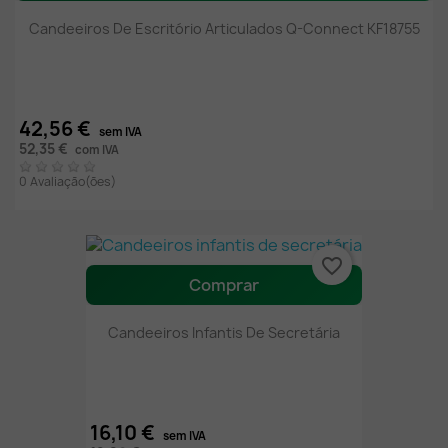
Candeeiros De Escritório Articulados Q-Connect KF18755
42,56 €
sem IVA
52,35 €
com IVA
0 Avaliação(ões)
favorite_border
Comprar
Candeeiros Infantis De Secretária
16,10 €
sem IVA