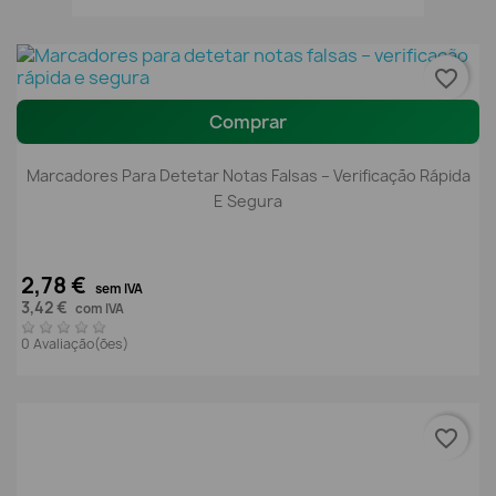
favorite_border
Comprar
Marcadores Para Detetar Notas Falsas – Verificação Rápida
E Segura
2,78 €
sem IVA
3,42 €
com IVA
0 Avaliação(ões)
favorite_border