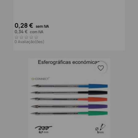
0,28 €
sem IVA
0,34 €
com IVA
0 Avaliação(ões)
favorite_border