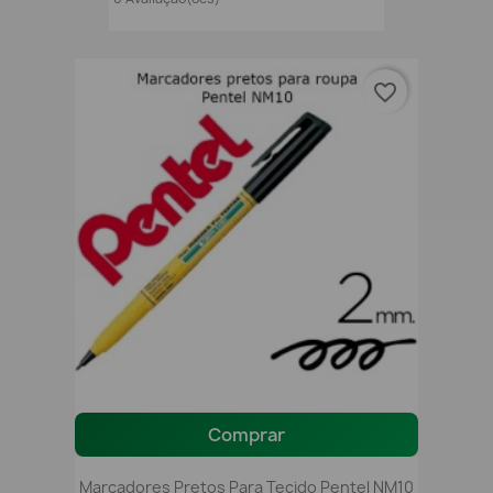
favorite_border
Comprar
Marcadores Pretos Para Tecido Pentel NM10