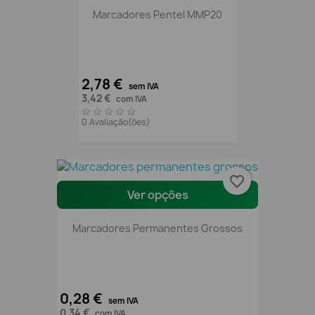
Marcadores Pentel MMP20
2,78 €
sem IVA
3,42 €
com IVA
0 Avaliação(ões)
favorite_border
Ver opções
Marcadores Permanentes Grossos
0,28 €
sem IVA
0,34 €
com IVA