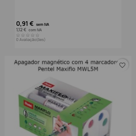
0,91 €
sem IVA
1,12 €
com IVA
0 Avaliação(ões)
favorite_border