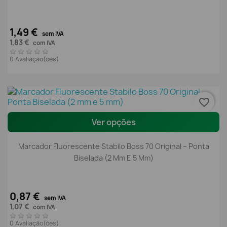
1,49 €
sem IVA
1,83 €
com IVA
0 Avaliação(ões)
favorite_border
Ver opções
Marcador Fluorescente Stabilo Boss 70 Original – Ponta
Biselada (2 Mm E 5 Mm)
0,87 €
sem IVA
1,07 €
com IVA
0 Avaliação(ões)