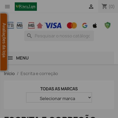
shopping_cart


(0)
Avaliações da loja
search
MENU
Início
Escrita e correção
TODAS AS MARCAS