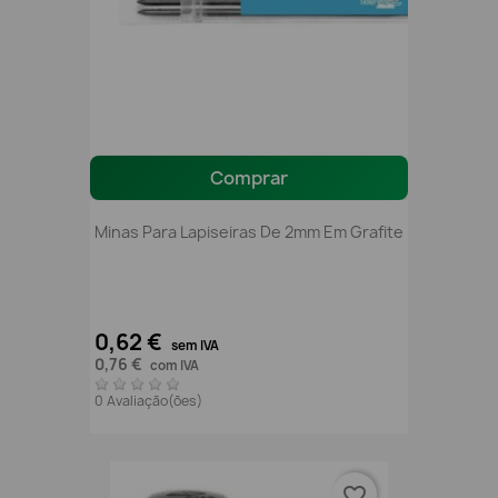
Comprar
Minas Para Lapiseiras De 2mm Em Grafite
0,62 €
sem IVA
0,76 €
com IVA
0 Avaliação(ões)
favorite_border