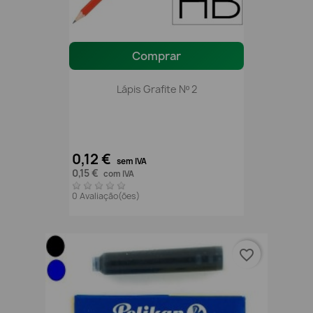
Comprar
Lápis Grafite Nº 2
0,12 €
sem IVA
0,15 €
com IVA
0 Avaliação(ões)
favorite_border