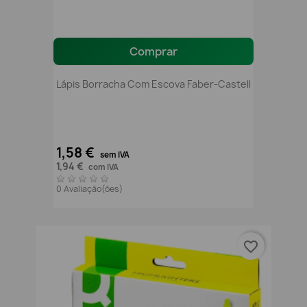
Comprar
Lápis Borracha Com Escova Faber-Castell
1,58 €
sem IVA
1,94 €
com IVA
0 Avaliação(ões)
favorite_border