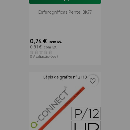
Esferográficas Pentel BK77
0,74 €
sem IVA
0,91 €
com IVA
0 Avaliação(ões)
favorite_border