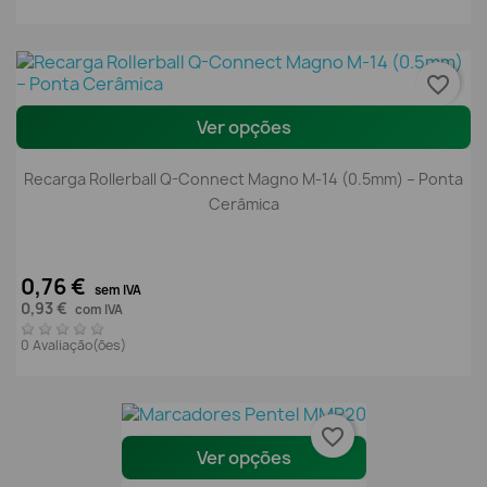
favorite_border
Ver opções
Recarga Rollerball Q-Connect Magno M-14 (0.5mm) – Ponta
Cerâmica
0,76 €
sem IVA
0,93 €
com IVA
0 Avaliação(ões)
favorite_border
Ver opções