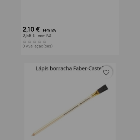
2,10 €
sem IVA
2,58 €
com IVA
0 Avaliação(ões)
favorite_border