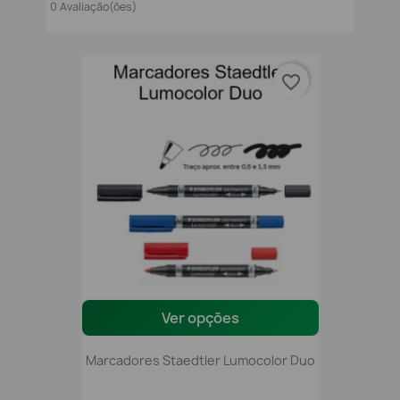
0 Avaliação(ões)
favorite_border
Ver opções
Marcadores Staedtler Lumocolor Duo