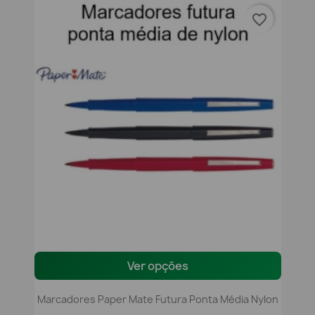
favorite_border
Ver opções
Marcadores Paper Mate Futura Ponta Média Nylon