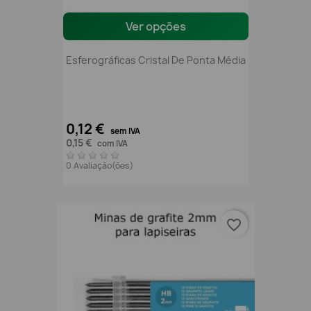
Ver opções
Esferográficas Cristal De Ponta Média
0,12 €
sem IVA
0,15 €
com IVA
0 Avaliação(ões)
favorite_border