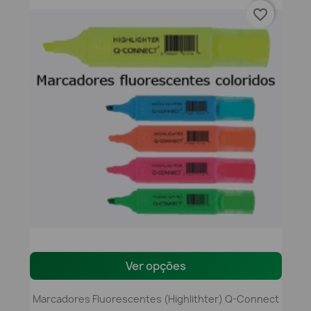
favorite_border
Ver opções
Marcadores Fluorescentes (Highlithter) Q-Connect