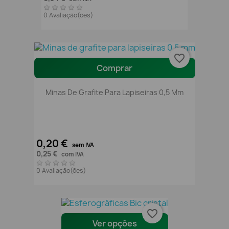
0 Avaliação(ões)
favorite_border
Comprar
Minas De Grafite Para Lapiseiras 0,5 Mm
0,20 €
sem IVA
0,25 €
com IVA
0 Avaliação(ões)
favorite_border
Ver opções