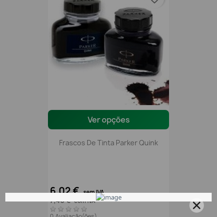
Ver opções
Frascos De Tinta Parker Quink
6,02 €
sem IVA
7,40 €
com IVA
0 Avaliação(ões)