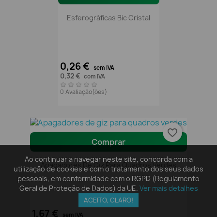
Esferográficas Bic Cristal
0,26 €
sem IVA
0,32 €
com IVA
0 Avaliação(ões)
favorite_border
Comprar
Ao continuar a navegar neste site, concorda com a
Apagadores De Giz Para Quadros Verdes
utilização de cookies e com o tratamento dos seus dados
pessoais, em conformidade com o RGPD (Regulamento
Geral de Proteção de Dados) da UE.
Ver mais detalhes
ACEITO, CLARO!
1,67 €
sem IVA